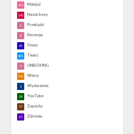
Makijaż
202
Nasze boxy
140
Przekąski
1
Recenzja
6
Stopy
40
Twarz
681
UNBOXING
9
Włosy
242
Wydarzenia
2
YouTube
18
Zapachy
77
Zdrowie
65