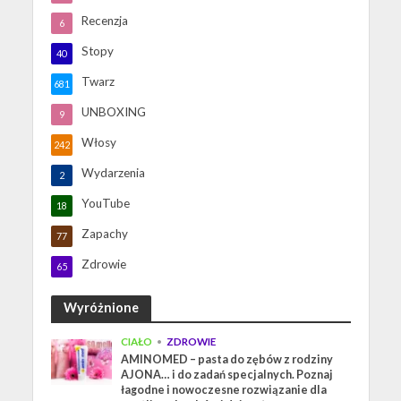
Recenzja
6
Stopy
40
Twarz
681
UNBOXING
9
Włosy
242
Wydarzenia
2
YouTube
18
Zapachy
77
Zdrowie
65
Wyróżnione
CIAŁO
•
ZDROWIE
AMINOMED – pasta do zębów z rodziny
AJONA… i do zadań specjalnych. Poznaj
łagodne i nowoczesne rozwiązanie dla