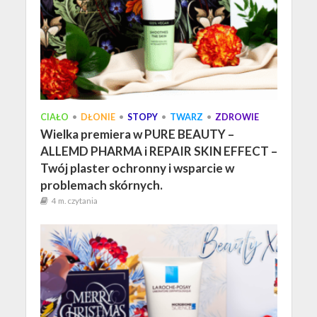
CIAŁO
•
DŁONIE
•
STOPY
•
TWARZ
•
ZDROWIE
Wielka premiera w PURE BEAUTY –
ALLEMD PHARMA i REPAIR SKIN EFFECT –
Twój plaster ochronny i wsparcie w
problemach skórnych.
4 m. czytania