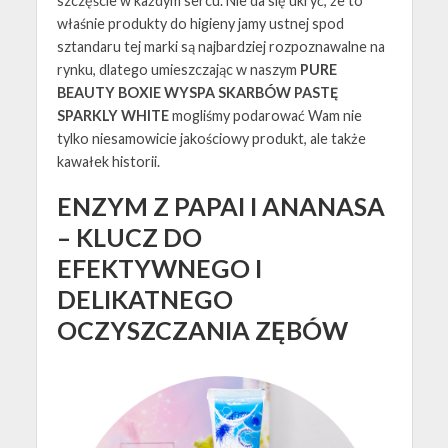
szczęście w każdym sercu. Nie da się ukryć, że to
właśnie produkty do higieny jamy ustnej spod
sztandaru tej marki są najbardziej rozpoznawalne na
rynku, dlatego umieszczając w naszym
PURE
BEAUTY BOXIE WYSPA SKARBÓW PASTĘ
SPARKLY WHITE
mogliśmy podarować Wam nie
tylko niesamowicie jakościowy produkt, ale także
kawałek historii.
ENZYM Z PAPAI I ANANASA
– KLUCZ DO
EFEKTYWNEGO I
DELIKATNEGO
OCZYSZCZANIA ZĘBÓW