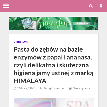
ZDROWIE
Pasta do zębów na bazie
enzymów z papai i ananasa,
czyli delikatna i skuteczna
higiena jamy ustnej z marką
HIMALAYA
25 lipca, 2022
Dodaj komentarz
3 m. czytania