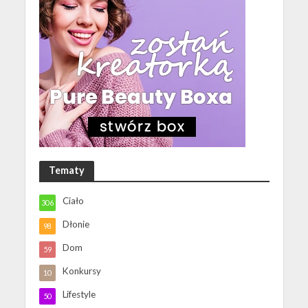
Tematy
Ciało
306
Dłonie
98
Dom
59
Konkursy
10
Lifestyle
50