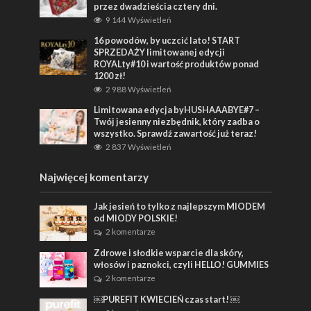
przez dwadzieścia cztery dni.
9 144 Wyświetleń
16 powodów, by uczcić lato! START
SPRZEDAŻY limitowanej edycji
ROYALty#10 i wartość produktów ponad
1200 zł!
2 988 Wyświetleń
Limitowana edycja byHUSHAAABYE#7 –
Twój jesienny niezbędnik, który zadba o
wszystko. Sprawdź zawartość już teraz!
2 837 Wyświetleń
Najwięcej komentarzy
Jak jesień to tylko z najlepszym MIODEM
od MIODY POLSKIE!
2 komentarze
Zdrowe i słodkie wsparcie dla skóry,
włosów i paznokci, czyli HELLO! GUMMIES
2 komentarze
￼PUREFIT KWIECIEŃ czas start! ￼