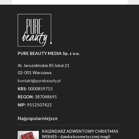
PURE BEAUTY MEDIA Sp. z o.o.
Al. Jerozolimskie 85 lokal 21
02-001 Warszawa
kontakt@purebeauty.pl
KRS:
0000859715
REGON:
387048691
NIP:
9512507422
Najpopularniejsze
KALENDARZ ADWENTOWY CHRISTMAS
WISHES – dawka kosmetycznej magii