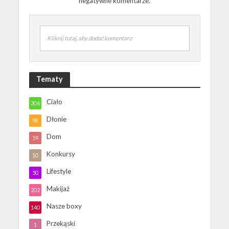
negatywne komentarze.
Kliknij tutaj, aby dodać komentarz
Tematy
Ciało
306
Dłonie
98
Dom
59
Konkursy
10
Lifestyle
50
Makijaż
202
Nasze boxy
140
Przekąski
1