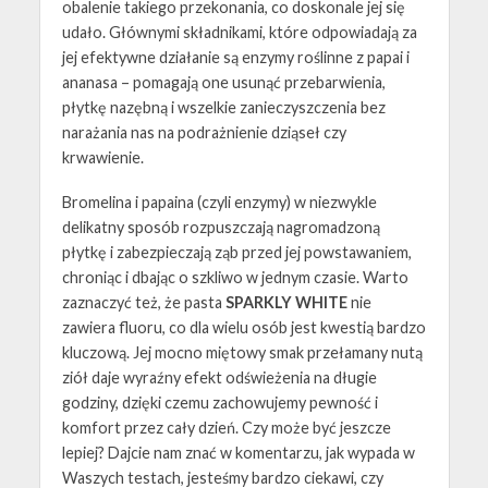
obalenie takiego przekonania, co doskonale jej się
udało. Głównymi składnikami, które odpowiadają za
jej efektywne działanie są enzymy roślinne z papai i
ananasa – pomagają one usunąć przebarwienia,
płytkę nazębną i wszelkie zanieczyszczenia bez
narażania nas na podrażnienie dziąseł czy
krwawienie.
Bromelina i papaina (czyli enzymy) w niezwykle
delikatny sposób rozpuszczają nagromadzoną
płytkę i zabezpieczają ząb przed jej powstawaniem,
chroniąc i dbając o szkliwo w jednym czasie. Warto
zaznaczyć też, że pasta
SPARKLY WHITE
nie
zawiera fluoru, co dla wielu osób jest kwestią bardzo
kluczową. Jej mocno miętowy smak przełamany nutą
ziół daje wyraźny efekt odświeżenia na długie
godziny, dzięki czemu zachowujemy pewność i
komfort przez cały dzień. Czy może być jeszcze
lepiej? Dajcie nam znać w komentarzu, jak wypada w
Waszych testach, jesteśmy bardzo ciekawi, czy