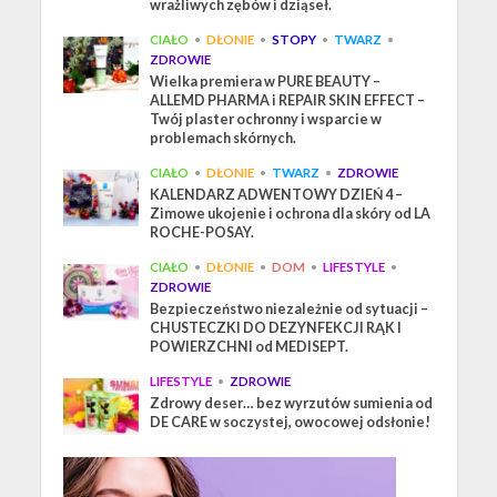
wrażliwych zębów i dziąseł.
CIAŁO
•
DŁONIE
•
STOPY
•
TWARZ
•
ZDROWIE
Wielka premiera w PURE BEAUTY –
ALLEMD PHARMA i REPAIR SKIN EFFECT –
Twój plaster ochronny i wsparcie w
problemach skórnych.
CIAŁO
•
DŁONIE
•
TWARZ
•
ZDROWIE
KALENDARZ ADWENTOWY DZIEŃ 4 –
Zimowe ukojenie i ochrona dla skóry od LA
ROCHE-POSAY.
CIAŁO
•
DŁONIE
•
DOM
•
LIFESTYLE
•
ZDROWIE
Bezpieczeństwo niezależnie od sytuacji –
CHUSTECZKI DO DEZYNFEKCJI RĄK I
POWIERZCHNI od MEDISEPT.
LIFESTYLE
•
ZDROWIE
Zdrowy deser… bez wyrzutów sumienia od
DE CARE w soczystej, owocowej odsłonie!