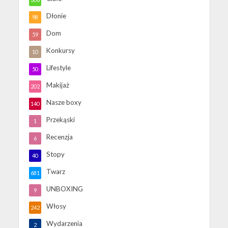
Dłonie
98
Dom
59
Konkursy
10
Lifestyle
50
Makijaż
202
Nasze boxy
140
Przekąski
1
Recenzja
6
Stopy
40
Twarz
681
UNBOXING
9
Włosy
242
Wydarzenia
2