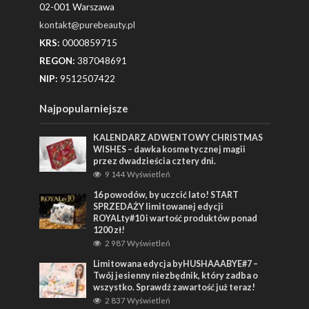
02-001 Warszawa
kontakt@purebeauty.pl
KRS:
0000859715
REGON:
387048691
NIP:
9512507422
Najpopularniejsze
KALENDARZ ADWENTOWY CHRISTMAS
WISHES – dawka kosmetycznej magii
przez dwadzieścia cztery dni.
9 144 Wyświetleń
16 powodów, by uczcić lato! START
SPRZEDAŻY limitowanej edycji
ROYALty#10 i wartość produktów ponad
1200 zł!
2 987 Wyświetleń
Limitowana edycja byHUSHAAABYE#7 –
Twój jesienny niezbędnik, który zadba o
wszystko. Sprawdź zawartość już teraz!
2 837 Wyświetleń