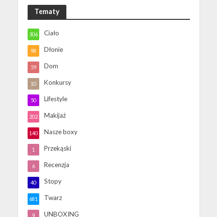
Tematy
Ciało
306
Dłonie
98
Dom
59
Konkursy
10
Lifestyle
50
Makijaż
202
Nasze boxy
140
Przekąski
1
Recenzja
6
Stopy
40
Twarz
681
UNBOXING
9