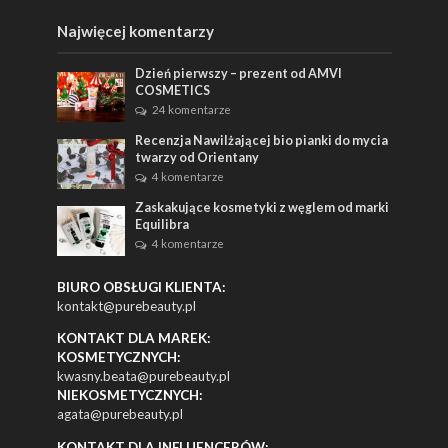
Najwięcej komentarzy
Dzień pierwszy – prezent od AMVI
COSMETICS
24 komentarze
Recenzja Nawilżającej bio pianki do mycia
twarzy od Orientany
4 komentarze
Zaskakujące kosmetyki z węglem od marki
Equilibra
4 komentarze
BIURO OBSŁUGI KLIENTA:
kontakt@purebeauty.pl
KONTAKT DLA MAREK:
KOSMETYCZNYCH:
kwasny.beata@purebeauty.pl
NIEKOSMETYCZNYCH:
agata@purebeauty.pl
KONTAKT DLA INFLUENCERÓW: