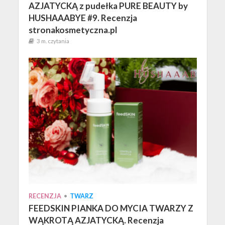
AZJATYCKĄ z pudełka PURE BEAUTY by
HUSHAAABYE #9. Recenzja
stronakosmetyczna.pl
3 m. czytania
RECENZJA
•
TWARZ
FEEDSKIN PIANKA DO MYCIA TWARZY Z
WĄKROTĄ AZJATYCKĄ. Recenzja