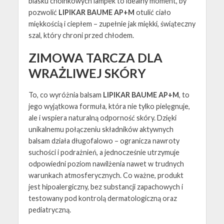
blasku choinkowych lampek to idealny moment, by
pozwolić
LIPIKAR BAUME AP+M
otulić ciało
miękkością i ciepłem – zupełnie jak miękki, świąteczny
szal, który chroni przed chłodem.
ZIMOWA TARCZA DLA
WRAŻLIWEJ SKÓRY
To, co wyróżnia balsam
LIPIKAR BAUME AP+M
, to
jego wyjątkowa formuła, która nie tylko pielęgnuje,
ale i wspiera naturalną odporność skóry. Dzięki
unikalnemu połączeniu składników aktywnych
balsam działa długofalowo – ogranicza nawroty
suchości i podrażnień, a jednocześnie utrzymuje
odpowiedni poziom nawilżenia nawet w trudnych
warunkach atmosferycznych. Co ważne, produkt
jest hipoalergiczny, bez substancji zapachowych i
testowany pod kontrolą dermatologiczną oraz
pediatryczną.