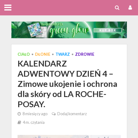
CIAŁO
•
DŁONIE
•
TWARZ
•
ZDROWIE
KALENDARZ
ADWENTOWY DZIEŃ 4 –
Zimowe ukojenie i ochrona
dla skóry od LA ROCHE-
POSAY.
8 miesięcy ago
Dodaj komentarz
4 m. czytania