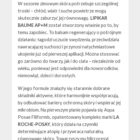
W sezonie zimowym skóra potrzebuje szczególnej
troski – chłód, wiatr i suche powietrze mogą
skutecznie zaburzyć jej równowagę.
LIPIKAR
BAUME AP+M
został stworzony właśnie po to, by
temu zapobiec. To balsam regenerujący o potrójnym
działaniu: łagodzi uczucie swędzenia, przeciwdziała
nawracającej suchości i przynosi natychmiastowe
ukojenie już od pierwszej aplikacji. Można stosować
go zarówno do twarzy, jak i do ciała – niezależnie od
wieku, ponieważ jest odpowiedni dla noworodków,
niemowląt, dzieci i dorosłych.
W jego formule znalazły się starannie dobrane
składniki aktywne, które harmonijnie współpracują,
by odbudować barierę ochronną skóry i wspierać jej
mikrobiom. Na pierwszym planie pojawia się Aqua
Posae Filiformis, opatentowany kompleks marki
LA
ROCHE-POSAY
, który działa na czynniki
determinujące atopię i przywraca naturalną
równowagę skóry. Towarzyszy mu Microresyl,