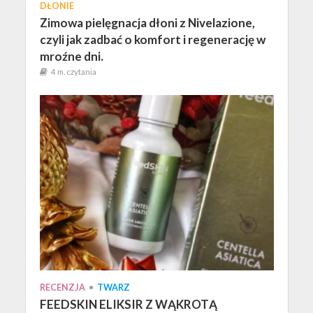
DŁONIE
Zimowa pielęgnacja dłoni z Nivelazione,
czyli jak zadbać o komfort i regenerację w
mroźne dni.
4 m. czytania
RECENZJA
•
TWARZ
FEEDSKIN ELIKSIR Z WĄKROTĄ