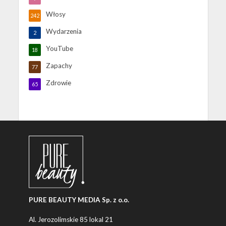
Włosy
242
Wydarzenia
2
YouTube
18
Zapachy
77
Zdrowie
65
PURE BEAUTY MEDIA Sp. z o.o.
Al. Jerozolimskie 85 lokal 21