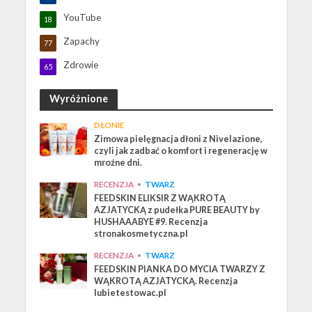
YouTube
18
Zapachy
77
Zdrowie
65
Wyróżnione
DŁONIE
Zimowa pielęgnacja dłoni z Nivelazione,
czyli jak zadbać o komfort i regenerację w
mroźne dni.
RECENZJA
•
TWARZ
FEEDSKIN ELIKSIR Z WĄKROTĄ
AZJATYCKĄ z pudełka PURE BEAUTY by
HUSHAAABYE #9. Recenzja
stronakosmetyczna.pl
RECENZJA
•
TWARZ
FEEDSKIN PIANKA DO MYCIA TWARZY Z
WĄKROTĄ AZJATYCKĄ. Recenzja
lubietestowac.pl