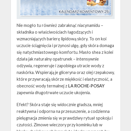
Nie mogło tu również zabraknąć niacynamidu –
składnika o właściwościach łagodzących i
wzmacniających barierę lipidową skóry. To on koi
uczucie ściągnięcia i przynosi ulgę, gdy skóra domaga
się natychmiastowego komfortu. Masło shea z kolei
działa jak naturalny opatrunek – intensywnie
odżywia, regeneruje i zapobiega utracie wody z
naskórka. Wspierają je gliceryna oraz olej rzepakowy,
które przywracają skórze miękkość i elastyczność, a
obecność wody termalnej z
LA ROCHE-POSAY
zapewnia długotrwałe uczucie ukojenia.
Efekt? Skóra staje się widocznie gładsza, mniej
reaktywna i odporna na przesuszenie, a codzienna
pielęgnacja zmienia się w prawdziwy rytuał spokoju i
czułości. Zimowe wieczory przy kominku lub w