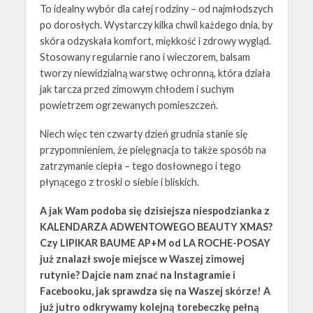
To idealny wybór dla całej rodziny – od najmłodszych
po dorosłych. Wystarczy kilka chwil każdego dnia, by
skóra odzyskała komfort, miękkość i zdrowy wygląd.
Stosowany regularnie rano i wieczorem, balsam
tworzy niewidzialną warstwę ochronną, która działa
jak tarcza przed zimowym chłodem i suchym
powietrzem ogrzewanych pomieszczeń.
Niech więc ten czwarty dzień grudnia stanie się
przypomnieniem, że pielęgnacja to także sposób na
zatrzymanie ciepła – tego dosłownego i tego
płynącego z troski o siebie i bliskich.
A jak Wam podoba się dzisiejsza niespodzianka z
KALENDARZA ADWENTOWEGO BEAUTY XMAS?
Czy LIPIKAR BAUME AP+M od LA ROCHE-POSAY
już znalazł swoje miejsce w Waszej zimowej
rutynie? Dajcie nam znać na Instagramie i
Facebooku, jak sprawdza się na Waszej skórze! A
już jutro odkrywamy kolejną torebeczkę pełną