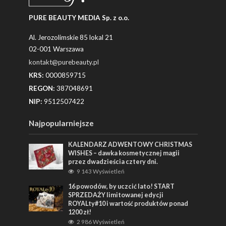
PURE BEAUTY MEDIA Sp. z o.o.
Al. Jerozolimskie 85 lokal 21
02-001 Warszawa
kontakt@purebeauty.pl
KRS:
0000859715
REGON:
387048691
NIP:
9512507422
Najpopularniejsze
KALENDARZ ADWENTOWY CHRISTMAS
WISHES – dawka kosmetycznej magii
przez dwadzieścia cztery dni.
9 143 Wyświetleń
16 powodów, by uczcić lato! START
SPRZEDAŻY limitowanej edycji
ROYALty#10 i wartość produktów ponad
1200 zł!
2 986 Wyświetleń