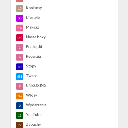
Konkursy
10
Lifestyle
50
Makijaż
202
Nasze boxy
140
Przekąski
1
Recenzja
6
Stopy
40
Twarz
681
UNBOXING
9
Włosy
242
Wydarzenia
2
YouTube
18
Zapachy
77