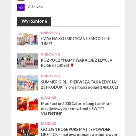
Zdrowie
65
Wyróżnione
UNBOXING
CZAS NA KOSMETYCZNE SMOOTHIE
TIME!
UNBOXING
ROZPOCZYNAMY WAKACJE Z EDYCJĄ
ROSE STORIES!
UNBOXING
SUMMER GIRL – PIERWSZA TAKA EDYCJA!
23 PRODUKTY o wartości ponad 1 460,00 zł
MAKIJAŻ
Max Factor 2000 Calorie Long Lash Era –
makijażowy akcent w boxie SWEET
VALENTINE
MAKIJAŻ
GOLDEN ROSE PURE MATTE POWDER
LIPSTICK – matowa pomadka o pudrowym