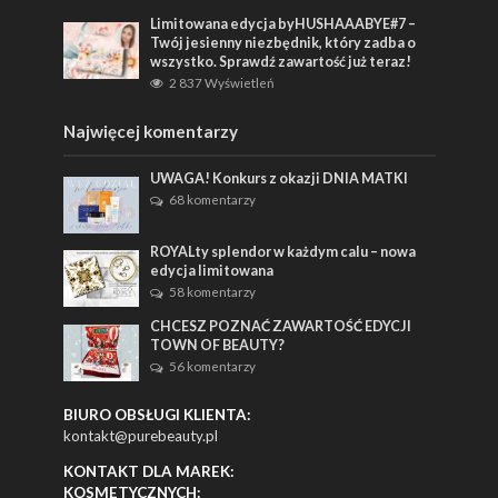
Limitowana edycja byHUSHAAABYE#7 –
Twój jesienny niezbędnik, który zadba o
wszystko. Sprawdź zawartość już teraz!
2 837 Wyświetleń
Najwięcej komentarzy
UWAGA! Konkurs z okazji DNIA MATKI
68 komentarzy
ROYALty splendor w każdym calu – nowa
edycja limitowana
58 komentarzy
CHCESZ POZNAĆ ZAWARTOŚĆ EDYCJI
TOWN OF BEAUTY?
56 komentarzy
BIURO OBSŁUGI KLIENTA:
kontakt@purebeauty.pl
KONTAKT DLA MAREK:
KOSMETYCZNYCH: