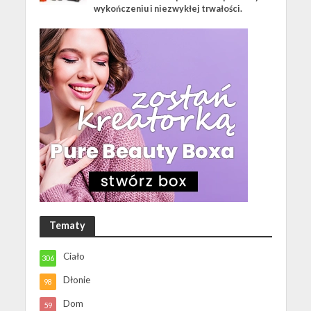
wykończeniu i niezwykłej trwałości.
Tematy
Ciało
306
Dłonie
98
Dom
59