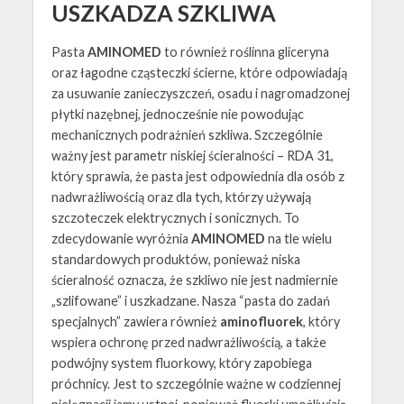
USZKADZA SZKLIWA
Pasta
AMINOMED
to również roślinna gliceryna
oraz łagodne cząsteczki ścierne, które odpowiadają
za usuwanie zanieczyszczeń, osadu i nagromadzonej
płytki nazębnej, jednocześnie nie powodując
mechanicznych podrażnień szkliwa. Szczególnie
ważny jest parametr niskiej ścieralności – RDA 31,
który sprawia, że pasta jest odpowiednia dla osób z
nadwrażliwością oraz dla tych, którzy używają
szczoteczek elektrycznych i sonicznych. To
zdecydowanie wyróżnia
AMINOMED
na tle wielu
standardowych produktów, ponieważ niska
ścieralność oznacza, że szkliwo nie jest nadmiernie
„szlifowane” i uszkadzane. Nasza “pasta do zadań
specjalnych” zawiera również
aminofluorek
, który
wspiera ochronę przed nadwrażliwością, a także
podwójny system fluorkowy, który zapobiega
próchnicy. Jest to szczególnie ważne w codziennej