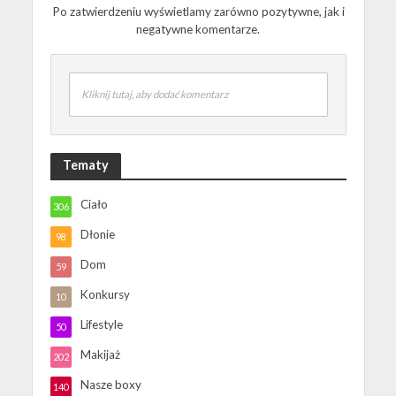
Po zatwierdzeniu wyświetlamy zarówno pozytywne, jak i
negatywne komentarze.
Kliknij tutaj, aby dodać komentarz
Tematy
Ciało
306
Dłonie
98
Dom
59
Konkursy
10
Lifestyle
50
Makijaż
202
Nasze boxy
140