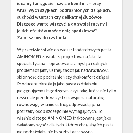
idealny tam, gdzie liczy się komfort – przy
wrażliwych szyjkach, podrażnionych dziąsłach,
suchości w ustach czy delikatnej śluzówce.
Dlaczego warto włączyć ją do swojej rutyny i
jakich efektów możecie się spodziewać?
Zapraszamy do czytania!
W przeciwieństwie do wielu standardowych pasta
AMINOMED
została zaprojektowana jako ta
specjalistyczna – opracowana z myślą o realnych
problemach jamy ustnej, takich jak nadwrażliwość,
skłonność do podrażnień czy dyskomfort dziąseł.
Producent określa ją jako pastę o działaniu
pielęgnującym i łagodzącym, czyli taką, która nie tylko
czyści, ale przede wszystkim wspiera naturalną
równowagę w jamie ustnej, odpowiadając na
potrzeby osób szczególnie wymagających. To
właśnie dlatego
AMINOMED
traktowana jest jako
świadomy wybór dla tych, którzy chcą, aby ich pasta
nie podrażniała, nie była zbyt agresywna i