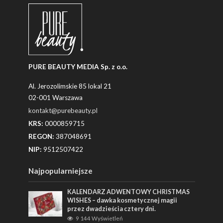
PURE BEAUTY MEDIA Sp. z o.o.
Al. Jerozolimskie 85 lokal 21
02-001 Warszawa
kontakt@purebeauty.pl
KRS:
0000859715
REGON:
387048691
NIP:
9512507422
Najpopularniejsze
KALENDARZ ADWENTOWY CHRISTMAS
WISHES – dawka kosmetycznej magii
przez dwadzieścia cztery dni.
9 144 Wyświetleń