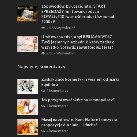
16 powodów, by uczcić lato! START
SPRZEDAŻY limitowanej edycji
ROYALty#10 i wartość produktów ponad
1200 zł!
2 988 Wyświetleń
Limitowana edycja byHUSHAAABYE#7 –
Twój jesienny niezbędnik, który zadba o
wszystko. Sprawdź zawartość już teraz!
2 837 Wyświetleń
Najwięcej komentarzy
Zaskakujące kosmetyki z węglem od marki
Equilibra
4 komentarze
Jak przygotować skórę na samoopalacz?
4 komentarze
Masuj na zdrowie! Kanu Nature i soczysta
propozycja dla ciała … i ducha!
4 komentarze