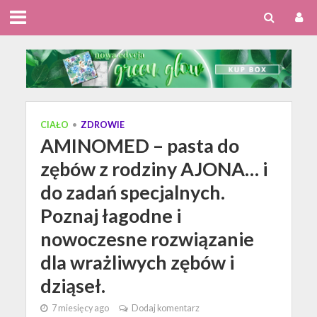
CIAŁO
•
ZDROWIE
AMINOMED – pasta do
zębów z rodziny AJONA… i
do zadań specjalnych.
Poznaj łagodne i
nowoczesne rozwiązanie
dla wrażliwych zębów i
dziąseł.
7 miesięcy ago
Dodaj komentarz