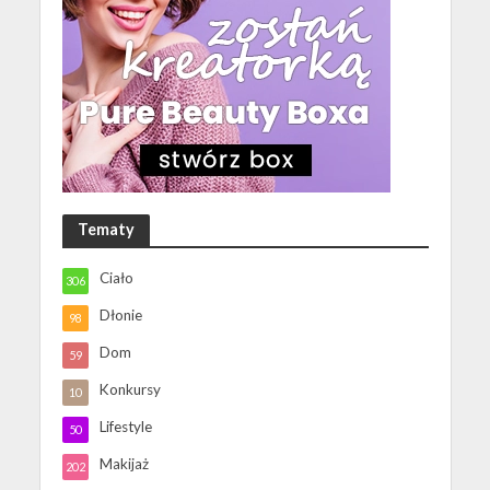
Tematy
Ciało
306
Dłonie
98
Dom
59
Konkursy
10
Lifestyle
50
Makijaż
202