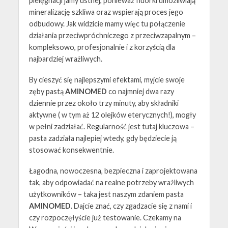
pielęgnacji jamy ustnej, ponieważ fluorki umożliwiają
mineralizację szkliwa oraz wspierają proces jego
odbudowy. Jak widzicie mamy więc tu połączenie
działania przeciwpróchniczego z przeciwzapalnym –
kompleksowo, profesjonalnie i z korzyścią dla
najbardziej wrażliwych.
By cieszyć się najlepszymi efektami, myjcie swoje
zęby pastą
AMINOMED
co najmniej dwa razy
dziennie przez około trzy minuty, aby składniki
aktywne ( w tym aż 12 olejków eterycznych!), mogły
w pełni zadziałać. Regularność jest tutaj kluczowa –
pasta zadziała najlepiej wtedy, gdy będziecie ją
stosować konsekwentnie.
Łagodna, nowoczesna, bezpieczna i zaprojektowana
tak, aby odpowiadać na realne potrzeby wrażliwych
użytkowników – taka jest naszym zdaniem pasta
AMINOMED
. Dajcie znać, czy zgadzacie się z nami i
czy rozpoczęłyście już testowanie. Czekamy na