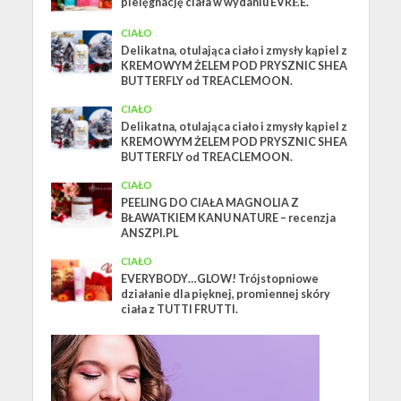
pielęgnację ciała w wydaniu EVRĒE.
CIAŁO
Delikatna, otulająca ciało i zmysły kąpiel z
KREMOWYM ŻELEM POD PRYSZNIC SHEA
BUTTERFLY od TREACLEMOON.
CIAŁO
Delikatna, otulająca ciało i zmysły kąpiel z
KREMOWYM ŻELEM POD PRYSZNIC SHEA
BUTTERFLY od TREACLEMOON.
CIAŁO
PEELING DO CIAŁA MAGNOLIA Z
BŁAWATKIEM KANU NATURE – recenzja
ANSZPI.PL
CIAŁO
EVERYBODY…GLOW! Trójstopniowe
działanie dla pięknej, promiennej skóry
ciała z TUTTI FRUTTI.