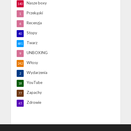
Nasze boxy
140
Przekąski
1
Recenzja
6
Stopy
40
Twarz
681
UNBOXING
9
Włosy
242
Wydarzenia
2
YouTube
18
Zapachy
77
Zdrowie
65