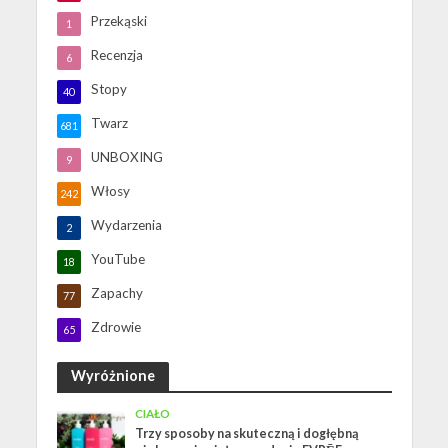
Przekąski
1
Recenzja
6
Stopy
40
Twarz
681
UNBOXING
9
Włosy
242
Wydarzenia
2
YouTube
18
Zapachy
77
Zdrowie
65
Wyróżnione
CIAŁO
Trzy sposoby na skuteczną i dogłębną