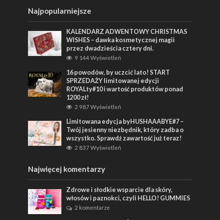
Najpopularniejsze
KALENDARZ ADWENTOWY CHRISTMAS
WISHES – dawka kosmetycznej magii
przez dwadzieścia cztery dni.
9 144 Wyświetleń
16 powodów, by uczcić lato! START
SPRZEDAŻY limitowanej edycji
ROYALty#10 i wartość produktów ponad
1200 zł!
2 987 Wyświetleń
Limitowana edycja byHUSHAAABYE#7 –
Twój jesienny niezbędnik, który zadba o
wszystko. Sprawdź zawartość już teraz!
2 837 Wyświetleń
Najwięcej komentarzy
Zdrowe i słodkie wsparcie dla skóry,
włosów i paznokci, czyli HELLO! GUMMIES
2 komentarze