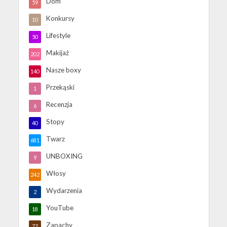
Dom
59
Konkursy
10
Lifestyle
50
Makijaż
202
Nasze boxy
140
Przekąski
1
Recenzja
6
Stopy
40
Twarz
681
UNBOXING
9
Włosy
242
Wydarzenia
2
YouTube
18
Zapachy
77