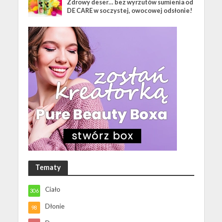
Zdrowy deser… bez wyrzutów sumienia od
DE CARE w soczystej, owocowej odsłonie!
Tematy
Ciało
306
Dłonie
98