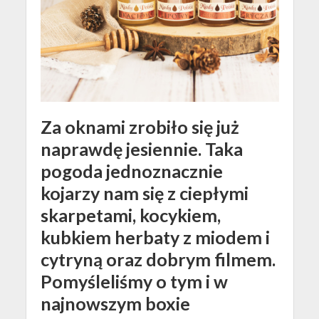
Za oknami zrobiło się już
naprawdę jesiennie. Taka
pogoda jednoznacznie
kojarzy nam się z ciepłymi
skarpetami, kocykiem,
kubkiem herbaty z miodem i
cytryną oraz dobrym filmem.
Pomyśleliśmy o tym i w
najnowszym boxie