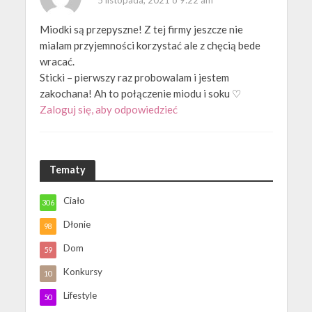
5 listopada, 2021 o 9:22 am
Miodki są przepyszne! Z tej firmy jeszcze nie
mialam przyjemności korzystać ale z chęcią bede
wracać.
Sticki – pierwszy raz probowalam i jestem
zakochana! Ah to połączenie miodu i soku ♡
Zaloguj się, aby odpowiedzieć
Tematy
Ciało
306
Dłonie
98
Dom
59
Konkursy
10
Lifestyle
50