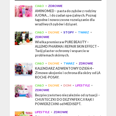
CIAŁO
•
ZDROWIE
AMINOMED – pasta do zębów z rodziny
AJONA… i do zadań specjalnych. Poznaj
łagodne i nowoczesne rozwiązanie dla
wrażliwych zębów i dziąseł.
CIAŁO
•
DŁONIE
•
STOPY
•
TWARZ
•
ZDROWIE
Wielka premiera w PURE BEAUTY –
ALLEMD PHARMA i REPAIR SKIN EFFECT –
Twój plaster ochronny i wsparcie w
problemach skórnych.
CIAŁO
•
DŁONIE
•
TWARZ
•
ZDROWIE
KALENDARZ ADWENTOWY DZIEŃ 4 –
Zimowe ukojenie i ochrona dla skóry od LA
ROCHE-POSAY.
CIAŁO
•
DŁONIE
•
DOM
•
LIFESTYLE
•
ZDROWIE
Bezpieczeństwo niezależnie od sytuacji –
CHUSTECZKI DO DEZYNFEKCJI RĄK I
POWIERZCHNI od MEDISEPT.
LIFESTYLE
•
ZDROWIE