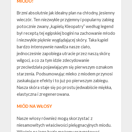
MIODU!
Brzmi absolutnie jak idealny plan na chłodny, jesienny
wieczór. Ten niezwykle przyjemny i popularny zabieg
potocznie zwany „kąpielą Kleopatry” według legend
był receptą tej egipskiej bogini na zachowanie młodo
i niezwykle pięknie wyglądającej skóry. Taka kąpiel
bardzo intensywnie nawilża nasze ciało,
jednocześnie zapobiega utracie przez naszą skórę
wilgoci, a co za tym idzie zdecydowanie
przeciwdziała pojawiającym się pierwszym oznakom
starzenia. Podsumowując mleko z miodem przynosi
zaskakujące efekty i to już po pierwszym zabiegu.
Nasza skóra staje się po prostu jedwabiście miękka,
elastyczna i zregenerowana.
MIÓD NA WŁOSY
Nasze włosy również mogą skorzystać z
niesamowitych właściwości pielęgnacyjnych miodu.
Właśnie na jego bazie możemy przygotować