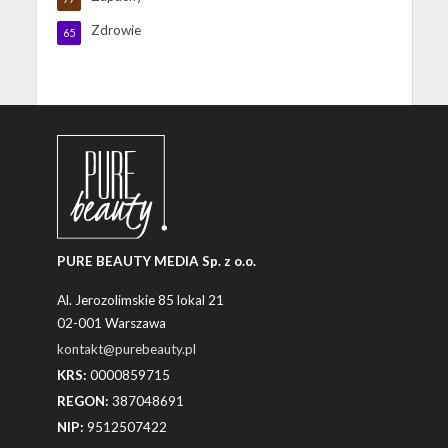
Zdrowie
65
PURE BEAUTY MEDIA Sp. z o.o.
Al. Jerozolimskie 85 lokal 21
02-001 Warszawa
kontakt@purebeauty.pl
KRS:
0000859715
REGON:
387048691
NIP:
9512507422