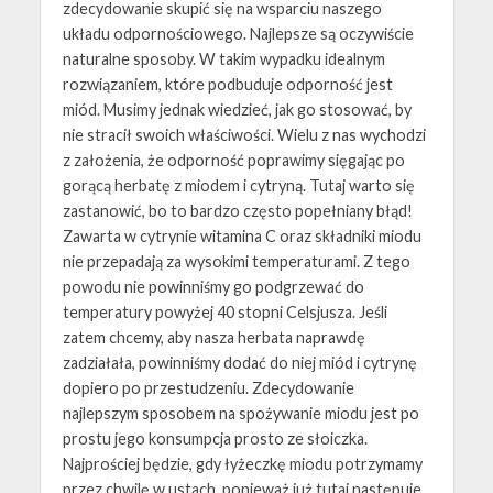
zdecydowanie skupić się na wsparciu naszego
układu odpornościowego. Najlepsze są oczywiście
naturalne sposoby. W takim wypadku idealnym
rozwiązaniem, które podbuduje odporność jest
miód. Musimy jednak wiedzieć, jak go stosować, by
nie stracił swoich właściwości. Wielu z nas wychodzi
z założenia, że odporność poprawimy sięgając po
gorącą herbatę z miodem i cytryną. Tutaj warto się
zastanowić, bo to bardzo często popełniany błąd!
Zawarta w cytrynie witamina C oraz składniki miodu
nie przepadają za wysokimi temperaturami. Z tego
powodu nie powinniśmy go podgrzewać do
temperatury powyżej 40 stopni Celsjusza. Jeśli
zatem chcemy, aby nasza herbata naprawdę
zadziałała, powinniśmy dodać do niej miód i cytrynę
dopiero po przestudzeniu. Zdecydowanie
najlepszym sposobem na spożywanie miodu jest po
prostu jego konsumpcja prosto ze słoiczka.
Najprościej będzie, gdy łyżeczkę miodu potrzymamy
przez chwilę w ustach, ponieważ już tutaj następuje