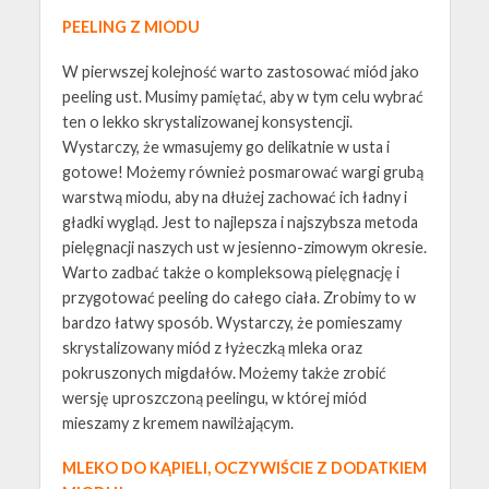
PEELING Z MIODU
W pierwszej kolejność warto zastosować miód jako
peeling ust. Musimy pamiętać, aby w tym celu wybrać
ten o lekko skrystalizowanej konsystencji.
Wystarczy, że wmasujemy go delikatnie w usta i
gotowe! Możemy również posmarować wargi grubą
warstwą miodu, aby na dłużej zachować ich ładny i
gładki wygląd. Jest to najlepsza i najszybsza metoda
pielęgnacji naszych ust w jesienno-zimowym okresie.
Warto zadbać także o kompleksową pielęgnację i
przygotować peeling do całego ciała. Zrobimy to w
bardzo łatwy sposób. Wystarczy, że pomieszamy
skrystalizowany miód z łyżeczką mleka oraz
pokruszonych migdałów. Możemy także zrobić
wersję uproszczoną peelingu, w której miód
mieszamy z kremem nawilżającym.
MLEKO DO KĄPIELI, OCZYWIŚCIE Z DODATKIEM