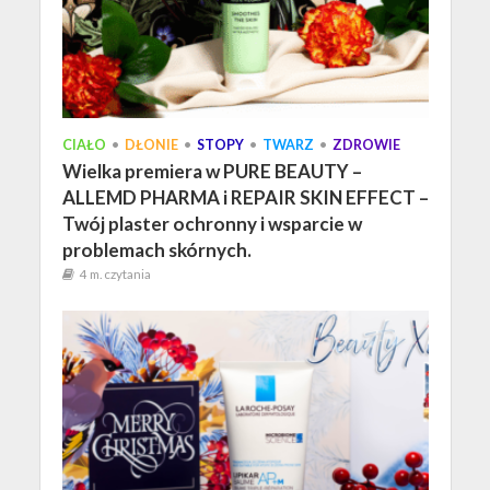
CIAŁO
•
DŁONIE
•
STOPY
•
TWARZ
•
ZDROWIE
Wielka premiera w PURE BEAUTY –
ALLEMD PHARMA i REPAIR SKIN EFFECT –
Twój plaster ochronny i wsparcie w
problemach skórnych.
4 m. czytania