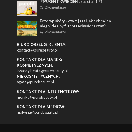
￼PUREFIT KWIECIEŃ czas start! ￼
2 komentarze
Fototyp skóry – czym jest i jak dobrać do
niego idealny filtr przeciwsłoneczny?
2 komentarze
BIURO OBSŁUGI KLIENTA:
kontakt@purebeauty.pl
KONTAKT DLA MAREK:
KOSMETYCZNYCH:
kwasny.beata@purebeauty.pl
NIEKOSMETYCZNYCH:
agata@purebeauty.pl
KONTAKT DLA INFLUENCERÓW:
monika@purebeauty.pl
KONTAKT DLA MEDIÓW:
malwina@purebeauty.pl