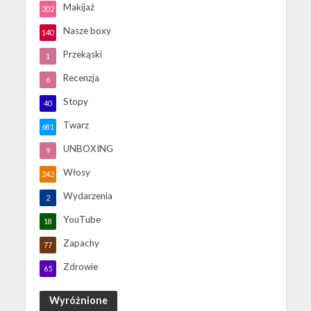
Makijaż
202
Nasze boxy
140
Przekąski
1
Recenzja
6
Stopy
40
Twarz
681
UNBOXING
9
Włosy
242
Wydarzenia
2
YouTube
18
Zapachy
77
Zdrowie
65
Wyróżnione