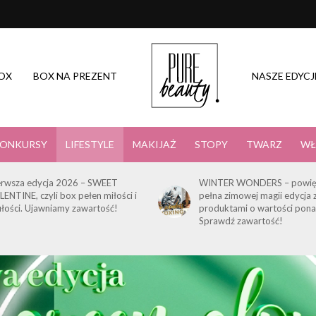
OX
BOX NA PREZENT
NASZE EDYCJ
ONKURSY
LIFESTYLE
MAKIJAŻ
STOPY
TWARZ
WŁ
erwsza edycja 2026 – SWEET
WINTER WONDERS – powię
LENTINE, czyli box pełen miłości i
pełna zimowej magii edycja 
ułości. Ujawniamy zawartość!
produktami o wartości pona
Sprawdź zawartość!