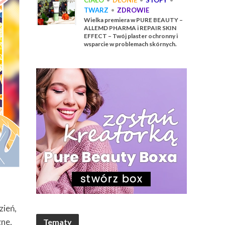
CIAŁO
•
DŁONIE
•
STOPY
•
TWARZ
•
ZDROWIE
Wielka premiera w PURE BEAUTY –
ALLEMD PHARMA i REPAIR SKIN
EFFECT – Twój plaster ochronny i
wsparcie w problemach skórnych.
zień,
zne,
Tematy