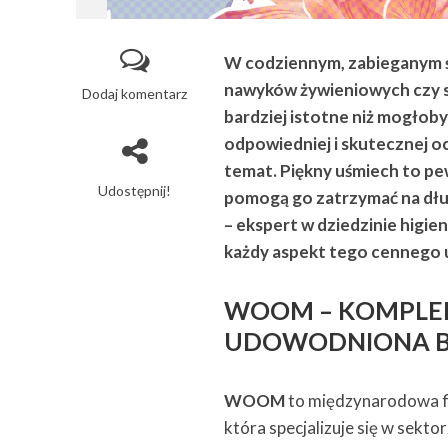
W codziennym, zabieganym ś
nawyków żywieniowych czy s
Dodaj komentarz
bardziej istotne niż mogłob
odpowiedniej i skutecznej oc
temat. Piękny uśmiech to pew
Udostępnij!
pomogą go zatrzymać na dłu
– ekspert w dziedzinie higi
każdy aspekt tego cennego 
WOOM – KOMPLEK
UDOWODNIONA B
WOOM
to międzynarodowa f
która specjalizuje się w sekto