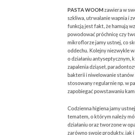
PASTA WOOM
zawiera w swo
szkliwa, utrwalanie wapnia i z
funkcją jest fakt, że hamują w
powodować próchnicę czy tworz
mikroflorze jamy ustnej, co s
oddechu. Kolejny niezwykle wa
o działaniu antyseptycznym, k
zapalenia dziąseł, paradontozy
bakterii i niwelowanie stanów 
stosowany regularnie np. w pa
zapobiegać powstawaniu kam
Codzienna higiena jamy ustnej
tematem, o którym należy mów
działaniu oraz tworzone w op
zarówno swoje produkty, jak i