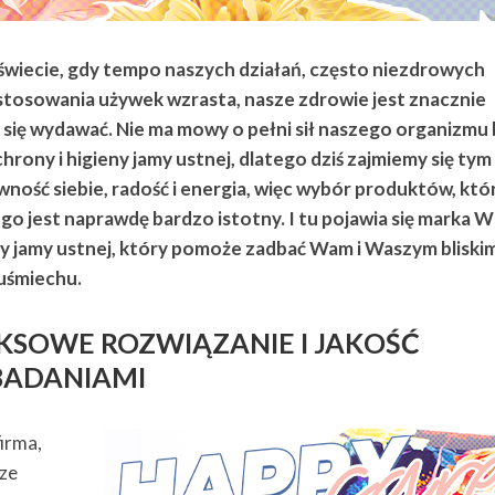
wiecie, gdy tempo naszych działań, często niezdrowych
tosowania używek wzrasta, nasze zdrowie jest znacznie
y się wydawać. Nie ma mowy o pełni sił naszego organizmu
hrony i higieny jamy ustnej, dlatego dziś zajmiemy się tym
ność siebie, radość i energia, więc wybór produktów, któ
go jest naprawdę bardzo istotny. I tu pojawia się mark
eny jamy ustnej, który pomoże zadbać Wam i Waszym bliski
uśmiechu.
SOWE ROZWIĄZANIE I JAKOŚĆ
ADANIAMI
irma,
rze