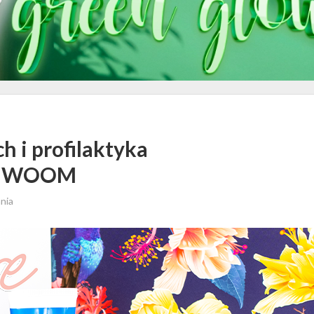
h i profilaktyka
ką WOOM
ania