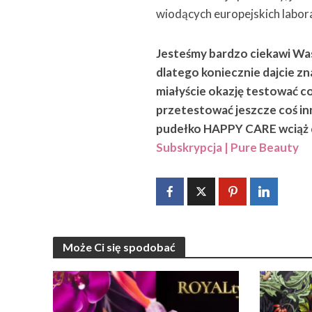
wiodących europejskich laborat
Jesteśmy bardzo ciekawi W
dlatego koniecznie dajcie zn
miałyście okazję testować 
przetestować jeszcze coś in
pudełko HAPPY CARE wciąż do
Subskrypcja | Pure Beauty
Może Ci się spodobać