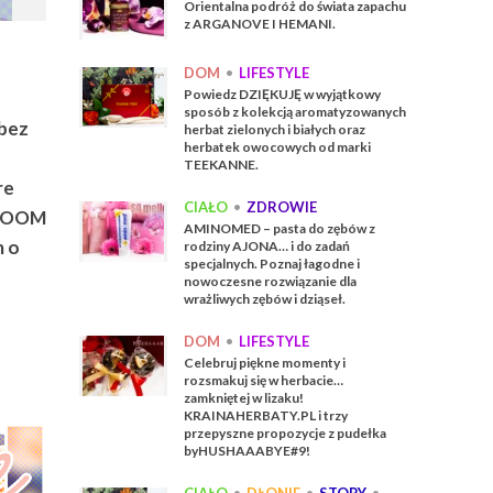
Orientalna podróż do świata zapachu
z ARGANOVE I HEMANI.
DOM
•
LIFESTYLE
Powiedz DZIĘKUJĘ w wyjątkowy
sposób z kolekcją aromatyzowanych
 bez
herbat zielonych i białych oraz
herbatek owocowych od marki
TEEKANNE.
re
CIAŁO
•
ZDROWIE
a WOOM
AMINOMED – pasta do zębów z
m o
rodziny AJONA… i do zadań
specjalnych. Poznaj łagodne i
nowoczesne rozwiązanie dla
wrażliwych zębów i dziąseł.
DOM
•
LIFESTYLE
Celebruj piękne momenty i
rozsmakuj się w herbacie…
zamkniętej w lizaku!
KRAINAHERBATY.PL i trzy
przepyszne propozycje z pudełka
byHUSHAAABYE#9!