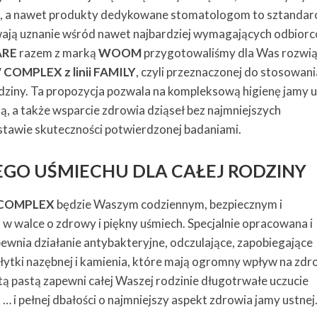
zki, a nawet produkty dedykowane stomatologom to sztanda
ają uznanie wśród nawet najbardziej wymagających odbiorc
ARE
razem z marką
WOOM
przygotowaliśmy dla Was rozwią
OMPLEX z linii FAMILY
, czyli przeznaczonej do stosowani
dziny. Ta propozycja pozwala na kompleksową higienę jamy u
ą, a także wsparcie zdrowia dziąseł bez najmniejszych
tawie skuteczności potwierdzonej badaniami.
EGO UŚMIECHU DLA CAŁEJ RODZINY
 COMPLEX
będzie Waszym codziennym, bezpiecznym i
 walce o zdrowy i piękny uśmiech. Specjalnie opracowana i
wnia działanie antybakteryjne, odczulające, zapobiegające
płytki nazębnej i kamienia, które mają ogromny wpływ na zdr
tą pastą zapewni całej Waszej rodzinie długotrwałe uczucie
 … i pełnej dbałości o najmniejszy aspekt zdrowia jamy ustnej