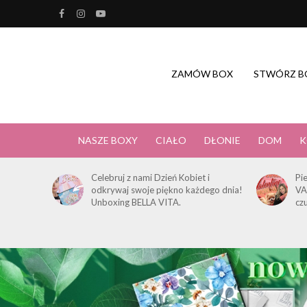
ZAMÓW BOX
STWÓRZ B
NASZE BOXY
CIAŁO
DŁONIE
DOM
K
Celebruj z nami Dzień Kobiet i
Pi
odkrywaj swoje piękno każdego dnia!
VA
Unboxing BELLA VITA.
cz