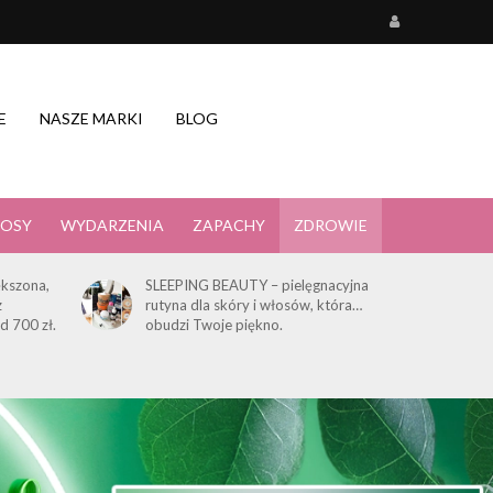
E
NASZE MARKI
BLOG
OSY
WYDARZENIA
ZAPACHY
ZDROWIE
kszona,
SLEEPING BEAUTY – pielęgnacyjna
z
rutyna dla skóry i włosów, która…
d 700 zł.
obudzi Twoje piękno.