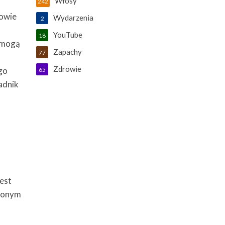
Włosy
242
rowie
Wydarzenia
2
YouTube
18
e mogą
Zapachy
77
Zdrowie
ego
65
adnik
jest
dzonym