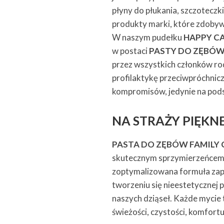
płyny do płukania, szczotec
produkty marki, które zdobyw
W naszym pudełku
HAPPY C
w postaci
PASTY DO ZĘBÓW C
przez wszystkich członków ro
profilaktykę przeciwpróchnicz
kompromisów, jedynie na pods
NA STRAŻY PIĘKN
PASTA DO ZĘBÓW FAMILY
skutecznym sprzymierzeńcem w
zoptymalizowana formuła zape
tworzeniu się nieestetycznej 
naszych dziąseł. Każde mycie 
świeżości, czystości, komfortu