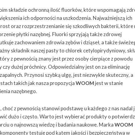
im składzie ochronną ilość fluorków, które wspomagają zd
większenia ich odporności na uszkodzenia. Najważniejszą ich
zrost oraz rozprzestrzenianie się szkodliwych bakterii, któr
enie płytki nazębnej. Fluorki sprzyjają także zdrowej
kutkuje zachowaniem zdrowia zębów i dziąseł, a także śwież
żny składnik naszej pasty to chlorek cetylopirydyniowy, skł
tóry z pewnością znany jest przez osoby cierpiące z powodu
 czy dużej próchnicy. Odpowiedzialny jest on za eliminację
zapalnych. Przynosi szybką ulgę, jest niezwykle skuteczny, a
stach takich jak nasza propozycja
WOOM
jest w stanie
ienia nazębnego.
, choć z pewnością stanowi podstawę u każdego z nas nadal 
ić dużo i często. Warto jest wybierać produkty o potwier
arciu o najnowszą wiedzę i badania naukowe. Marka
WOOM
 komponenty testuje pod kątem jakości i bezpieczeństwa w