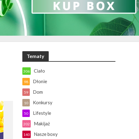
Tematy
Ciało
306
Dłonie
98
Dom
59
Konkursy
10
Lifestyle
50
Makijaż
202
Nasze boxy
140