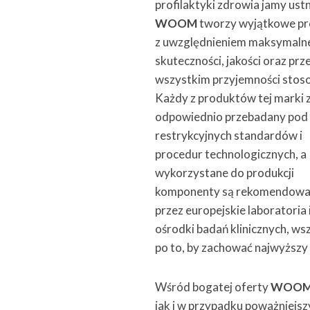
profilaktyki zdrowia jamy ustn
WOOM
tworzy wyjątkowe p
z uwzględnieniem maksymaln
skuteczności, jakości oraz prz
wszystkim przyjemności stos
Każdy z produktów tej marki 
odpowiednio przebadany pod
restrykcyjnych standardów i
procedur technologicznych, a
wykorzystane do produkcji
komponenty są rekomendow
przez europejskie laboratoria 
ośrodki badań klinicznych, ws
po to, by zachować najwyższ
Wśród bogatej oferty
WOO
jak i w przypadku poważniejsz