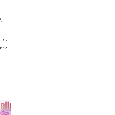
,
, że
e ->