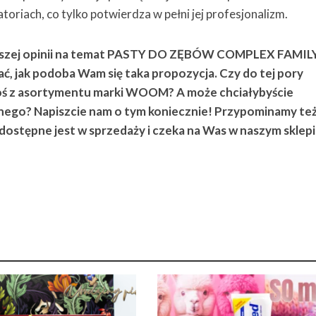
oriach, co tylko potwierdza w pełni jej profesjonalizm.
aszej opinii na temat PASTY DO ZĘBÓW COMPLEX FAMILY
ać, jak podoba Wam się taka propozycja. Czy do tej pory
coś z asortymentu marki WOOM? A może chciałybyście
nego? Napiszcie nam o tym koniecznie! Przypominamy też
stępne jest w sprzedaży i czeka na Was w naszym sklepi