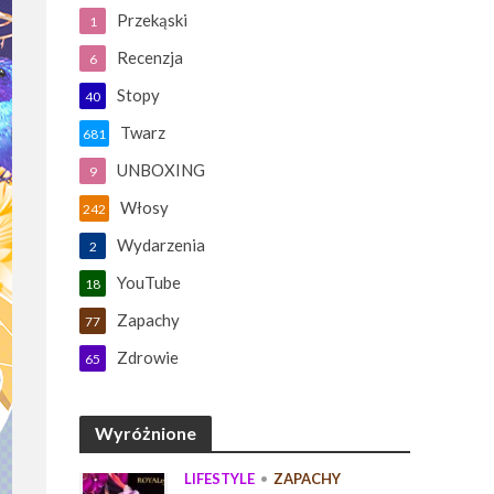
Przekąski
1
Recenzja
6
Stopy
40
Twarz
681
UNBOXING
9
Włosy
242
Wydarzenia
2
YouTube
18
Zapachy
77
Zdrowie
65
Wyróżnione
LIFESTYLE
•
ZAPACHY