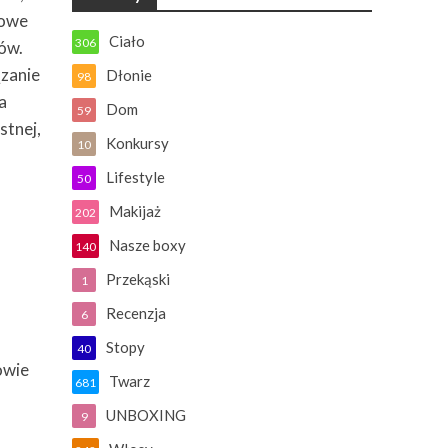
rowe
Ciało
306
ów.
zanie
Dłonie
98
a
Dom
59
stnej,
Konkursy
10
Lifestyle
50
Makijaż
202
Nasze boxy
140
Przekąski
1
Recenzja
6
Stopy
40
owie
Twarz
681
UNBOXING
9
.