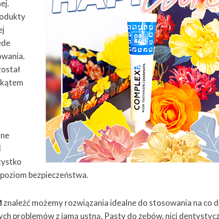
ej.
rodukty
ej
ede
owania.
został
 kątem
ane
i
zystko
y poziom bezpieczeństwa.
M
znaleźć możemy rozwiązania idealne do stosowania na co d
ych problemów z jamą ustną. Pasty do zębów, nici dentystyc