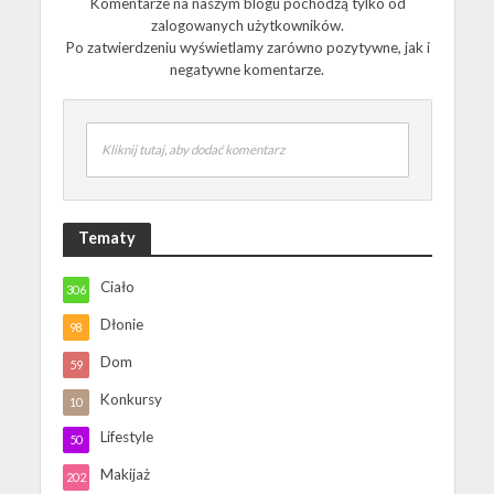
Komentarze na naszym blogu pochodzą tylko od
zalogowanych użytkowników.
Po zatwierdzeniu wyświetlamy zarówno pozytywne, jak i
negatywne komentarze.
Kliknij tutaj, aby dodać komentarz
Tematy
Ciało
306
Dłonie
98
Dom
59
Konkursy
10
Lifestyle
50
Makijaż
202