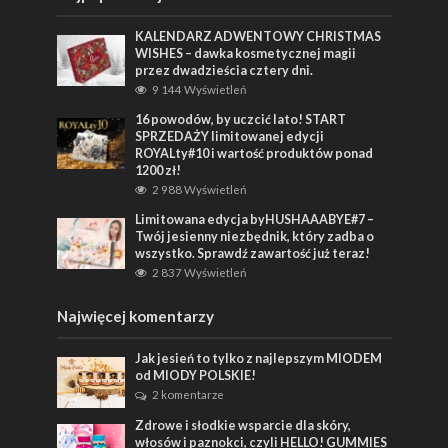
KALENDARZ ADWENTOWY CHRISTMAS
WISHES – dawka kosmetycznej magii
przez dwadzieścia cztery dni.
9 144 Wyświetleń
16 powodów, by uczcić lato! START
SPRZEDAŻY limitowanej edycji
ROYALty#10 i wartość produktów ponad
1200 zł!
2 988 Wyświetleń
Limitowana edycja byHUSHAAABYE#7 –
Twój jesienny niezbędnik, który zadba o
wszystko. Sprawdź zawartość już teraz!
2 837 Wyświetleń
Najwięcej komentarzy
Jak jesień to tylko z najlepszym MIODEM
od MIODY POLSKIE!
2 komentarze
Zdrowe i słodkie wsparcie dla skóry,
włosów i paznokci, czyli HELLO! GUMMIES