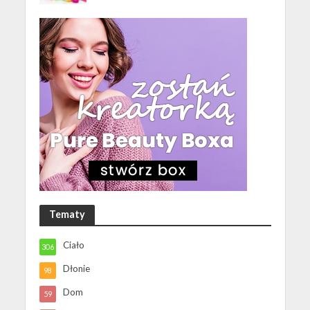
Tematy
Ciało
306
Dłonie
98
Dom
59