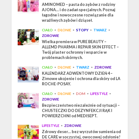
AMINOMED – pasta do zębów z rodziny
AJONA… i do zadań specjalnych. Poznaj
łagodne i nowoczesne rozwiązanie dla
wrażliwych zębów i dziąseł.
CIAŁO
•
DŁONIE
•
STOPY
•
TWARZ
•
ZDROWIE
Wielka premiera w PURE BEAUTY –
ALLEMD PHARMA i REPAIR SKIN EFFECT –
Twój plaster ochronny i wsparcie w
problemach skórnych.
CIAŁO
•
DŁONIE
•
TWARZ
•
ZDROWIE
KALENDARZ ADWENTOWY DZIEŃ 4 –
Zimowe ukojenie i ochrona dla skóry od LA
ROCHE-POSAY.
CIAŁO
•
DŁONIE
•
DOM
•
LIFESTYLE
•
ZDROWIE
Bezpieczeństwo niezależnie od sytuacji –
CHUSTECZKI DO DEZYNFEKCJI RĄK I
POWIERZCHNI od MEDISEPT.
LIFESTYLE
•
ZDROWIE
Zdrowy deser… bez wyrzutów sumienia od
DE CARE w soczystej, owocowej odsłonie!