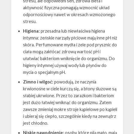
stresu, ale odpowiedni sen, zdrowa dieta i
aktywność fizyczna pomagają wzmocnić układ
odpornościowy nawet w okresach wzmożonego
stresu.
Higiena:
przesadna lub niewłaściwa higiena
intymna: żeńskie narządy płciowe mają inne pH niż
skóra. Perfumowane mydła i żele pod prysznic do
ciała mogą zakłócać zdrową wartość pH i
ułatwiać bakteriom wniknięcie do organizmu. Do
higieny intymnej używaj wody lub płynów do
mycia o specjalnym pH.
Zimno i wilgoć:
powodują, że naczynia
krwionośne w ciele kurczą się, a błony śluzowe są
słabiej ukrwione. Przez to zarazkom i bakteriom
jest dużo łatwiej wniknąć do organizmu. Zatem
zawsze zmieniaj mokre stroje kąpielowe po kąpieli
i ubieraj się ciepło, szczególnie kiedy na zewnątrz
jest chłodno.
Niskie nawodnienie:
osoby, które piją mało, mają