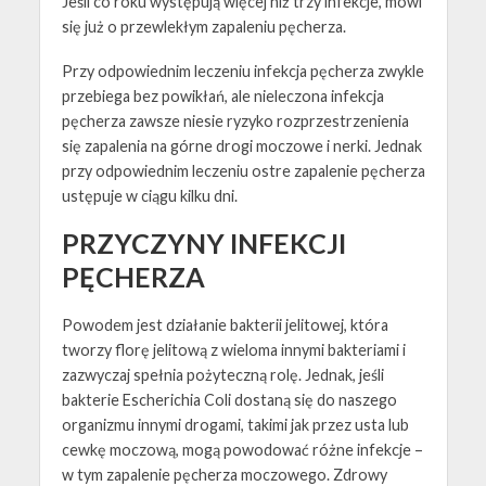
Jeśli co roku występują więcej niż trzy infekcje, mówi
się już o przewlekłym zapaleniu pęcherza.
Przy odpowiednim leczeniu infekcja pęcherza zwykle
przebiega bez powikłań, ale nieleczona infekcja
pęcherza zawsze niesie ryzyko rozprzestrzenienia
się zapalenia na górne drogi moczowe i nerki. Jednak
przy odpowiednim leczeniu ostre zapalenie pęcherza
ustępuje w ciągu kilku dni.
PRZYCZYNY INFEKCJI
PĘCHERZA
Powodem jest działanie bakterii jelitowej, która
tworzy florę jelitową z wieloma innymi bakteriami i
zazwyczaj spełnia pożyteczną rolę. Jednak, jeśli
bakterie Escherichia Coli dostaną się do naszego
organizmu innymi drogami, takimi jak przez usta lub
cewkę moczową, mogą powodować różne infekcje –
w tym zapalenie pęcherza moczowego. Zdrowy