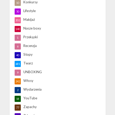
Konkursy
10
Lifestyle
50
Makijaż
202
Nasze boxy
140
Przekąski
1
Recenzja
6
Stopy
40
Twarz
681
UNBOXING
9
Włosy
242
Wydarzenia
2
YouTube
18
Zapachy
77