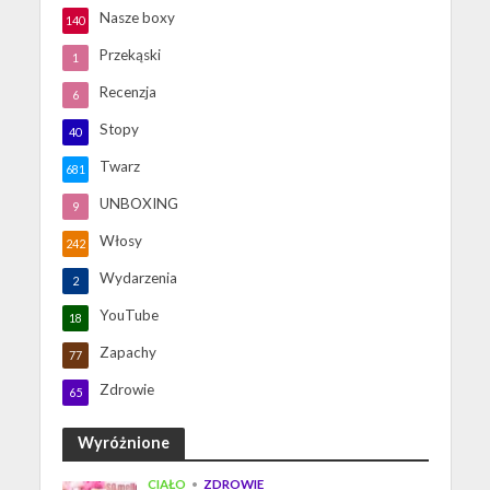
Nasze boxy
140
Przekąski
1
Recenzja
6
Stopy
40
Twarz
681
UNBOXING
9
Włosy
242
Wydarzenia
2
YouTube
18
Zapachy
77
Zdrowie
65
Wyróżnione
CIAŁO
•
ZDROWIE