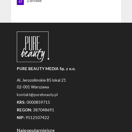
Zdrowie
65
PURE BEAUTY MEDIA Sp. z o.o.
Al. Jerozolimskie 85 lokal 21
02-001 Warszawa
kontakt@purebeauty.pl
KRS:
0000859715
REGON:
387048691
NIP:
9512507422
Najpopularniejsze