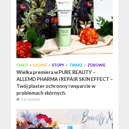
CIAŁO
•
DŁONIE
•
STOPY
•
TWARZ
•
ZDROWIE
Wielka premiera w PURE BEAUTY –
ALLEMD PHARMA i REPAIR SKIN EFFECT –
Twój plaster ochronny i wsparcie w
problemach skórnych.
4 m. czytania