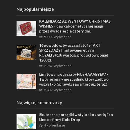
Najpopularniejsze
KALENDARZ ADWENTOWY CHRISTMAS
WISHES – dawka kosmetycznej magii
przez dwadzieścia cztery dni.
9 144 Wyświetleń
16 powodów, by uczcić lato! START
SPRZEDAŻY limitowanej edycji
ROYALty#10 i wartość produktów ponad
1200 zł!
2 987 Wyświetleń
Limitowana edycja byHUSHAAABYE#7 –
Twój jesienny niezbędnik, który zadba o
wszystko. Sprawdź zawartość już teraz!
2 837 Wyświetleń
Najwięcej komentarzy
Skuteczne porządki w stylu eko z serią Eco
Line od firmy Gold Drop
4 komentarze