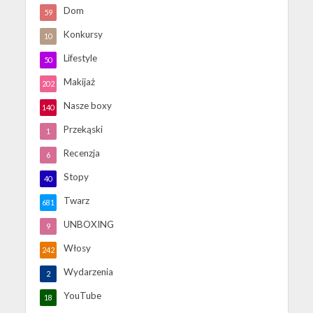
Dom
59
Konkursy
10
Lifestyle
50
Makijaż
202
Nasze boxy
140
Przekąski
1
Recenzja
6
Stopy
40
Twarz
681
UNBOXING
9
Włosy
242
Wydarzenia
2
YouTube
18