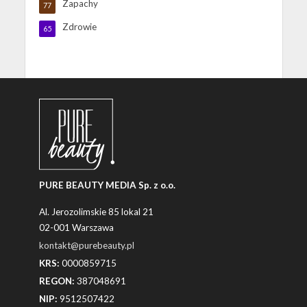
Zapachy
77
Zdrowie
65
PURE BEAUTY MEDIA Sp. z o.o.
Al. Jerozolimskie 85 lokal 21
02-001 Warszawa
kontakt@purebeauty.pl
KRS:
0000859715
REGON:
387048691
NIP:
9512507422