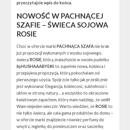
przeczytajcie wpis do końca.
NOWOŚĆ W PACHNĄCEJ
SZAFIE – ŚWIECA SOJOWA
ROSIE
Choć w ofercie marki
PACHNĄCA SZAFA
nie brak
już propozycji wykonanych z wosku sojowego,
świeca
ROSIE
, którą znalazłyście w swoim pudełku
byHUSHAAABYE#
8 to zupełnie nowa, kobieca i
przepiękna propozycja, którą pokochałam od
pierwszego użycia. Spójrzcie tylko jak prześlicznie
jest wykonana! Elegancja, kobiecość, subtelność i
ukłon w stronę natury… a wszystko to okraszone
kwiatowym zapachem, który mam nadzieję, że umilił
Wam niejeden wieczór. Warto wiedzieć, że
ROSIE
to
nie tylko świeca, ale cała gama produktów do domu –
w ofercie marki znajdziecie również perfumy do
wnętrz, mgiełkę do pomieszczeń oraz saszetkę