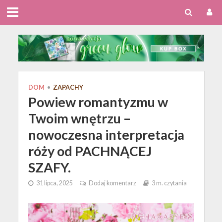
DOM
•
ZAPACHY
Powiew romantyzmu w
Twoim wnętrzu –
nowoczesna interpretacja
róży od PACHNĄCEJ
SZAFY.
31 lipca, 2025
Dodaj komentarz
3 m. czytania