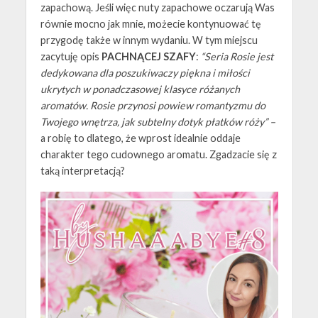
zapachową. Jeśli więc nuty zapachowe oczarują Was
równie mocno jak mnie, możecie kontynuować tę
przygodę także w innym wydaniu. W tym miejscu
zacytuję opis
PACHNĄCEJ SZAFY
:
“Seria Rosie jest
dedykowana dla poszukiwaczy piękna i miłości
ukrytych w ponadczasowej klasyce różanych
aromatów. Rosie przynosi powiew romantyzmu do
Twojego wnętrza, jak subtelny dotyk płatków róży” –
a robię to dlatego, że wprost idealnie oddaje
charakter tego cudownego aromatu. Zgadzacie się z
taką interpretacją?