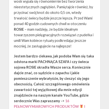
wosk wypala się równomiernie bez tworzenia
nieestetycznych zagłębień. Pamiętajcie również, by
przycinać swój knot do około 0,5 cm, wtedy
trwałość świecy będzie jeszcze lepsza. Przed Wami
ponad 40 godzin cudownych chwil w otoczeniu
ROSIE
– mam nadzieję, że będzie idealnym
towarzyszem pielęgnacyjnych rozwiązań z pudełka i
umili Wam kobiece rytuały podkreślając jeszcze
mocniej, że zasługujecie na najlepsze!
Jestem bardzo ciekawa, jak podoba Wam się taka
odsłona marki PACHNĄCA SZAFA i czy świeca
sojowa ROSIE skradła Wasze serca. Koniecznie
dajcie znać, co sądzicie o zapachu i jakie
pomieszczenie wybrałyście, by cieszyć się jego
obecnością. Całość szczegółowego omówienia
zawartości tej wyjątkowej dla mnie edycji
znajdziecie na naszym kanale YouTube, gdzie
serdecznie Was zapraszamy ->
16
PEŁNOWYMIAROWYCH PRODUKTÓW
I