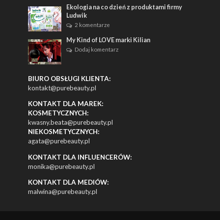
Ekologia na co dzień z produktami firmy
Ludwik
2 komentarze
My Kind of LOVE marki Kilian
Dodaj komentarz
BIURO OBSŁUGI KLIENTA:
kontakt@purebeauty.pl
KONTAKT DLA MAREK:
KOSMETYCZNYCH:
kwasny.beata@purebeauty.pl
NIEKOSMETYCZNYCH:
agata@purebeauty.pl
KONTAKT DLA INFLUENCERÓW:
monika@purebeauty.pl
KONTAKT DLA MEDIÓW:
malwina@purebeauty.pl