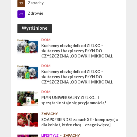
Zapachy
77
Zdrowie
65
Wyróżnione
DOM
Kuchenny niezbędnik od ZIELKO –
skuteczny i bezpieczny PŁYN DO
CZYSZCZENIA LODÓWKI i MIKROFALI.
DOM
Kuchenny niezbędnik od ZIELKO –
skuteczny i bezpieczny PŁYN DO
CZYSZCZENIA LODÓWKI i MIKROFALI.
DOM
PŁYN UNIWERSALNY ZIELKO… i
sprzątanie staje się przyjemnością!
ZAPACHY
SOAP&FRIENDS i zapach XE – kompozycja
dla kobiet, które chcą… czegoś więcej.
LIFESTYLE
•
ZAPACHY