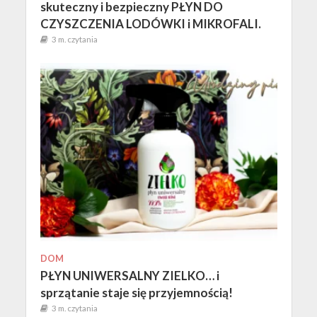
skuteczny i bezpieczny PŁYN DO
CZYSZCZENIA LODÓWKI i MIKROFALI.
3 m. czytania
DOM
PŁYN UNIWERSALNY ZIELKO… i
sprzątanie staje się przyjemnością!
3 m. czytania