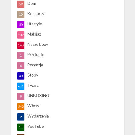
Dom
59
Konkursy
10
Lifestyle
50
Makijaż
202
Nasze boxy
140
Przekąski
1
Recenzja
6
Stopy
40
Twarz
681
UNBOXING
9
Włosy
242
Wydarzenia
2
YouTube
18