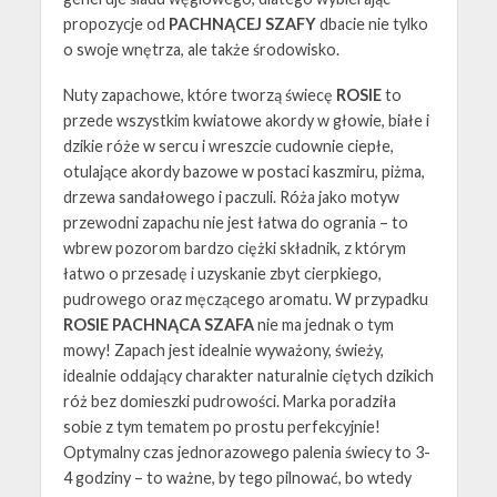
propozycje od
PACHNĄCEJ SZAFY
dbacie nie tylko
o swoje wnętrza, ale także środowisko.
Nuty zapachowe, które tworzą świecę
ROSIE
to
przede wszystkim kwiatowe akordy w głowie, białe i
dzikie róże w sercu i wreszcie cudownie ciepłe,
otulające akordy bazowe w postaci kaszmiru, piżma,
drzewa sandałowego i paczuli. Róża jako motyw
przewodni zapachu nie jest łatwa do ogrania – to
wbrew pozorom bardzo ciężki składnik, z którym
łatwo o przesadę i uzyskanie zbyt cierpkiego,
pudrowego oraz męczącego aromatu. W przypadku
ROSIE PACHNĄCA SZAFA
nie ma jednak o tym
mowy! Zapach jest idealnie wyważony, świeży,
idealnie oddający charakter naturalnie ciętych dzikich
róż bez domieszki pudrowości. Marka poradziła
sobie z tym tematem po prostu perfekcyjnie!
Optymalny czas jednorazowego palenia świecy to 3-
4 godziny – to ważne, by tego pilnować, bo wtedy