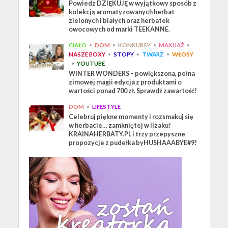
Powiedz DZIĘKUJĘ w wyjątkowy sposób z
kolekcją aromatyzowanych herbat
zielonych i białych oraz herbatek
owocowych od marki TEEKANNE.
CIAŁO
•
DOM
•
KONKURSY
•
MAKIJAŻ
•
NASZE BOXY
•
STOPY
•
TWARZ
•
WŁOSY
•
YOUTUBE
WINTER WONDERS – powiększona, pełna
zimowej magii edycja z produktami o
wartości ponad 700 zł. Sprawdź zawartość!
DOM
•
LIFESTYLE
Celebruj piękne momenty i rozsmakuj się
w herbacie… zamkniętej w lizaku!
KRAINAHERBATY.PL i trzy przepyszne
propozycje z pudełka byHUSHAAABYE#9!