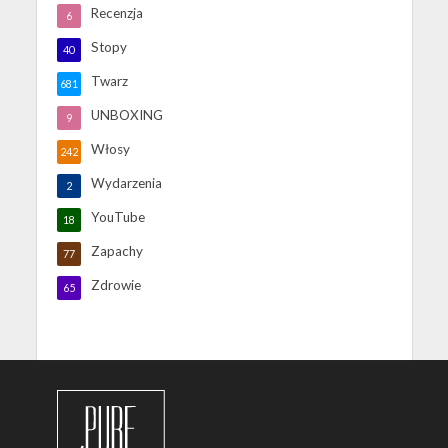
Recenzja
6
Stopy
40
Twarz
681
UNBOXING
9
Włosy
242
Wydarzenia
2
YouTube
18
Zapachy
77
Zdrowie
65