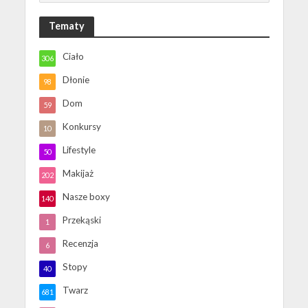
Tematy
Ciało
306
Dłonie
98
Dom
59
Konkursy
10
Lifestyle
50
Makijaż
202
Nasze boxy
140
Przekąski
1
Recenzja
6
Stopy
40
Twarz
681