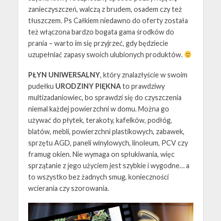
zanieczyszczeń, walczą z brudem, osadem czy też
tłuszczem. Ps Całkiem niedawno do oferty została
też włączona bardzo bogata gama środków do
prania – warto im się przyjrzeć, gdy będziecie
uzupełniać zapasy swoich ulubionych produktów.
PŁYN UNIWERSALNY
, który znalazłyście w swoim
pudełku
URODZINY PIĘKNA
to prawdziwy
multizadaniowiec, bo sprawdzi się do czyszczenia
niemal każdej powierzchni w domu. Można go
używać do płytek, terakoty, kafelków, podłóg,
blatów, mebli, powierzchni plastikowych, zabawek,
sprzętu AGD, paneli winylowych, linoleum, PCV czy
framug okien. Nie wymaga on spłukiwania, więc
sprzątanie z jego użyciem jest szybkie i wygodne… a
to wszystko bez żadnych smug, konieczności
wcierania czy szorowania.