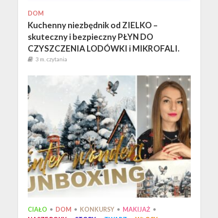
DOM
Kuchenny niezbędnik od ZIELKO –
skuteczny i bezpieczny PŁYN DO
CZYSZCZENIA LODÓWKI i MIKROFALI.
3 m. czytania
CIAŁO
•
DOM
•
KONKURSY
•
MAKIJAŻ
•