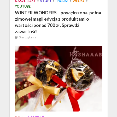
NASZE BOXY
•
STOPY
•
TWARZ
•
WŁOSY
•
YOUTUBE
WINTER WONDERS – powiększona, pełna
zimowej magii edycja z produktami o
wartości ponad 700 zł. Sprawdź
zawartość!
3 m. czytania