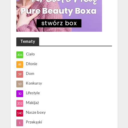
Tematy
Ciało
306
Dłonie
98
Dom
59
Konkursy
10
Lifestyle
50
Makijaż
202
Nasze boxy
140
Przekąski
1