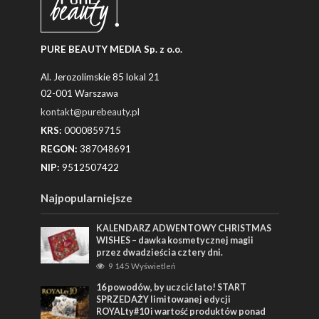
PURE BEAUTY MEDIA Sp. z o.o.
Al. Jerozolimskie 85 lokal 21
02-001 Warszawa
kontakt@purebeauty.pl
KRS:
0000859715
REGON:
387048691
NIP:
9512507422
Najpopularniejsze
KALENDARZ ADWENTOWY CHRISTMAS
WISHES – dawka kosmetycznej magii
przez dwadzieścia cztery dni.
9 145 Wyświetleń
16 powodów, by uczcić lato! START
SPRZEDAŻY limitowanej edycji
ROYALty#10 i wartość produktów ponad