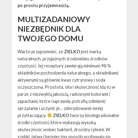
po prostu przyjemnością.
MULTIZADANIOWY
NIEZBĘDNIK DLA
TWOJEGO DOMU
Warto przypomnieć, że
ZIELKO
jest marką
naturalnych, przyjaznych środowisku środków
czystości. Jej receptury zawierają minimum 98 %
składników pochodzenia naturalnego, a składnikami
aktywnymi są głównie kwas cytrynowy i soda
oczyszczona. Prostota, siła i skuteczność idą tu w
parze z niezwykłą jakością, radosnymi kolorami i
zapachami, które naprawdę potrafią odmienić
sprzątanie i uczynić je… zdecydowanie mniej
przytłaczający.
ZIELKO
tworzy biodegradowalne
środki czystości, które wykazują wysoką
skuteczność wobec bakterii, drożdży i pleśni. W
szybki, łatwy i bezpieczny sposób pozbywają się