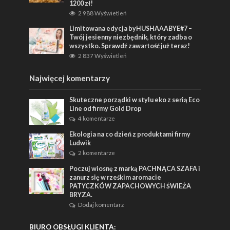
1200 zł!
2 988 Wyświetleń
Limitowana edycja byHUSHAAABYE#7 –
Twój jesienny niezbędnik, który zadba o
wszystko. Sprawdź zawartość już teraz!
2 837 Wyświetleń
Najwięcej komentarzy
Skuteczne porządki w stylu eko z serią Eco
Line od firmy Gold Drop
4 komentarze
Ekologia na co dzień z produktami firmy
Ludwik
2 komentarze
Poczuj wiosnę z marką PACHNĄCA SZAFA i
zanurz się w rześkim aromacie
PATYCZKÓW ZAPACHOWYCH ŚWIEŻA
BRYZA.
Dodaj komentarz
BIURO OBSŁUGI KLIENTA: