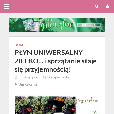
DOM
PŁYN UNIWERSALNY
ZIELKO… i sprzątanie staje
się przyjemnością!
5 miesięcy ago
Dodaj komentarz
3 m. czytania