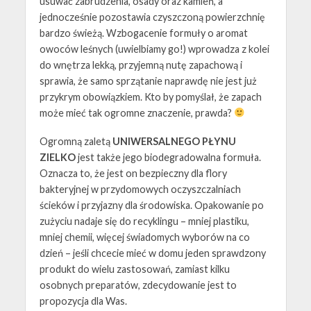
usuwać zabrudzenia, osady oraz kamień, a
jednocześnie pozostawia czyszczoną powierzchnię
bardzo świeżą. Wzbogacenie formuły o aromat
owoców leśnych (uwielbiamy go!) wprowadza z kolei
do wnętrza lekką, przyjemną nutę zapachową i
sprawia, że samo sprzątanie naprawdę nie jest już
przykrym obowiązkiem. Kto by pomyślał, że zapach
może mieć tak ogromne znaczenie, prawda?
Ogromną zaletą
UNIWERSALNEGO PŁYNU
ZIELKO
jest także jego biodegradowalna formuła.
Oznacza to, że jest on bezpieczny dla flory
bakteryjnej w przydomowych oczyszczalniach
ścieków i przyjazny dla środowiska. Opakowanie po
zużyciu nadaje się do recyklingu – mniej plastiku,
mniej chemii, więcej świadomych wyborów na co
dzień – jeśli chcecie mieć w domu jeden sprawdzony
produkt do wielu zastosowań, zamiast kilku
osobnych preparatów, zdecydowanie jest to
propozycja dla Was.