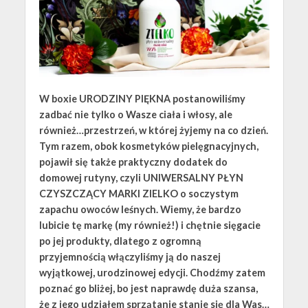
W boxie URODZINY PIĘKNA postanowiliśmy
zadbać nie tylko o Wasze ciała i włosy, ale
również…przestrzeń, w której żyjemy na co dzień.
Tym razem, obok kosmetyków pielęgnacyjnych,
pojawił się także praktyczny dodatek do
domowej rutyny, czyli UNIWERSALNY PŁYN
CZYSZCZĄCY MARKI ZIELKO o soczystym
zapachu owoców leśnych. Wiemy, że bardzo
lubicie tę markę (my również!) i chętnie sięgacie
po jej produkty, dlatego z ogromną
przyjemnością włączyliśmy ją do naszej
wyjątkowej, urodzinowej edycji. Chodźmy zatem
poznać go bliżej, bo jest naprawdę duża szansa,
że z jego udziałem sprzątanie stanie się dla Was…