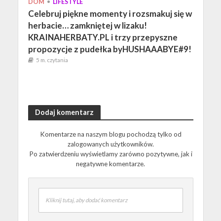
DOM
•
LIFESTYLE
Celebruj piękne momenty i rozsmakuj się w
herbacie… zamkniętej w lizaku!
KRAINAHERBATY.PL i trzy przepyszne
propozycje z pudełka byHUSHAAABYE#9!
5 m. czytania
Dodaj komentarz
Komentarze na naszym blogu pochodzą tylko od
zalogowanych użytkowników.
Po zatwierdzeniu wyświetlamy zarówno pozytywne, jak i
negatywne komentarze.
Kliknij tutaj, aby dodać komentarz