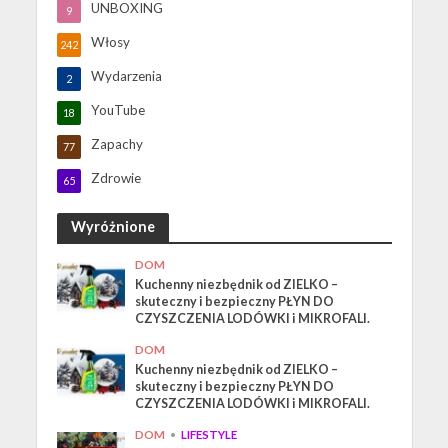
UNBOXING
9
Włosy
242
Wydarzenia
2
YouTube
18
Zapachy
77
Zdrowie
65
Wyróżnione
DOM
Kuchenny niezbędnik od ZIELKO –
skuteczny i bezpieczny PŁYN DO
CZYSZCZENIA LODÓWKI i MIKROFALI.
DOM
Kuchenny niezbędnik od ZIELKO –
skuteczny i bezpieczny PŁYN DO
CZYSZCZENIA LODÓWKI i MIKROFALI.
DOM
•
LIFESTYLE