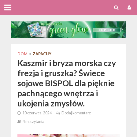
DOM
•
ZAPACHY
Kaszmir i bryza morska czy
frezja i gruszka? Świece
sojowe BISPOL dla pięknie
pachnącego wnętrza i
ukojenia zmysłów.
10 czerwca, 2024
Dodaj komentarz
4 m. czytania