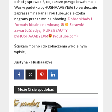
ochotę sprawdzić, co jeszcze przygotowałam dla
Was w pudełku byHUSHAAABYE#6 to serdecznie
zapraszam na kanał YouTube, gdzie czeka
nagrany przeze mnie unboxing.
Dobre składy i
formuły idealne na wiosnę!
Sprawdź
zawartość edycji PURE BEAUTY
byHUSHAAABYE#6!
(youtube.com)
Ściskam mocno i do zobaczenia w kolejnym
wpisie,
Justyna – Hushaaabye
Może Ci się spodobać