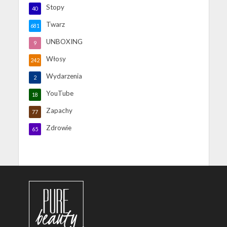
Stopy
40
Twarz
681
UNBOXING
9
Włosy
242
Wydarzenia
2
YouTube
18
Zapachy
77
Zdrowie
65