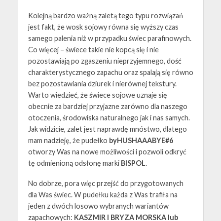
Kolejną bardzo ważną zaletą tego typu rozwiązań
jest fakt, że wosk sojowy równa się wyższy czas
samego palenia niż w przypadku świec parafinowych.
Co więcej – świece takie nie kopcą się i nie
pozostawiają po zgaszeniu nieprzyjemnego, dość
charakterystycznego zapachu oraz spalają się równo
bez pozostawiania dziurek i nierównej tekstury.
Warto wiedzieć, że świece sojowe uznaje się
obecnie za bardziej przyjazne zarówno dla naszego
otoczenia, środowiska naturalnego jak i nas samych.
Jak widzicie, zalet jest naprawdę mnóstwo, dlatego
mam nadzieję, że pudełko
byHUSHAAABYE#6
otworzy Was na nowe możliwości i pozwoli odkryć
tę odmienioną odsłonę marki
BISPOL
.
No dobrze, pora więc przejść do przygotowanych
dla Was świec. W pudełku każda z Was trafiła na
jeden z dwóch losowo wybranych wariantów
zapachowych:
KASZMIR I BRYZA MORSKA lub