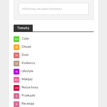
Kliknij tutaj, aby dodać komentarz
Tematy
Ciało
306
Dłonie
98
Dom
59
Konkursy
10
Lifestyle
50
Makijaż
202
Nasze boxy
140
Przekąski
1
Recenzja
6