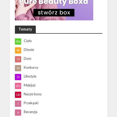
Tematy
Ciało
306
Dłonie
98
Dom
59
Konkursy
10
Lifestyle
50
Makijaż
202
Nasze boxy
140
Przekąski
1
Recenzja
6