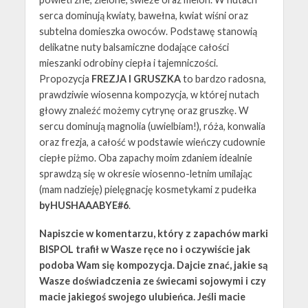
serca dominują kwiaty, bawełna, kwiat wiśni oraz
subtelna domieszka owoców. Podstawę stanowią
delikatne nuty balsamiczne dodające całości
mieszanki odrobiny ciepła i tajemniczości.
Propozycja
FREZJA I GRUSZKA
to bardzo radosna,
prawdziwie wiosenna kompozycja, w której nutach
głowy znaleźć możemy cytrynę oraz gruszkę. W
sercu dominują magnolia (uwielbiam!), róża, konwalia
oraz frezja, a całość w podstawie wieńczy cudownie
ciepłe piżmo. Oba zapachy moim zdaniem idealnie
sprawdzą się w okresie wiosenno-letnim umilając
(mam nadzieję) pielęgnację kosmetykami z pudełka
byHUSHAAABYE#6
.
Napiszcie w komentarzu, który z zapachów marki
BISPOL trafił w Wasze ręce no i oczywiście jak
podoba Wam się kompozycja. Dajcie znać, jakie są
Wasze doświadczenia ze świecami sojowymi i czy
macie jakiegoś swojego ulubieńca. Jeśli macie