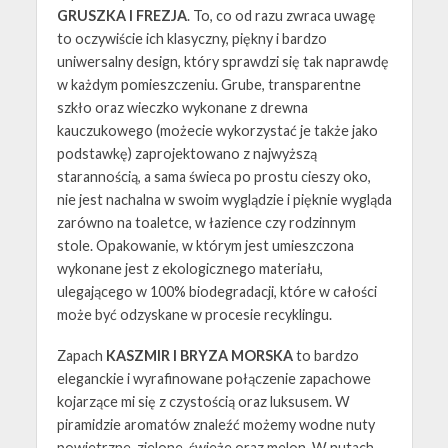
GRUSZKA I FREZJA
. To, co od razu zwraca uwagę
to oczywiście ich klasyczny, piękny i bardzo
uniwersalny design, który sprawdzi się tak naprawdę
w każdym pomieszczeniu. Grube, transparentne
szkło oraz wieczko wykonane z drewna
kauczukowego (możecie wykorzystać je także jako
podstawkę) zaprojektowano z najwyższą
starannością, a sama świeca po prostu cieszy oko,
nie jest nachalna w swoim wyglądzie i pięknie wygląda
zarówno na toaletce, w łazience czy rodzinnym
stole. Opakowanie, w którym jest umieszczona
wykonane jest z ekologicznego materiału,
ulegającego w 100% biodegradacji, które w całości
może być odzyskane w procesie recyklingu.
Zapach
KASZMIR I BRYZA MORSKA
to bardzo
eleganckie i wyrafinowane połączenie zapachowe
kojarzące mi się z czystością oraz luksusem. W
piramidzie aromatów znaleźć możemy wodne nuty
powietrzne, zielone, świeże oraz melon. W nutach