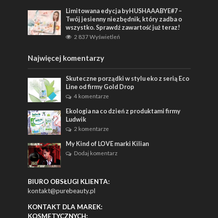
Limitowana edycja byHUSHAAABYE#7 –
Twój jesienny niezbędnik, który zadba o
wszystko. Sprawdź zawartość już teraz!
2 837 Wyświetleń
Najwięcej komentarzy
Skuteczne porządki w stylu eko z serią Eco
Line od firmy Gold Drop
4 komentarze
Ekologia na co dzień z produktami firmy
Ludwik
2 komentarze
My Kind of LOVE marki Kilian
Dodaj komentarz
BIURO OBSŁUGI KLIENTA:
kontakt@purebeauty.pl
KONTAKT DLA MAREK:
KOSMETYCZNYCH: