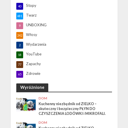
Stopy
40
Twarz
681
UNBOXING
9
Włosy
242
Wydarzenia
2
YouTube
18
Zapachy
77
Zdrowie
65
Wyróżnione
DOM
Kuchenny niezbędnik od ZIELKO –
skuteczny i bezpieczny PŁYN DO
CZYSZCZENIA LODÓWKI i MIKROFALI.
DOM