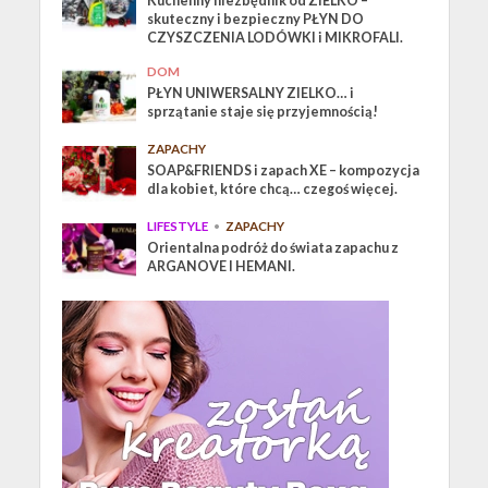
Kuchenny niezbędnik od ZIELKO –
skuteczny i bezpieczny PŁYN DO
CZYSZCZENIA LODÓWKI i MIKROFALI.
DOM
PŁYN UNIWERSALNY ZIELKO… i
sprzątanie staje się przyjemnością!
ZAPACHY
SOAP&FRIENDS i zapach XE – kompozycja
dla kobiet, które chcą… czegoś więcej.
LIFESTYLE
•
ZAPACHY
Orientalna podróż do świata zapachu z
ARGANOVE I HEMANI.