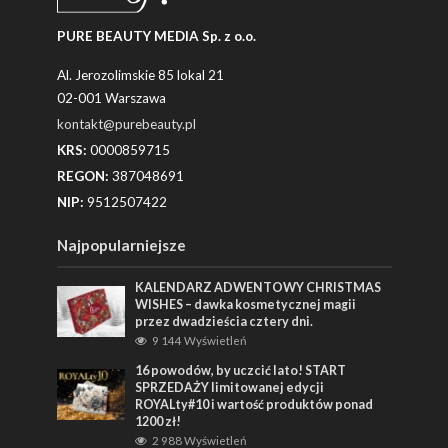
PURE BEAUTY MEDIA Sp. z o.o.
Al. Jerozolimskie 85 lokal 21
02-001 Warszawa
kontakt@purebeauty.pl
KRS:
0000859715
REGON:
387048691
NIP:
9512507422
Najpopularniejsze
KALENDARZ ADWENTOWY CHRISTMAS
WISHES – dawka kosmetycznej magii
przez dwadzieścia cztery dni.
9 144 Wyświetleń
16 powodów, by uczcić lato! START
SPRZEDAŻY limitowanej edycji
ROYALty#10 i wartość produktów ponad
1200 zł!
2 988 Wyświetleń