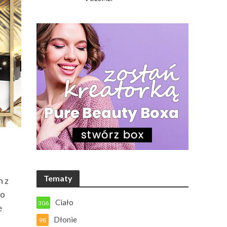
Tematy
h z
co
Ciało
306
e
Dłonie
98