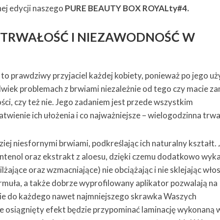
nej edycji naszego
PURE BEAUTY BOX ROYALty#4.
, TRWAŁOŚĆ I NIEZAWODNOŚĆ W
T
to prawdziwy przyjaciel każdej kobiety, ponieważ po jego uż
wiek problemach z brwiami niezależnie od tego czy macie za
ści, czy też nie. Jego zadaniem jest przede wszystkim
twienie ich ułożenia i co najważniejsze – wielogodzinna trw
ziej niesfornymi brwiami, podkreślając ich naturalny kształt.
ntenol oraz ekstrakt z aloesu, dzięki czemu dodatkowo wyk
ilżające oraz wzmacniające) nie obciążając i nie sklejając wł
ormuła, a także dobrze wyprofilowany aplikator pozwalają na
rcie do każdego nawet najmniejszego skrawka Waszych
e osiągnięty efekt będzie przypominać laminację wykonaną 