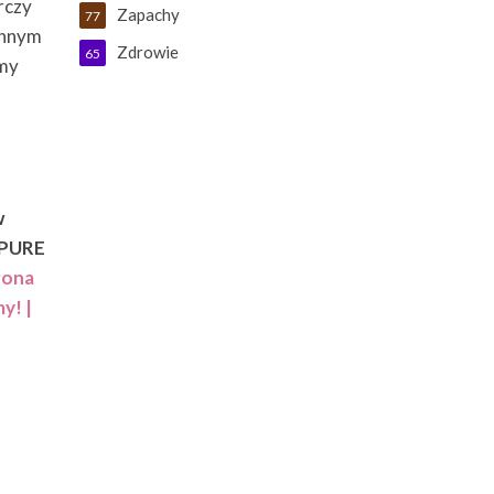
rczy
Zapachy
77
zinnym
Zdrowie
65
śmy
w
m PURE
łona
y! |