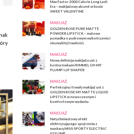
Max Factor 2000 Calorie Long Lash
Era – makijażowy akcent w boxie
SWEET VALENTINE
MAKIJAŻ
GOLDEN ROSE PURE MATTE
POWDER LIPSTICK – matowa
dnak
pomadka o pudrowym wykończeniu i
tóry
niezwykłej trwałości.
MAKIJAŻ
Nowa definicja makijażu ust z
konturówkami RIMMEL OH MY
PLUMP! LIP SHAPER
MAKIJAŻ
Perfekcyjny i trwały makijaż ust z
GOLDEN ROSE MY MATTE LIQUID
LIPSTICK w nowoczesnym i
komfortowym wydaniu.
MAKIJAŻ
Natychmiastowy efekt
elektryzującego spojrzenia z
maskarą MISS SPORTY ELECTRIC
VOLUME.