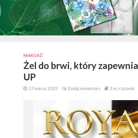
MAKIJAŻ
Żel do brwi, który zapewni
UP
17 marca, 2023
Dodaj komentarz
3 m. czytania