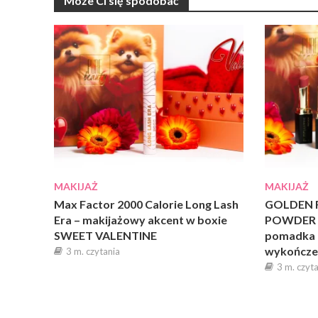
Może Ci się spodobać
MAKIJAŻ
MAKIJAŻ
Max Factor 2000 Calorie Long Lash
GOLDEN 
Era – makijażowy akcent w boxie
POWDER L
SWEET VALENTINE
pomadka
wykończen
3 m. czytania
3 m. czyt