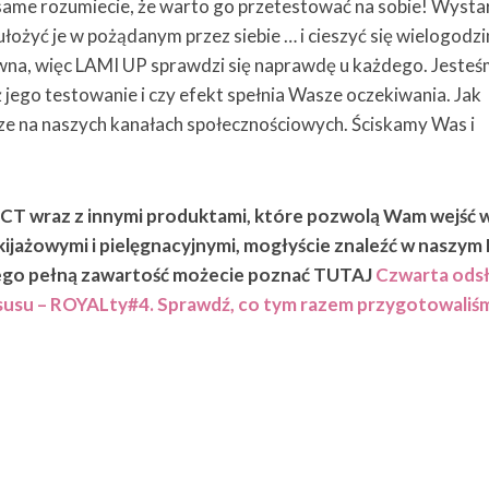
 same rozumiecie, że warto go przetestować na sobie! Wysta
ułożyć je w pożądanym przez siebie … i cieszyć się wielogod
wna, więc LAMI UP sprawdzi się naprawdę u każdego. Jeste
ż jego testowanie i czy efekt spełnia Wasze oczekiwania. Jak
e na naszych kanałach społecznościowych. Ściskamy Was i
T wraz z innymi produktami, które pozwolą Wam wejść 
ijażowymi i pielęgnacyjnymi, mogłyście znaleźć w naszy
go pełną zawartość możecie poznać TUTAJ
Czwarta ods
uksusu – ROYALty#4. Sprawdź, co tym razem przygotowaliśm