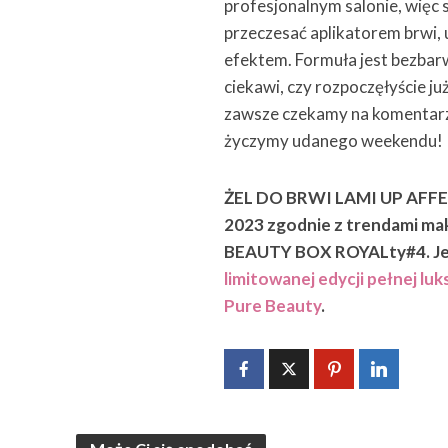
profesjonalnym salonie, więc
przeczesać aplikatorem brwi, 
efektem. Formuła jest bezbar
ciekawi, czy rozpoczęłyście ju
zawsze czekamy na komentarz
życzymy udanego weekendu!
ŻEL DO BRWI LAMI UP AFFEC
2023 zgodnie z trendami mak
BEAUTY BOX ROYALty#4. Je
limitowanej edycji pełnej l
Pure Beauty
.