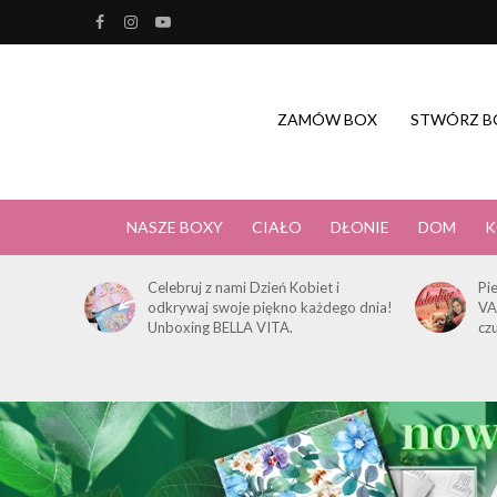
ZAMÓW BOX
STWÓRZ B
NASZE BOXY
CIAŁO
DŁONIE
DOM
K
Celebruj z nami Dzień Kobiet i
Pi
odkrywaj swoje piękno każdego dnia!
VA
Unboxing BELLA VITA.
cz