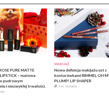
MAKIJAŻ
ROSE PURE MATTE
Nowa definicja makijażu ust z
IPSTICK – matowa
konturówkami RIMMEL OH M
 o pudrowym
PLUMP! LIP SHAPER
iu i niezwykłej trwałości.
3 m. czytania
ania