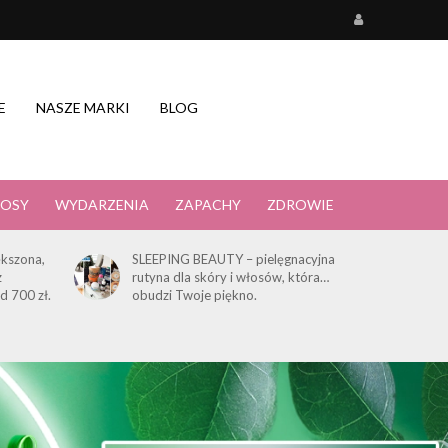
E
NASZE MARKI
BLOG
OSY
WYDARZENIA
ZAPACHY
ZDROWIE
kszona,
SLEEPING BEAUTY – pielęgnacyjna
z
rutyna dla skóry i włosów, która…
d 700 zł.
obudzi Twoje piękno.