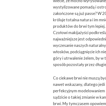
wiecie, że mocno wyrysowane
wystylizowane pomadą i ostr
zakończone są już passe? W 
króluje totalna natura i im mni
produktów do brwi tym lepiej.
Czołowi makijażyści podkreśla
najważniejsze jest odpowiedn
wyczesanie naszych naturaln
włosków, podciągnięcie ich ni
góry i utrwalenie żelem, by w 
sposób pozostały przez długi
Co ciekawe brwi nie muszą być 
nawet wskazany, dlatego jeśli
perfekcyjnym modelowaniem to
sądzicie o takiej zmianie w kan
brwi. My tymczasem opowiem