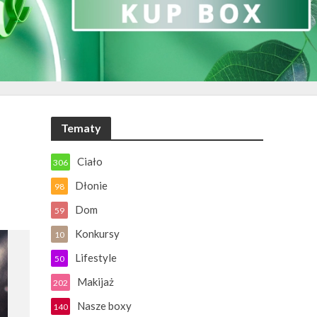
Tematy
Ciało
306
Dłonie
98
Dom
59
Konkursy
10
Lifestyle
50
Makijaż
202
Nasze boxy
140