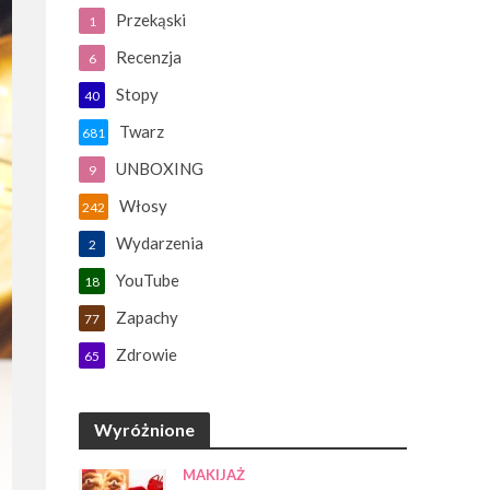
Przekąski
1
Recenzja
6
Stopy
40
Twarz
681
UNBOXING
9
Włosy
242
Wydarzenia
2
YouTube
18
Zapachy
77
Zdrowie
65
Wyróżnione
MAKIJAŻ