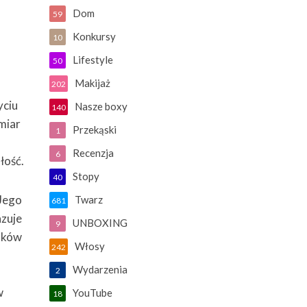
Dom
59
Konkursy
10
Lifestyle
50
Makijaż
202
yciu
Nasze boxy
140
miar
Przekąski
1
Recenzja
6
ałość.
Stopy
40
 Jego
Twarz
681
azuje
UNBOXING
9
osków
Włosy
242
Wydarzenia
2
w
YouTube
18