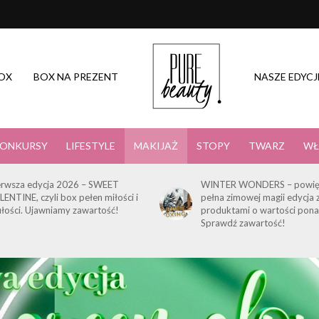
OX
BOX NA PREZENT
NASZE EDYCJ
ONKURSY
LIFESTYLE
MAKIJAŻ
STOPY
TWARZ
WŁ
erwsza edycja 2026 – SWEET
WINTER WONDERS – powię
LENTINE, czyli box pełen miłości i
pełna zimowej magii edycja 
ułości. Ujawniamy zawartość!
produktami o wartości pona
Sprawdź zawartość!