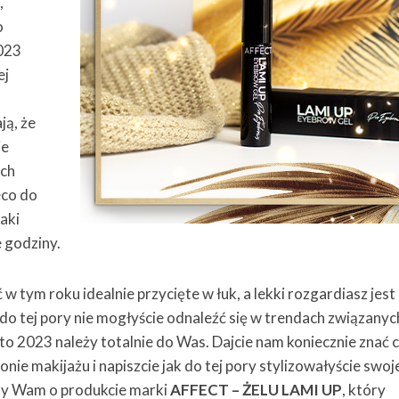
,
o
2023
ej
ją, że
ie
ych
eco do
taki
e godziny.
w tym roku idealnie przycięte w łuk, a lekki rozgardiasz jest
 do tej pory nie mogłyście odnaleźć się w trendach związanyc
 2023 należy totalnie do Was. Dajcie nam koniecznie znać 
onie makijażu i napiszcie jak do tej pory stylizowałyście swoj
y Wam o produkcie marki
AFFECT – ŻELU LAMI UP
, który