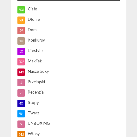
Ciało
306
Dłonie
98
Dom
59
Konkursy
10
Lifestyle
50
Makijaż
202
Nasze boxy
140
Przekąski
1
Recenzja
6
Stopy
40
Twarz
681
UNBOXING
9
Włosy
242