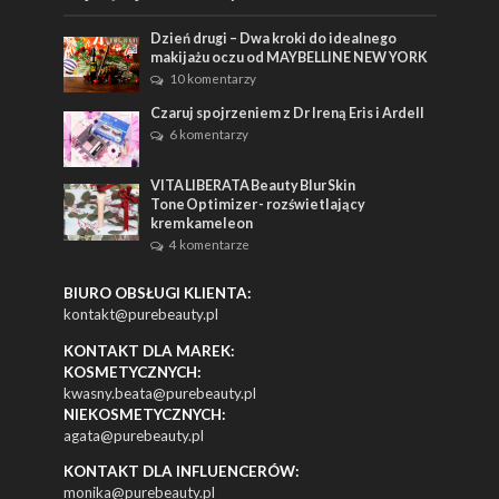
Dzień drugi – Dwa kroki do idealnego
makijażu oczu od MAYBELLINE NEW YORK
10 komentarzy
Czaruj spojrzeniem z Dr Ireną Eris i Ardell
6 komentarzy
VITA LIBERATA Beauty Blur Skin
Tone Optimizer - rozświetlający
krem kameleon
4 komentarze
BIURO OBSŁUGI KLIENTA:
kontakt@purebeauty.pl
KONTAKT DLA MAREK:
KOSMETYCZNYCH:
kwasny.beata@purebeauty.pl
NIEKOSMETYCZNYCH:
agata@purebeauty.pl
KONTAKT DLA INFLUENCERÓW:
monika@purebeauty.pl