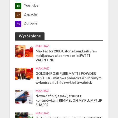
YouTube
18
Zapachy
77
Zdrowie
65
Wyróżnione
MAKIJAŻ
Max Factor 2000 Calorie Long Lash Era –
makijażowy akcent w boxie SWEET
VALENTINE
MAKIJAŻ
GOLDEN ROSE PURE MATTE POWDER
LIPSTICK – matowa pomadka o pudrowym
wykończeniu i niezwykłej trwałości.
MAKIJAŻ
Nowa definicja makijażu ust z
konturówkami RIMMEL OH MY PLUMP! LIP
SHAPER
MAKIJAŻ