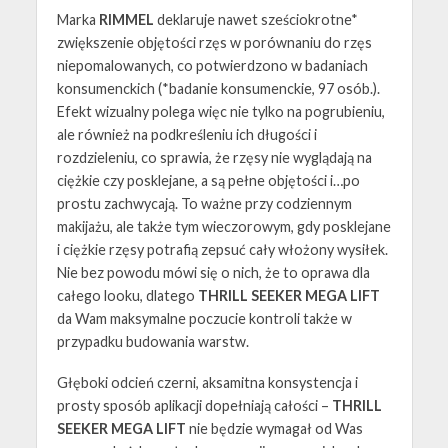
Marka
RIMMEL
deklaruje nawet sześciokrotne*
zwiększenie objętości rzęs w porównaniu do rzęs
niepomalowanych, co potwierdzono w badaniach
konsumenckich (*badanie konsumenckie, 97 osób.).
Efekt wizualny polega więc nie tylko na pogrubieniu,
ale również na podkreśleniu ich długości i
rozdzieleniu, co sprawia, że rzęsy nie wyglądają na
ciężkie czy posklejane, a są pełne objętości i…po
prostu zachwycają. To ważne przy codziennym
makijażu, ale także tym wieczorowym, gdy posklejane
i ciężkie rzęsy potrafią zepsuć cały włożony wysiłek.
Nie bez powodu mówi się o nich, że to oprawa dla
całego looku, dlatego
THRILL SEEKER MEGA LIFT
da Wam maksymalne poczucie kontroli także w
przypadku budowania warstw.
Głęboki odcień czerni, aksamitna konsystencja i
prosty sposób aplikacji dopełniają całości –
THRILL
SEEKER MEGA LIFT
nie będzie wymagał od Was