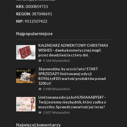
KRS:
0000859715
REGON:
387048691
NIP:
9512507422
Najpopularniejsze
KALENDARZ ADWENTOWY CHRISTMAS
WISHES – dawka kosmetycznej magii
przez dwadzieścia cztery dni.
9 144 Wyświetleń
16 powodów, by uczcić lato! START
SPRZEDAŻY limitowanej edycji
ROYALty#10 i wartość produktów ponad
1200 zł!
2 988 Wyświetleń
Limitowana edycja byHUSHAAABYE#7 –
Twój jesienny niezbędnik, który zadba o
wszystko. Sprawdź zawartość już teraz!
2 837 Wyświetleń
Najwięcej komentarzy