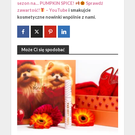
sezon na… PUMPKIN SPICE!
Sprawdź
zawartość!
– YouTube
i smakujcie
kosmetyczne nowinki wspólnie z nami
.
Może Ci się spodobać