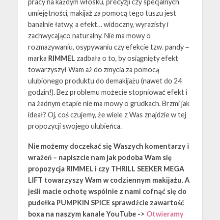
pracy na każdym włosku, precyzji czy specjalnych
umiejętności, makijaż za pomocą tego tuszu jest
banalnie łatwy, a efekt… widoczny, wyrazisty i
zachwycająco naturalny. Nie ma mowy o
rozmazywaniu, osypywaniu czy efekcie tzw. pandy –
marka
RIMMEL
zadbała o to, by osiągnięty efekt
towarzyszył Wam aż do zmycia za pomocą
ulubionego produktu do demakijażu (nawet do 24
godzin!). Bez problemu możecie stopniować efekt i
na żadnym etapie nie ma mowy o grudkach. Brzmi jak
ideał? Oj, coś czujemy, że wiele z Was znajdzie w tej
propozycji swojego ulubieńca.
Nie możemy doczekać się Waszych komentarzy i
wrażeń – napiszcie nam jak podoba Wam się
propozycja RIMMEL i czy THRILL SEEKER MEGA
LIFT towarzyszy Wam w codziennym makijażu. A
jeśli macie ochotę wspólnie z nami cofnąć się do
pudełka PUMPKIN SPICE sprawdźcie zawartość
boxa na naszym kanale YouTube ->
Otwieramy