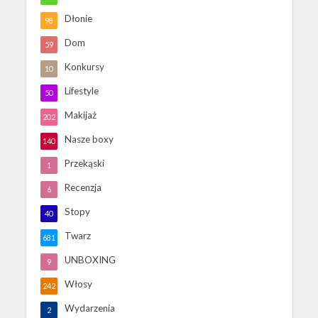
Dłonie
98
Dom
59
Konkursy
10
Lifestyle
50
Makijaż
202
Nasze boxy
140
Przekąski
1
Recenzja
6
Stopy
40
Twarz
681
UNBOXING
9
Włosy
242
Wydarzenia
2