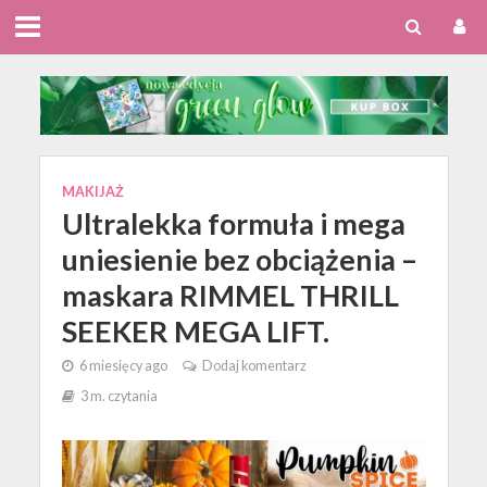
MAKIJAŻ
Ultralekka formuła i mega
uniesienie bez obciążenia –
maskara RIMMEL THRILL
SEEKER MEGA LIFT.
6 miesięcy ago
Dodaj komentarz
3 m. czytania