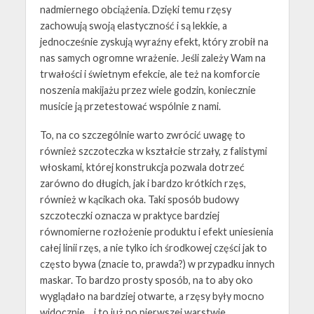
nadmiernego obciążenia. Dzięki temu rzęsy
zachowują swoją elastyczność i są lekkie, a
jednocześnie zyskują wyraźny efekt, który zrobił na
nas samych ogromne wrażenie. Jeśli zależy Wam na
trwałości i świetnym efekcie, ale też na komforcie
noszenia makijażu przez wiele godzin, koniecznie
musicie ją przetestować wspólnie z nami.
To, na co szczególnie warto zwrócić uwagę to
również szczoteczka w kształcie strzały, z falistymi
włoskami, której konstrukcja pozwala dotrzeć
zarówno do długich, jak i bardzo krótkich rzęs,
również w kącikach oka. Taki sposób budowy
szczoteczki oznacza w praktyce bardziej
równomierne rozłożenie produktu i efekt uniesienia
całej linii rzęs, a nie tylko ich środkowej części jak to
często bywa (znacie to, prawda?) w przypadku innych
maskar. To bardzo prosty sposób, na to aby oko
wyglądało na bardziej otwarte, a rzęsy były mocno
widocznie… i to już po pierwszej warstwie.