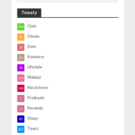
Tematy
Ciało
306
Dłonie
98
Dom
59
Konkursy
10
Lifestyle
50
Makijaż
202
Nasze boxy
140
Przekąski
1
Recenzja
6
Stopy
40
Twarz
681