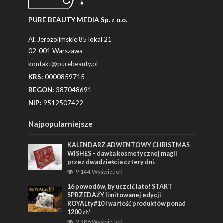
PURE BEAUTY MEDIA Sp. z o.o.
Al. Jerozolimskie 85 lokal 21
02-001 Warszawa
kontakt@purebeauty.pl
KRS:
0000859715
REGON:
387048691
NIP:
9512507422
Najpopularniejsze
KALENDARZ ADWENTOWY CHRISTMAS
WISHES – dawka kosmetycznej magii
przez dwadzieścia cztery dni.
9 144 Wyświetleń
16 powodów, by uczcić lato! START
SPRZEDAŻY limitowanej edycji
ROYALty#10 i wartość produktów ponad
1200 zł!
2 986 Wyświetleń