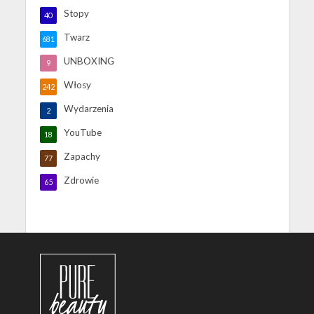
Stopy
40
Twarz
681
UNBOXING
9
Włosy
242
Wydarzenia
2
YouTube
18
Zapachy
77
Zdrowie
65