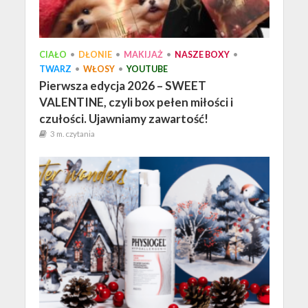
CIAŁO
•
DŁONIE
•
MAKIJAŻ
•
NASZE BOXY
•
TWARZ
•
WŁOSY
•
YOUTUBE
Pierwsza edycja 2026 – SWEET
VALENTINE, czyli box pełen miłości i
czułości. Ujawniamy zawartość!
3 m. czytania