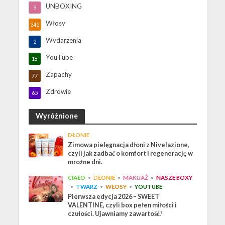
UNBOXING
9
Włosy
242
Wydarzenia
2
YouTube
18
Zapachy
77
Zdrowie
65
Wyróżnione
DŁONIE
Zimowa pielęgnacja dłoni z Nivelazione,
czyli jak zadbać o komfort i regenerację w
mroźne dni.
CIAŁO
•
DŁONIE
•
MAKIJAŻ
•
NASZE BOXY
•
TWARZ
•
WŁOSY
•
YOUTUBE
Pierwsza edycja 2026 – SWEET
VALENTINE, czyli box pełen miłości i
czułości. Ujawniamy zawartość!