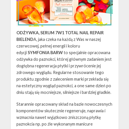
ODŻYWKA, SERUM 7W1 TOTAL NAIL REPAIR
BIELEND
A, jaka czeka na każdą z Was w naszej
czerwcowej, pełnej energii i koloru
edycji
SYMFONIA BARW
to specjalnie opracowana
odżywka do paznokci, której głównym zadaniem jest
dogłębna regeneracja płytki i przywrócenie jej
zdrowego wyglądu. Regularne stosowanie tego
produktu zgodnie z zaleceniem marki przekłada się
na estetyczny wygląd paznokci, a one same dzień po
dniu stają się mocniejsze, silniejsze i bardziej gładkie.
Starannie opracowany skład na bazie nowoczesnych
komponentów skutecznie regeneruje, naprawia i
wzmacnia nawet wyjątkowo zniszczoną płytkę
paznokcia np. po źle wykonanym manicure