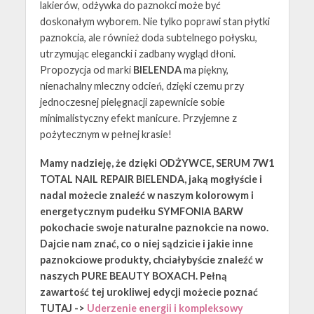
lakierów, odżywka do paznokci może być
doskonałym wyborem. Nie tylko poprawi stan płytki
paznokcia, ale również doda subtelnego połysku,
utrzymując elegancki i zadbany wygląd dłoni.
Propozycja od marki
BIELENDA
ma piękny,
nienachalny mleczny odcień, dzięki czemu przy
jednoczesnej pielęgnacji zapewnicie sobie
minimalistyczny efekt manicure. Przyjemne z
pożytecznym w pełnej krasie!
Mamy nadzieję, że dzięki ODŻYWCE, SERUM 7W1
TOTAL NAIL REPAIR BIELENDA, jaką mogłyście i
nadal możecie znaleźć w naszym kolorowym i
energetycznym pudełku SYMFONIA BARW
pokochacie swoje naturalne paznokcie na nowo.
Dajcie nam znać, co o niej sądzicie i jakie inne
paznokciowe produkty, chciałybyście znaleźć w
naszych PURE BEAUTY BOXACH. Pełną
zawartość tej urokliwej edycji możecie poznać
TUTAJ ->
Uderzenie energii i kompleksowy