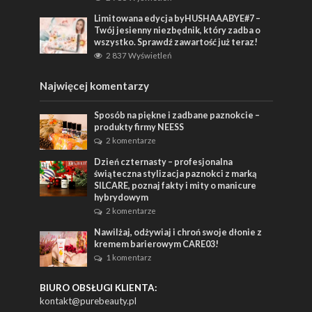
Limitowana edycja byHUSHAAABYE#7 –
Twój jesienny niezbędnik, który zadba o
wszystko. Sprawdź zawartość już teraz!
2 837 Wyświetleń
Najwięcej komentarzy
Sposób na piękne i zadbane paznokcie –
produkty firmy NEESS
2 komentarze
Dzień czternasty – profesjonalna
świąteczna stylizacja paznokci z marką
SILCARE, poznaj fakty i mity o manicure
hybrydowym
2 komentarze
Nawilżaj, odżywiaj i chroń swoje dłonie z
kremem barierowym CARE03!
1 komentarz
BIURO OBSŁUGI KLIENTA:
kontakt@purebeauty.pl