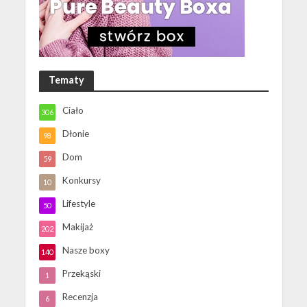
Tematy
Ciało
306
Dłonie
98
Dom
59
Konkursy
10
Lifestyle
50
Makijaż
202
Nasze boxy
140
Przekąski
1
Recenzja
6