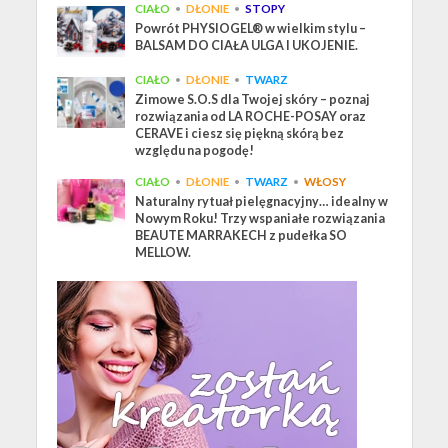
CIAŁO
•
DŁONIE
•
STOPY
Powrót PHYSIOGEL® w wielkim stylu –
BALSAM DO CIAŁA ULGA I UKOJENIE.
CIAŁO
•
DŁONIE
•
TWARZ
Zimowe S.O.S dla Twojej skóry – poznaj
rozwiązania od LA ROCHE-POSAY oraz
CERAVE i ciesz się piękną skórą bez
względu na pogodę!
CIAŁO
•
DŁONIE
•
TWARZ
•
WŁOSY
Naturalny rytuał pielęgnacyjny… idealny w
Nowym Roku! Trzy wspaniałe rozwiązania
BEAUTE MARRAKECH z pudełka SO
MELLOW.