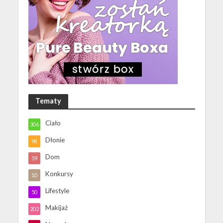
Tematy
Ciało
306
Dłonie
98
Dom
59
Konkursy
10
Lifestyle
50
Makijaż
202