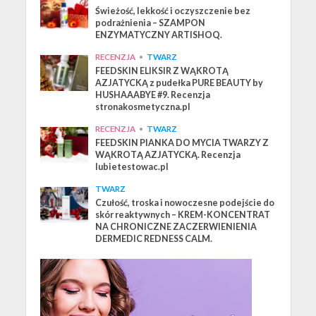
Świeżość, lekkość i oczyszczenie bez
podrażnienia – SZAMPON
ENZYMATYCZNY ARTISHOQ.
RECENZJA
•
TWARZ
FEEDSKIN ELIKSIR Z WĄKROTĄ
AZJATYCKĄ z pudełka PURE BEAUTY by
HUSHAAABYE #9. Recenzja
stronakosmetyczna.pl
RECENZJA
•
TWARZ
FEEDSKIN PIANKA DO MYCIA TWARZY Z
WĄKROTĄ AZJATYCKĄ. Recenzja
lubietestowac.pl
TWARZ
Czułość, troska i nowoczesne podejście do
skór reaktywnych – KREM-KONCENTRAT
NA CHRONICZNE ZACZERWIENIENIA
DERMEDIC REDNESS CALM.