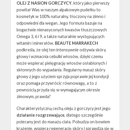
OLEJ Z NASION GORCZYCY
, który jako pierwszy
powitał Was w naszym alpakowym pudełku to
kosmetyk w 100% naturalny, tłoczony na zimno i
odpowiedni dla wegan. Jego formuła bazuje na
bogactwie nienasyconych kwasów tłuszczowych
Omega 3, 6 i 9, a także naturalnie występujących
witamin i minerałów.
BEAUTE MARRAKECH
podkreśla, że olej ten intensywnie odżywia skórę
głowy i wzmacnia cebulki włosów, dzięki czemu
może wspierać pielęgnację włosów osłabionych i
skłonnych do wypadania. Regularny masaż skóry
głowy z jego użyciem sprzyja poprawie jej kondycji
oraz pomaga przywrócić równowagę, a to z
pewnością przyda się w wymagającym okresie
zimowym, prawda?
Charakterystyczną cechą oleju z gorczycy jest jego
działanie rozgrzewające
, dlatego szczególnie
polecany jest do masażu ciała. Pobudza on bowiem
krążenie, wspiera regenerację skóry i sprawdza się w