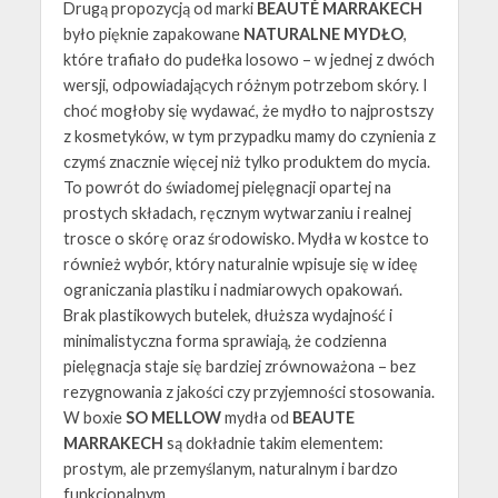
Drugą propozycją od marki
BEAUTÉ MARRAKECH
było pięknie zapakowane
NATURALNE MYDŁO
,
które trafiało do pudełka losowo – w jednej z dwóch
wersji, odpowiadających różnym potrzebom skóry. I
choć mogłoby się wydawać, że mydło to najprostszy
z kosmetyków, w tym przypadku mamy do czynienia z
czymś znacznie więcej niż tylko produktem do mycia.
To powrót do świadomej pielęgnacji opartej na
prostych składach, ręcznym wytwarzaniu i realnej
trosce o skórę oraz środowisko. Mydła w kostce to
również wybór, który naturalnie wpisuje się w ideę
ograniczania plastiku i nadmiarowych opakowań.
Brak plastikowych butelek, dłuższa wydajność i
minimalistyczna forma sprawiają, że codzienna
pielęgnacja staje się bardziej zrównoważona – bez
rezygnowania z jakości czy przyjemności stosowania.
W boxie
SO MELLOW
mydła od
BEAUTE
MARRAKECH
są dokładnie takim elementem:
prostym, ale przemyślanym, naturalnym i bardzo
funkcjonalnym.