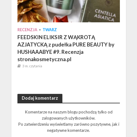
RECENZJA
•
TWARZ
FEEDSKIN ELIKSIR Z WĄKROTĄ
AZJATYCKĄ z pudełka PURE BEAUTY by
HUSHAAABYE #9. Recenzja
stronakosmetyczna.pl
3 m. czytania
Dodaj komentarz
Komentarze na naszym blogu pochodzą tylko od
zalogowanych użytkowników.
Po zatwierdzeniu wyświetlamy zarówno pozytywne, jak i
negatywne komentarze.