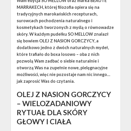
Wam edycja SO MELLOW oraz marka BEAUTE
MARRAKECH, której filozofia opiera się na
tradycyjnych marokańskich recepturach,
surowcach pochodzenia naturalnego i
kosmetykach tworzonych z myślą o równowadze
skóry. W każdym pudełku SO MELLOW znalazł
się bowiem OLEJ Z NASION GORCZYCY, a
dodatkowo jedno z dwóch naturalnych mydeł,
które trafiało do boxa losowo – oba z nich
pozwolą Wam zadbać o siebie naturalnie i
otworzą Was na zupełnie nowe, pielęgnacyjne
możliwości, więc nie pozostaje nam nic innego…
jak zaprosić Was do czytania.
OLEJ Z NASION GORCZYCY
– WIELOZADANIOWY
RYTUAŁ DLA SKÓRY
GŁOWY I CIAŁA