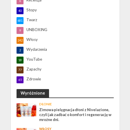
6
Stopy
40
Twarz
681
UNBOXING
9
Włosy
242
Wydarzenia
2
YouTube
18
Zapachy
77
Zdrowie
65
Wyróżnione
DŁONIE
Zimowa pielęgnacja dłoni z Nivelazione,
czyli jak zadbać o komfort i regenerację w
mroźne dni.
WŁOSY