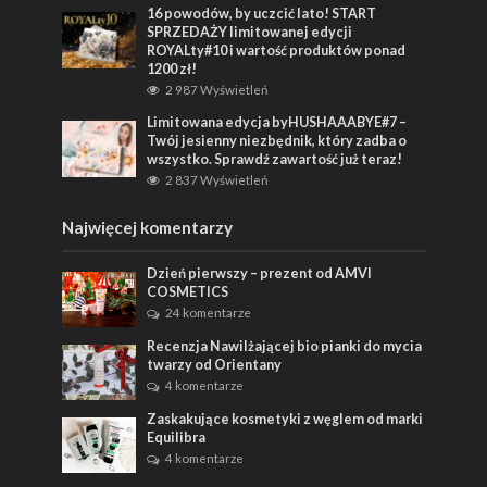
16 powodów, by uczcić lato! START
SPRZEDAŻY limitowanej edycji
ROYALty#10 i wartość produktów ponad
1200 zł!
2 987 Wyświetleń
Limitowana edycja byHUSHAAABYE#7 –
Twój jesienny niezbędnik, który zadba o
wszystko. Sprawdź zawartość już teraz!
2 837 Wyświetleń
Najwięcej komentarzy
Dzień pierwszy – prezent od AMVI
COSMETICS
24 komentarze
Recenzja Nawilżającej bio pianki do mycia
twarzy od Orientany
4 komentarze
Zaskakujące kosmetyki z węglem od marki
Equilibra
4 komentarze