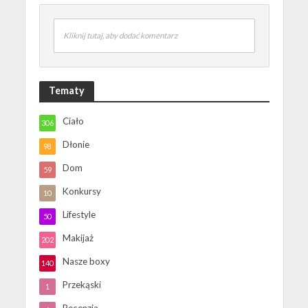
Kliknij tutaj, aby dodać komentarz
Tematy
Ciało
306
Dłonie
98
Dom
59
Konkursy
10
Lifestyle
50
Makijaż
202
Nasze boxy
140
Przekąski
1
Recenzja