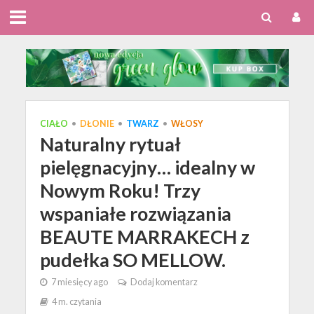
CIAŁO
•
DŁONIE
•
TWARZ
•
WŁOSY
Naturalny rytuał
pielęgnacyjny… idealny w
Nowym Roku! Trzy
wspaniałe rozwiązania
BEAUTE MARRAKECH z
pudełka SO MELLOW.
7 miesięcy ago
Dodaj komentarz
4 m. czytania