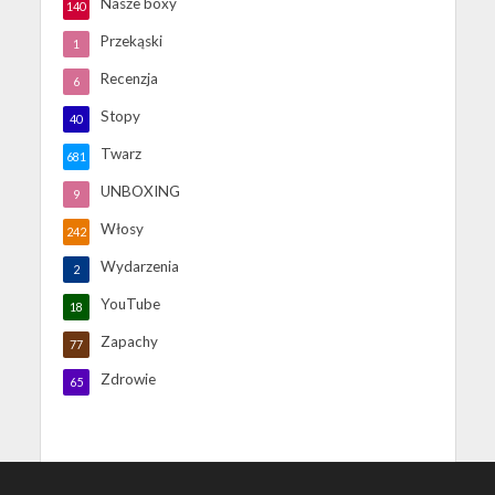
Nasze boxy
140
Przekąski
1
Recenzja
6
Stopy
40
Twarz
681
UNBOXING
9
Włosy
242
Wydarzenia
2
YouTube
18
Zapachy
77
Zdrowie
65