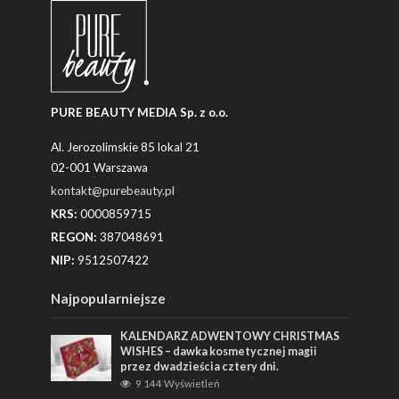
PURE BEAUTY MEDIA Sp. z o.o.
Al. Jerozolimskie 85 lokal 21
02-001 Warszawa
kontakt@purebeauty.pl
KRS:
0000859715
REGON:
387048691
NIP:
9512507422
Najpopularniejsze
KALENDARZ ADWENTOWY CHRISTMAS
WISHES – dawka kosmetycznej magii
przez dwadzieścia cztery dni.
9 144 Wyświetleń