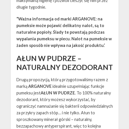
maksymalną higienę i pozwoli cieszyć się nim przez
długie tygodnie.
“Ważna informacja od marki ARGANOVE: na
pumeksie może pojawić delikatny nalot, są to
naturalne popioły. Ślady te powstają podczas
wypalania pumeksu w piecu. Nalot na pumeksie w
żaden sposób nie wpływa na jakość produktu.’
AŁUN W PUDRZE –
NATURALNY DEZODORANT
Drugą propozycją, którą przygotowaliśmy razem z
marką
ARGANOVE
idealnie uzupełniając funkcje
pumeksu jest
AŁUN W PUDRZE
. To 100% naturalny
dezodorant, który możesz wykorzystać, by
ograniczyć namnażanie się bakterii odpowiedzialnych
za przykry zapach stóp… i nie tylko. Ałun to
sproszkowany minerał górski – naturalny,
bezzapachowy antyperspirant, więc to kolejna