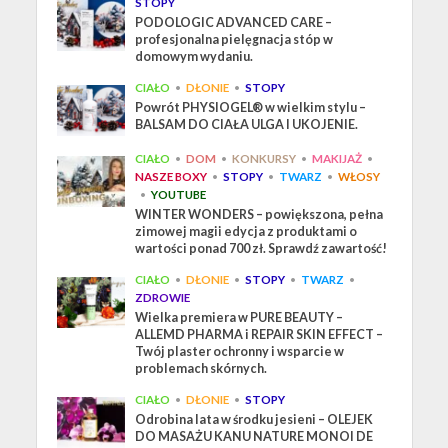
STOPY
PODOLOGIC ADVANCED CARE –
profesjonalna pielęgnacja stóp w
domowym wydaniu.
CIAŁO
•
DŁONIE
•
STOPY
Powrót PHYSIOGEL® w wielkim stylu –
BALSAM DO CIAŁA ULGA I UKOJENIE.
CIAŁO
•
DOM
•
KONKURSY
•
MAKIJAŻ
•
NASZE BOXY
•
STOPY
•
TWARZ
•
WŁOSY
•
YOUTUBE
WINTER WONDERS – powiększona, pełna
zimowej magii edycja z produktami o
wartości ponad 700 zł. Sprawdź zawartość!
CIAŁO
•
DŁONIE
•
STOPY
•
TWARZ
•
ZDROWIE
Wielka premiera w PURE BEAUTY –
ALLEMD PHARMA i REPAIR SKIN EFFECT –
Twój plaster ochronny i wsparcie w
problemach skórnych.
CIAŁO
•
DŁONIE
•
STOPY
Odrobina lata w środku jesieni – OLEJEK
DO MASAŻU KANU NATURE MONOI DE