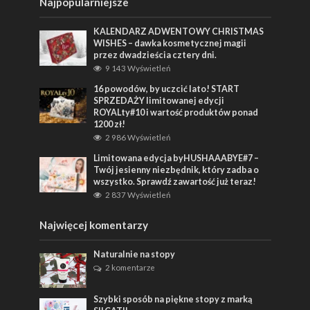
Najpopularniejsze
KALENDARZ ADWENTOWY CHRISTMAS
WISHES – dawka kosmetycznej magii
przez dwadzieścia cztery dni.
9 143 Wyświetleń
16 powodów, by uczcić lato! START
SPRZEDAŻY limitowanej edycji
ROYALty#10 i wartość produktów ponad
1200 zł!
2 986 Wyświetleń
Limitowana edycja byHUSHAAABYE#7 –
Twój jesienny niezbędnik, który zadba o
wszystko. Sprawdź zawartość już teraz!
2 837 Wyświetleń
Najwięcej komentarzy
Naturalnie na stopy
2 komentarze
Szybki sposób na piękne stopy z marką