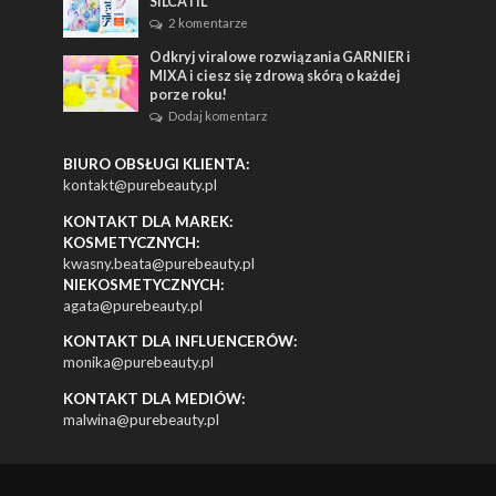
SILCATIL
2 komentarze
Odkryj viralowe rozwiązania GARNIER i
MIXA i ciesz się zdrową skórą o każdej
porze roku!
Dodaj komentarz
BIURO OBSŁUGI KLIENTA:
kontakt@purebeauty.pl
KONTAKT DLA MAREK:
KOSMETYCZNYCH:
kwasny.beata@purebeauty.pl
NIEKOSMETYCZNYCH:
agata@purebeauty.pl
KONTAKT DLA INFLUENCERÓW:
monika@purebeauty.pl
KONTAKT DLA MEDIÓW:
malwina@purebeauty.pl