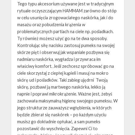
Tego typu akcesorium używane jest w tradycyjnym
rytuale oczyszczającym HAMMAM zarówno do stóp
w celu usunięcia zrogowaciałego naskórka, jak i do
masażu oraz pobudzenia krążenia w
problematycznych partiach na ciele np. pośladkach.
Ty również możesz użyć go na te dwa sposoby.
Kontrolując siłę nacisku zastosuj pumeks na swojej
skórze pięt i obserwuj jak wspaniale pozbywa się
nadmiaru naskórka, wygładza i przywraca im
właściwy komfort. Jeśli zechcesz spróbować go na
ciele skorzystaj z ciepłej kąpieli i masuj na mokro
skórę ud i pośladków. Taki zabieg ujędrni Twoją
skórę, pozbawi ją martwego naskórka, lekko ją
napnie i poprawi mikrokrążenie. Ważne jest, żebyś
zachowała maksymalną higienę swojego pumeksu. W
jego strukturze zauważysz wgłębienia, w których
będzie zbierał się naskórek – po każdym użyciu
musisz go dokładnie opłukać, a sam pumeks
pozostawić do wyschnięcia. Zapewni Ci to