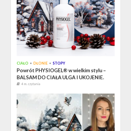
CIAŁO
•
DŁONIE
•
STOPY
Powrót PHYSIOGEL® w wielkim stylu –
BALSAM DO CIAŁA ULGA I UKOJENIE.
4 m. czytania