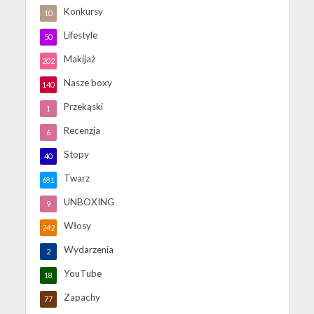
Konkursy
10
Lifestyle
50
Makijaż
202
Nasze boxy
140
Przekąski
1
Recenzja
6
Stopy
40
Twarz
681
UNBOXING
9
Włosy
242
Wydarzenia
2
YouTube
18
Zapachy
77