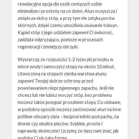
rewelacyjna opcja dla osób ceniących sobie
minimalizm i prostotę na co dzień. Ałun oczyszcza i
zmiękcza skórę stóp, a przy tym nie zatyka porów
skórnych, dzięki czemu umożliwia usuwanie toksyn.
Kąpiel stóp z jego udziałem zapewni Ci świeżość,
zadziała odprężająco, pomoże w procesach
regeneracji i zmniejszy obrzęki.
Wystarczy, że rozpuścisz 1-2 łyżeczki proszku w
misce wody i zamoczysz stopy na około 10 minut.
Utworzona na stopach cienka warstwa ałunu
zapewni Twojej skórze ochronę przed
powstawaniem nieprzyjemnego zapachu. Jeśli nie
chcesz lub nie lubisz moczyć stóp, bez problemu
możesz także posypać proszkiem stopy. Co ciekawe,
w podobny sposób możesz zastosować ałun na inne
potliwe obszary ciała – bezpośrednio pod pachę, na
dłonie czy okolice pleców. Szybkie, proste i
naprawdę skuteczne! Liczymy, że dasz nam znać, jak
podoba Ci się taka forma.