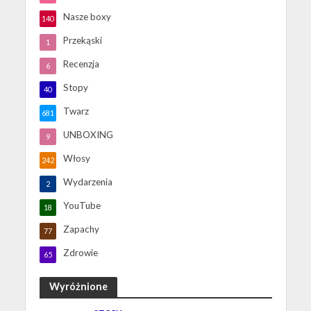
Nasze boxy
140
Przekąski
1
Recenzja
6
Stopy
40
Twarz
681
UNBOXING
9
Włosy
242
Wydarzenia
2
YouTube
18
Zapachy
77
Zdrowie
65
Wyróżnione