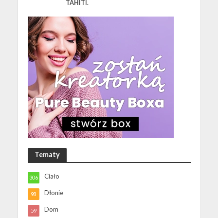
TAHITI.
Tematy
Ciało
306
Dłonie
98
Dom
59