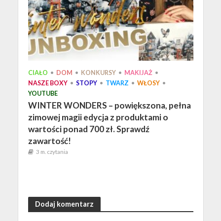
CIAŁO
•
DOM
•
KONKURSY
•
MAKIJAŻ
•
NASZE BOXY
•
STOPY
•
TWARZ
•
WŁOSY
•
YOUTUBE
WINTER WONDERS – powiększona, pełna
zimowej magii edycja z produktami o
wartości ponad 700 zł. Sprawdź
zawartość!
3 m. czytania
Dodaj komentarz