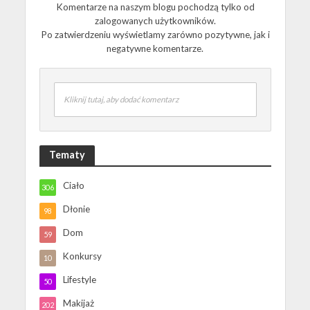
Komentarze na naszym blogu pochodzą tylko od
zalogowanych użytkowników.
Po zatwierdzeniu wyświetlamy zarówno pozytywne, jak i
negatywne komentarze.
Kliknij tutaj, aby dodać komentarz
Tematy
Ciało
306
Dłonie
98
Dom
59
Konkursy
10
Lifestyle
50
Makijaż
202