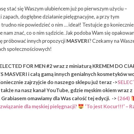
sę stać się Waszym ulubieńcem już po pierwszym użyciu –
i zapach, dogłębne działanie pielęgnacyjne, a przy tym
 trudno nie powiedzieć o nim … ideał! Testujcie go konieczni
cie nam znać, co o nim sądzicie. Jak podoba Wam się opakowan
nsę próbować innych propozycji
MASVERI
? Czekamy na Wasz
ach społecznościowych!
SELECTED FOR MEN #2 wraz z miniaturą KREMEM DO CIA
MASVERI i całą gamą innych genialnych kosmetyków wc
oniecznie zajrzyjcie do naszego sklepu już teraz ->
SELEC
a także na nasz kanał YouTube, gdzie męskim okiem wraz z
Grabiasem omawiamy dla Was całość tej edycji. ->
(264)
iązanie dla męskiej pielęgnacji?
‘To jest Kocur!!!’ – R