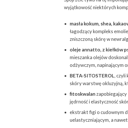
wyjątkowość niektórych kom
masła kokum, shea, kakaowe
łagodzący kompleks emolien
zniszczoną skórę w newralgi
oleje annatto, z kiełków 
mieszanka olejów doskonale
odżywczym, napinającym o
BETA-SITOSTEROL
, czyl
skóry warstwę okluzyjną,
fitoskwalan
zapobiegający 
jędrność i elastyczność skó
ekstrakt figi o cudownym 
uelastyczniającym, a nawe