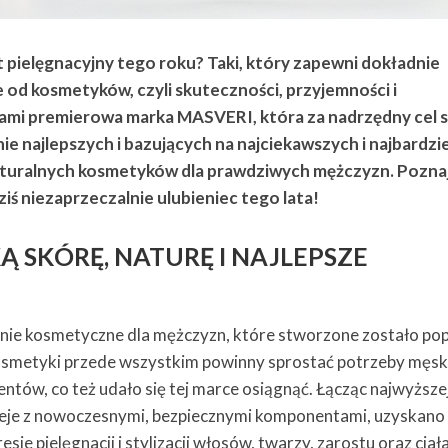
t pielęgnacyjny tego roku? Taki, który zapewni dokładnie
 od kosmetyków, czyli skuteczności, przyjemności i
mi premierowa marka MASVERI, która za nadrzędny cel s
nie najlepszych i bazujących na najciekawszych i najbardzie
turalnych kosmetyków dla prawdziwych mężczyzn. Pozna
ś niezaprzeczalnie ulubieniec tego lata!
Ą SKÓRĘ, NATURĘ I NAJLEPSZE
anie kosmetyczne dla mężczyzn, które stworzone zostało po
smetyki przede wszystkim powinny sprostać potrzeby męski
entów, co też udało się tej marce osiągnąć. Łącząc najwyższe
 oleje z nowoczesnymi, bezpiecznymi komponentami, uzyskano
ie pielęgnacji i stylizacji włosów, twarzy, zarostu oraz ciała