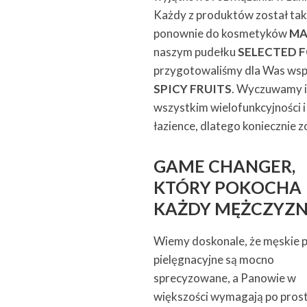
Każdy z produktów został tak 
ponownie do kosmetyków
MA
naszym pudełku
SELECTED 
przygotowaliśmy dla Was wsp
SPICY FRUITS
. Wyczuwamy i 
wszystkim wielofunkcyjności i
łazience, dlatego koniecznie zo
GAME CHANGER,
KTÓRY POKOCHA
KAŻDY MĘŻCZYZ
Wiemy doskonale, że męskie 
pielęgnacyjne są mocno
sprecyzowane, a Panowie w
większości wymagają po pros