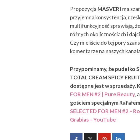
Propozycja
MASVERI
ma szan
przyjemna konsystencja, rześk
multifunkcyjność sprawiają, że
różnych okolicznościach i daj
Czy mieliście do tej pory sza
komentarze na naszych kanał
Przypominamy, że pudełko 
TOTAL CREAM SPICY FRUITS 
dostępne jest w sprzedaży. K
FOR MEN #2 | Pure Beauty
, 
gościem specjalnym Rafałem 
SELECTED FOR MEN #2 – Rozw
Grabias – YouTube