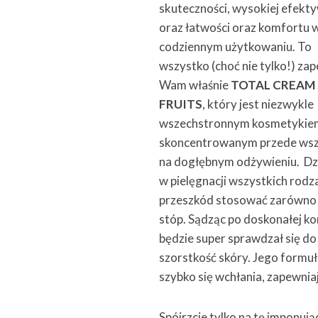
skuteczności, wysokiej efekt
oraz łatwości oraz komfortu 
codziennym użytkowaniu. To
wszystko (choć nie tylko!) za
Wam właśnie
TOTAL CREAM 
FRUITS
, który jest niezwykle
wszechstronnym kosmetykie
skoncentrowanym przede ws
na dogłębnym odżywieniu. Dzi
w pielęgnacji wszystkich rodz
przeszkód stosować zarówno do
stóp. Sądząc po doskonałej ko
będzie super sprawdzał się do
szorstkość skóry. Jego formuła
szybko się wchłania, zapewnia
Spójrzcie tylko na tę imponuj