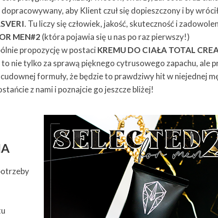
dopracowywany, aby Klient czuł się dopieszczony i by wróci
SVERI
. Tu liczy się człowiek, jakość, skuteczność i zadowole
FOR MEN#2
(która pojawia się u nas po raz pierwszy!)
ólnie propozycję w postaci
KREMU DO CIAŁA TOTAL CRE
to nie tylko za sprawą pięknego cytrusowego zapachu, ale 
 cudownej formuły, że będzie to prawdziwy hit w niejednej m
stańcie z nami i poznajcie go jeszcze bliżej!
NA
potrzeby
tu