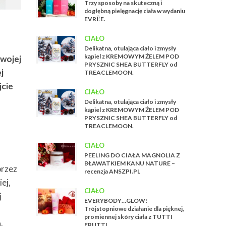
Trzy sposoby na skuteczną i
dogłębną pielęgnację ciała w wydaniu
EVRĒE.
CIAŁO
Delikatna, otulająca ciało i zmysły
kąpiel z KREMOWYM ŻELEM POD
wojej
PRYSZNIC SHEA BUTTERFLY od
j
TREACLEMOON.
jcie
CIAŁO
Delikatna, otulająca ciało i zmysły
kąpiel z KREMOWYM ŻELEM POD
PRYSZNIC SHEA BUTTERFLY od
TREACLEMOON.
CIAŁO
PEELING DO CIAŁA MAGNOLIA Z
BŁAWATKIEM KANU NATURE –
przez
recenzja ANSZPI.PL
ej,
CIAŁO
j
EVERYBODY…GLOW!
Trójstopniowe działanie dla pięknej,
promiennej skóry ciała z TUTTI
.
FRUTTI.