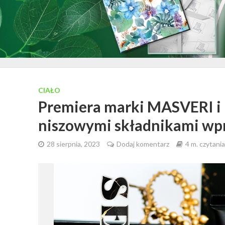
CIAŁO
Premiera marki MASVERI i
niszowymi składnikami wpr
28 sierpnia, 2023
Dodaj komentarz
4 m. czytania