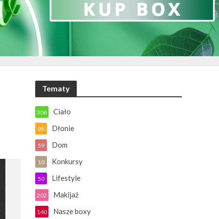
Tematy
Ciało
306
Dłonie
98
Dom
59
Konkursy
10
Lifestyle
50
Makijaż
202
Nasze boxy
140