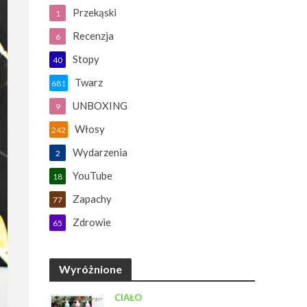
Przekąski
1
Recenzja
6
Stopy
40
Twarz
681
UNBOXING
9
Włosy
242
Wydarzenia
2
YouTube
18
Zapachy
77
Zdrowie
65
Wyróżnione
CIAŁO