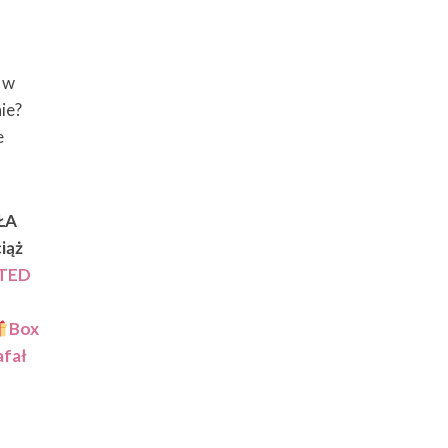
e w
ie?
e
ŁA
iąż
TED
Box
afał