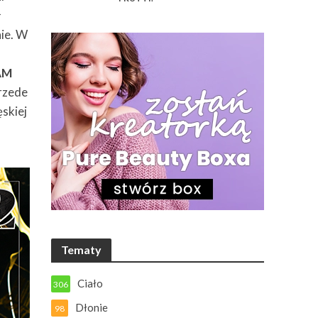
ł
nie. W
AM
przede
ęskiej
Tematy
Ciało
306
Dłonie
98