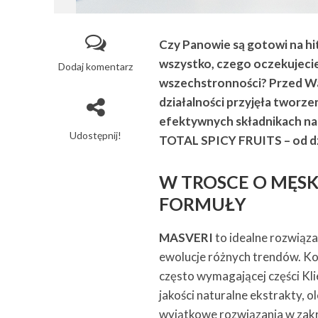
Czy Panowie są gotowi na hi
wszystko, czego oczekujecie
Dodaj komentarz
wszechstronności? Przed Wa
działalności przyjęła tworze
efektywnych składnikach na
Udostępnij!
TOTAL SPICY FRUITS – od dzi
W TROSCE O MĘSK
FORMUŁY
MASVERI
to idealne rozwiąz
ewolucje różnych trendów. Ko
często wymagającej części Kli
jakości naturalne ekstrakty,
wyjątkowe rozwiązania w zakres