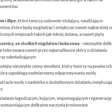
ponentów:
 i illipe
, które tworzą cudownie otulający, nawilżająco-
tów, które będą wygładzać i zmiękczać nawet najbardziej su
cznych miejscach takich jak łokcie, kolana, a nawet pięty
pszenicy, ze słodkich migdałów i kokosowy
– niezwykle deli
 tolerowana nawet przez najwrażliwsze skóry o działaniu
raz odmładzającym
i kolejny niezwykle cenny emolient, który tworzy na powierzch
 która zapobiega nadmiernemu odparowywaniu wody
utracie wody z naskórka o dodatkowym działaniu zwiększa
ry
działaniu łagodzącym, kojącym, wspomagającym regenerację
t wzmacniającym delikatne naczynia krwionośne