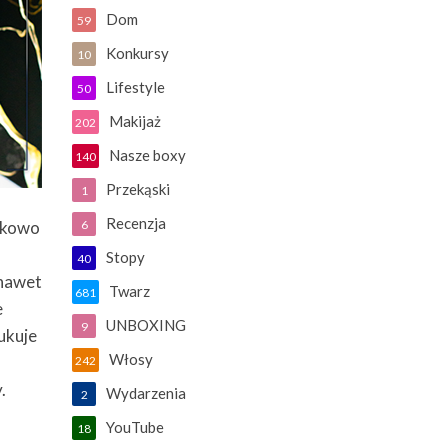
Dom
59
Konkursy
10
Lifestyle
50
Makijaż
202
Nasze boxy
140
Przekąski
1
Recenzja
unkowo
6
Stopy
40
 nawet
Twarz
681
e
UNBOXING
9
ukuje
Włosy
242
.
Wydarzenia
2
YouTube
18