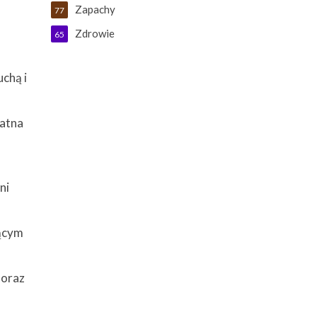
Zapachy
77
Zdrowie
65
chą i
katna
ni
jącym
 oraz