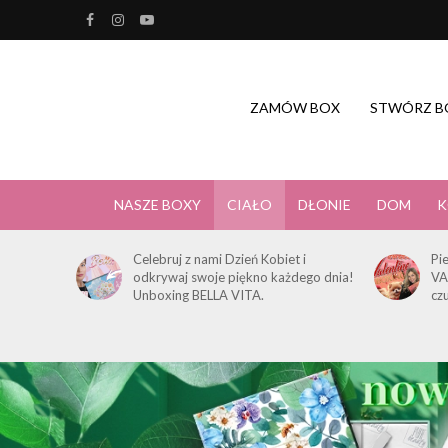
ZAMÓW BOX
STWÓRZ B
NASZE BOXY
CIAŁO
DŁONIE
DOM
K
Celebruj z nami Dzień Kobiet i
Pi
odkrywaj swoje piękno każdego dnia!
VA
Unboxing BELLA VITA.
cz