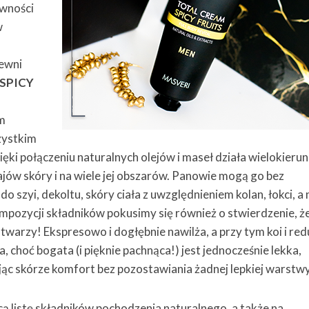
ywności
w
pewni
SPICY
m
zystkim
ęki połączeniu naturalnych olejów i maseł działa wielokier
ajów skóry i na wiele jej obszarów. Panowie mogą go bez
 szyi, dekoltu, skóry ciała z uwzględnieniem kolan, łokci, a
mpozycji składników pokusimy się również o stwierdzenie, ż
 twarzy! Ekspresowo i dogłębnie nawilża, a przy tym koi i red
, choć bogata (i pięknie pachnąca!) jest jednocześnie lekka,
jąc skórze komfort bez pozostawiania żadnej lepkiej warstwy
ącą listę składników pochodzenia naturalnego, a także na