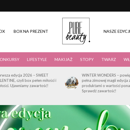
OX
BOX NA PREZENT
NASZE EDYCJ
ONKURSY
LIFESTYLE
MAKIJAŻ
STOPY
TWARZ
WŁ
erwsza edycja 2026 – SWEET
WINTER WONDERS – powię
LENTINE, czyli box pełen miłości i
pełna zimowej magii edycja 
ułości. Ujawniamy zawartość!
produktami o wartości pona
Sprawdź zawartość!