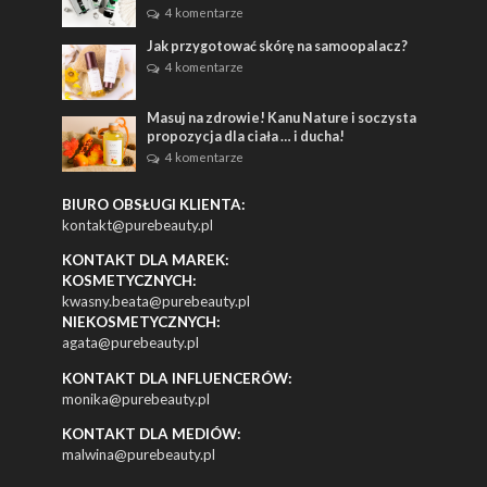
4 komentarze
Jak przygotować skórę na samoopalacz?
4 komentarze
Masuj na zdrowie! Kanu Nature i soczysta
propozycja dla ciała … i ducha!
4 komentarze
BIURO OBSŁUGI KLIENTA:
kontakt@purebeauty.pl
KONTAKT DLA MAREK:
KOSMETYCZNYCH:
kwasny.beata@purebeauty.pl
NIEKOSMETYCZNYCH:
agata@purebeauty.pl
KONTAKT DLA INFLUENCERÓW:
monika@purebeauty.pl
KONTAKT DLA MEDIÓW:
malwina@purebeauty.pl