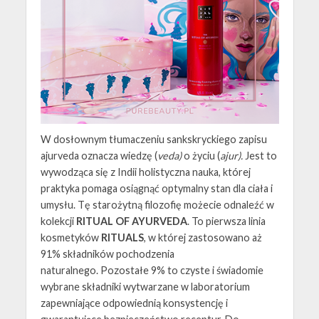
W dosłownym tłumaczeniu sankskryckiego zapisu
ajurveda oznacza wiedzę (
veda)
o życiu (
ajur).
Jest to
wywodząca się z Indii holistyczna nauka, której
praktyka pomaga osiągnąć optymalny stan dla ciała i
umysłu. Tę starożytną filozofię możecie odnaleźć w
kolekcji
RITUAL OF AYURVEDA
. To pierwsza linia
kosmetyków
RITUALS
, w której zastosowano aż
91% składników pochodzenia
naturalnego. Pozostałe 9% to czyste i świadomie
wybrane składniki wytwarzane w laboratorium
zapewniające odpowiednią konsystencję i