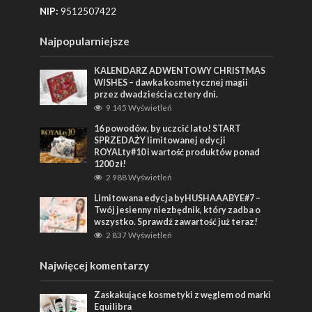
NIP:
9512507422
Najpopularniejsze
KALENDARZ ADWENTOWY CHRISTMAS
WISHES – dawka kosmetycznej magii
przez dwadzieścia cztery dni.
9 145 Wyświetleń
16 powodów, by uczcić lato! START
SPRZEDAŻY limitowanej edycji
ROYALty#10 i wartość produktów ponad
1200 zł!
2 988 Wyświetleń
Limitowana edycja byHUSHAAABYE#7 –
Twój jesienny niezbędnik, który zadba o
wszystko. Sprawdź zawartość już teraz!
2 837 Wyświetleń
Najwięcej komentarzy
Zaskakujące kosmetyki z węglem od marki
Equilibra