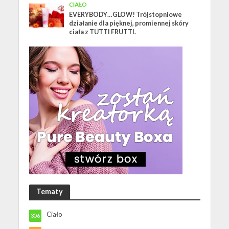
CIAŁO
EVERYBODY…GLOW! Trójstopniowe
działanie dla pięknej, promiennej skóry
ciała z TUTTI FRUTTI.
Tematy
Ciało
306