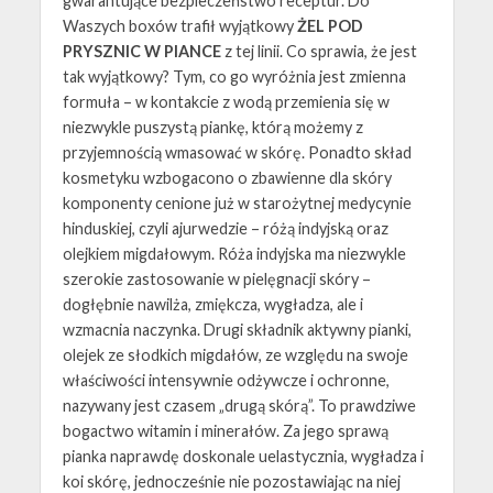
gwarantujące bezpieczeństwo receptur. Do
Waszych boxów trafił wyjątkowy
ŻEL POD
PRYSZNIC W PIANCE
z tej linii. Co sprawia, że jest
tak wyjątkowy? Tym, co go wyróżnia jest zmienna
formuła – w kontakcie z wodą przemienia się w
niezwykle puszystą piankę, którą możemy z
przyjemnością wmasować w skórę. Ponadto skład
kosmetyku wzbogacono o zbawienne dla skóry
komponenty cenione już w starożytnej medycynie
hinduskiej, czyli ajurwedzie – różą indyjską oraz
olejkiem migdałowym. Róża indyjska ma niezwykle
szerokie zastosowanie w pielęgnacji skóry –
dogłębnie nawilża, zmiękcza, wygładza, ale i
wzmacnia naczynka. Drugi składnik aktywny pianki,
olejek ze słodkich migdałów, ze względu na swoje
właściwości intensywnie odżywcze i ochronne,
nazywany jest czasem „drugą skórą”. To prawdziwe
bogactwo witamin i minerałów. Za jego sprawą
pianka naprawdę doskonale uelastycznia, wygładza i
koi skórę, jednocześnie nie pozostawiając na niej