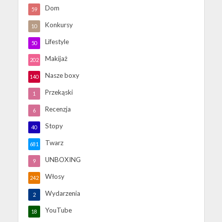
Dom
59
Konkursy
10
Lifestyle
50
Makijaż
202
Nasze boxy
140
Przekąski
1
Recenzja
6
Stopy
40
Twarz
681
UNBOXING
9
Włosy
242
Wydarzenia
2
YouTube
18