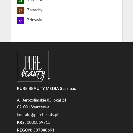
18
Zapachy
77
Zdrowie
65
PURE BEAUTY MEDIA Sp. z o.o.
Al. Jerozolimskie 85 lokal 21
02-001 Warszawa
kontakt@purebeauty.pl
KRS:
0000859715
REGON:
387048691