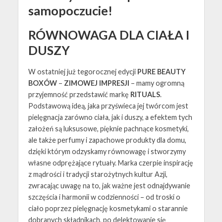
samopoczucie!
RÓWNOWAGA DLA CIAŁA I
DUSZY
W ostatniej już tegorocznej edycji
PURE BEAUTY
BOXÓW
–
ZIMOWEJ IMPRESJI
– mamy ogromną
przyjemność przedstawić markę
RITUALS
.
Podstawową ideą, jaka przyświeca jej twórcom jest
pielęgnacja zarówno ciała, jak i duszy, a efektem tych
założeń są luksusowe, pięknie pachnące kosmetyki,
ale także perfumy i zapachowe produkty dla domu,
dzięki którym odzyskamy równowagę i stworzymy
własne odprężające rytuały. Marka czerpie inspirację
z mądrości i tradycji starożytnych kultur Azji,
zwracając uwagę na to, jak ważne jest odnajdywanie
szczęścia i harmonii w codzienności – od troski o
ciało poprzez pielęgnację kosmetykami o starannie
dobranych składnikach, po delektowanie się