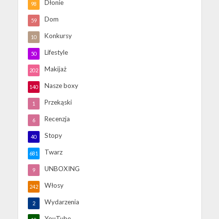
Dłonie
98
Dom
59
Konkursy
10
Lifestyle
50
Makijaż
202
Nasze boxy
140
Przekąski
1
Recenzja
6
Stopy
40
Twarz
681
UNBOXING
9
Włosy
242
Wydarzenia
2
YouTube