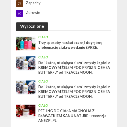
Zapachy
77
Zdrowie
65
Wyróżnione
CIAŁO
Trzy sposoby na skuteczną i dogłębną
pielęgnację ciała w wydaniu EVRĒE.
CIAŁO
Delikatna, otulająca ciało i zmysły kąpiel z
KREMOWYM ŻELEM POD PRYSZNIC SHEA
BUTTERFLY od TREACLEMOON.
CIAŁO
Delikatna, otulająca ciało i zmysły kąpiel z
KREMOWYM ŻELEM POD PRYSZNIC SHEA
BUTTERFLY od TREACLEMOON.
CIAŁO
PEELING DO CIAŁA MAGNOLIA Z
BŁAWATKIEM KANU NATURE – recenzja
ANSZPI.PL