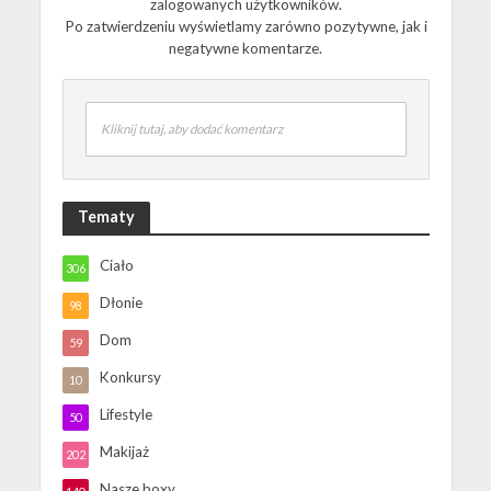
zalogowanych użytkowników.
Po zatwierdzeniu wyświetlamy zarówno pozytywne, jak i
negatywne komentarze.
Kliknij tutaj, aby dodać komentarz
Tematy
Ciało
306
Dłonie
98
Dom
59
Konkursy
10
Lifestyle
50
Makijaż
202
Nasze boxy