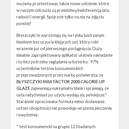
możemy przetestować także nowe odcienie, które
w naszym odczuciu są prawdziwą kwintesencją lata,
radości i energii. Spójrzcie tylko na nie na zdjęciu
poniżej!
Błyszczyki te wyróżniają się na rynku lustrzanym
blaskiem bez uczucia klejących ust, który robi
wrażenie już od pierwszego pociągnięcia. Duży,
idealnie zaprojektowany aplikator ułatwia nakładanie
i to bez potrzeby zaglądania w lusterko. 97%
uczestników testów konsumenckich
przeprowadzonych przez markę potwierdza, że
BŁYSZCZYKI MAX FACTOR 2000 CALORIE LIP
GLAZE
zapewniają maksymalny blask i sprawiają, że
usta natychmiast po użyciu wydają się pełniejsze.*
Starannie opracowana formuła mimo dodawania
ustom obojętności nie powoduje wrażenia pieczenia
i swędzenia.
* test konsumencki na grupie 113 badanych