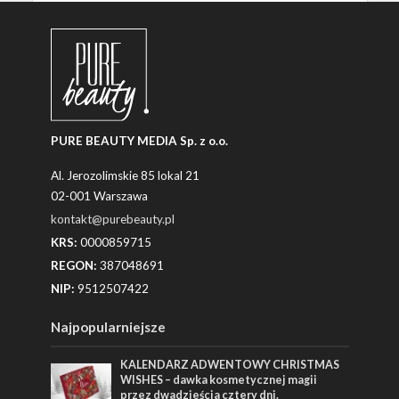
PURE BEAUTY MEDIA Sp. z o.o.
Al. Jerozolimskie 85 lokal 21
02-001 Warszawa
kontakt@purebeauty.pl
KRS:
0000859715
REGON:
387048691
NIP:
9512507422
Najpopularniejsze
KALENDARZ ADWENTOWY CHRISTMAS
WISHES – dawka kosmetycznej magii
przez dwadzieścia cztery dni.