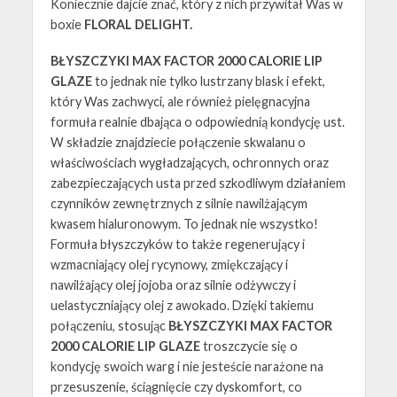
Koniecznie dajcie znać, który z nich przywitał Was w
boxie
FLORAL DELIGHT.
BŁYSZCZYKI MAX FACTOR 2000 CALORIE LIP
GLAZE
to jednak nie tylko lustrzany blask i efekt,
który Was zachwyci, ale również pielęgnacyjna
formuła realnie dbająca o odpowiednią kondycję ust.
W składzie znajdziecie połączenie skwalanu o
właściwościach wygładzających, ochronnych oraz
zabezpieczających usta przed szkodliwym działaniem
czynników zewnętrznych z silnie nawilżającym
kwasem hialuronowym. To jednak nie wszystko!
Formuła błyszczyków to także regenerujący i
wzmacniający olej rycynowy, zmiękczający i
nawilżający olej jojoba oraz silnie odżywczy i
uelastyczniający olej z awokado. Dzięki takiemu
połączeniu, stosując
BŁYSZCZYKI MAX FACTOR
2000 CALORIE LIP GLAZE
troszczycie się o
kondycję swoich warg i nie jesteście narażone na
przesuszenie, ściągnięcie czy dyskomfort, co