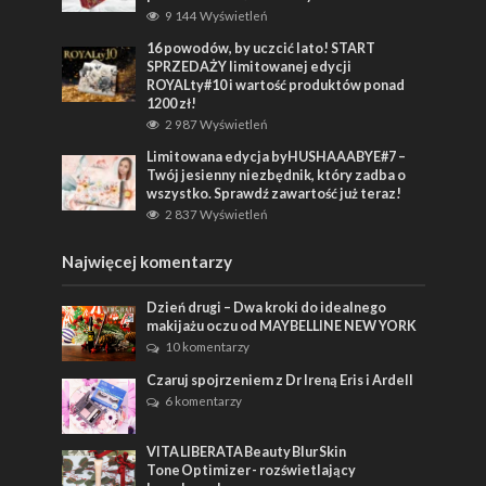
9 144 Wyświetleń
16 powodów, by uczcić lato! START
SPRZEDAŻY limitowanej edycji
ROYALty#10 i wartość produktów ponad
1200 zł!
2 987 Wyświetleń
Limitowana edycja byHUSHAAABYE#7 –
Twój jesienny niezbędnik, który zadba o
wszystko. Sprawdź zawartość już teraz!
2 837 Wyświetleń
Najwięcej komentarzy
Dzień drugi – Dwa kroki do idealnego
makijażu oczu od MAYBELLINE NEW YORK
10 komentarzy
Czaruj spojrzeniem z Dr Ireną Eris i Ardell
6 komentarzy
VITA LIBERATA Beauty Blur Skin
Tone Optimizer - rozświetlający