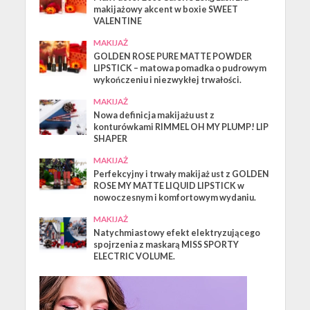
makijażowy akcent w boxie SWEET
VALENTINE
MAKIJAŻ
GOLDEN ROSE PURE MATTE POWDER
LIPSTICK – matowa pomadka o pudrowym
wykończeniu i niezwykłej trwałości.
MAKIJAŻ
Nowa definicja makijażu ust z
konturówkami RIMMEL OH MY PLUMP! LIP
SHAPER
MAKIJAŻ
Perfekcyjny i trwały makijaż ust z GOLDEN
ROSE MY MATTE LIQUID LIPSTICK w
nowoczesnym i komfortowym wydaniu.
MAKIJAŻ
Natychmiastowy efekt elektryzującego
spojrzenia z maskarą MISS SPORTY
ELECTRIC VOLUME.