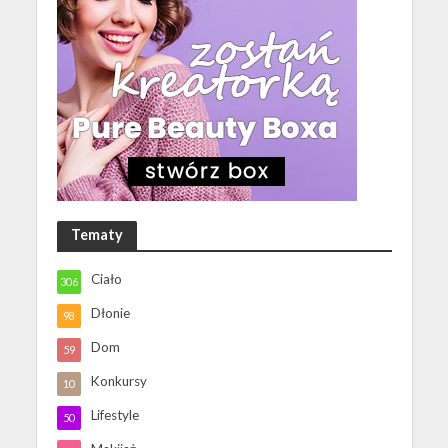
Tematy
Ciało
306
Dłonie
98
Dom
59
Konkursy
10
Lifestyle
50