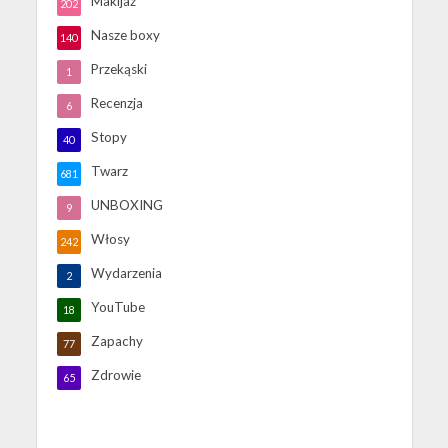
Makijaż
202
Nasze boxy
140
Przekąski
1
Recenzja
6
Stopy
40
Twarz
681
UNBOXING
9
Włosy
242
Wydarzenia
2
YouTube
18
Zapachy
77
Zdrowie
65