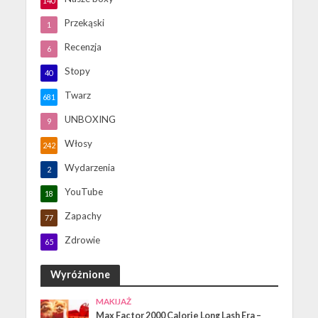
140
Przekąski
1
Recenzja
6
Stopy
40
Twarz
681
UNBOXING
9
Włosy
242
Wydarzenia
2
YouTube
18
Zapachy
77
Zdrowie
65
Wyróżnione
MAKIJAŻ
Max Factor 2000 Calorie Long Lash Era –