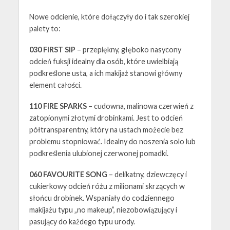
Nowe odcienie, które dołączyły do i tak szerokiej
palety to:
030 FIRST SIP
– przepiękny, głęboko nasycony
odcień fuksji idealny dla osób, które uwielbiają
podkreślone usta, a ich makijaż stanowi główny
element całości.
110 FIRE SPARKS
– cudowna, malinowa czerwień z
zatopionymi złotymi drobinkami. Jest to odcień
półtransparentny, który na ustach możecie bez
problemu stopniować. Idealny do noszenia solo lub
podkreślenia ulubionej czerwonej pomadki.
060 FAVOURITE SONG
– delikatny, dziewczęcy i
cukierkowy odcień różu z milionami skrzących w
słońcu drobinek. Wspaniały do codziennego
makijażu typu „no makeup”, niezobowiązujący i
pasujący do każdego typu urody.