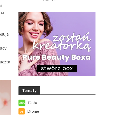
i
ana
osuje
jący
 uczta
Tematy
Ciało
306
Dłonie
98