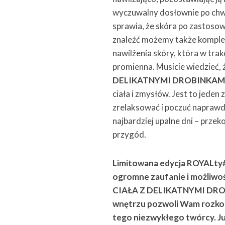
wyczuwalny dosłownie po chwi
sprawia, że skóra po zastosow
znaleźć możemy także komple
nawilżenia skóry, która w trak
promienna. Musicie wiedzieć, 
DELIKATNYMI DROBINKAM
ciała i zmysłów. Jest to jeden
zrelaksować i poczuć napraw
najbardziej upalne dni – prze
przygód.
Limitowana edycja ROYALty#
ogromne zaufanie i możl
CIAŁA Z DELIKATNYMI DROBI
wnętrzu pozwoli Wam rozkosz
tego niezwykłego twórcy. J