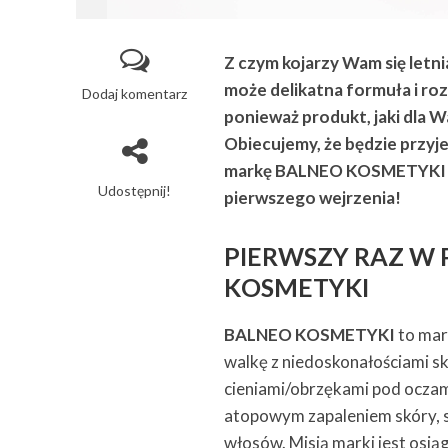
Z czym kojarzy Wam się letni
może delikatna formuła i rozś
Dodaj komentarz
ponieważ produkt, jaki dla W
Obiecujemy, że będzie przyje
markę BALNEO KOSMETYKI i c
Udostępnij!
pierwszego wejrzenia!
PIERWSZY RAZ W 
KOSMETYKI
BALNEO KOSMETYKI
to mar
walkę z niedoskonałościami sk
cieniami/obrzękami pod oczami
atopowym zapaleniem skóry, s
włosów. Misją marki jest osią