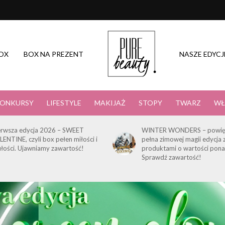
OX
BOX NA PREZENT
NASZE EDYCJ
ONKURSY
LIFESTYLE
MAKIJAŻ
STOPY
TWARZ
WŁ
erwsza edycja 2026 – SWEET
WINTER WONDERS – powię
LENTINE, czyli box pełen miłości i
pełna zimowej magii edycja 
ułości. Ujawniamy zawartość!
produktami o wartości pona
Sprawdź zawartość!