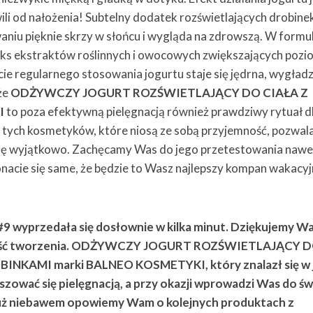
li od nałożenia! Subtelny dodatek rozświetlających drobine
aniu pięknie skrzy w słońcu i wygląda na zdrowszą. W formu
ks ekstraktów roślinnych i owocowych zwiększających pozi
cie regularnego stosowania jogurtu staje się jędrna, wygładz
że
ODŻYWCZY JOGURT ROZŚWIETLAJĄCY DO CIAŁA Z
I
to poza efektywną pielęgnacją również prawdziwy rytuał d
 z tych kosmetyków, które niosą ze sobą przyjemność, pozwala
dę wyjątkowo. Zachęcamy Was do jego przetestowania nawe
konacie się same, że będzie to Wasz najlepszy kompan wakacy
9 wyprzedała się dosłownie w kilka minut. Dziękujemy W
iwość tworzenia. ODŻYWCZY JOGURT ROZŚWIETLAJĄCY 
NKAMI marki BALNEO KOSMETYKI, który znalazł się w 
ować się pielęgnacją, a przy okazji wprowadzi Was do św
uż niebawem opowiemy Wam o kolejnych produktach z