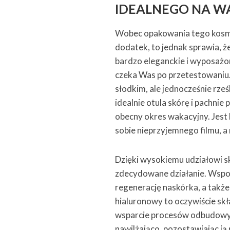
IDEALNEGO NA W
Wobec opakowania tego kosmet
dodatek, to jednak sprawia, ż
bardzo eleganckie i wyposażo
czeka Was po przetestowaniu. 
słodkim, ale jednocześnie rze
idealnie otula skórę i pachni
obecny okres wakacyjny. Jest l
sobie nieprzyjemnego filmu, a
Dzięki wysokiemu udziałowi s
zdecydowane działanie. Wspo
regenerację naskórka, a takż
hialuronowy to oczywiście skł
wsparcie procesów odbudowy n
nawilżająco, pozostawiając ją 