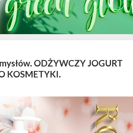
 i zmysłów. ODŻYWCZY JOGURT
O KOSMETYKI.