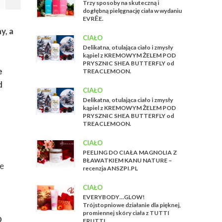
Trzy sposoby na skuteczną i
dogłębną pielęgnację ciała w wydaniu
EVRĒE.
y, a
CIAŁO
Delikatna, otulająca ciało i zmysły
kąpiel z KREMOWYM ŻELEM POD
PRYSZNIC SHEA BUTTERFLY od
e
TREACLEMOON.
d
CIAŁO
Delikatna, otulająca ciało i zmysły
kąpiel z KREMOWYM ŻELEM POD
PRYSZNIC SHEA BUTTERFLY od
TREACLEMOON.
CIAŁO
PEELING DO CIAŁA MAGNOLIA Z
BŁAWATKIEM KANU NATURE –
ce
recenzja ANSZPI.PL
CIAŁO
EVERYBODY…GLOW!
Trójstopniowe działanie dla pięknej,
promiennej skóry ciała z TUTTI
O
FRUTTI.