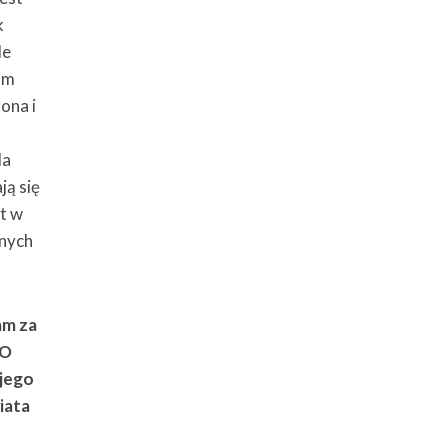
k
le
om
ona i
la
ją się
t w
jnych
am za
DO
jego
iata