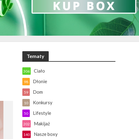
Tematy
Ciało
306
Dłonie
98
Dom
59
Konkursy
10
Lifestyle
50
Makijaż
202
Nasze boxy
140