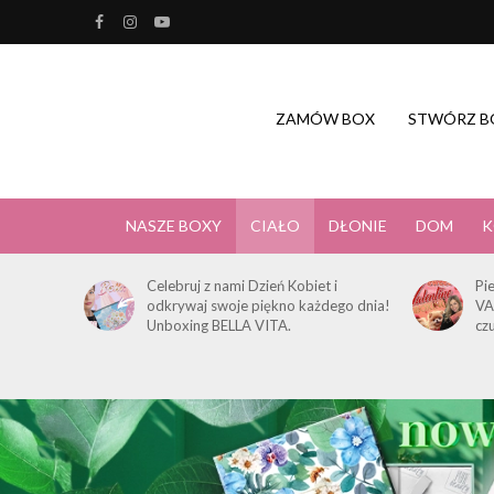
ZAMÓW BOX
STWÓRZ B
NASZE BOXY
CIAŁO
DŁONIE
DOM
K
Celebruj z nami Dzień Kobiet i
Pi
odkrywaj swoje piękno każdego dnia!
VA
Unboxing BELLA VITA.
cz