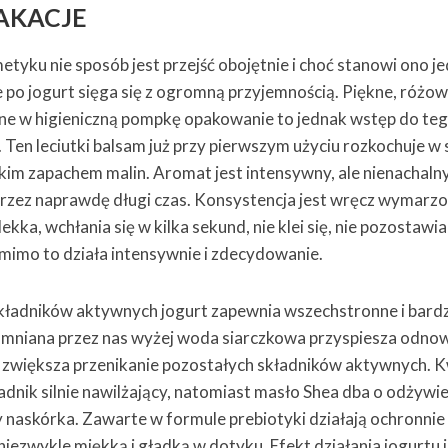
AKACJE
yku nie sposób jest przejść obojętnie i choć stanowi ono je
e po jogurt sięga się z ogromną przyjemnością. Piękne, różow
ne w higieniczną pompkę opakowanie to jednak wstęp do teg
Ten leciutki balsam już przy pierwszym użyciu rozkochuje w 
śkim zapachem malin. Aromat jest intensywny, ale nienachalny
e przez naprawdę długi czas. Konsystencja jest wręcz wymarz
ekka, wchłania się w kilka sekund, nie klei się, nie pozostawia
 mimo to działa intensywnie i zdecydowanie.
kładników aktywnych jogurt zapewnia wszechstronne i bard
mniana przez nas wyżej woda siarczkowa przyspiesza odnow
e zwiększa przenikanie pozostałych składników aktywnych. 
adnik silnie nawilżający, natomiast masło Shea dba o odżywie
askórka. Zawarte w formule prebiotyki działają ochronnie 
niezwykle miękką i gładką w dotyku. Efekt działania jogurtu 