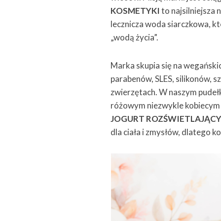
KOSMETYKI
to najsilniejsza
lecznicza woda siarczkowa, kt
„wodą życia”.
Marka skupia się na wegańskic
parabenów, SLES, silikonów, s
zwierzętach. W naszym pude
różowym niezwykle kobiecym
JOGURT ROZŚWIETLAJĄCY 
dla ciała i zmysłów, dlatego k