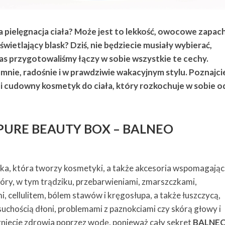
a pielęgnacja ciała? Może jest to lekkość, owocowe zapach
wietlający blask? Dziś, nie będziecie musiały wybierać,
as przygotowaliśmy łączy w sobie wszystkie te cechy.
mnie, radośnie i w prawdziwie wakacyjnym stylu. Poznajci
udowny kosmetyk do ciała, który rozkochuje w sobie o
PURE BEAUTY BOX – BALNEO
ka, która tworzy kosmetyki, a także akcesoria wspomagają
óry, w tym trądziku, przebarwieniami, zmarszczkami,
, cellulitem, bólem stawów i kręgosłupa, a także łuszczycą,
uchością dłoni, problemami z paznokciami czy skórą głowy i
gniecie zdrowia poprzez wodę, ponieważ cały sekret
BALNE