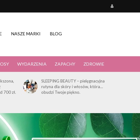
E
NASZE MARKI
BLOG
OSY
WYDARZENIA
ZAPACHY
ZDROWIE
kszona,
SLEEPING BEAUTY – pielęgnacyjna
z
rutyna dla skóry i włosów, która…
d 700 zł.
obudzi Twoje piękno.