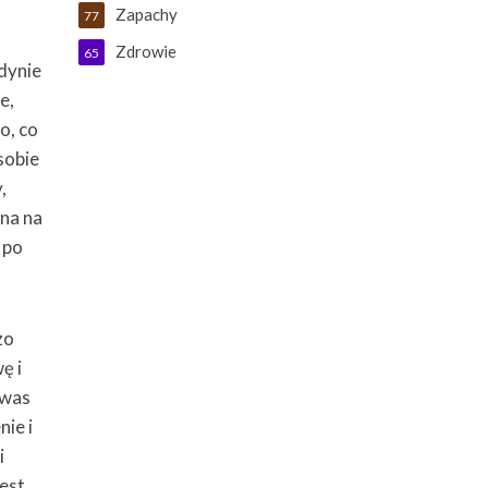
Zapachy
77
Zdrowie
65
dynie
e,
o, co
sobie
,
ona na
 po
zo
ę i
Kwas
nie i
i
jest