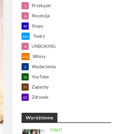
Przekąski
1
Recenzja
6
Stopy
40
Twarz
681
UNBOXING
9
Włosy
242
Wydarzenia
2
YouTube
18
Zapachy
77
Zdrowie
65
Wyróżnione
CIAŁO