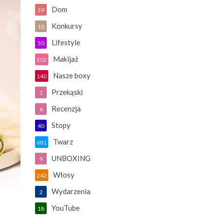
Dom
59
Konkursy
10
Lifestyle
50
Makijaż
202
Nasze boxy
140
Przekąski
1
Recenzja
6
Stopy
40
Twarz
681
UNBOXING
9
Włosy
242
Wydarzenia
2
YouTube
18