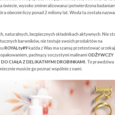
 na świecie, wysoko zmineralizowana i potwierdzona badaniam
óra obecnie liczy ponad 2 miliony lat. Woda ta została nazw
h, naturalnych, bezpiecznych składnikach aktywnych. Nie st
ztucznych barwników, nie testuje swoich produktów na
łku
ROYALty#9
każda z Was ma szansę przetestować urzeka
 opakowaniem, pachnący soczystymi malinami
ODŻYWCZY
DO CIAŁA Z DELIKATNYMI DROBINKAMI
. To prawdziwa
oniecznie musicie go poznać wspólnie z nami.