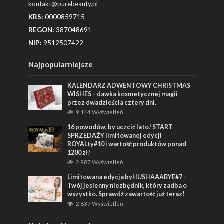
kontakt@purebeauty.pl
KRS:
0000859715
REGON:
387048691
NIP:
9512507422
Najpopularniejsze
KALENDARZ ADWENTOWY CHRISTMAS
WISHES – dawka kosmetycznej magii
przez dwadzieścia cztery dni.
9 144 Wyświetleń
16 powodów, by uczcić lato! START
SPRZEDAŻY limitowanej edycji
ROYALty#10 i wartość produktów ponad
1200 zł!
2 987 Wyświetleń
Limitowana edycja byHUSHAAABYE#7 –
Twój jesienny niezbędnik, który zadba o
wszystko. Sprawdź zawartość już teraz!
2 837 Wyświetleń