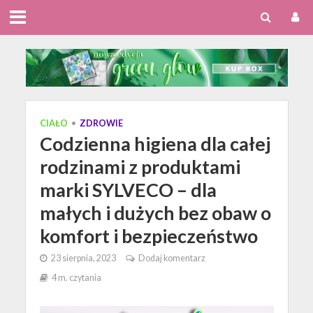
CIAŁO
•
ZDROWIE
Codzienna higiena dla całej
rodzinami z produktami
marki SYLVECO – dla
małych i dużych bez obaw o
komfort i bezpieczeństwo
23 sierpnia, 2023
Dodaj komentarz
4 m. czytania