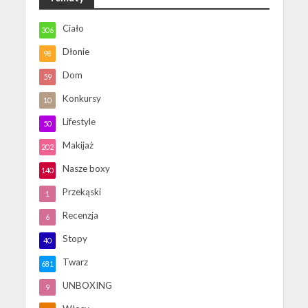
Ciało
306
Dłonie
98
Dom
59
Konkursy
10
Lifestyle
50
Makijaż
202
Nasze boxy
140
Przekąski
1
Recenzja
6
Stopy
40
Twarz
681
UNBOXING
9