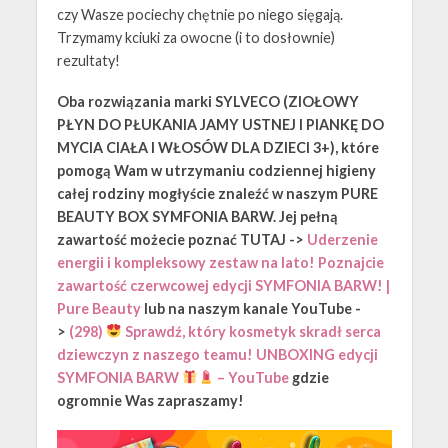
czy Wasze pociechy chętnie po niego sięgają.
Trzymamy kciuki za owocne (i to dosłownie)
rezultaty!
Oba rozwiązania marki SYLVECO (ZIOŁOWY
PŁYN DO PŁUKANIA JAMY USTNEJ I PIANKĘ DO
MYCIA CIAŁA I WŁOSÓW DLA DZIECI 3+), które
pomogą Wam w utrzymaniu codziennej higieny
całej rodziny mogłyście znaleźć w naszym PURE
BEAUTY BOX SYMFONIA BARW. Jej pełną
zawartość możecie poznać TUTAJ ->
Uderzenie
energii i kompleksowy zestaw na lato! Poznajcie
zawartość czerwcowej edycji SYMFONIA BARW! |
Pure Beauty
lub na naszym kanale YouTube -
>
(298)
Sprawdź, który kosmetyk skradł serca
dziewczyn z naszego teamu! UNBOXING edycji
SYMFONIA BARW
– YouTube
gdzie
ogromnie Was zapraszamy!