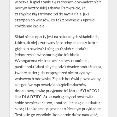
w oczka. Kąpiel stanie się radosnym doświadczeniem
pełnym beztroskiej zabawy. Pamiętajcie, że
zastąpicie nią zarówno żel do mycia ciała, jak i
szampon do włosów, co też z pewnością uprości
codzienne kąpiele.
Skład pianki oparty jest na naturalnych składnikach,
takich jak olej z żurawiny i proteiny pszenicy, które
głęboko nawilżają i pielęgnują skórę, dodając
jednocześnie włosom miękkości i blasku.
Wzbogacona ekstraktami z aloesu, rumianku,
panthenolu i alantoiny łagodzi również podrażnienia,
tworzy barierę chroniącą przed niekorzystnym
wpływem środowiska. Zapach borówki, pozbawiony
alergenów, wprowadzi do kąpieli maluchów
dodatkową dawkę przyjemności. Marka
SYLVECO
i
linia
DLA DZIECI 3+
za nadrzędny cel postawiła
sobie bezpieczeństwo, komfort i troskę o delikatną
skórę i ten kosmetyk jest na to idealnym przykładem.
Testujcie go wspólnie i koniecznie dajcie nam znać,