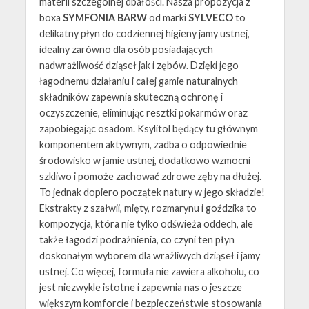
materii szczególnej dbałości. Nasza propozycja z
boxa
SYMFONIA BARW
od marki
SYLVECO
to
delikatny płyn do codziennej higieny jamy ustnej,
idealny zarówno dla osób posiadających
nadwrażliwość dziąseł jak i zębów. Dzięki jego
łagodnemu działaniu i całej gamie naturalnych
składników zapewnia skuteczną ochronę i
oczyszczenie, eliminując resztki pokarmów oraz
zapobiegając osadom. Ksylitol będący tu głównym
komponentem aktywnym, zadba o odpowiednie
środowisko w jamie ustnej, dodatkowo wzmocni
szkliwo i pomoże zachować zdrowe zęby na dłużej.
To jednak dopiero początek natury w jego składzie!
Ekstrakty z szałwii, mięty, rozmarynu i goździka to
kompozycja, która nie tylko odświeża oddech, ale
także łagodzi podrażnienia, co czyni ten płyn
doskonałym wyborem dla wrażliwych dziąseł i jamy
ustnej. Co więcej, formuła nie zawiera alkoholu, co
jest niezwykle istotne i zapewnia nas o jeszcze
większym komforcie i bezpieczeństwie stosowania