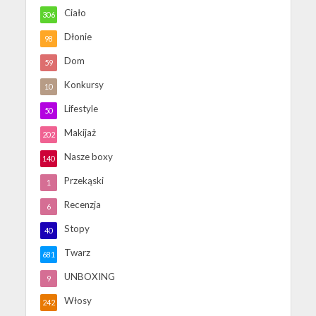
Ciało
306
Dłonie
98
Dom
59
Konkursy
10
Lifestyle
50
Makijaż
202
Nasze boxy
140
Przekąski
1
Recenzja
6
Stopy
40
Twarz
681
UNBOXING
9
Włosy
242