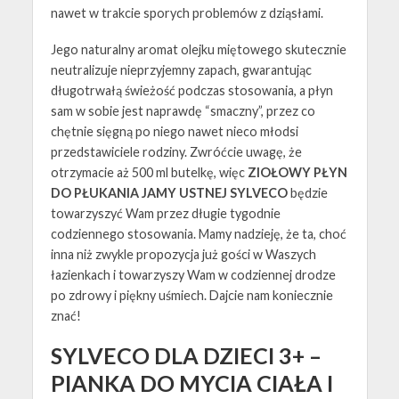
nawet w trakcie sporych problemów z dziąsłami.
Jego naturalny aromat olejku miętowego skutecznie
neutralizuje nieprzyjemny zapach, gwarantując
długotrwałą świeżość podczas stosowania, a płyn
sam w sobie jest naprawdę “smaczny”, przez co
chętnie sięgną po niego nawet nieco młodsi
przedstawiciele rodziny. Zwróćcie uwagę, że
otrzymacie aż 500 ml butelkę, więc
ZIOŁOWY PŁYN
DO PŁUKANIA JAMY USTNEJ SYLVECO
będzie
towarzyszyć Wam przez długie tygodnie
codziennego stosowania. Mamy nadzieję, że ta, choć
inna niż zwykle propozycja już gości w Waszych
łazienkach i towarzyszy Wam w codziennej drodze
po zdrowy i piękny uśmiech. Dajcie nam koniecznie
znać!
SYLVECO DLA DZIECI 3+ –
PIANKA DO MYCIA CIAŁA I