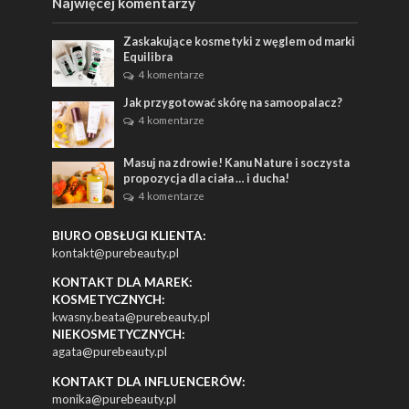
Najwięcej komentarzy
Zaskakujące kosmetyki z węglem od marki
Equilibra
4 komentarze
Jak przygotować skórę na samoopalacz?
4 komentarze
Masuj na zdrowie! Kanu Nature i soczysta
propozycja dla ciała … i ducha!
4 komentarze
BIURO OBSŁUGI KLIENTA:
kontakt@purebeauty.pl
KONTAKT DLA MAREK:
KOSMETYCZNYCH:
kwasny.beata@purebeauty.pl
NIEKOSMETYCZNYCH:
agata@purebeauty.pl
KONTAKT DLA INFLUENCERÓW:
monika@purebeauty.pl