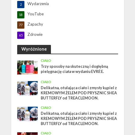
Wydarzenia
2
YouTube
18
Zapachy
77
Zdrowie
65
Wyróżnione
CIAŁO
Trzy sposoby na skuteczną i dogłębną
pielęgnację ciała w wydaniu EVRĒE.
CIAŁO
Delikatna, otulająca ciało i zmysły kąpiel z
KREMOWYM ŻELEM POD PRYSZNIC SHEA
BUTTERFLY od TREACLEMOON.
CIAŁO
Delikatna, otulająca ciało i zmysły kąpiel z
KREMOWYM ŻELEM POD PRYSZNIC SHEA
BUTTERFLY od TREACLEMOON.
CIAŁO