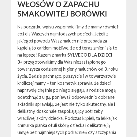
WŁOSÓW O ZAPACHU
SMAKOWITEJ BORÓWKI
Na początku wpisu wspomnieliśmy, że mamy również
coś dla Waszych najmłodszych pociech. Jeżeli z
jakiegoś powodu Wasz maluch nie przepada za
kąpielą to całkiem możliwe, że od teraz zmieni się to
na lepsze! Razem z marką
SYLVECO DLA DZIECI
3+
przygotowaliśmy dla Was niezastąpionego
towarzysza codziennej higieny maluchów od 3. roku
życia. Będzie pachnąco, puszyście i w towarzystwie
króliczej mamy – ten kosmetyk sprawia, że dzieci
naprawdę chętnie po niego sięgają, a rodzice mogą
odetchnąć z ulgą, ponieważ odpowiednio dobrane
składniki sprawiają, że jest nie tylko skuteczny, ale i
delikatny, doskonale zaspokajający potrzeby
wrażliwej skóry dziecka. Podczas kąpieli, ta lekka jak
chmurka pianka otuli skórę dziecka i delikatnie ją
umyje bez najmniejszych podrażnień czy szczypania