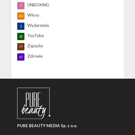
UNBOXING
9
Włosy
242
Wydarzenia
2
YouTube
18
Zapachy
77
Zdrowie
65
PURE BEAUTY MEDIA Sp. z o.o.