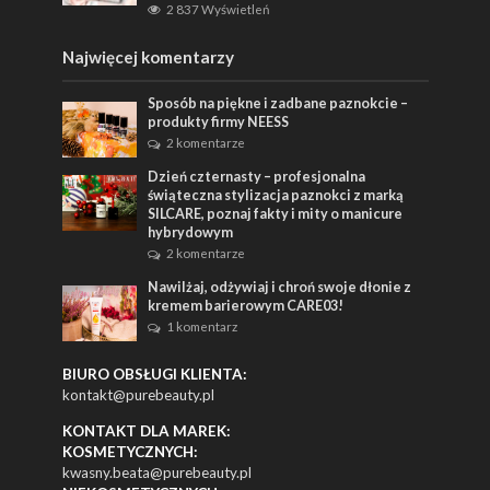
2 837 Wyświetleń
Najwięcej komentarzy
Sposób na piękne i zadbane paznokcie –
produkty firmy NEESS
2 komentarze
Dzień czternasty – profesjonalna
świąteczna stylizacja paznokci z marką
SILCARE, poznaj fakty i mity o manicure
hybrydowym
2 komentarze
Nawilżaj, odżywiaj i chroń swoje dłonie z
kremem barierowym CARE03!
1 komentarz
BIURO OBSŁUGI KLIENTA:
kontakt@purebeauty.pl
KONTAKT DLA MAREK:
KOSMETYCZNYCH:
kwasny.beata@purebeauty.pl