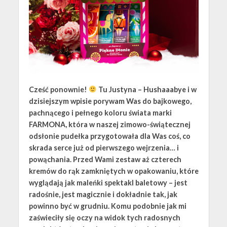
Cześć ponownie!
Tu Justyna – Hushaaabye i w
dzisiejszym wpisie porywam Was do bajkowego,
pachnącego i pełnego koloru świata marki
FARMONA, która w naszej zimowo-świątecznej
odsłonie pudełka przygotowała dla Was coś, co
skrada serce już od pierwszego wejrzenia… i
powąchania. Przed Wami zestaw aż czterech
kremów do rąk zamkniętych w opakowaniu, które
wyglądają jak maleńki spektakl baletowy – jest
radośnie, jest magicznie i dokładnie tak, jak
powinno być w grudniu. Komu podobnie jak mi
zaświeciły się oczy na widok tych radosnych