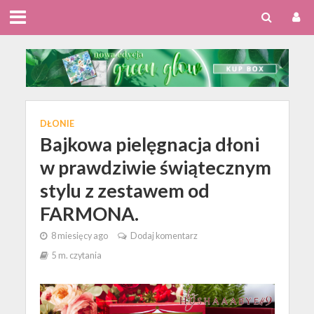
DŁONIE
Bajkowa pielęgnacja dłoni
w prawdziwie świątecznym
stylu z zestawem od
FARMONA.
8 miesięcy ago
Dodaj komentarz
5 m. czytania