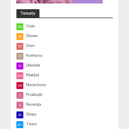
Tematy
Ciało
306
Dłonie
98
Dom
59
Konkursy
10
Lifestyle
50
Makijaż
202
Nasze boxy
140
Przekąski
1
Recenzja
6
Stopy
40
Twarz
681