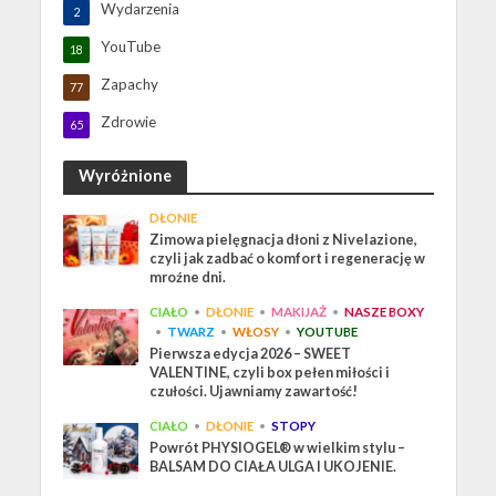
Wydarzenia
2
YouTube
18
Zapachy
77
Zdrowie
65
Wyróżnione
DŁONIE
Zimowa pielęgnacja dłoni z Nivelazione,
czyli jak zadbać o komfort i regenerację w
mroźne dni.
CIAŁO
•
DŁONIE
•
MAKIJAŻ
•
NASZE BOXY
•
TWARZ
•
WŁOSY
•
YOUTUBE
Pierwsza edycja 2026 – SWEET
VALENTINE, czyli box pełen miłości i
czułości. Ujawniamy zawartość!
CIAŁO
•
DŁONIE
•
STOPY
Powrót PHYSIOGEL® w wielkim stylu –
BALSAM DO CIAŁA ULGA I UKOJENIE.