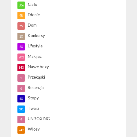
Ciało
306
Dłonie
98
Dom
59
Konkursy
10
Lifestyle
50
Makijaż
202
Nasze boxy
140
Przekąski
1
Recenzja
6
Stopy
40
Twarz
681
UNBOXING
9
Włosy
242