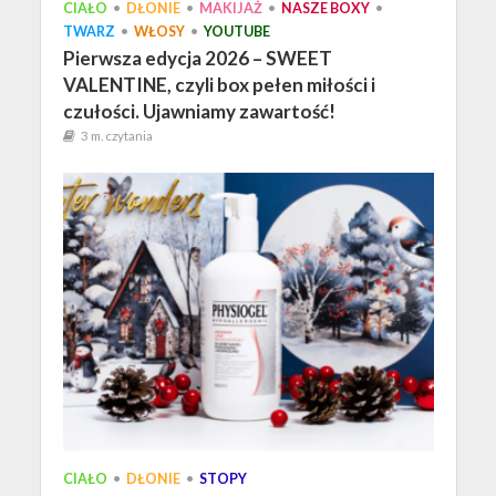
CIAŁO
•
DŁONIE
•
MAKIJAŻ
•
NASZE BOXY
•
TWARZ
•
WŁOSY
•
YOUTUBE
Pierwsza edycja 2026 – SWEET
VALENTINE, czyli box pełen miłości i
czułości. Ujawniamy zawartość!
3 m. czytania
CIAŁO
•
DŁONIE
•
STOPY