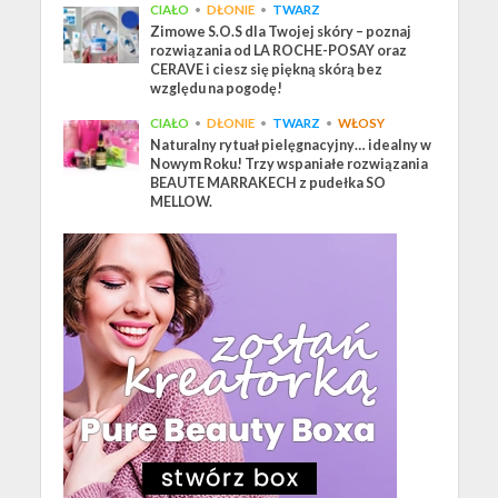
CIAŁO
•
DŁONIE
•
TWARZ
Zimowe S.O.S dla Twojej skóry – poznaj
rozwiązania od LA ROCHE-POSAY oraz
CERAVE i ciesz się piękną skórą bez
względu na pogodę!
CIAŁO
•
DŁONIE
•
TWARZ
•
WŁOSY
Naturalny rytuał pielęgnacyjny… idealny w
Nowym Roku! Trzy wspaniałe rozwiązania
BEAUTE MARRAKECH z pudełka SO
MELLOW.