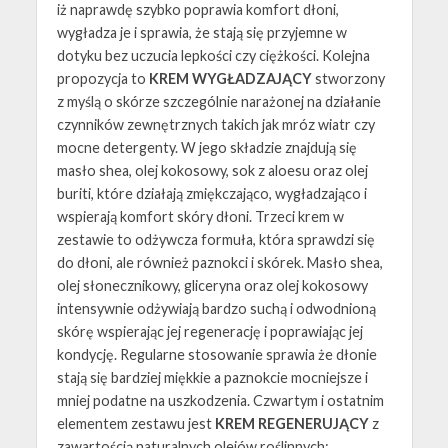
iż naprawdę szybko poprawia komfort dłoni,
wygładza je i sprawia, że stają się przyjemne w
dotyku bez uczucia lepkości czy ciężkości. Kolejna
propozycja to
KREM WYGŁADZAJĄCY
stworzony
z myślą o skórze szczególnie narażonej na działanie
czynników zewnętrznych takich jak mróz wiatr czy
mocne detergenty. W jego składzie znajdują się
masło shea, olej kokosowy, sok z aloesu oraz olej
buriti, które działają zmiękczająco, wygładzająco i
wspierają komfort skóry dłoni. Trzeci krem w
zestawie to odżywcza formuła, która sprawdzi się
do dłoni, ale również paznokci i skórek. Masło shea,
olej słonecznikowy, gliceryna oraz olej kokosowy
intensywnie odżywiają bardzo suchą i odwodnioną
skórę wspierając jej regenerację i poprawiając jej
kondycję. Regularne stosowanie sprawia że dłonie
stają się bardziej miękkie a paznokcie mocniejsze i
mniej podatne na uszkodzenia. Czwartym i ostatnim
elementem zestawu jest
KREM REGENERUJĄCY
z
zawartością naturalnych olejów roślinnych: