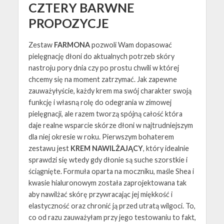
CZTERY BARWNE
PROPOZYCJE
Zestaw
FARMONA
pozwoli Wam dopasować
pielęgnację dłoni do aktualnych potrzeb skóry
nastroju pory dnia czy po prostu chwili w której
chcemy się na moment zatrzymać. Jak zapewne
zauważyłyście, każdy krem ma swój charakter swoją
funkcję i własną rolę do odegrania w zimowej
pielęgnacji, ale razem tworzą spójną całość która
daje realne wsparcie skórze dłoni w najtrudniejszym
dla niej okresie w roku. Pierwszym bohaterem
zestawu jest
KREM NAWILŻAJĄCY
, który idealnie
sprawdzi się wtedy gdy dłonie są suche szorstkie i
ściągnięte. Formuła oparta na moczniku, maśle Shea i
kwasie hialuronowym została zaprojektowana tak
aby nawilżać skórę przywracając jej miękkość i
elastyczność oraz chronić ją przed utratą wilgoci. To,
co od razu zauważyłam przy jego testowaniu to fakt,