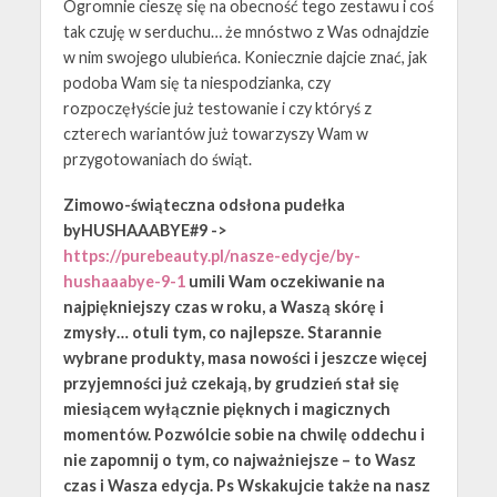
Ogromnie cieszę się na obecność tego zestawu i coś
tak czuję w serduchu… że mnóstwo z Was odnajdzie
w nim swojego ulubieńca. Koniecznie dajcie znać, jak
podoba Wam się ta niespodzianka, czy
rozpoczęłyście już testowanie i czy któryś z
czterech wariantów już towarzyszy Wam w
przygotowaniach do świąt.
Zimowo-świąteczna odsłona pudełka
byHUSHAAABYE#9 ->
https://purebeauty.pl/nasze-edycje/by-
hushaaabye-9-1
umili Wam oczekiwanie na
najpiękniejszy czas w roku, a Waszą skórę i
zmysły… otuli tym, co najlepsze. Starannie
wybrane produkty, masa nowości i jeszcze więcej
przyjemności już czekają, by grudzień stał się
miesiącem wyłącznie pięknych i magicznych
momentów. Pozwólcie sobie na chwilę oddechu i
nie zapomnij o tym, co najważniejsze – to Wasz
czas i Wasza edycja. Ps Wskakujcie także na nasz