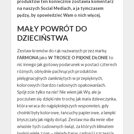
produktów ten koniecznie zostawia komentarz
na naszych Social Mediach, a ja tymczasem
pędzę, by opowiedzieć Wam o nich więcej.
MAŁY POWRÓT DO
DZIECIŃSTWA
Zestaw kremów do rąk nazwanych przez markę
FARMONA
jako
W TROSCE O PIĘKNE DŁONIE
to
nic innego jak gotowy podarunek w postaci czterech
różnych, obłędnie pachnących produktów
pielęgnacyjnych zamkniętych w przepięknych,
kolorowych i bardzo radosnych opakowaniach.
Spójrzcie tylko na nie! Nie wiem jak Wy, ale ja
poczułam się dzięki nim trochę jak mała dziewczynka,
która wraca do najpiękniejszych wspomnień, gdy
choinki były kolorowe, łańcuchy papierowe, a lampki
błyszczały jak nigdy dotąd. Zestaw ma dla mnie vibe
właśnie tych cudownych świąt, za których klimatem
tęskni wiele z nas – plejady barw, radości i szczęścia,