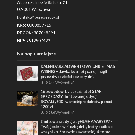
Al. Jerozolimskie 85 lokal 21
02-001 Warszawa
kontakt@purebeauty.pl
KRS:
0000859715
REGON:
387048691
NIP:
9512507422
Najpopularniejsze
KALENDARZ ADWENTOWY CHRISTMAS
WISHES – dawka kosmetycznej magii
przez dwadzieścia cztery dni.
9 144 Wyświetleń
16 powodów, by uczcić lato! START
SPRZEDAŻY limitowanej edycji
ROYALty#10 i wartość produktów ponad
1200 zł!
2 986 Wyświetleń
Limitowana edycja byHUSHAAABYE#7 –
Twój jesienny niezbędnik, który zadba o
wszystko. Sprawdź zawartość już teraz!