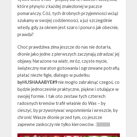
które płynęło z każdej znalezionej w paczce
pomarańczy. Cóż, tych drobnych przyjemności wciąż
szukamy w swojej codzienności, a już szczególnie
wtedy, gdy za oknem jest szaro i ponuro jak obecnie,
prawda?
Choć prawdziwa zima jeszcze do nas nie dotarła,
dłonie jako jedne z pierwszych zaczynają zdradzać jej
objawy. Narażone na wiatr, mróz, częste mycie,
świąteczny maraton gotowania i ogrzewane potrafią
płatać niezłe figle, dlatego w pudełku
byHUSHAAABYE#9
nie mogło zabraknąć czegoś, co
będzie jednocześnie praktyczne, piękne i otulające w
swojej formie. I tak oto zestaw tych czterech
radosnych kremów trafił właśnie do Was – by
cieszyć, by przywoływać wspomnienia i wreszcie, by
chronić Wasze dłonie przed tym, co jeszcze
zapewne zaskoczy nie tylko kierowców. :)))))))))))