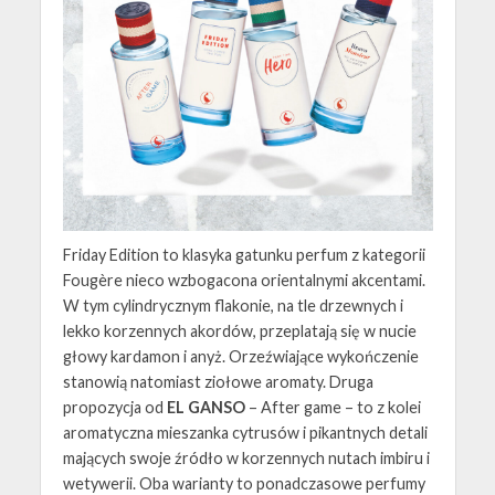
Friday Edition to klasyka gatunku perfum z kategorii
Fougère nieco wzbogacona orientalnymi akcentami.
W tym cylindrycznym flakonie, na tle drzewnych i
lekko korzennych akordów, przeplatają się w nucie
głowy kardamon i anyż. Orzeźwiające wykończenie
stanowią natomiast ziołowe aromaty. Druga
propozycja od
EL GANSO
– After game – to z kolei
aromatyczna mieszanka cytrusów i pikantnych detali
mających swoje źródło w korzennych nutach imbiru i
wetywerii. Oba warianty to ponadczasowe perfumy