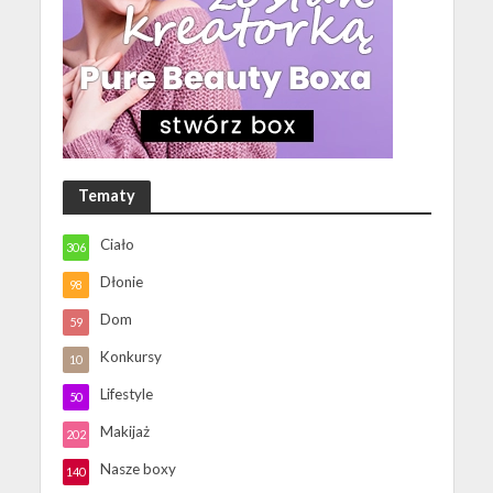
Tematy
Ciało
306
Dłonie
98
Dom
59
Konkursy
10
Lifestyle
50
Makijaż
202
Nasze boxy
140