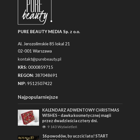
PURE BEAUTY MEDIA Sp. z o.o.
Al. Jerozolimskie 85 lokal 21
02-001 Warszawa
kontakt@purebeauty.pl
KRS:
0000859715
REGON:
387048691
NIP:
9512507422
Najpopularniejsze
KALENDARZ ADWENTOWY CHRISTMAS
WISHES – dawka kosmetycznej magii
przez dwadzieścia cztery dni.
9 143 Wyświetleń
16 powodów, by uczcić lato! START