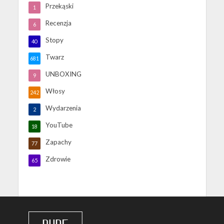
Przekąski
1
Recenzja
6
Stopy
40
Twarz
681
UNBOXING
9
Włosy
242
Wydarzenia
2
YouTube
18
Zapachy
77
Zdrowie
65