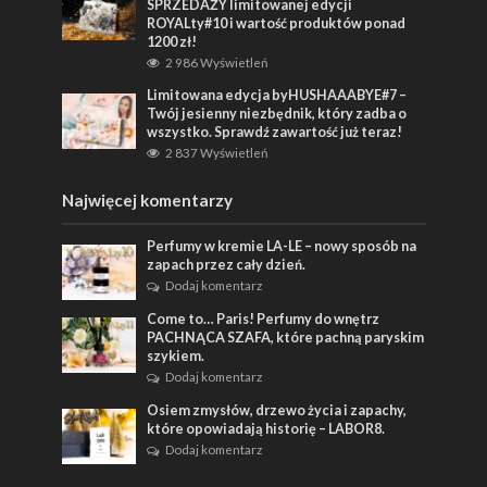
SPRZEDAŻY limitowanej edycji
ROYALty#10 i wartość produktów ponad
1200 zł!
2 986 Wyświetleń
Limitowana edycja byHUSHAAABYE#7 –
Twój jesienny niezbędnik, który zadba o
wszystko. Sprawdź zawartość już teraz!
2 837 Wyświetleń
Najwięcej komentarzy
Perfumy w kremie LA-LE – nowy sposób na
zapach przez cały dzień.
Dodaj komentarz
Come to… Paris! Perfumy do wnętrz
PACHNĄCA SZAFA, które pachną paryskim
szykiem.
Dodaj komentarz
Osiem zmysłów, drzewo życia i zapachy,
które opowiadają historię – LABOR8.
Dodaj komentarz