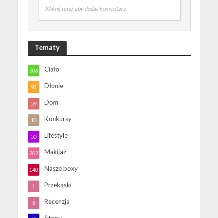
Kliknij tutaj, aby dodać komentarz
Tematy
Ciało
306
Dłonie
98
Dom
59
Konkursy
10
Lifestyle
50
Makijaż
202
Nasze boxy
140
Przekąski
1
Recenzja
6
Stopy