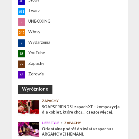
40
Twarz
681
UNBOXING
9
Włosy
242
Wydarzenia
2
YouTube
18
Zapachy
77
Zdrowie
65
Wyróżnione
ZAPACHY
SOAP&FRIENDS i zapach XE – kompozycja
dla kobiet, które chcą… czegoś więcej.
LIFESTYLE
•
ZAPACHY
Orientalna podróż do świata zapachu z
ARGANOVE I HEMANI.