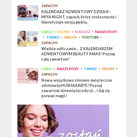
ZAPACHY
KALENDARZ ADWENTOWY DZIEŃ 8 –
MIYA NIGHT, zapach, który otula zmysły i
hipnotyzuje swoją głębią.
CIAŁO
•
DŁONIE
•
MAKIJAŻ
•
NASZE BOXY
•
TWARZ
•
WŁOSY
•
YOUTUBE
•
ZAPACHY
Wielkie odliczanie… Z KALENDARZEM
ADWENTOWYM BEAUTY XMAS! Poznaj
całą zawartość!
CIAŁO
•
NASZE BOXY
•
TWARZ
•
WŁOSY
•
ZAPACHY
Nowa, wyjątkowo zimowo-świąteczna
odsłona byHUSHAAABYE! Poznaj
zawartość dziewiątej edycji… i daj się
porwać magii!