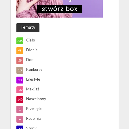
Tematy
Ciało
306
Dłonie
98
Dom
59
Konkursy
10
Lifestyle
50
Makijaż
202
Nasze boxy
140
Przekąski
1
Recenzja
6
Stopy
40