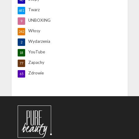
Twarz
681
UNBOXING
9
Włosy
242
Wydarzenia
2
YouTube
18
Zapachy
77
Zdrowie
65