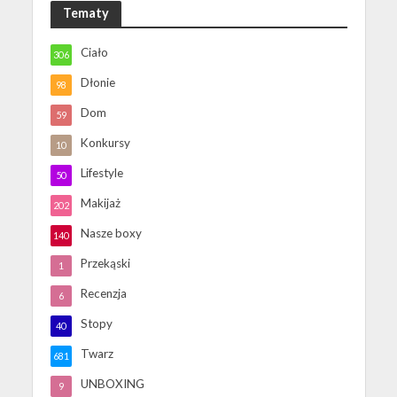
Tematy
Ciało
306
Dłonie
98
Dom
59
Konkursy
10
Lifestyle
50
Makijaż
202
Nasze boxy
140
Przekąski
1
Recenzja
6
Stopy
40
Twarz
681
UNBOXING
9