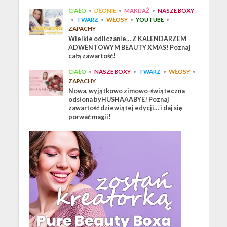
CIAŁO
•
DŁONIE
•
MAKIJAŻ
•
NASZE BOXY
•
TWARZ
•
WŁOSY
•
YOUTUBE
•
ZAPACHY
Wielkie odliczanie… Z KALENDARZEM
ADWENTOWYM BEAUTY XMAS! Poznaj
całą zawartość!
CIAŁO
•
NASZE BOXY
•
TWARZ
•
WŁOSY
•
ZAPACHY
Nowa, wyjątkowo zimowo-świąteczna
odsłona byHUSHAAABYE! Poznaj
zawartość dziewiątej edycji… i daj się
porwać magii!