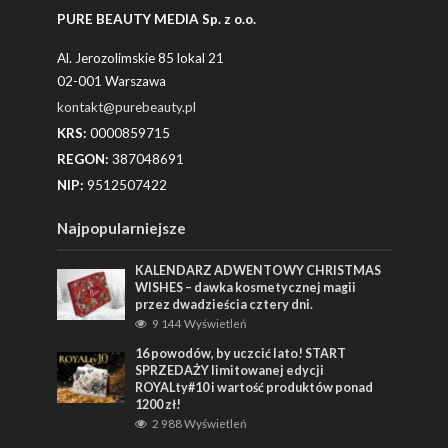
PURE BEAUTY MEDIA Sp. z o.o.
Al. Jerozolimskie 85 lokal 21
02-001 Warszawa
kontakt@purebeauty.pl
KRS:
0000859715
REGON:
387048691
NIP:
9512507422
Najpopularniejsze
KALENDARZ ADWENTOWY CHRISTMAS
WISHES – dawka kosmetycznej magii
przez dwadzieścia cztery dni.
9 144 Wyświetleń
16 powodów, by uczcić lato! START
SPRZEDAŻY limitowanej edycji
ROYALty#10 i wartość produktów ponad
1200 zł!
2 988 Wyświetleń