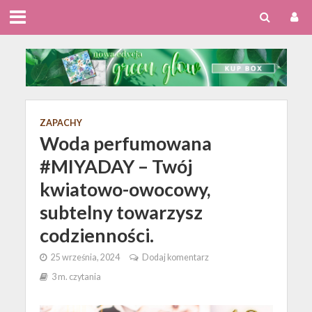
ZAPACHY
Woda perfumowana
#MIYADAY – Twój
kwiatowo-owocowy,
subtelny towarzysz
codzienności.
25 września, 2024
Dodaj komentarz
3 m. czytania