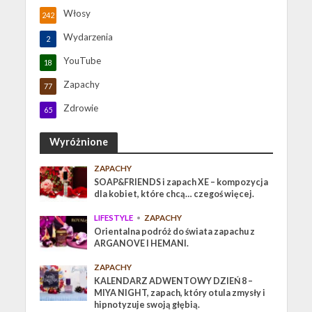
Włosy
242
Wydarzenia
2
YouTube
18
Zapachy
77
Zdrowie
65
Wyróżnione
ZAPACHY
SOAP&FRIENDS i zapach XE – kompozycja
dla kobiet, które chcą… czegoś więcej.
LIFESTYLE
•
ZAPACHY
Orientalna podróż do świata zapachu z
ARGANOVE I HEMANI.
ZAPACHY
KALENDARZ ADWENTOWY DZIEŃ 8 –
MIYA NIGHT, zapach, który otula zmysły i
hipnotyzuje swoją głębią.