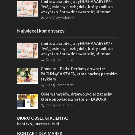
Limitowana edycja byHUSHAAABYE#7 –
Twój jesienny niezbędnik, który zadba o
wszystko. Sprawdź zawartość już teraz!
2 837 Wyświetleń
Najwięcej komentarzy
Limitowana edycja byHUSHAAABYE#7 –
Twój jesienny niezbędnik, który zadba o
wszystko. Sprawdź zawartość już teraz!
Dodaj komentarz
Come to… Paris! Perfumy do wnętrz
PACHNĄCA SZAFA, które pachną paryskim
szykiem.
Dodaj komentarz
Osiem zmysłów, drzewo życia i zapachy,
które opowiadają historię – LABOR8.
Dodaj komentarz
BIURO OBSŁUGI KLIENTA:
kontakt@purebeauty.pl
KONTAKT DLA MAREK: