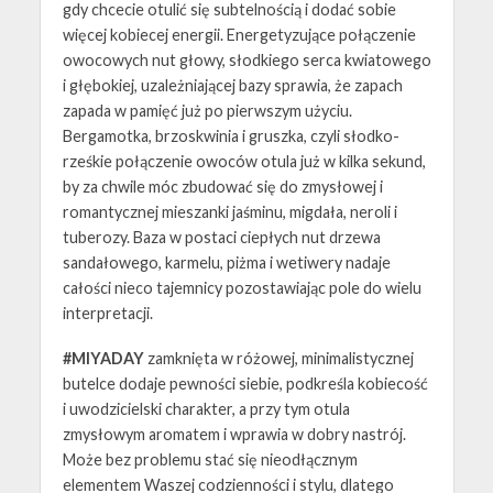
gdy chcecie otulić się subtelnością i dodać sobie
więcej kobiecej energii. Energetyzujące połączenie
owocowych nut głowy, słodkiego serca kwiatowego
i głębokiej, uzależniającej bazy sprawia, że zapach
zapada w pamięć już po pierwszym użyciu.
Bergamotka, brzoskwinia i gruszka, czyli słodko-
rześkie połączenie owoców otula już w kilka sekund,
by za chwile móc zbudować się do zmysłowej i
romantycznej mieszanki jaśminu, migdała, neroli i
tuberozy. Baza w postaci ciepłych nut drzewa
sandałowego, karmelu, piżma i wetiwery nadaje
całości nieco tajemnicy pozostawiając pole do wielu
interpretacji.
#MIYADAY
zamknięta w różowej, minimalistycznej
butelce dodaje pewności siebie, podkreśla kobiecość
i uwodzicielski charakter, a przy tym otula
zmysłowym aromatem i wprawia w dobry nastrój.
Może bez problemu stać się nieodłącznym
elementem Waszej codzienności i stylu, dlatego