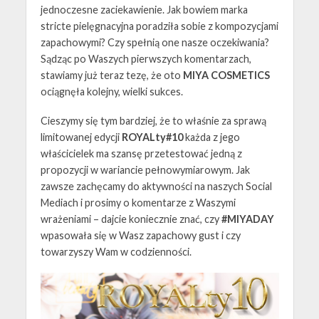
jednoczesne zaciekawienie. Jak bowiem marka
stricte pielęgnacyjna poradziła sobie z kompozycjami
zapachowymi? Czy spełnią one nasze oczekiwania?
Sądząc po Waszych pierwszych komentarzach,
stawiamy już teraz tezę, że oto
MIYA COSMETICS
ociągnęła kolejny, wielki sukces.
Cieszymy się tym bardziej, że to właśnie za sprawą
limitowanej edycji
ROYALty#10
każda z jego
właścicielek ma szansę przetestować jedną z
propozycji w wariancie pełnowymiarowym. Jak
zawsze zachęcamy do aktywności na naszych Social
Mediach i prosimy o komentarze z Waszymi
wrażeniami – dajcie koniecznie znać, czy
#MIYADAY
wpasowała się w Wasz zapachowy gust i czy
towarzyszy Wam w codzienności.