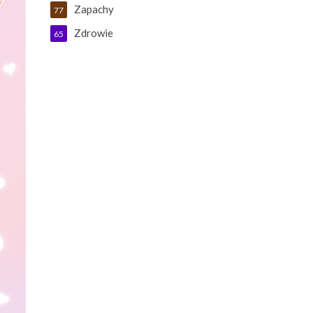
Zapachy
77
Zdrowie
65