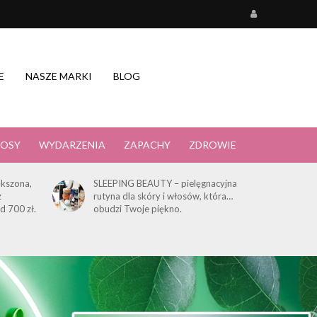
E
NASZE MARKI
BLOG
OSY
WYDARZENIA
ZAPACHY
ZDROWIE
kszona,
SLEEPING BEAUTY – pielęgnacyjna
z
rutyna dla skóry i włosów, która…
d 700 zł.
obudzi Twoje piękno.