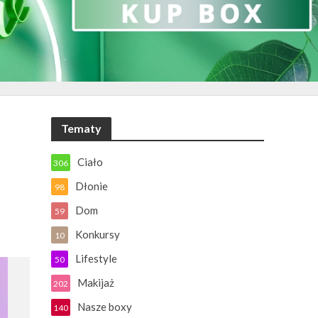
Tematy
Ciało
306
Dłonie
98
Dom
59
Konkursy
10
Lifestyle
50
Makijaż
202
Nasze boxy
140