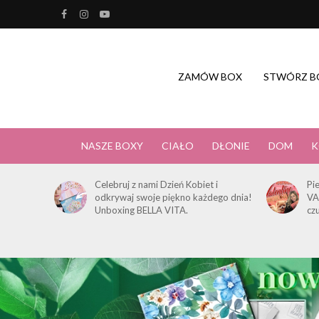
ZAMÓW BOX
STWÓRZ B
NASZE BOXY
CIAŁO
DŁONIE
DOM
K
Celebruj z nami Dzień Kobiet i
Pi
odkrywaj swoje piękno każdego dnia!
VA
Unboxing BELLA VITA.
cz