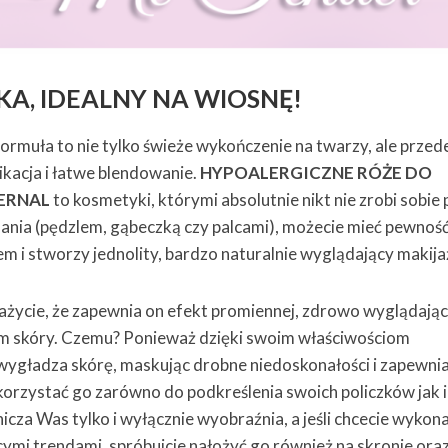
KA, IDEALNY NA WIOSNĘ!
rmuła to nie tylko świeże wykończenie na twarzy, ale przed
ikacja i łatwe blendowanie.
HYPOALERGICZNE RÓŻE DO
ERNAL
to kosmetyki, którymi absolutnie nikt nie zrobi sobie 
ania (pędzlem, gąbeczką czy palcami), możecie mieć pewność
em i stworzy jednolity, bardzo naturalnie wyglądający makija
życie, że zapewnia on efekt promiennej, zdrowo wyglądające
em skóry. Czemu? Ponieważ dzięki swoim właściwościom
wygładza skórę, maskując drobne niedoskonałości i zapewnia
orzystać go zarówno do podkreślenia swoich policzków jak i
cza Was tylko i wyłącznie wyobraźnia, a jeśli chcecie wykon
ymi trendami, spróbujcie nałożyć go również na skronie ora