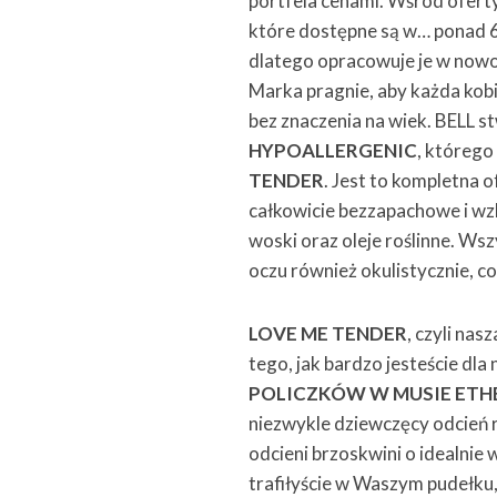
portfela cenami. Wśród ofer
które dostępne są w… ponad 61
dlatego opracowuje je w nowo
Marka pragnie, aby każda kobie
bez znaczenia na wiek. BELL s
HYPOALLERGENIC
, którego
TENDER
. Jest to kompletna 
całkowicie bezzapachowe i wzb
woski oraz oleje roślinne. Ws
oczu również okulistycznie, 
LOVE ME TENDER
, czyli na
tego, jak bardzo jesteście dl
POLICZKÓW W MUSIE ETH
niezwykle dziewczęcy odcień 
odcieni brzoskwini o idealnie 
trafiłyście w Waszym pudełku,