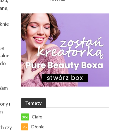
ażu,
ane,
ęknie
są
ralne
 do
 Wam
Tematy
ony i
em
Ciało
306
Dłonie
ch czy
98