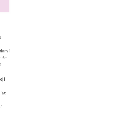
e
plam i
, że
ż.
j i
jąc
ać
z