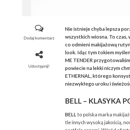
Nie istnieje chyba lepsza pora
wszystkich wiosna. To czas,
Dodaj komentarz
co odmieni makijażową rutyn
look. Idąc tym tokiem myśl
ME TENDER przygotowaliśmy d
Udostępnij!
powiecie na lekki niczy
ETHERNAL, którego konsyste
niezwykłego uroku i świeżoś
BELL – KLASYKA 
BELL
to polska marka makijaż
tle innych wysoką jakością, n