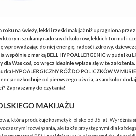
 roku na świeży, lekki i rześki makijaż niż upragniona przez
 w którym szukamy radosnych kolorów, lekkich formuł i cz
ę wprowadzając do niej energię, radość i zdrowy, dziewcz
enia wspólnie z marką BELL HYPOALLERGENIC w pudełku 
la Was coś, co wręcz idealnie wpisze się w te założenia.
m chmurka HYPOALERGICZNY RÓŻ DO POLICZKÓW W MUSI
ncja rozkochuje od pierwszego użycia, a sam kolor doda
ci? Zapraszamy do czytania!
POLSKIEGO MAKIJAŻU
owa, która produkuje kosmetyki blisko od 35 lat. Wyróżnia s
owoczesnymi rozwiązania, ale także przystępnymi dla każdeg