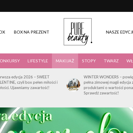
OX
BOX NA PREZENT
NASZE EDYCJ
ONKURSY
LIFESTYLE
MAKIJAŻ
STOPY
TWARZ
WŁ
erwsza edycja 2026 – SWEET
WINTER WONDERS – powię
LENTINE, czyli box pełen miłości i
pełna zimowej magii edycja 
ułości. Ujawniamy zawartość!
produktami o wartości pona
Sprawdź zawartość!