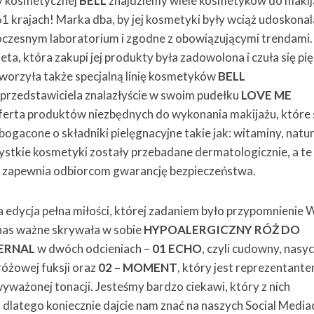
ty kosmetycznej
BELL
znajdziemy wiele kosmetyków do makij
 krajach! Marka dba, by jej kosmetyki były wciąż udoskonal
czesnym laboratorium i zgodne z obowiązującymi trendami.
ta, która zakupi jej produkty była zadowolona i czuła się pi
tworzyła także specjalną linię kosmetyków
BELL
 przedstawiciela znalazłyście w swoim pudełku
LOVE ME
oferta produktów niezbędnych do wykonania makijażu, które 
ogacone o składniki pielęgnacyjne takie jak: witaminy, natu
zystkie kosmetyki zostały przebadane dermatologicznie, a te
co zapewnia odbiorcom gwarancję bezpieczeństwa.
sza edycja pełna miłości, której zadaniem było przypomnienie
a nas ważne skrywała w sobie
HYPOALERGICZNY RÓŻ DO
ERNAL
w dwóch odcieniach –
01 ECHO
, czyli cudowny, nasyc
różowej fuksji oraz
02 – MOMENT
, który jest reprezentant
wyważonej tonacji. Jesteśmy bardzo ciekawi, który z nich
 dlatego koniecznie dajcie nam znać na naszych Social Media