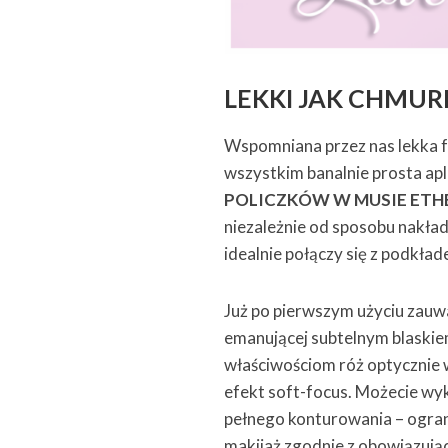
LEKKI JAK CHMUR
Wspomniana przez nas lekka fo
wszystkim banalnie prosta apl
POLICZKÓW W MUSIE ETH
niezależnie od sposobu nakład
idealnie połączy się z podkład
Już po pierwszym użyciu zauwa
emanującej subtelnym blaski
właściwościom róż optycznie 
efekt soft-focus. Możecie wyk
pełnego konturowania – ograni
makijaż zgodnie z obowiązując