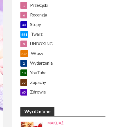
Przekąski
1
Recenzja
6
Stopy
40
Twarz
681
UNBOXING
9
Włosy
242
Wydarzenia
2
YouTube
18
Zapachy
77
Zdrowie
65
Wyróżnione
MAKIJAŻ