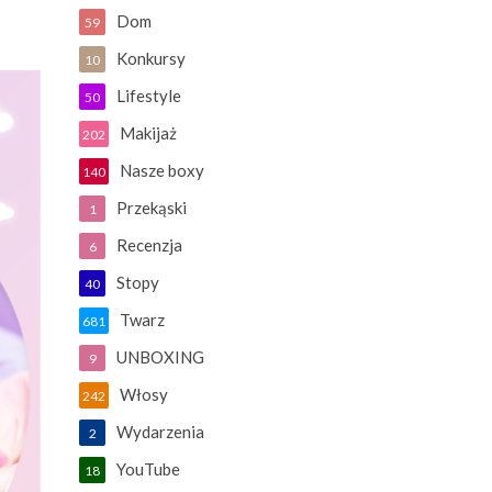
Dom
59
Konkursy
10
Lifestyle
50
Makijaż
202
Nasze boxy
140
Przekąski
1
Recenzja
6
Stopy
40
Twarz
681
UNBOXING
9
Włosy
242
Wydarzenia
2
YouTube
18