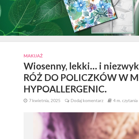
MAKIJAŻ
Wiosenny, lekki… i niezw
RÓŻ DO POLICZKÓW W MU
HYPOALLERGENIC.
7 kwietnia, 2025
Dodaj komentarz
4 m. czytania