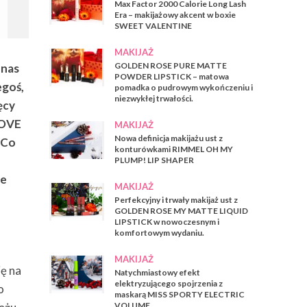
Max Factor 2000 Calorie Long Lash
Era – makijażowy akcent w boxie
SWEET VALENTINE
MAKIJAŻ
GOLDEN ROSE PURE MATTE
 nas
POWDER LIPSTICK – matowa
egoś,
pomadka o pudrowym wykończeniu i
niezwykłej trwałości.
ęcy
LOVE
MAKIJAŻ
Nowa definicja makijażu ust z
 Co
konturówkami RIMMEL OH MY
E
PLUMP! LIP SHAPER
je
MAKIJAŻ
Perfekcyjny i trwały makijaż ust z
GOLDEN ROSE MY MATTE LIQUID
LIPSTICK w nowoczesnym i
komfortowym wydaniu.
MAKIJAŻ
ię na
Natychmiastowy efekt
elektryzującego spojrzenia z
o
maskarą MISS SPORTY ELECTRIC
VOLUME.