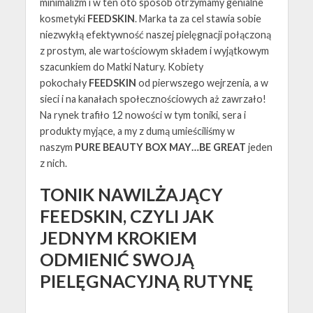
minimalizm i w ten oto sposób otrzymamy genialne
kosmetyki
FEEDSKIN
. Marka ta za cel stawia sobie
niezwykłą efektywność naszej pielęgnacji połączoną
z prostym, ale wartościowym składem i wyjątkowym
szacunkiem do Matki Natury. Kobiety
pokochały
FEEDSKIN
od pierwszego wejrzenia, a w
sieci i na kanałach społecznościowych aż zawrzało!
Na rynek trafiło 12 nowości w tym toniki, sera i
produkty myjące, a my z dumą umieściliśmy w
naszym
PURE BEAUTY BOX MAY…BE GREAT
jeden
z nich.
TONIK NAWILŻAJĄCY
FEEDSKIN, CZYLI JAK
JEDNYM KROKIEM
ODMIENIĆ SWOJĄ
PIELĘGNACYJNĄ RUTYNĘ