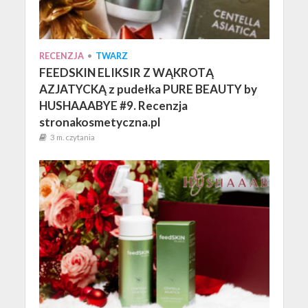
RECENZJA
•
TWARZ
FEEDSKIN ELIKSIR Z WĄKROTĄ
AZJATYCKĄ z pudełka PURE BEAUTY by
HUSHAAABYE #9. Recenzja
stronakosmetyczna.pl
3 m. czytania