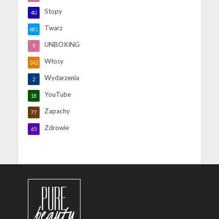
Stopy
40
Twarz
681
UNBOXING
9
Włosy
242
Wydarzenia
2
YouTube
18
Zapachy
77
Zdrowie
65