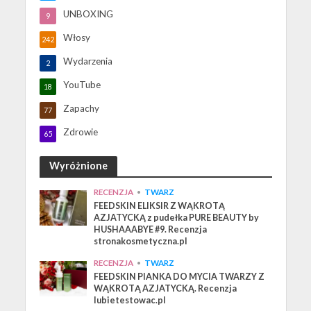
UNBOXING
9
Włosy
242
Wydarzenia
2
YouTube
18
Zapachy
77
Zdrowie
65
Wyróżnione
RECENZJA
•
TWARZ
FEEDSKIN ELIKSIR Z WĄKROTĄ
AZJATYCKĄ z pudełka PURE BEAUTY by
HUSHAAABYE #9. Recenzja
stronakosmetyczna.pl
RECENZJA
•
TWARZ
FEEDSKIN PIANKA DO MYCIA TWARZY Z
WĄKROTĄ AZJATYCKĄ. Recenzja
lubietestowac.pl