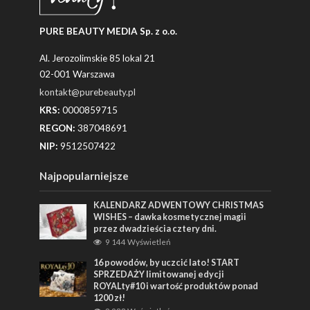
PURE BEAUTY MEDIA Sp. z o.o.
Al. Jerozolimskie 85 lokal 21
02-001 Warszawa
kontakt@purebeauty.pl
KRS:
0000859715
REGON:
387048691
NIP:
9512507422
Najpopularniejsze
KALENDARZ ADWENTOWY CHRISTMAS
WISHES – dawka kosmetycznej magii
przez dwadzieścia cztery dni.
9 144 Wyświetleń
16 powodów, by uczcić lato! START
SPRZEDAŻY limitowanej edycji
ROYALty#10 i wartość produktów ponad
1200 zł!