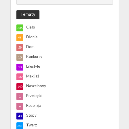
Tematy
Ciało
306
Dłonie
98
Dom
59
Konkursy
10
Lifestyle
50
Makijaż
202
Nasze boxy
140
Przekąski
1
Recenzja
6
Stopy
40
Twarz
681