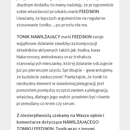
zbędnym dodatku to mamy nadzieję, że przypomnicie
sobie właściwości produktu marki
FEEDSKIN
.
Uważamy, że lepszych argumentów na regularne
stosowanie toniku … po prostu nie ma.
TONIK NAWILŻAJĄCY
marki
FEEDSKIN
swoje
wyjątkowe działanie zawdzięcza kompozycji
składników aktywnych takich jak: inulina, kwas
hialuronowy, aminokwasy oraz trehaloza
stanowiących mieszankę, której działanie odczujecie
już po pierwszym użyciu. Spróbujcie – gwarantujemy,
że będziecie zaskoczone! Pamiętajcie, że tonik to
niezbędny element w świadomej pielęgnacji, jest
pomostem pomiędzy oczyszczaniem a pielęgnacją
właściwą, dlatego jego wybór powinien być równie
przemyślany co krem czy serum.
Z niecierpliwością czekamy na Wasze opinie i
komentarze dotyczące NAWILŻAJĄCEGO
TONIKU FEEDSKIN. Tonik wraz z innymi