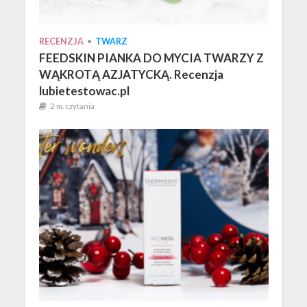
RECENZJA
•
TWARZ
FEEDSKIN PIANKA DO MYCIA TWARZY Z
WĄKROTĄ AZJATYCKĄ. Recenzja
lubietestowac.pl
2 m. czytania