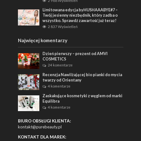
2 988 Wyświetleń
Limitowana edycja byHUSHAAABYE#7 –
Twój jesienny niezbędnik, który zadba o
wszystko. Sprawdź zawartość już teraz!
2 837 Wyświetleń
Najwięcej komentarzy
Dzień pierwszy – prezent od AMVI
COSMETICS
24 komentarze
Recenzja Nawilżającej bio pianki do mycia
twarzy od Orientany
4 komentarze
Zaskakujące kosmetyki z węglem od marki
Equilibra
4 komentarze
BIURO OBSŁUGI KLIENTA:
kontakt@purebeauty.pl
KONTAKT DLA MAREK: