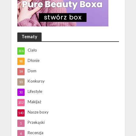
Tematy
Ciało
306
Dłonie
98
Dom
59
Konkursy
10
Lifestyle
50
Makijaż
202
Nasze boxy
140
Przekąski
1
Recenzja
6