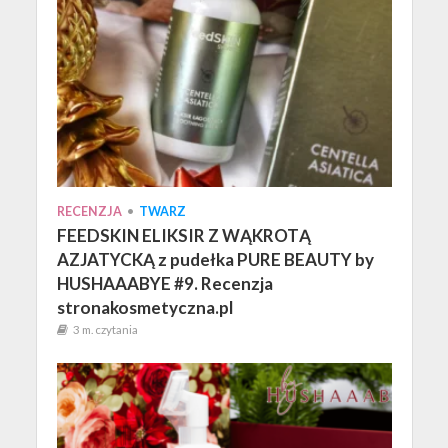
RECENZJA
•
TWARZ
FEEDSKIN ELIKSIR Z WĄKROTĄ
AZJATYCKĄ z pudełka PURE BEAUTY by
HUSHAAABYE #9. Recenzja
stronakosmetyczna.pl
3 m. czytania