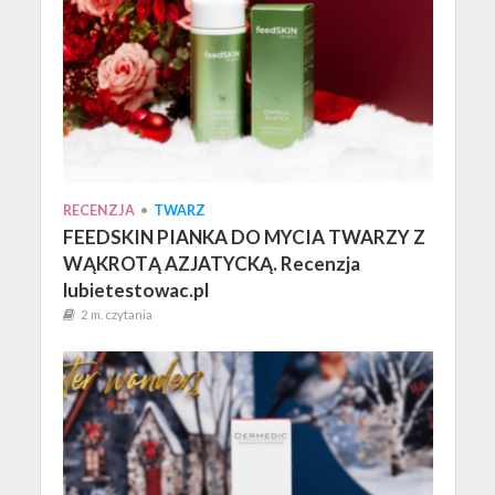
RECENZJA
•
TWARZ
FEEDSKIN PIANKA DO MYCIA TWARZY Z
WĄKROTĄ AZJATYCKĄ. Recenzja
lubietestowac.pl
2 m. czytania