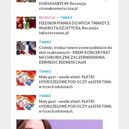
HUSHAAABYE #9. Recenzja
stronakosmetyczna.pl
RECENZJA
•
TWARZ
FEEDSKIN PIANKA DO MYCIA TWARZY Z
WĄKROTĄ AZJATYCKĄ. Recenzja
lubietestowac.pl
TWARZ
Czułość, troska i nowoczesne podejście do
skór reaktywnych – KREM-KONCENTRAT
NA CHRONICZNE ZACZERWIENIENIA
DERMEDIC REDNESS CALM.
TWARZ
Mały gest – wielki efekt. PŁATKI
HYDROŻELOWE POD OCZY od EFEKTIMA
w trzech odsłonach.
TWARZ
Mały gest – wielki efekt. PŁATKI
HYDROŻELOWE POD OCZY od EFEKTIMA
w trzech odsłonach.