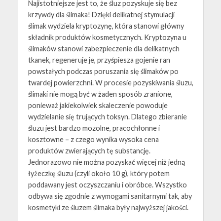
Najistotniejsze jest to, że śluz pozyskuje się bez
krzywdy dla ślimaka! Dzięki delikatnej stymulacji
ślimak wydziela kryptozynę, która stanowi główny
składnik produktów kosmetycznych. Kryptozyna u
ślimaków stanowi zabezpieczenie dla delikatnych
tkanek, regeneruje je, przyśpiesza gojenie ran
powstałych podczas poruszania się ślimaków po
twardej powierzchni. W procesie pozyskiwania śluzu,
ślimaki nie mogą być w żaden sposób zranione,
ponieważ jakiekolwiek skaleczenie powoduje
wydzielanie się trujących toksyn. Dlatego zbieranie
śluzu jest bardzo mozolne, pracochłonne i
kosztowne – z czego wynika wysoka cena
produktów zwierających tę substancję.
Jednorazowo nie można pozyskać więcej niż jedną
łyżeczkę śluzu (czyli około 10 g), który potem
poddawany jest oczyszczaniu i obróbce. Wszystko
odbywa się zgodnie z wymogami sanitarnymi tak, aby
kosmetyki ze śluzem ślimaka były najwyższej jakości.