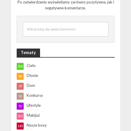
Po zatwierdzeniu wyświetlamy zarówno pozytywne, jak i
negatywne komentarze.
Kliknij tutaj, aby dodać komentarz
Tematy
Ciało
306
Dłonie
98
Dom
59
Konkursy
10
Lifestyle
50
Makijaż
202
Nasze boxy
140