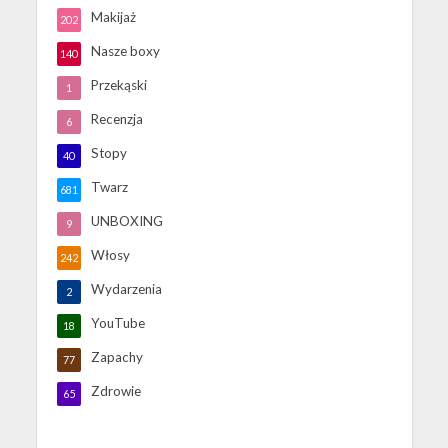
Makijaż
202
Nasze boxy
140
Przekąski
1
Recenzja
6
Stopy
40
Twarz
681
UNBOXING
9
Włosy
242
Wydarzenia
2
YouTube
18
Zapachy
77
Zdrowie
65