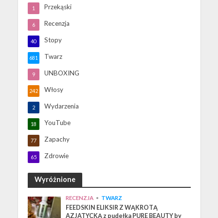
Przekąski
1
Recenzja
6
Stopy
40
Twarz
681
UNBOXING
9
Włosy
242
Wydarzenia
2
YouTube
18
Zapachy
77
Zdrowie
65
Wyróżnione
RECENZJA
•
TWARZ
FEEDSKIN ELIKSIR Z WĄKROTĄ
AZJATYCKĄ z pudełka PURE BEAUTY by