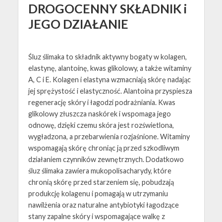
DROGOCENNY SKŁADNIK i
JEGO DZIAŁANIE
Śluz ślimaka to składnik aktywny bogaty w kolagen,
elastynę, alantoinę, kwas glikolowy, a także witaminy
A, C i E. Kolagen i elastyna wzmacniają skórę nadając
jej sprężystość i elastyczność. Alantoina przyspiesza
regenerację skóry i łagodzi podrażniania. Kwas
glikolowy złuszcza naskórek i wspomaga jego
odnowę, dzięki czemu skóra jest rozświetlona,
wygładzona, a przebarwienia rozjaśnione. Witaminy
wspomagają skórę chroniąc ją przed szkodliwym
działaniem czynników zewnętrznych. Dodatkowo
śluz ślimaka zawiera mukopolisacharydy, które
chronią skórę przed starzeniem się, pobudzają
produkcję kolagenu i pomagają w utrzymaniu
nawilżenia oraz naturalne antybiotyki łagodzące
stany zapalne skóry i wspomagające walkę z