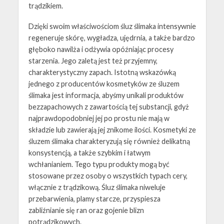
trądzikiem.
Dzięki swoim właściwościom śluz ślimaka intensywnie
regeneruje skórę, wygładza, ujędrnia, a także bardzo
głęboko nawilża i odżywia opóźniając procesy
starzenia. Jego zaletą jest też przyjemny,
charakterystyczny zapach. Istotną wskazówką
jednego z producentów kosmetyków ze śluzem
ślimaka jest informacja, abyśmy unikali produktów
bezzapachowych z zawartością tej substancji, gdyż
najprawdopodobniej jej po prostu nie mają w
składzie lub zawierają jej znikome ilości. Kosmetyki ze
śluzem ślimaka charakteryzują się również delikatną
konsystencją, a także szybkim i łatwym
wchłanianiem. Tego typu produkty mogą być
stosowane przez osoby o wszystkich typach cery,
włącznie z trądzikową. Śluz ślimaka niweluje
przebarwienia, plamy starcze, przyspiesza
zabliźnianie się ran oraz gojenie blizn
potrądzikowych.