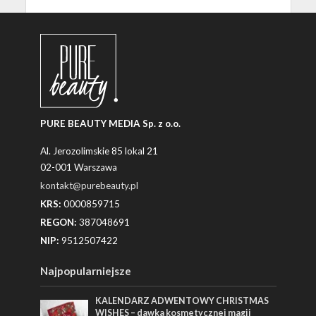
PURE BEAUTY MEDIA Sp. z o.o.
Al. Jerozolimskie 85 lokal 21
02-001 Warszawa
kontakt@purebeauty.pl
KRS:
0000859715
REGON:
387048691
NIP:
9512507422
Najpopularniejsze
KALENDARZ ADWENTOWY CHRISTMAS
WISHES – dawka kosmetycznej magii