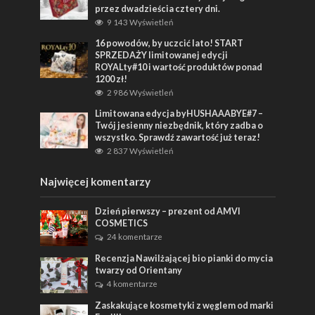
przez dwadzieścia cztery dni.
9 143 Wyświetleń
16 powodów, by uczcić lato! START
SPRZEDAŻY limitowanej edycji
ROYALty#10 i wartość produktów ponad
1200 zł!
2 986 Wyświetleń
Limitowana edycja byHUSHAAABYE#7 –
Twój jesienny niezbędnik, który zadba o
wszystko. Sprawdź zawartość już teraz!
2 837 Wyświetleń
Najwięcej komentarzy
Dzień pierwszy – prezent od AMVI
COSMETICS
24 komentarze
Recenzja Nawilżającej bio pianki do mycia
twarzy od Orientany
4 komentarze
Zaskakujące kosmetyki z węglem od marki