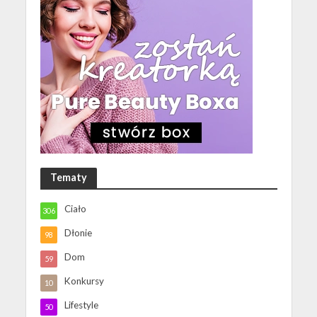
Tematy
Ciało
306
Dłonie
98
Dom
59
Konkursy
10
Lifestyle
50