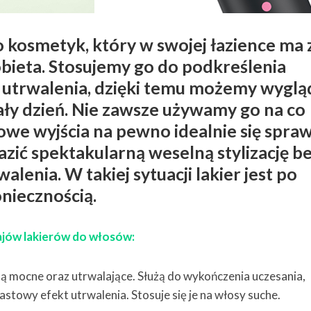
 kosmetyk, który w swojej łazience ma 
bieta. Stosujemy go do podkreślenia
b utrwalenia, dzięki temu możemy wyglą
ały dzień. Nie zawsze używamy go na co
kowe wyjścia na pewno idealnie się spraw
zić spektakularną weselną stylizację b
lenia. W takiej sytuacji lakier jest po
niecznością.
ajów lakierów do włosów:
są mocne oraz utrwalające. Służą do wykończenia uczesania,
stowy efekt utrwalenia. Stosuje się je na włosy suche.