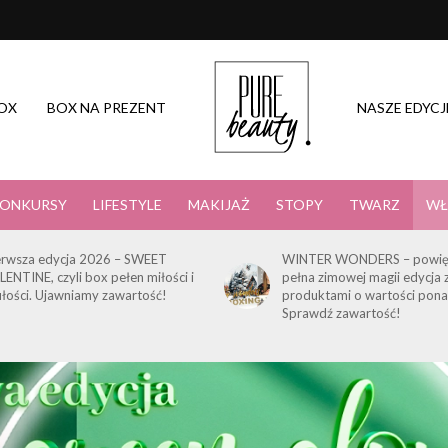
OX
BOX NA PREZENT
NASZE EDYCJ
ONKURSY
LIFESTYLE
MAKIJAŻ
STOPY
TWARZ
WŁ
erwsza edycja 2026 – SWEET
WINTER WONDERS – powię
LENTINE, czyli box pełen miłości i
pełna zimowej magii edycja 
ułości. Ujawniamy zawartość!
produktami o wartości pona
Sprawdź zawartość!