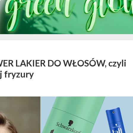
R LAKIER DO WŁOSÓW, czyli
j fryzury