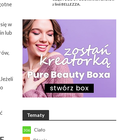
lgotne
z linii BELLEZZA.
się w
in lub
rów,
Jeżeli
 o
ać
Tematy
Ciało
306
F