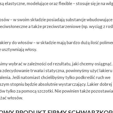
ą elastyczne, modelujące oraz flexible – stosuje się je na wi
łosów – w swoim składzie posiadają substancje wbudowujące 
zeciwsłoneczne a także przeciwstarzeniowe (np. wyciąg z rośl
akiery do włosów – w składzie mają bardzo dużą ilość polime
e usztywniają włosy.
imy wybrać w zależności od rezultatu, jaki chcemy osiągnąć. 
a zdecydowanie trwała i statyczna, powinnyśmy użyć lakieru
enia. Jeśli natomiast chcielibyśmy tylko podkreślić ruch we
ejszym stopniu będzie absolutnie wystarczający. Lakier dobrej
ów tylko za pomocą szczotki. Nie powinien także pozostawi
ążać włosów.
AGOWY PRODUKT FIRMY SCHWARZKOP