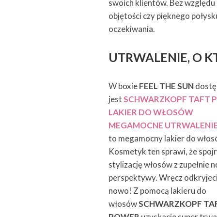
swoich klientów. Bez względu
objętości czy pięknego połysk
oczekiwania.
UTRWALENIE, O 
W boxie
FEEL THE SUN
dostę
jest
SCHWARZKOPF TAFT 
LAKIER DO WŁOSÓW
MEGAMOCNE UTRWALENI
to megamocny lakier do włos
Kosmetyk ten sprawi, że spojr
stylizację włosów z zupełnie 
perspektywy. Wręcz odkryjeci
nowo! Z pomocą lakieru do
włosów
SCHWARZKOPF TA
POWER
uzyskacie super trwał