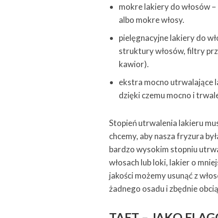
mokre lakiery do włosów – s
albo mokre włosy.
pielęgnacyjne lakiery do w
struktury włosów, filtry pr
kawior).
ekstra mocno utrwalające l
dzięki czemu mocno i trwal
Stopień utrwalenia lakieru mus
chcemy, aby nasza fryzura był
bardzo wysokim stopniu utrwal
włosach lub loki, lakier o mni
jakości możemy usunąć z włos
żadnego osadu i zbędnie obci
TAFT – JAKO FL