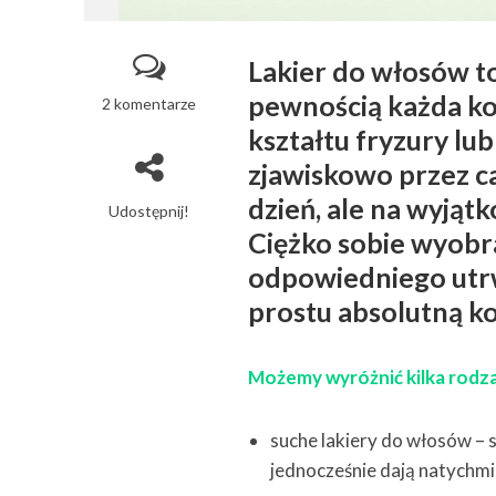
Lakier do włosów to
pewnością każda ko
2 komentarze
kształtu fryzury lu
zjawiskowo przez c
dzień, ale na wyjąt
Udostępnij!
Ciężko sobie wyobra
odpowiedniego utrwa
prostu absolutną ko
Możemy wyróżnić kilka rodz
suche lakiery do włosów – 
jednocześnie dają natychmia