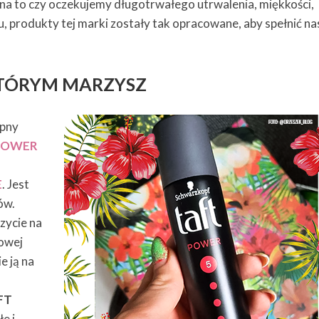
 na to czy oczekujemy długotrwałego utrwalenia, miękkości,
u, produkty tej marki zostały tak opracowane, aby spełnić na
KTÓRYM MARZYSZ
pny
POWER
E
. Jest
ów.
zycie na
nowej
e ją na
FT
e i