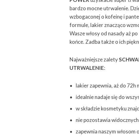
bardzo mocne utrwalenie. Dzi
wzbogaconej o kofeinę i pant
formule, lakier znacząco wzm
Wasze włosy od nasady aż po
końce. Zadba także o ich piękn
Najważniejsze zalety
SCHWA
UTRWALENIE
:
lakier zapewnia, aż do 72h 
idealnie nadaje się do wsz
w składzie kosmetyku znajd
nie pozostawia widocznych 
zapewnia naszym włosom o