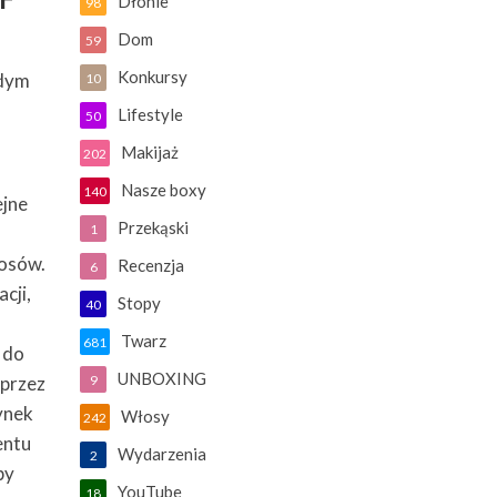
Dłonie
98
Dom
59
Konkursy
żdym
10
Lifestyle
50
Makijaż
202
Nasze boxy
140
ejne
Przekąski
1
łosów.
Recenzja
6
cji,
Stopy
40
Twarz
681
 do
UNBOXING
 przez
9
ynek
Włosy
242
entu
Wydarzenia
2
by
YouTube
18