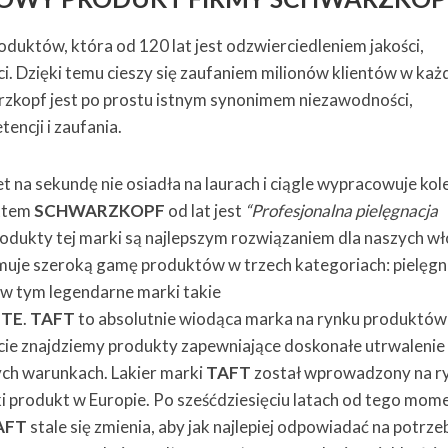
oduktów, która od 120 lat jest odzwierciedleniem jakości,
i. Dzięki temu cieszy się zaufaniem milionów klientów w ka
zkopf jest po prostu istnym synonimem niezawodności,
encji i zaufania.
t na sekundę nie osiadła na laurach i ciągle wypracowuje kol
ottem
SCHWARZKOPF
od lat jest
“Profesjonalna pielęgnacja
odukty tej marki są najlepszym rozwiązaniem dla naszych w
uje szeroką gamę produktów w trzech kategoriach: pielęgna
w, w tym legendarne marki takie
TTE
.
TAFT
to absolutnie wiodąca marka na rynku produktów
fercie znajdziemy produkty zapewniające doskonałe utrwalenie
ych warunkach. Lakier marki
TAFT
został wprowadzony na r
i produkt w Europie. Po sześćdziesięciu latach od tego mom
AFT
stale się zmienia, aby jak najlepiej odpowiadać na potrze