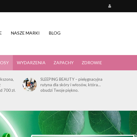
E
NASZE MARKI
BLOG
OSY
WYDARZENIA
ZAPACHY
ZDROWIE
kszona,
SLEEPING BEAUTY – pielęgnacyjna
z
rutyna dla skóry i włosów, która…
d 700 zł.
obudzi Twoje piękno.