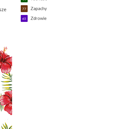
Zapachy
sze
77
Zdrowie
65