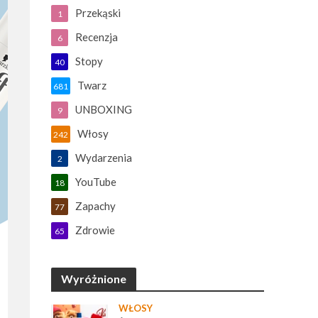
Przekąski
1
Recenzja
6
Stopy
40
Twarz
681
UNBOXING
9
Włosy
242
Wydarzenia
2
YouTube
18
Zapachy
77
Zdrowie
65
Wyróżnione
WŁOSY