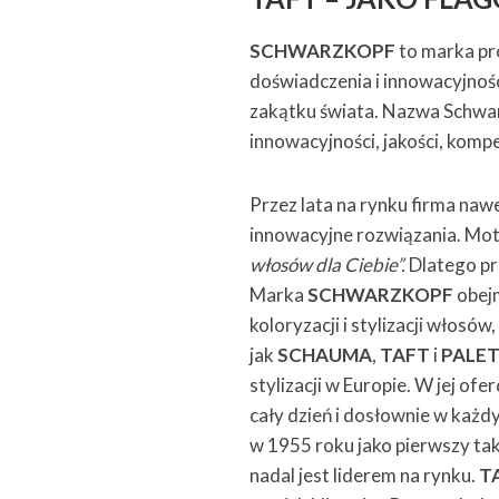
SCHWARZKOPF
to marka pr
doświadczenia i innowacyjnośc
zakątku świata. Nazwa Schwar
innowacyjności, jakości, kompet
Przez lata na rynku firma nawe
innowacyjne rozwiązania. M
włosów dla Ciebie”.
Dlatego pr
Marka
SCHWARZKOPF
obejm
koloryzacji i stylizacji włosó
jak
SCHAUMA
,
TAFT
i
PALE
stylizacji w Europie. W jej o
cały dzień i dosłownie w każd
w 1955 roku jako pierwszy tak
nadal jest liderem na rynku.
T