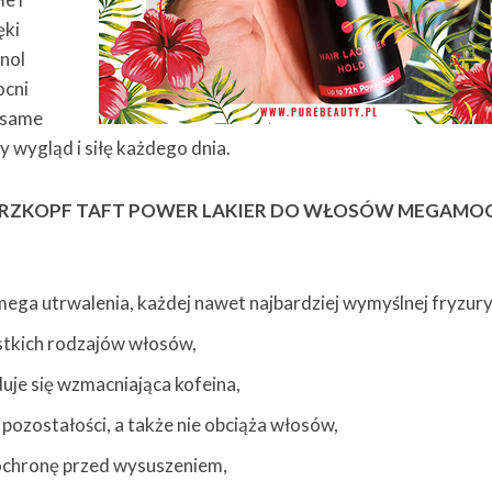
ęki
enol
ocni
 same
y wygląd i siłę każdego dnia.
RZKOPF TAFT POWER LAKIER DO WŁOSÓW MEGAMO
mega utrwalenia, każdej nawet najbardziej wymyślnej fryzury
ystkich rodzajów włosów,
uje się wzmacniająca kofeina,
pozostałości, a także nie obciąża włosów,
chronę przed wysuszeniem,