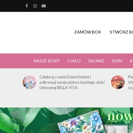
ZAMÓW BOX
STWÓRZ B
NASZE BOXY
CIAŁO
DŁONIE
DOM
K
Celebruj z nami Dzień Kobiet i
Pi
odkrywaj swoje piękno każdego dnia!
VA
Unboxing BELLA VITA.
cz