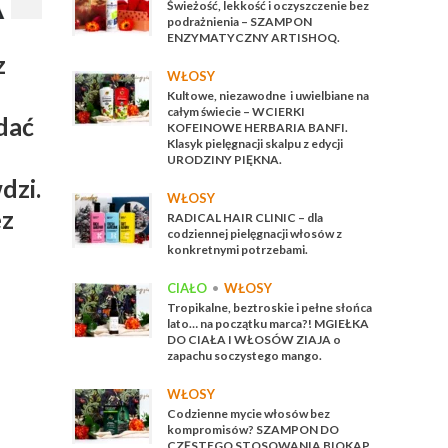
Świeżość, lekkość i oczyszczenie bez
podrażnienia – SZAMPON
ENZYMATYCZNY ARTISHOQ.
z
WŁOSY
Kultowe, niezawodne i uwielbiane na
całym świecie – WCIERKI
dać
KOFEINOWE HERBARIA BANFI.
Klasyk pielęgnacji skalpu z edycji
URODZINY PIĘKNA.
dzi.
WŁOSY
ez
RADICAL HAIR CLINIC – dla
codziennej pielęgnacji włosów z
konkretnymi potrzebami.
CIAŁO
•
WŁOSY
Tropikalne, beztroskie i pełne słońca
lato… na początku marca?! MGIEŁKA
DO CIAŁA I WŁOSÓW ZIAJA o
zapachu soczystego mango.
WŁOSY
Codzienne mycie włosów bez
kompromisów? SZAMPON DO
CZĘSTEGO STOSOWANIA BIOKAP