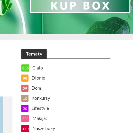
Tematy
Ciało
306
Dłonie
98
Dom
59
Konkursy
10
Lifestyle
50
Makijaż
202
Nasze boxy
140