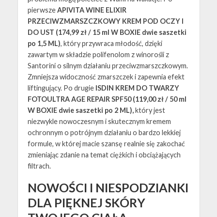
pierwsze
APIVITA WINE ELIXIR
PRZECIWZMARSZCZKOWY KREM POD OCZY I
DO UST (174,99 zł / 15 ml W BOXIE dwie saszetki
po 1,5 ML)
, który przywraca młodość, dzięki
zawartym w składzie polifenolom z winorośli z
Santorini o silnym działaniu przeciwzmarszczkowym.
Zmniejsza widoczność zmarszczek i zapewnia efekt
liftingujący. Po drugie
ISDIN KREM DO TWARZY
FOTOULTRA AGE REPAIR SPF50 (119,00 zł / 50 ml
W BOXIE dwie saszetki po 2 ML),
który jest
niezwykle nowoczesnym i skutecznym kremem
ochronnym o potrójnym działaniu o bardzo lekkiej
formule, w której macie szansę realnie się zakochać
zmieniając zdanie na temat ciężkich i obciążających
filtrach.
NOWOŚCI I NIESPODZIANKI
DLA PIĘKNEJ SKÓRY