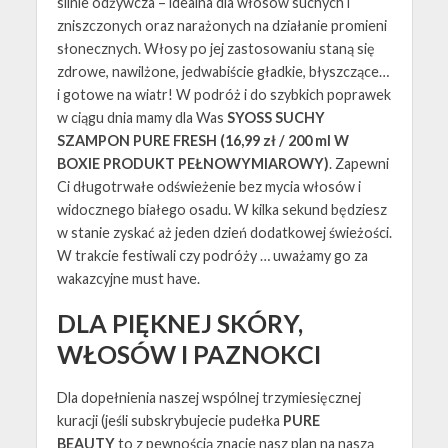
silnie odżywcza – idealna dla włosów suchych i
zniszczonych oraz narażonych na działanie promieni
słonecznych. Włosy po jej zastosowaniu staną się
zdrowe, nawilżone, jedwabiście gładkie, błyszczące…
i gotowe na wiatr! W podróż i do szybkich poprawek
w ciągu dnia mamy dla Was
SYOSS SUCHY
SZAMPON PURE FRESH (16,99 zł / 200 ml W
BOXIE PRODUKT PEŁNOWYMIAROWY)
. Zapewni
Ci długotrwałe odświeżenie bez mycia włosów i
widocznego białego osadu. W kilka sekund będziesz
w stanie zyskać aż jeden dzień dodatkowej świeżości.
W trakcie festiwali czy podróży … uważamy go za
wakazcyjne must have.
DLA PIĘKNEJ SKÓRY,
WŁOSÓW I PAZNOKCI
Dla dopełnienia naszej wspólnej trzymiesięcznej
kuracji (jeśli subskrybujecie pudełka
PURE
BEAUTY
to z pewnością znacie nasz plan na naszą