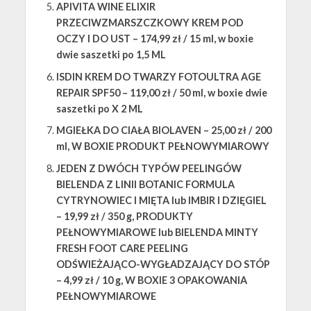
APIVITA WINE ELIXIR
PRZECIWZMARSZCZKOWY KREM POD
OCZY I DO UST – 174,99 zł / 15 ml, w boxie
dwie saszetki po 1,5 ML
ISDIN KREM DO TWARZY FOTOULTRA AGE
REPAIR SPF50 – 119,00 zł / 50 ml, w boxie dwie
saszetki po X 2 ML
MGIEŁKA DO CIAŁA BIOLAVEN – 25,00 zł / 200
ml, W BOXIE PRODUKT PEŁNOWYMIAROWY
JEDEN Z DWÓCH TYPÓW PEELINGÓW
BIELENDA Z LINII BOTANIC FORMULA
CYTRYNOWIEC I MIĘTA lub IMBIR I DZIĘGIEL
– 19,99 zł / 350 g, PRODUKTY
PEŁNOWYMIAROWE lub BIELENDA MINTY
FRESH FOOT CARE PEELING
ODŚWIEŻAJĄCO-WYGŁADZAJĄCY DO STÓP
– 4,99 zł / 10 g, W BOXIE 3 OPAKOWANIA
PEŁNOWYMIAROWE