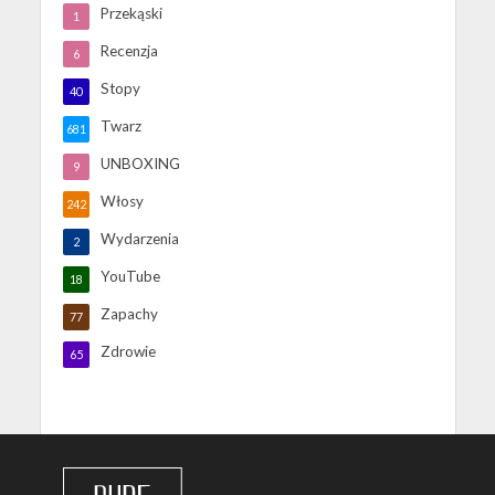
Przekąski
1
Recenzja
6
Stopy
40
Twarz
681
UNBOXING
9
Włosy
242
Wydarzenia
2
YouTube
18
Zapachy
77
Zdrowie
65