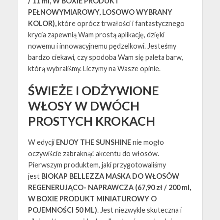
/ 11 ml, W BOXIE PRODUKT
PEŁNOWYMIAROWY, LOSOWO WYBRANY
KOLOR),
które oprócz trwałości i fantastycznego
krycia zapewnią Wam prostą aplikację, dzięki
nowemu i innowacyjnemu pędzelkowi. Jesteśmy
bardzo ciekawi, czy spodoba Wam się paleta barw,
którą wybraliśmy. Liczymy na Wasze opinie.
ŚWIEŻE I ODŻYWIONE
WŁOSY W DWÓCH
PROSTYCH KROKACH
W edycji
ENJOY THE SUNSHINE
nie mogło
oczywiście zabraknąć akcentu do włosów.
Pierwszym produktem, jaki przygotowaliśmy
jest
BIOKAP BELLEZZA MASKA DO WŁOSÓW
REGENERUJĄCO- NAPRAWCZA (67,90 zł / 200 ml,
W BOXIE PRODUKT MINIATUROWY O
POJEMNOŚCI 50 ML)
. Jest niezwykle skuteczna i