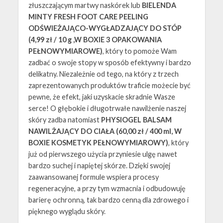
złuszczającym martwy naskórek lub
BIELENDA
MINTY FRESH FOOT CARE PEELING
ODŚWIEŻAJĄCO-WYGŁADZAJĄCY DO STÓP
(4,99 zł / 10 g ,W BOXIE 3 OPAKOWANIA
PEŁNOWYMIAROWE)
, który to pomoże Wam
zadbać o swoje stopy w sposób efektywny i bardzo
delikatny. Niezależnie od tego, na który z trzech
zaprezentowanych produktów traficie możecie być
pewne, że efekt, jaki uzyskacie skradnie Wasze
serce! O głębokie i długotrwałe nawilżenie naszej
skóry zadba natomiast
PHYSIOGEL BALSAM
NAWILŻAJĄCY DO CIAŁA (60,00 zł / 400 ml, W
BOXIE KOSMETYK PEŁNOWYMIAROWY)
, który
już od pierwszego użycia przyniesie ulgę nawet
bardzo suchej i napiętej skórze. Dzięki swojej
zaawansowanej formule wspiera procesy
regeneracyjne, a przy tym wzmacnia i odbudowuję
barierę ochronną, tak bardzo cenną dla zdrowego i
pięknego wyglądu skóry.