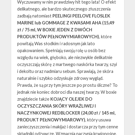
Wyczuwamy w nim prawdziwy hit tego lata! O efekt
delikatnego, ale bardzo skutecznego złuszczenia
zadbają natomiast
PEELINGI PEELOVE FLOSLEK
MARINE lub GOMMAGE Z KWASAMI AHA (15,49
zł / 75 ml, W BOXIE JEDEN Z DWÓCH
PRODUKTÓW PEŁNOWYMIAROWYCH)
, które
powitają Was słodkim i radosnym jak lato
opakowaniem. Spełniają swoją rolę u osób bez
względu na wiek, głęboko, ale niezwykle delikatnie
oczyszczają skórę z martwego naskórka twarzy, szyi
i dekoltu oraz nadmiaru sebum. Sprawiają, że skóra
naturalnie i szybko odzyskuje zdrowy wygląd.
Prawda, że są przy tym jeszcze po prostu śliczne? To
jednak nie koniec dobroci dla naszej twarzy. W boxie
znajdziecie także
KOJĄCY OLEJEK DO
OCZYSZCZANIA SKÓRY WRAŻLIWEJ I
NACZYNKOWEJ REDBLOCKER (24,00 zł / 145 ml,
PRODUKT PEŁNOWYMIAROWY)
, który usuwa
zanieczyszczenia i makijaż i dostarcza przy tym cenne
składniki odżywcze. Wzmacnia naczynia krwionośne,