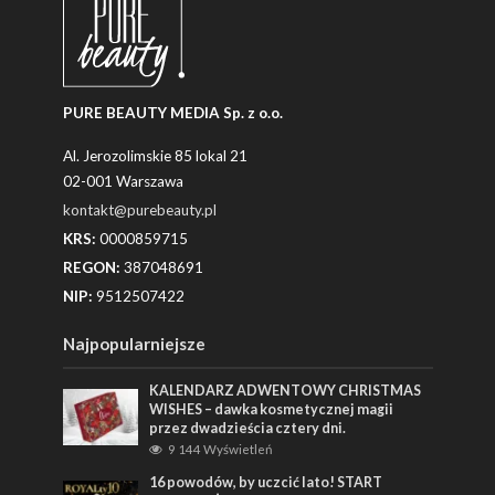
PURE BEAUTY MEDIA Sp. z o.o.
Al. Jerozolimskie 85 lokal 21
02-001 Warszawa
kontakt@purebeauty.pl
KRS:
0000859715
REGON:
387048691
NIP:
9512507422
Najpopularniejsze
KALENDARZ ADWENTOWY CHRISTMAS
WISHES – dawka kosmetycznej magii
przez dwadzieścia cztery dni.
9 144 Wyświetleń
16 powodów, by uczcić lato! START