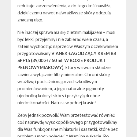
redukuje zaczerwienienia, a do tego koi i nawilża,
dzięki czemu nawet najwrażliwsze skóry odczują
znaczną ulgę.
Nie inaczej sprawa ma się z letnim makijażem – musi
być lekki, przyjemny i nie zabierać wiele czasu, a
zatem wychodząc naprzeciw Waszym oczekiwaniem
przygotowaliśmy
VIANEK ŁAGODZĄCY KREM BB
SPF15 (39,00 zł / 50 ml, W BOXIE PRODUKT
PEŁNOWYMIAROWY)
, który w swoim składzie
zawiera wyłącznie filtry mineralne. Chroni skórę
wrażliwą i podrażnioną przed szkodliwym
promieniowaniem, a jego naturalne pigmenty
ujednolicą koloryt skóry i przykryją drobne
niedoskonałości. Natura w pełnej krasie!
Żeby jednak pozwolić Wam przetestować również
coś naprawdę wysokopółkowego przygotowaliśmy
dla Was funkcjonalne miniaturki i saszetki, które bez
problemu mogą polecieć z Wami na wakacje. Po