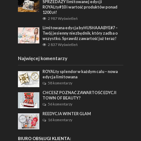
SPRZEDAŻY limitowanej edycji
ROYALty#10 i wartość produktów ponad
1200 zł!
2 987 Wyświetleń
Limitowana edycja byHUSHAAABYE#7 –
Twój jesienny niezbędnik, który zadba o
wszystko. Sprawdź zawartość już teraz!
2 837 Wyświetleń
Najwięcej komentarzy
ROYALty splendor w każdym calu – nowa
edycja limitowana
58 komentarzy
CHCESZ POZNAĆ ZAWARTOŚĆ EDYCJI
TOWN OF BEAUTY?
56 komentarzy
REEDYCJA WINTER GLAM
16 komentarzy
BIURO OBSŁUGI KLIENTA: