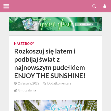
NASZE BOXY
Rozkoszuj się latem i
podbijaj świat z
najnowszym pudełkiem
ENJOY THE SUNSHINE!
2 sierpnia, 2022
Dodaj komentarz
8 m. czytania