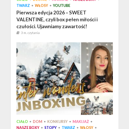
TWARZ
•
WŁOSY
•
YOUTUBE
Pierwsza edycja 2026 – SWEET
VALENTINE, czyli box pełen miłości i
czułości. Ujawniamy zawartość!
3 m. czytania
CIAŁO
•
DOM
•
KONKURSY
•
MAKIJAŻ
•
NASZE BOXY
•
STOPY
•
TWARZ
•
WŁOSY
•