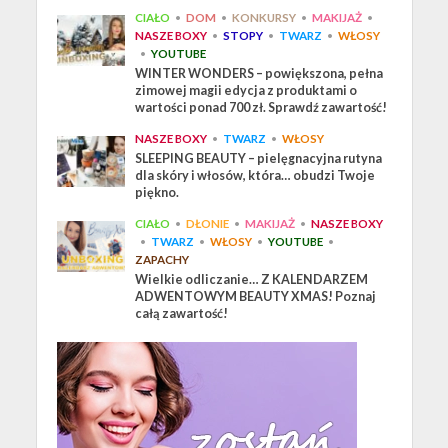
CIAŁO
•
DOM
•
KONKURSY
•
MAKIJAŻ
•
NASZE BOXY
•
STOPY
•
TWARZ
•
WŁOSY
•
YOUTUBE
WINTER WONDERS – powiększona, pełna
zimowej magii edycja z produktami o
wartości ponad 700 zł. Sprawdź zawartość!
NASZE BOXY
•
TWARZ
•
WŁOSY
SLEEPING BEAUTY – pielęgnacyjna rutyna
dla skóry i włosów, która… obudzi Twoje
piękno.
CIAŁO
•
DŁONIE
•
MAKIJAŻ
•
NASZE BOXY
•
TWARZ
•
WŁOSY
•
YOUTUBE
•
ZAPACHY
Wielkie odliczanie… Z KALENDARZEM
ADWENTOWYM BEAUTY XMAS! Poznaj
całą zawartość!