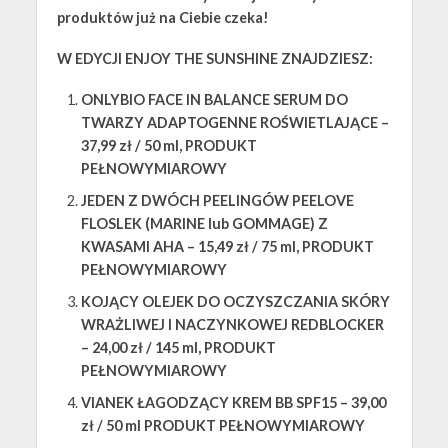
produktów już na Ciebie czeka!
W EDYCJI ENJOY THE SUNSHINE ZNAJDZIESZ:
ONLYBIO FACE IN BALANCE SERUM DO
TWARZY ADAPTOGENNE ROŚWIETLAJĄCE –
37,99 zł / 50 ml, PRODUKT
PEŁNOWYMIAROWY
JEDEN Z DWÓCH PEELINGÓW PEELOVE
FLOSLEK (MARINE lub GOMMAGE) Z
KWASAMI AHA – 15,49 zł / 75 ml, PRODUKT
PEŁNOWYMIAROWY
KOJĄCY OLEJEK DO OCZYSZCZANIA SKÓRY
WRAŻLIWEJ I NACZYNKOWEJ REDBLOCKER
– 24,00 zł / 145 ml, PRODUKT
PEŁNOWYMIAROWY
VIANEK ŁAGODZĄCY KREM BB SPF15 – 39,00
zł / 50 ml PRODUKT PEŁNOWYMIAROWY