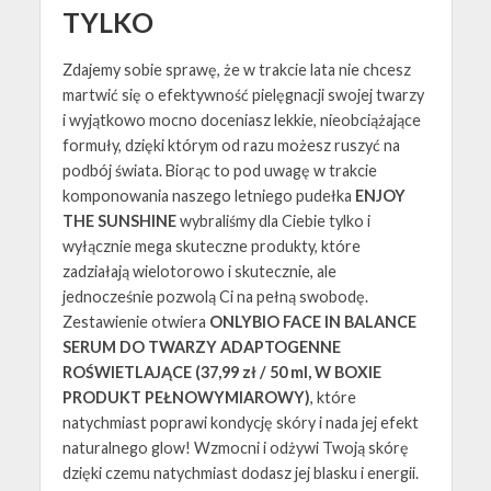
TYLKO
Zdajemy sobie sprawę, że w trakcie lata nie chcesz
martwić się o efektywność pielęgnacji swojej twarzy
i wyjątkowo mocno doceniasz lekkie, nieobciążające
formuły, dzięki którym od razu możesz ruszyć na
podbój świata. Biorąc to pod uwagę w trakcie
komponowania naszego letniego pudełka
ENJOY
THE SUNSHINE
wybraliśmy dla Ciebie tylko i
wyłącznie mega skuteczne produkty, które
zadziałają wielotorowo i skutecznie, ale
jednocześnie pozwolą Ci na pełną swobodę.
Zestawienie otwiera
ONLYBIO FACE IN BALANCE
SERUM DO TWARZY ADAPTOGENNE
ROŚWIETLAJĄCE (37,99 zł / 50 ml, W BOXIE
PRODUKT PEŁNOWYMIAROWY)
, które
natychmiast poprawi kondycję skóry i nada jej efekt
naturalnego glow! Wzmocni i odżywi Twoją skórę
dzięki czemu natychmiast dodasz jej blasku i energii.