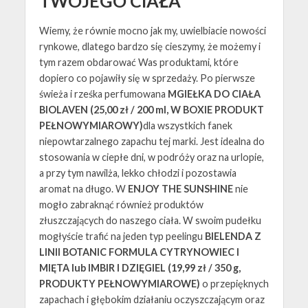
TWOJEGO CIAŁA
Wiemy, że równie mocno jak my, uwielbiacie nowości
rynkowe, dlatego bardzo się cieszymy, że możemy i
tym razem obdarować Was produktami, które
dopiero co pojawiły się w sprzedaży. Po pierwsze
świeża i rześka perfumowana
MGIEŁKA DO CIAŁA
BIOLAVEN (25,00 zł / 200 ml, W BOXIE PRODUKT
PEŁNOWYMIAROWY)
dla wszystkich fanek
niepowtarzalnego zapachu tej marki. Jest idealna do
stosowania w ciepłe dni, w podróży oraz na urlopie,
a przy tym nawilża, lekko chłodzi i pozostawia
aromat na długo. W
ENJOY THE SUNSHINE
nie
mogło zabraknąć również produktów
złuszczających do naszego ciała. W swoim pudełku
mogłyście trafić na jeden typ peelingu
BIELENDA Z
LINII BOTANIC FORMULA CYTRYNOWIEC I
MIĘTA lub IMBIR I DZIĘGIEL (19,99 zł / 350 g,
PRODUKTY PEŁNOWYMIAROWE)
o przepięknych
zapachach i głębokim działaniu oczyszczającym oraz