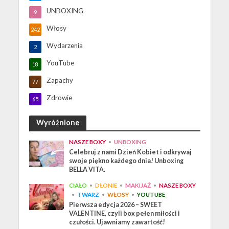
UNBOXING
9
Włosy
242
Wydarzenia
2
YouTube
18
Zapachy
77
Zdrowie
65
Wyróżnione
NASZE BOXY
•
UNBOXING
Celebruj z nami Dzień Kobiet i odkrywaj
swoje piękno każdego dnia! Unboxing
BELLA VITA.
CIAŁO
•
DŁONIE
•
MAKIJAŻ
•
NASZE BOXY
•
TWARZ
•
WŁOSY
•
YOUTUBE
Pierwsza edycja 2026 – SWEET
VALENTINE, czyli box pełen miłości i
czułości. Ujawniamy zawartość!