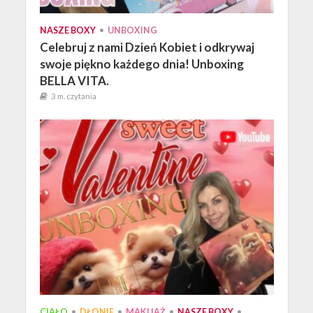
NASZE BOXY
•
UNBOXING
Celebruj z nami Dzień Kobiet i odkrywaj
swoje piękno każdego dnia! Unboxing
BELLA VITA.
3 m. czytania
CIAŁO
•
DŁONIE
•
MAKIJAŻ
•
NASZE BOXY
•