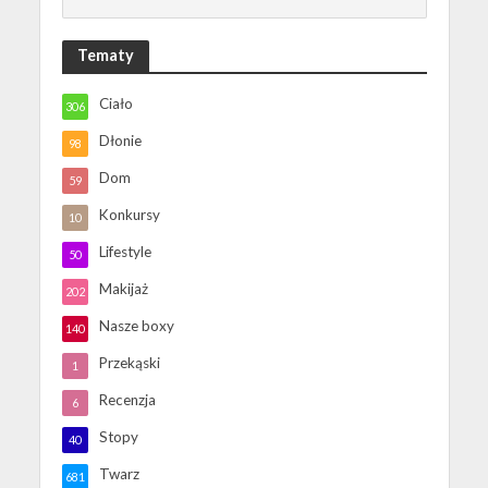
Tematy
Ciało
306
Dłonie
98
Dom
59
Konkursy
10
Lifestyle
50
Makijaż
202
Nasze boxy
140
Przekąski
1
Recenzja
6
Stopy
40
Twarz
681