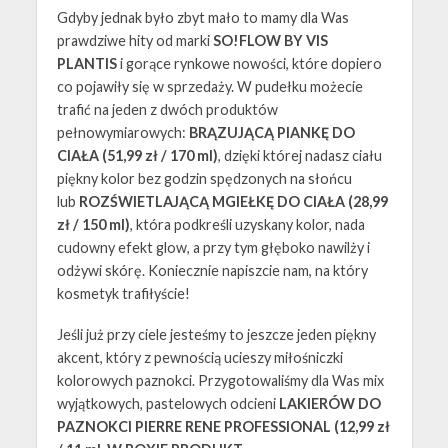
Gdyby jednak było zbyt mało to mamy dla Was
prawdziwe hity od marki
SO!FLOW BY VIS
PLANTIS
i gorące rynkowe nowości, które dopiero
co pojawiły się w sprzedaży. W pudełku możecie
trafić na jeden z dwóch produktów
pełnowymiarowych:
BRĄZUJĄCĄ PIANKĘ DO
CIAŁA (51,99 zł / 170 ml)
, dzięki której nadasz ciału
piękny kolor bez godzin spędzonych na słońcu
lub
ROZŚWIETLAJĄCĄ MGIEŁKĘ DO CIAŁA (28,99
zł / 150 ml)
, która podkreśli uzyskany kolor, nada
cudowny efekt glow, a przy tym głęboko nawilży i
odżywi skórę. Koniecznie napiszcie nam, na który
kosmetyk trafiłyście!
Jeśli już przy ciele jesteśmy to jeszcze jeden piękny
akcent, który z pewnością ucieszy miłośniczki
kolorowych paznokci. Przygotowaliśmy dla Was mix
wyjątkowych, pastelowych odcieni
LAKIERÓW DO
PAZNOKCI PIERRE RENE PROFESSIONAL (12,99 zł