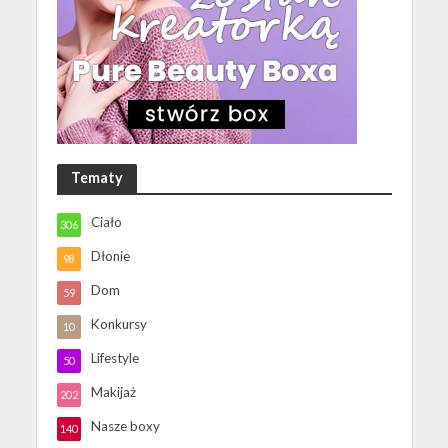
Tematy
Ciało
306
Dłonie
98
Dom
59
Konkursy
10
Lifestyle
50
Makijaż
202
Nasze boxy
140