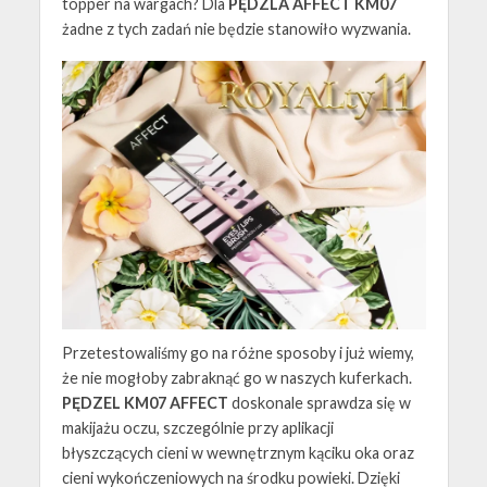
topper na wargach? Dla
PĘDZLA AFFECT KM07
żadne z tych zadań nie będzie stanowiło wyzwania.
Przetestowaliśmy go na różne sposoby i już wiemy,
że nie mogłoby zabraknąć go w naszych kuferkach.
PĘDZEL KM07 AFFECT
doskonale sprawdza się w
makijażu oczu, szczególnie przy aplikacji
błyszczących cieni w wewnętrznym kąciku oka oraz
cieni wykończeniowych na środku powieki. Dzięki