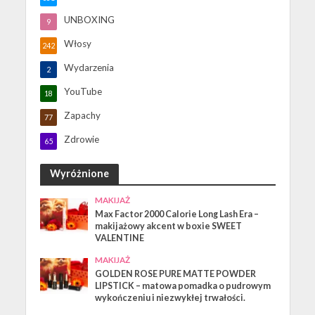
UNBOXING
9
Włosy
242
Wydarzenia
2
YouTube
18
Zapachy
77
Zdrowie
65
Wyróżnione
MAKIJAŻ
Max Factor 2000 Calorie Long Lash Era –
makijażowy akcent w boxie SWEET
VALENTINE
MAKIJAŻ
GOLDEN ROSE PURE MATTE POWDER
LIPSTICK – matowa pomadka o pudrowym
wykończeniu i niezwykłej trwałości.