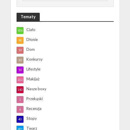
Tematy
Ciało
306
Dłonie
98
Dom
59
Konkursy
10
Lifestyle
50
Makijaż
202
Nasze boxy
140
Przekąski
1
Recenzja
6
Stopy
40
Twarz
681