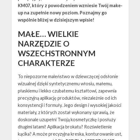
KM07, który z powodzeniem wzniesie Twój make-
up na zupełnie nowy poziom. Poznajmy go
wspólnie bliżej w dzisiejszym wpisie!
MAŁE… WIELKIE
NARZĘDZIE O
WSZECHSTRONNYM
CHARAKTERZE
To niepozorne maleństwo w dziewczęcej odsłonie
wizualnej dzięki syntetycznemu włosiu, małemu,
płaskiemu i lekko czubatemu kształtowi, zapewnia
precyzyjną aplikację produktów, niezależnie od ich
konsystencji i formuły. Jego design i wysokiej jakości
materiały, z których został wykonany sprawią, że
doskonale uzupełni Twoją kosmetyczkę i posłuży
długimi latami! Aplikacja brokatu? Rozświetlenie
kącika? A może precyzyjna kreska, konturowanie ust,