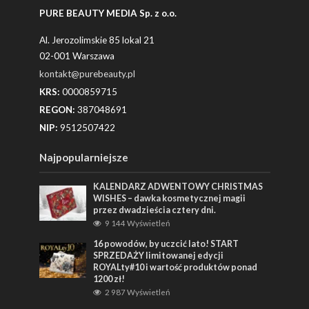
PURE BEAUTY MEDIA Sp. z o.o.
Al. Jerozolimskie 85 lokal 21
02-001 Warszawa
kontakt@purebeauty.pl
KRS:
0000859715
REGON:
387048691
NIP:
9512507422
Najpopularniejsze
KALENDARZ ADWENTOWY CHRISTMAS
WISHES – dawka kosmetycznej magii
przez dwadzieścia cztery dni.
9 144 Wyświetleń
16 powodów, by uczcić lato! START
SPRZEDAŻY limitowanej edycji
ROYALty#10 i wartość produktów ponad
1200 zł!
2 987 Wyświetleń