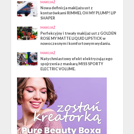
MAKIJAŻ
Nowa definicja makijażu ust z
konturówkami RIMMEL OH MY PLUMP! LIP
SHAPER
MAKIJAŻ
Perfekcyjny i trwały makijaż ust z GOLDEN
ROSE MY MATTE LIQUID LIPSTICK w
nowoczesnym i komfortowym wydaniu.
MAKIJAŻ
Natychmiastowy efekt elektryzującego
spojrzenia z maskarą MISS SPORTY
ELECTRIC VOLUME.