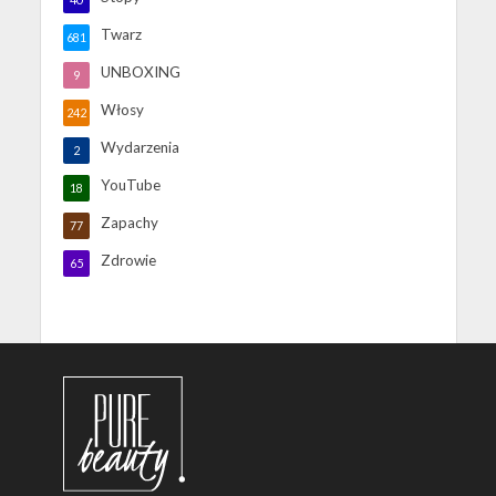
Twarz
681
UNBOXING
9
Włosy
242
Wydarzenia
2
YouTube
18
Zapachy
77
Zdrowie
65