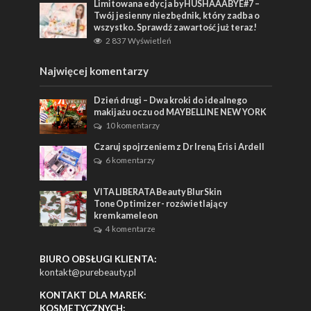
Limitowana edycja byHUSHAAABYE#7 –
Twój jesienny niezbędnik, który zadba o
wszystko. Sprawdź zawartość już teraz!
2 837 Wyświetleń
Najwięcej komentarzy
Dzień drugi – Dwa kroki do idealnego
makijażu oczu od MAYBELLINE NEW YORK
10 komentarzy
Czaruj spojrzeniem z Dr Ireną Eris i Ardell
6 komentarzy
VITA LIBERATA Beauty Blur Skin
Tone Optimizer - rozświetlający
krem kameleon
4 komentarze
BIURO OBSŁUGI KLIENTA:
kontakt@purebeauty.pl
KONTAKT DLA MAREK:
KOSMETYCZNYCH: