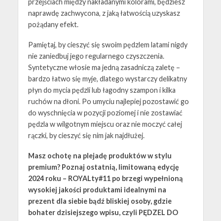
przejściach między nakładanymi kolorami, będziesz
naprawdę zachwycona, z jaką łatwością uzyskasz
pożądany efekt.
Pamiętaj, by cieszyć się swoim pędzlem latami nigdy
nie zaniedbuj jego regularnego czyszczenia.
Syntetyczne włosie ma jedną zasadniczą zaletę –
bardzo łatwo się myje, dlatego wystarczy delikatny
płyn do mycia pędzli lub łagodny szampon i kilka
ruchów na dłoni. Po umyciu najlepiej pozostawić go
do wyschnięcia w pozycji poziomej i nie zostawiać
pędzla w wilgotnym miejscu oraz nie moczyć całej
rączki, by cieszyć się nim jak najdłużej.
Masz ochotę na plejadę produktów w stylu
premium?
Poznaj ostatnią, limitowaną edycję
2024 roku – ROYALty#11 po brzegi wypełnioną
wysokiej jakości produktami idealnymi na
prezent dla siebie bądź bliskiej osoby, gdzie
bohater dzisiejszego wpisu, czyli PĘDZEL DO