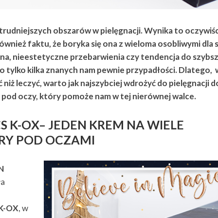
trudniejszych obszarów w pielęgnacji. Wynika to oczywiśc
również faktu, że boryka się ona z wieloma osobliwymi dla 
zna, nieestetyczne przebarwienia czy tendencja do szybs
 tylko kilka znanych nam pewnie przypadłości. Dlatego, 
 niż leczyć, warto jak najszybciej wdrożyć do pielęgnacji d
 pod oczy, który pomoże nam w tej nierównej walce.
CS K-OX– JEDEN KREM NA WIELE
RY POD OCZAMI
N
ła
 K-OX
, w