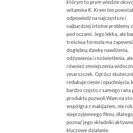
którym to prym wiedzie oks
witamina K. Krem ten powstał
odpowiedź na najczęstsze i
najbardziej istotne problemy 
pod oczami. Jego lekka, ale b
treściwa formuła ma zapewni
dogłębną dawkę nawilżenia,
odżywienia i rozświetlenia, al
również zmniejszenia widoczn
zmarszczek. Oprócz skuteczn
redukuje cienie i opuchnięcia, 
bardzo często z samego rana 
produktu pozwoli Wam na stos
współgra z makijażem, nie rolu
nieprzyjemnego filmu, dlatego
poznać jego składniki aktywne
kluczowe działanie.