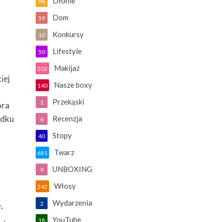
Dłonie
98
Dom
59
Konkursy
10
Lifestyle
50
Makijaż
202
iej
Nasze boxy
140
Przekąski
1
óra
adku
Recenzja
6
Stopy
40
Twarz
681
UNBOXING
9
Włosy
242
Wydarzenia
2
,
YouTube
18