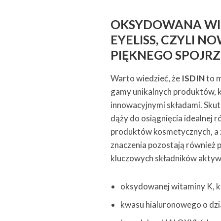
OKSYDOWANA WIT
EYELISS, CZYLI 
PIĘKNEGO SPOJRZ
Warto wiedzieć, że
ISDIN
to m
gamy unikalnych produktów, k
innowacyjnymi składami. Skut
dąży do osiągnięcia idealne
produktów kosmetycznych, a z
znaczenia pozostają również 
kluczowych składników aktyw
oksydowanej witaminy K, kt
kwasu hialuronowego o dzia