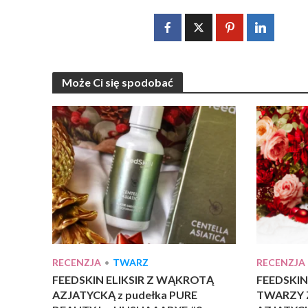
Może Ci się spodobać
RECENZJA
•
TWARZ
RECENZJA
FEEDSKIN ELIKSIR Z WĄKROTĄ
FEEDSKIN
AZJATYCKĄ z pudełka PURE
TWARZY 