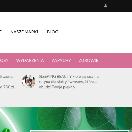
E
NASZE MARKI
BLOG
OSY
WYDARZENIA
ZAPACHY
ZDROWIE
kszona,
SLEEPING BEAUTY – pielęgnacyjna
z
rutyna dla skóry i włosów, która…
d 700 zł.
obudzi Twoje piękno.