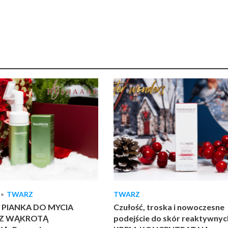
•
TWARZ
TWARZ
 PIANKA DO MYCIA
Czułość, troska i nowoczesne
Z WĄKROTĄ
podejście do skór reaktywnyc