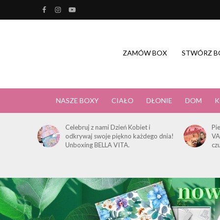
ZAMÓW BOX
STWÓRZ B
NASZE BOXY
CIAŁO
DŁONIE
DOM
K
Celebruj z nami Dzień Kobiet i
Pi
odkrywaj swoje piękno każdego dnia!
VA
Unboxing BELLA VITA.
cz