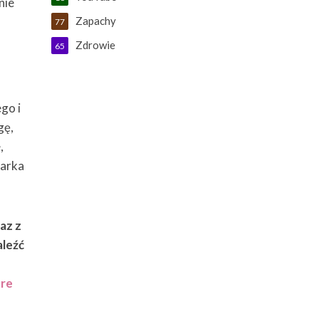
nie
Zapachy
77
Zdrowie
65
go i
gę,
,
marka
az z
aleźć
ure