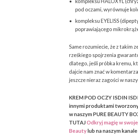
kompleksu HALOXYL (chryzy
pod oczami, wyrównuje kolo
kompleksu EYELISS (dipept
poprawiającego mikrokrążen
Same rozumiecie, że z takim 
rześkiego spojrzenia gwaran
dlatego, jeśli próbka kremu, 
dajcie nam znać w komentarza
jeszcze nieraz zagości w nasz
KREM POD OCZY ISDIN ISDIN
innymi produktami tworzonym
w naszym PURE BEAUTY BOX 
TUTAJ
Odkryj magię w swoje
Beauty
lub na naszym kana