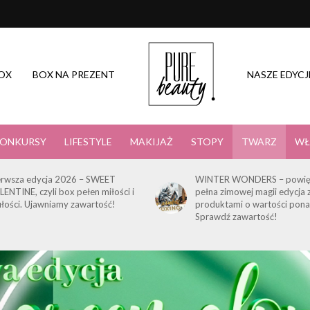
OX
BOX NA PREZENT
NASZE EDYCJ
ONKURSY
LIFESTYLE
MAKIJAŻ
STOPY
TWARZ
WŁ
erwsza edycja 2026 – SWEET
WINTER WONDERS – powię
LENTINE, czyli box pełen miłości i
pełna zimowej magii edycja 
ułości. Ujawniamy zawartość!
produktami o wartości pona
Sprawdź zawartość!