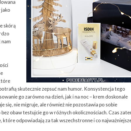
ydowana
 jako
ze skórą
ardzo
ć nam
e
ości
ie
które
potrafią skutecznie zepsuć nam humor. Konsystencja tego
owanie go zarówno na dzień, jak i na noc – krem doskonale
je się, nie migruje, ale również nie pozostawia po sobie
 bez obaw testujcie go w różnych okolicznościach. Czas zat
, które odpowiadają za tak wszechstronne i co najważniejsz