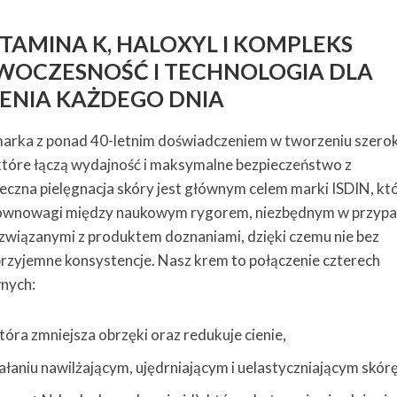
AMINA K, HALOXYL I KOMPLEKS
NOWOCZESNOŚĆ I TECHNOLOGIA DLA
ENIA KAŻDEGO DNIA
arka z ponad 40-letnim doświadczeniem w tworzeniu szerok
tóre łączą wydajność i maksymalne bezpieczeństwo z
eczna pielęgnacja skóry jest głównym celem marki ISDIN, kt
j równowagi między naukowym rygorem, niezbędnym w przyp
wiązanymi z produktem doznaniami, dzięki czemu nie bez
przyjemne konsystencje. Nasz krem to połączenie czterech
nych:
óra zmniejsza obrzęki oraz redukuje cienie,
łaniu nawilżającym, ujędrniającym i uelastyczniającym skórę