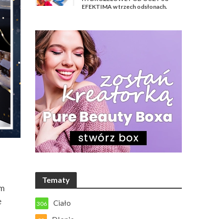
EFEKTIMA w trzech odsłonach.
Tematy
em
e
Ciało
306