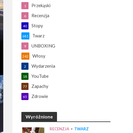
Przekąski
1
Recenzja
6
Stopy
40
Twarz
681
UNBOXING
9
Włosy
242
Wydarzenia
2
YouTube
18
Zapachy
77
Zdrowie
65
Wyróżnione
RECENZJA
•
TWARZ