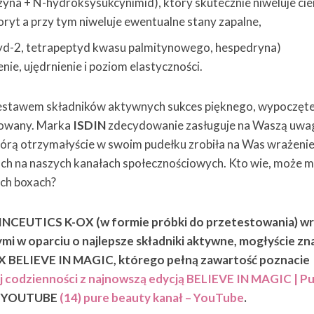
na + N-hydroksysukcynimid), który skutecznie niweluje cie
ryt a przy tym niweluje ewentualne stany zapalne,
yd-2, tetrapeptyd kwasu palmitynowego, hespedryna)
ie, ujędrnienie i poziom elastyczności.
zestawem składników aktywnych sukces pięknego, wypoczęte
towany. Marka
ISDIN
zdecydowanie zasługuje na Waszą uwa
którą otrzymałyście w swoim pudełku zrobiła na Was wrażenie
ch na naszych kanałach społecznościowych. Kto wie, może 
ych boxach?
CEUTICS K-OX (w formie próbki do przetestowania) wr
i w oparciu o najlepsze składniki aktywne, mogłyście zn
BELIEVE IN MAGIC, którego pełną zawartość poznacie
j codzienności z najnowszą edycją BELIEVE IN MAGIC | P
le YOUTUBE
(14) pure beauty kanał – YouTube
.