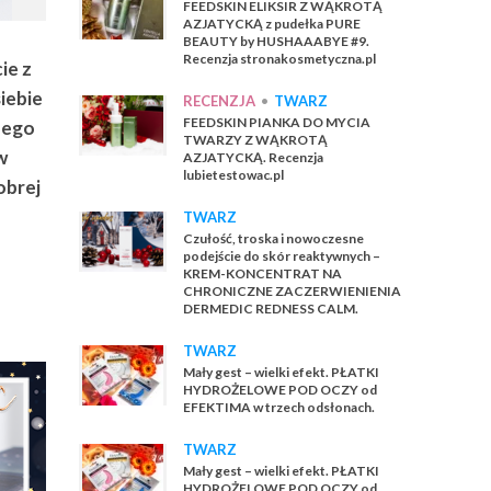
FEEDSKIN ELIKSIR Z WĄKROTĄ
AZJATYCKĄ z pudełka PURE
BEAUTY by HUSHAAABYE #9.
Recenzja stronakosmetyczna.pl
ie z
siebie
RECENZJA
•
TWARZ
FEEDSKIN PIANKA DO MYCIA
zego
TWARZY Z WĄKROTĄ
w
AZJATYCKĄ. Recenzja
lubietestowac.pl
obrej
TWARZ
Czułość, troska i nowoczesne
podejście do skór reaktywnych –
KREM-KONCENTRAT NA
CHRONICZNE ZACZERWIENIENIA
DERMEDIC REDNESS CALM.
TWARZ
Mały gest – wielki efekt. PŁATKI
HYDROŻELOWE POD OCZY od
EFEKTIMA w trzech odsłonach.
TWARZ
Mały gest – wielki efekt. PŁATKI
HYDROŻELOWE POD OCZY od