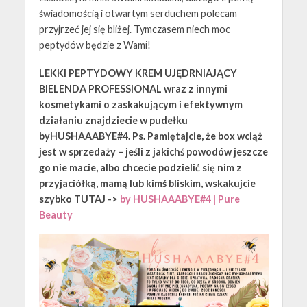
świadomością i otwartym serduchem polecam
przyjrzeć jej się bliżej. Tymczasem niech moc
peptydów będzie z Wami!
LEKKI PEPTYDOWY KREM UJĘDRNIAJĄCY
BIELENDA PROFESSIONAL wraz z innymi
kosmetykami o zaskakującym i efektywnym
działaniu znajdziecie w pudełku
byHUSHAAABYE#4. Ps. Pamiętajcie, że box wciąż
jest w sprzedaży – jeśli z jakichś powodów jeszcze
go nie macie, albo chcecie podzielić się nim z
przyjaciółką, mamą lub kimś bliskim, wskakujcie
szybko TUTAJ ->
by HUSHAAABYE#4 | Pure
Beauty