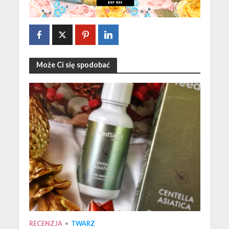
Może Ci się spodobać
RECENZJA
•
TWARZ