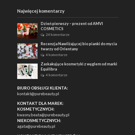
Najwięcej komentarzy
Dzień pierwszy – prezent od AMVI
COSMETICS
24 komentarze
Recenzja Nawilżającej bio pianki do mycia
twarzy od Orientany
4 komentarze
Zaskakujące kosmetyki z węglem od marki
Equilibra
4 komentarze
BIURO OBSŁUGI KLIENTA:
kontakt@purebeauty.pl
KONTAKT DLA MAREK:
KOSMETYCZNYCH:
kwasny.beata@purebeauty.pl
NIEKOSMETYCZNYCH:
agata@purebeauty.pl