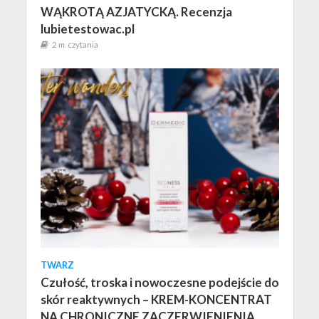
WĄKROTĄ AZJATYCKĄ. Recenzja
lubietestowac.pl
2 m. czytania
TWARZ
Czułość, troska i nowoczesne podejście do
skór reaktywnych – KREM-KONCENTRAT
NA CHRONICZNE ZACZERWIENIENIA