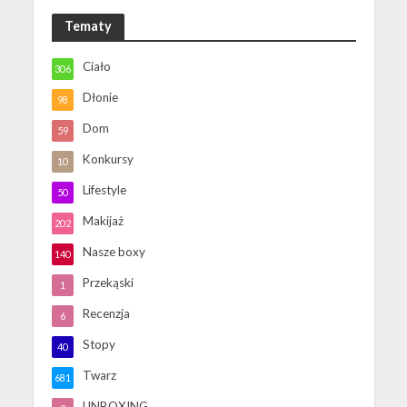
Tematy
Ciało
306
Dłonie
98
Dom
59
Konkursy
10
Lifestyle
50
Makijaż
202
Nasze boxy
140
Przekąski
1
Recenzja
6
Stopy
40
Twarz
681
UNBOXING