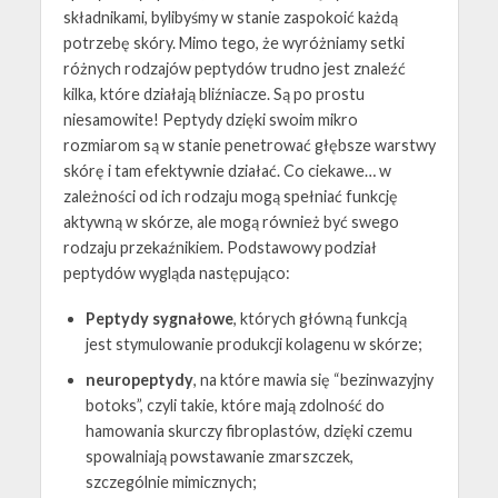
składnikami, bylibyśmy w stanie zaspokoić każdą
potrzebę skóry. Mimo tego, że wyróżniamy setki
różnych rodzajów peptydów trudno jest znaleźć
kilka, które działają bliźniacze. Są po prostu
niesamowite! Peptydy dzięki swoim mikro
rozmiarom są w stanie penetrować głębsze warstwy
skórę i tam efektywnie działać. Co ciekawe… w
zależności od ich rodzaju mogą spełniać funkcję
aktywną w skórze, ale mogą również być swego
rodzaju przekaźnikiem. Podstawowy podział
peptydów wygląda następująco:
Peptydy sygnałowe
, których główną funkcją
jest stymulowanie produkcji kolagenu w skórze;
neuropeptydy
, na które mawia się “bezinwazyjny
botoks”, czyli takie, które mają zdolność do
hamowania skurczy fibroplastów, dzięki czemu
spowalniają powstawanie zmarszczek,
szczególnie mimicznych;