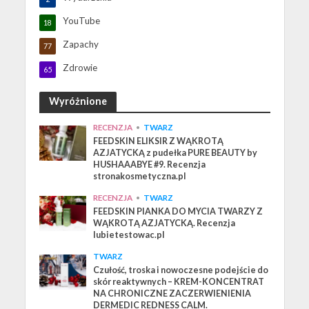
YouTube
18
Zapachy
77
Zdrowie
65
Wyróżnione
RECENZJA
•
TWARZ
FEEDSKIN ELIKSIR Z WĄKROTĄ
AZJATYCKĄ z pudełka PURE BEAUTY by
HUSHAAABYE #9. Recenzja
stronakosmetyczna.pl
RECENZJA
•
TWARZ
FEEDSKIN PIANKA DO MYCIA TWARZY Z
WĄKROTĄ AZJATYCKĄ. Recenzja
lubietestowac.pl
TWARZ
Czułość, troska i nowoczesne podejście do
skór reaktywnych – KREM-KONCENTRAT
NA CHRONICZNE ZACZERWIENIENIA
DERMEDIC REDNESS CALM.