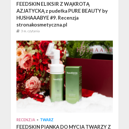
FEEDSKIN ELIKSIR Z WĄKROTĄ
AZJATYCKĄ z pudełka PURE BEAUTY by
HUSHAAABYE #9. Recenzja
stronakosmetyczna.pl
3 m. czytania
RECENZJA
•
TWARZ
FEEDSKIN PIANKA DO MYCIA TWARZY Z