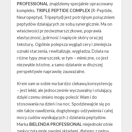
PROFESSIONAL
znajdziemy specjalnie opracowany
kompleks.
TRIPLE PEPTIDE COMPLEX
(R-Peptide,
Neuropeptyd, Tripeptyd) jest potrójnym połączniem
peptydów działających ze sobą synergicznie. Ma on
właściwości przeciwzmarszczkowe, poprawia
elastyczność, jędrność i napięcie skóry oraz jej
teksturę. Ogólnie polepsza wygląd cery i zmniejsza
oznaki starzenia, rewitalizuje, wygładza. Działa na
różne typy zmarszczek, w tym – mimiczne, co jest
niezwykle istotne, a samo działanie w dłuższej
perspektywie naprawdę zauważalne.
Krem sam w sobie ma bardzo ciekawą konsystencję
– jest lekki, ale jednocześnie wyczuwalny i otulający,
dzięki czemu śmiało mogę polecić Wam i do
stosowania na dzień i na noc. Spodziewajcie się po
nim także nawilżenia, dogłębnego odżywienia i całej
mocy cudów wynikających z działania peptydów.
Marka
BIELENDA PROFESSIONAL
niejednokrotnie
zaskoczyła mnie swoimi składami, dlatego z pełną