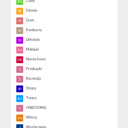
Ciało
306
Dłonie
98
Dom
59
Konkursy
10
Lifestyle
50
Makijaż
202
Nasze boxy
140
Przekąski
1
Recenzja
6
Stopy
40
Twarz
681
UNBOXING
9
Włosy
242
Wydarzenia
2