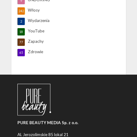
9
Włosy
242
Wydarzenia
2
YouTube
18
Zapachy
77
Zdrowie
65
PURE BEAUTY MEDIA Sp. z o.o.
Al. Jerozolimskie 85 lokal 21