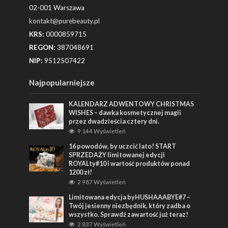
02-001 Warszawa
kontakt@purebeauty.pl
KRS:
0000859715
REGON:
387048691
NIP:
9512507422
Najpopularniejsze
KALENDARZ ADWENTOWY CHRISTMAS
WISHES – dawka kosmetycznej magii
przez dwadzieścia cztery dni.
9 144 Wyświetleń
16 powodów, by uczcić lato! START
SPRZEDAŻY limitowanej edycji
ROYALty#10 i wartość produktów ponad
1200 zł!
2 987 Wyświetleń
Limitowana edycja byHUSHAAABYE#7 –
Twój jesienny niezbędnik, który zadba o
wszystko. Sprawdź zawartość już teraz!
2 837 Wyświetleń