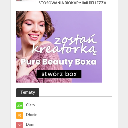
STOSOWANIA BIOKAP z linii BELLEZZA.
Tematy
Ciało
306
Dłonie
98
Dom
59