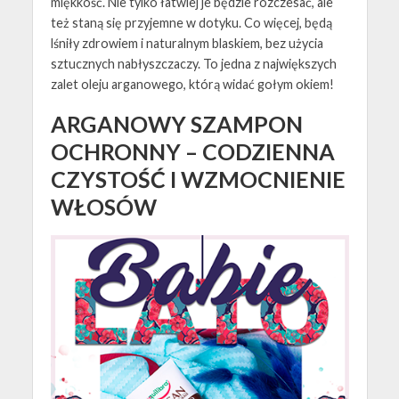
miękkość. Nie tylko łatwiej je będzie rozczesać, ale
też staną się przyjemne w dotyku. Co więcej, będą
lśniły zdrowiem i naturalnym blaskiem, bez użycia
sztucznych nabłyszczaczy. To jedna z największych
zalet oleju arganowego, którą widać gołym okiem!
ARGANOWY SZAMPON
OCHRONNY – CODZIENNA
CZYSTOŚĆ I WZMOCNIENIE
WŁOSÓW