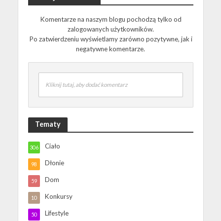
Komentarze na naszym blogu pochodzą tylko od
zalogowanych użytkowników.
Po zatwierdzeniu wyświetlamy zarówno pozytywne, jak i
negatywne komentarze.
Kliknij tutaj, aby dodać komentarz
Tematy
Ciało
306
Dłonie
98
Dom
59
Konkursy
10
Lifestyle
50