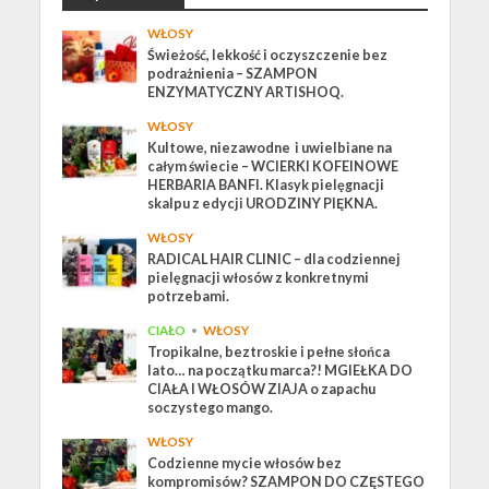
WŁOSY
Świeżość, lekkość i oczyszczenie bez
podrażnienia – SZAMPON
ENZYMATYCZNY ARTISHOQ.
WŁOSY
Kultowe, niezawodne i uwielbiane na
całym świecie – WCIERKI KOFEINOWE
HERBARIA BANFI. Klasyk pielęgnacji
skalpu z edycji URODZINY PIĘKNA.
WŁOSY
RADICAL HAIR CLINIC – dla codziennej
pielęgnacji włosów z konkretnymi
potrzebami.
CIAŁO
•
WŁOSY
Tropikalne, beztroskie i pełne słońca
lato… na początku marca?! MGIEŁKA DO
CIAŁA I WŁOSÓW ZIAJA o zapachu
soczystego mango.
WŁOSY
Codzienne mycie włosów bez
kompromisów? SZAMPON DO CZĘSTEGO