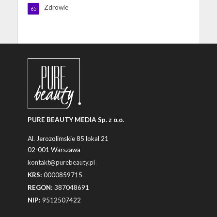
Zdrowie
65
PURE BEAUTY MEDIA Sp. z o.o.
Al. Jerozolimskie 85 lokal 21
02-001 Warszawa
kontakt@purebeauty.pl
KRS:
0000859715
REGON:
387048691
NIP:
9512507422