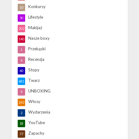
Konkursy
10
Lifestyle
50
Makijaż
202
Nasze boxy
140
Przekąski
1
Recenzja
6
Stopy
40
Twarz
681
UNBOXING
9
Włosy
242
Wydarzenia
2
YouTube
18
Zapachy
77