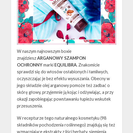
W naszym najnowszym boxie
znajdziesz
ARGANOWY SZAMPON
OCHRONNY
marki
EQUILIBRA
. Znakomicie
sprawdzi się do włosów osłabionych i łamliwych,
oczyszczając je bez efektu wysuszania. Obecny w
jego składzie olej arganowy pomoże też zadbać o
skórę głowy, przyjemnie ją kojąc i odżywiając, a przy
okazji zapobiegając powstawaniu łupieżu wskutek
przesuszenia.
W recepturze tego naturalnego kosmetyku (98
składników pochodzenia roślinnego) znajdują się też
wzmacniające ekstrakty z liści herbaty, siemienia