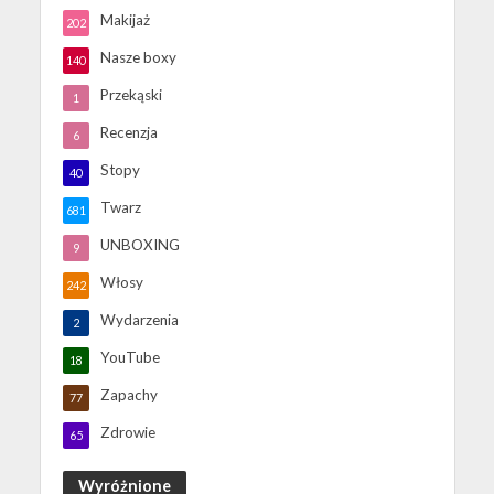
Makijaż
202
Nasze boxy
140
Przekąski
1
Recenzja
6
Stopy
40
Twarz
681
UNBOXING
9
Włosy
242
Wydarzenia
2
YouTube
18
Zapachy
77
Zdrowie
65
Wyróżnione