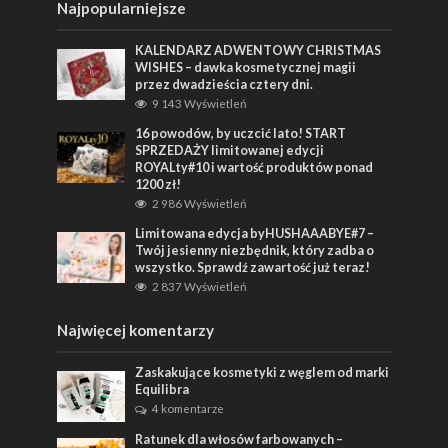
Najpopularniejsze
KALENDARZ ADWENTOWY CHRISTMAS
WISHES – dawka kosmetycznej magii
przez dwadzieścia cztery dni.
9 143 Wyświetleń
16 powodów, by uczcić lato! START
SPRZEDAŻY limitowanej edycji
ROYALty#10 i wartość produktów ponad
1200 zł!
2 986 Wyświetleń
Limitowana edycja byHUSHAAABYE#7 –
Twój jesienny niezbędnik, który zadba o
wszystko. Sprawdź zawartość już teraz!
2 837 Wyświetleń
Najwięcej komentarzy
Zaskakujące kosmetyki z węglem od marki
Equilibra
4 komentarze
Ratunek dla włosów farbowanych –