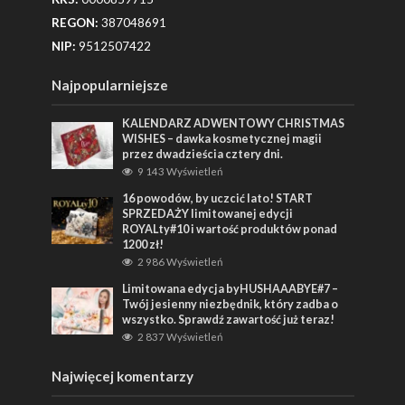
REGON:
387048691
NIP:
9512507422
Najpopularniejsze
KALENDARZ ADWENTOWY CHRISTMAS
WISHES – dawka kosmetycznej magii
przez dwadzieścia cztery dni.
9 143 Wyświetleń
16 powodów, by uczcić lato! START
SPRZEDAŻY limitowanej edycji
ROYALty#10 i wartość produktów ponad
1200 zł!
2 986 Wyświetleń
Limitowana edycja byHUSHAAABYE#7 –
Twój jesienny niezbędnik, który zadba o
wszystko. Sprawdź zawartość już teraz!
2 837 Wyświetleń
Najwięcej komentarzy