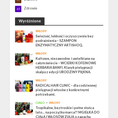
Zdrowie
65
Wyróżnione
WŁOSY
Świeżość, lekkość i oczyszczenie bez
podrażnienia – SZAMPON
ENZYMATYCZNY ARTISHOQ.
WŁOSY
Kultowe, niezawodne i uwielbiane na
całym świecie – WCIERKI KOFEINOWE
HERBARIA BANFI. Klasyk pielęgnacji
skalpu z edycji URODZINY PIĘKNA.
WŁOSY
RADICAL HAIR CLINIC – dla codziennej
pielęgnacji włosów z konkretnymi
potrzebami.
CIAŁO
•
WŁOSY
Tropikalne, beztroskie i pełne słońca
lato… na początku marca?! MGIEŁKA DO
CIAŁA I WŁOSÓW ZIAJA o zapachu