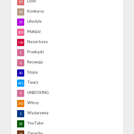
Dom
59
Konkursy
10
Lifestyle
50
Makijaż
202
Nasze boxy
140
Przekąski
1
Recenzja
6
Stopy
40
Twarz
681
UNBOXING
9
Włosy
242
Wydarzenia
2
YouTube
18
Zapachy
77