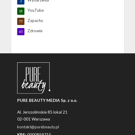
2
YouTube
18
Zapachy
77
Zdrowie
65
PURE BEAUTY MEDIA Sp. z o.o.
Al. Jerozolimskie 85 lokal 21
02-001 Warszawa
kontakt@purebeauty.pl
KRS:
0000859715