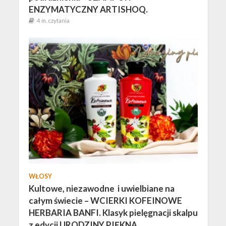
ENZYMATYCZNY ARTISHOQ.
4 m. czytania
WŁOSY
Kultowe, niezawodne i uwielbiane na
całym świecie – WCIERKI KOFEINOWE
HERBARIA BANFI. Klasyk pielęgnacji skalpu
z edycji URODZINY PIĘKNA.