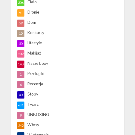
Ciało
306
Dłonie
98
Dom
59
Konkursy
10
Lifestyle
50
Makijaż
202
Nasze boxy
140
Przekąski
1
Recenzja
6
Stopy
40
Twarz
681
UNBOXING
9
Włosy
242
Wydarzenia