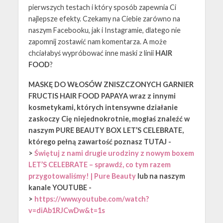
pierwszych testach i który sposób zapewnia Ci
najlepsze efekty. Czekamy na Ciebie zarówno na
naszym Facebooku, jak i Instagramie, dlatego nie
zapomnij zostawić nam komentarza. A może
chciałabyś wypróbować inne maski z linii
HAIR
FOOD
?
MASKĘ DO WŁOSÓW ZNISZCZONYCH GARNIER
FRUCTIS HAIR FOOD PAPAYA wraz z innymi
kosmetykami, których intensywne działanie
zaskoczy Cię niejednokrotnie, mogłaś znaleźć w
naszym PURE BEAUTY BOX LET’S CELEBRATE,
którego pełną zawartość poznasz TUTAJ -
>
Świętuj z nami drugie urodziny z nowym boxem
LET’S CELEBRATE – sprawdź, co tym razem
przygotowaliśmy! | Pure Beauty
lub na naszym
kanale YOUTUBE -
>
https://www.youtube.com/watch?
v=diAb1RJCwDw&t=1s