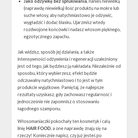
Jako odżywkę bez spłukiwania
, nanieś niewielką
(naprawdę niewielką) ilość produktu na mokre lub
suche włosy, aby natychmiastowo je odżywić,
wygładzić i dodać blasku. Ujarzmisz wtedy
rozdwojone końcówki i nadasz włosom pięknego,
egzotycznego zapachu.
Jak widzisz, sposób jej działania, a także
intensywności odżywienia i regeneracji uzależniony
jest od tego, jak będziesz ją nakładała. Niezależnie od
sposobu, który wybierzesz, efekt będzie
odczuwalny natychmiastowo i to jest w tym
produkcie wyjątkowe. Pamiętaj, że najlepsze
rezultaty uzyskasz, gdy zachowasz regularność i
jednocześnie nie zapomnisz o stosowaniu
łagodnego szamponu.
Włosomaniaczki pokochały ten kosmetyk i całą
linię
HAIR FOOD
, a one naprawdę znają się na
rzeczy! Koniecznie napisz, czy już jesteś po