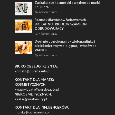
Zaskakujące kosmetyki z węglem od marki
Equilibra
4 komentarze
Ratunek dla włosów farbowanych –
BIOKAP NUTRICOLOR SZAMPON
ODBUDOWUJĄCY
4 komentarze
Duet nie do pokonania – zielona glinka i
olejek miętowy w pielęgnacji włosów od
VIANEK
4 komentarze
BIURO OBSŁUGI KLIENTA:
kontakt@purebeauty.pl
KONTAKT DLA MAREK:
KOSMETYCZNYCH:
kwasny.beata@purebeauty.pl
NIEKOSMETYCZNYCH:
agata@purebeauty.pl
KONTAKT DLA INFLUENCERÓW:
monika@purebeauty.pl