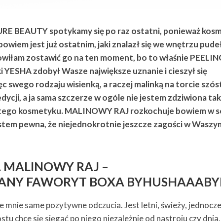
PURE BEAUTY spotykamy się po raz ostatni, ponieważ kos
iem jest już ostatnim, jaki znalazł się we wnętrzu pude
łam zostawić go na ten moment, bo to właśnie PEELI
ESHA zdobył Wasze największe uznanie i cieszył się
ęc swego rodzaju wisienką, a raczej malinką na torcie szós
edycji, a ja sama szczerze w ogóle nie jestem zdziwiona ta
tego kosmetyku. MALINOWY RAJ rozkochuje bowiem w s
estem pewna, że niejednokrotnie jeszcze zagości w Waszy
A MALINOWY RAJ –
ANY FAWORYT BOXA BYHUSHAAABY
e mnie same pozytywne odczucia. Jest letni, świeży, jednocz
stu chce się sięgać po niego niezależnie od nastroju czy dnia.