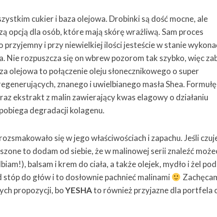
zystkim cukier i baza olejowa. Drobinki są dość mocne, ale
pszą opcją dla osób, które mają skórę wrażliwą. Sam proces
 przyjemny i przy niewielkiej ilości jesteście w stanie wykona
a. Nie rozpuszcza się on wbrew pozorom tak szybko, więc za
aza olejowa to połączenie oleju słonecznikowego o super
regenerujących, znanego i uwielbianego masła Shea. Formułę
az ekstrakt z malin zawierający kwas elagowy o działaniu
apobiega degradacji kolagenu.
rozsmakowało się w jego właściwościach i zapachu. Jeśli czuj
szone to dodam od siebie, że w malinowej serii znaleźć może
lbiam!), balsam i krem do ciała, a także olejek, mydło i żel pod
d stóp do głów i to dosłownie pachnieć malinami
Zachęca
ych propozycji, bo
YESHA
to również przyjazne dla portfela c