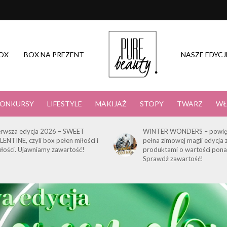
OX
BOX NA PREZENT
NASZE EDYCJ
ONKURSY
LIFESTYLE
MAKIJAŻ
STOPY
TWARZ
WŁ
erwsza edycja 2026 – SWEET
WINTER WONDERS – powię
LENTINE, czyli box pełen miłości i
pełna zimowej magii edycja 
ułości. Ujawniamy zawartość!
produktami o wartości pona
Sprawdź zawartość!