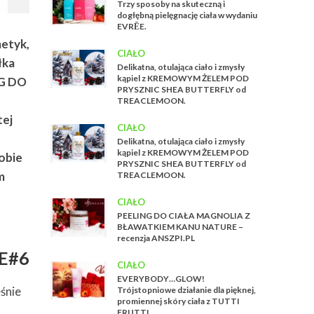
Trzy sposoby na skuteczną i
dogłębną pielęgnację ciała w wydaniu
EVRĒE.
metyk,
CIAŁO
łka
Delikatna, otulająca ciało i zmysły
kąpiel z KREMOWYM ŻELEM POD
NG DO
PRYSZNIC SHEA BUTTERFLY od
TREACLEMOON.
tej
CIAŁO
k
Delikatna, otulająca ciało i zmysły
kąpiel z KREMOWYM ŻELEM POD
obie
PRYSZNIC SHEA BUTTERFLY od
m
TREACLEMOON.
CIAŁO
PEELING DO CIAŁA MAGNOLIA Z
BŁAWATKIEM KANU NATURE –
recenzja ANSZPI.PL
E#6
CIAŁO
EVERYBODY…GLOW!
eśnie
Trójstopniowe działanie dla pięknej,
promiennej skóry ciała z TUTTI
FRUTTI.