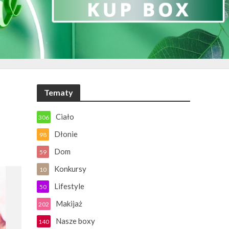
Tematy
Ciało
306
Dłonie
98
Dom
59
Konkursy
10
Lifestyle
50
Makijaż
202
Nasze boxy
140