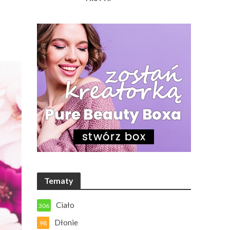
ą
Tematy
Ciało
306
Dłonie
98