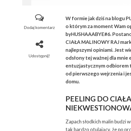
W formie jak dziś na blogu 
o którym za moment Wam opow
Dodaj komentarz
byHUSHAAABYE#6. Postanowi
CIAŁA MALINOWY RAJ marki Y
najlepszymi opiniami. Jest wi
Udostępnij!
odsłony tej ważnej dla mnie 
entuzjastycznym odbiorem 
od pierwszego wejrzenia i j
domu.
PEELING DO CIAŁ
NIEKWESTIONOW
Zapach słodkich malin budzi w
tak bardzo otulający, że po pro