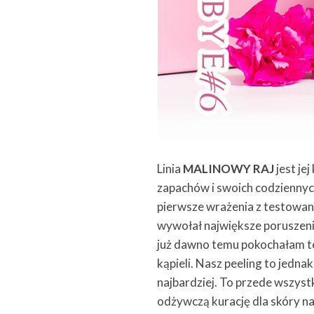
Linia
MALINOWY RAJ
jest je
zapachów i swoich codziennyc
pierwsze wrażenia z testowa
wywołał największe poruszenie
już dawno temu pokochałam te
kąpieli. Nasz peeling to jedna
najbardziej. To przede wszyst
odżywczą kurację dla skóry na 