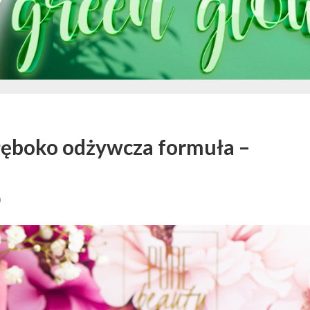
łęboko odżywcza formuła –
a