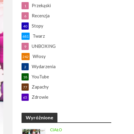
Przekąski
1
Recenzja
6
Stopy
40
Twarz
681
UNBOXING
9
Włosy
242
Wydarzenia
2
YouTube
18
Zapachy
77
Zdrowie
65
Wyróżnione
CIAŁO