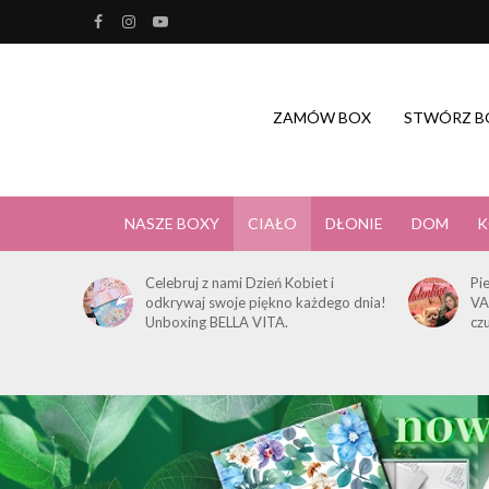
ZAMÓW BOX
STWÓRZ B
NASZE BOXY
CIAŁO
DŁONIE
DOM
K
Celebruj z nami Dzień Kobiet i
Pi
odkrywaj swoje piękno każdego dnia!
VA
Unboxing BELLA VITA.
cz