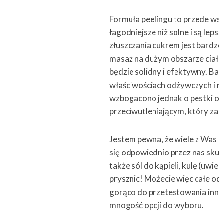
Formuła peelingu to przede ws
łagodniejsze niż solne i są le
złuszczania cukrem jest bardzo
masaż na dużym obszarze ciał
będzie solidny i efektywny. B
właściwościach odżywczych i 
wzbogacono jednak o pestki or
przeciwutleniającym, który z
Jestem pewna, że wiele z Was 
się odpowiednio przez nas sku
także sól do kąpieli, kulę (uwie
prysznic! Możecie więc całe o
gorąco do przetestowania inn
mnogość opcji do wyboru.