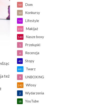
Dom
59
Konkursy
10
Lifestyle
50
Makijaż
202
Nasze boxy
140
Przekąski
1
Recenzja
6
Stopy
40
ledząc
Twarz
681
ja też
UNBOXING
9
o
Włosy
242
ł
Wydarzenia
2
,
YouTube
18