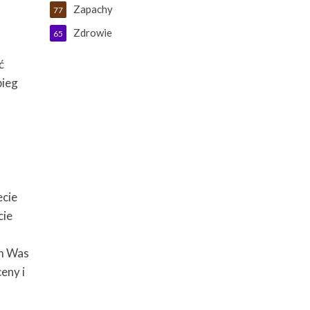
Zapachy
77
Zdrowie
65
ć
bieg
ecie
cie
m Was
eny i