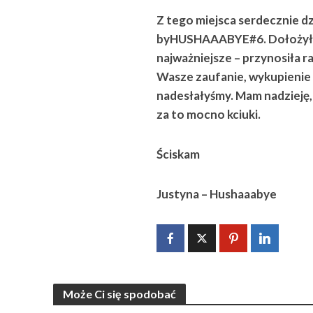
Z tego miejsca serdecznie d
byHUSHAAABYE#6. Dołożyłam 
najważniejsze – przynosiła r
Wasze zaufanie, wykupienie p
nadesłałyśmy. Mam nadzieję,
za to mocno kciuki.
Ściskam
Justyna – Hushaaabye
Może Ci się spodobać