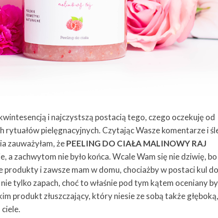
j kwintesencją i najczystszą postacią tego, czego oczekuję od
h rytuałów pielęgnacyjnych. Czytając Wasze komentarze i ś
nia zauważyłam, że
PEELING DO CIAŁA MALINOWY RAJ
, a zachwytom nie było końca. Wcale Wam się nie dziwię, bo 
 produkty i zawsze mam w domu, chociażby w postaci kul d
k nie tylko zapach, choć to właśnie pod tym kątem oceniany by
kim produkt złuszczający, który niesie ze sobą także głęboką
ciele.