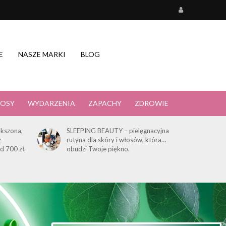
E
NASZE MARKI
BLOG
OSY
WYDARZENIA
ZAPACHY
ZDROWIE
kszona,
SLEEPING BEAUTY – pielęgnacyjna
z
rutyna dla skóry i włosów, która…
d 700 zł.
obudzi Twoje piękno.