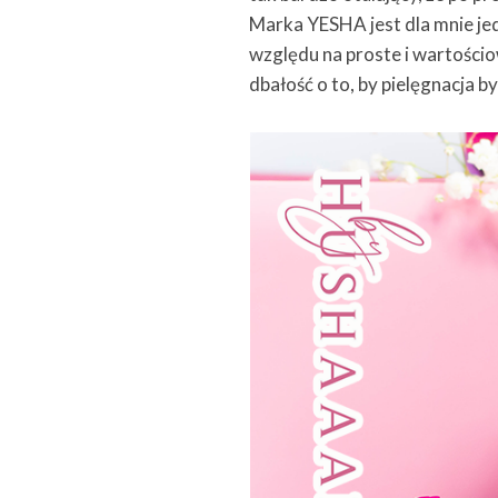
Marka YESHA jest dla mnie jedn
względu na proste i wartości
dbałość o to, by pielęgnacja b