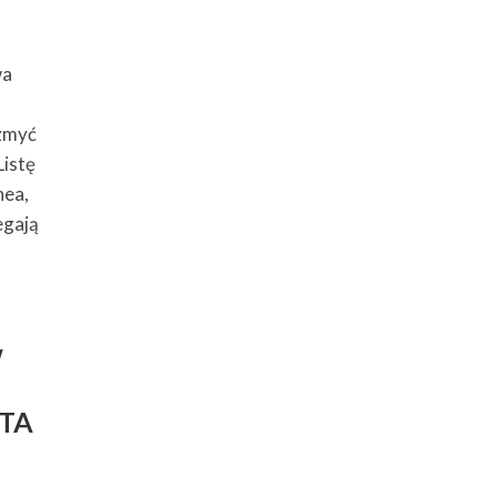
e
wa
o
 zmyć
Listę
hea,
egają
w
ITA