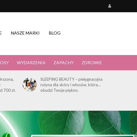
E
NASZE MARKI
BLOG
OSY
WYDARZENIA
ZAPACHY
ZDROWIE
kszona,
SLEEPING BEAUTY – pielęgnacyjna
z
rutyna dla skóry i włosów, która…
d 700 zł.
obudzi Twoje piękno.