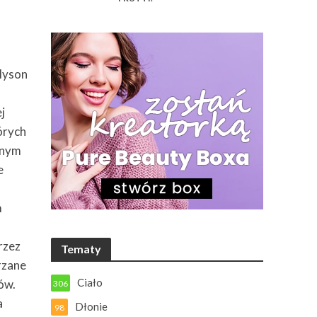
Alyson
j
órych
anym
e
m
rzez
Tematy
rzane
Ciało
ów.
306
a
Dłonie
98