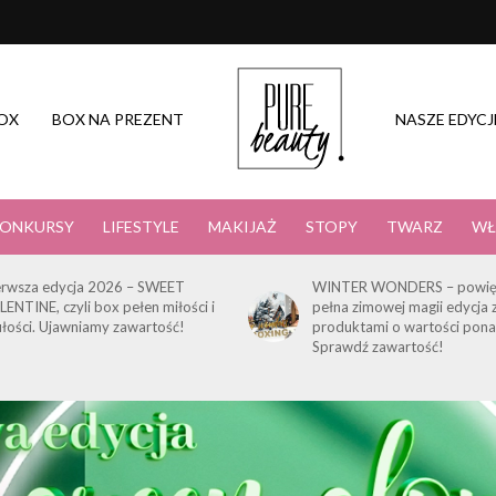
OX
BOX NA PREZENT
NASZE EDYCJ
ONKURSY
LIFESTYLE
MAKIJAŻ
STOPY
TWARZ
WŁ
erwsza edycja 2026 – SWEET
WINTER WONDERS – powię
LENTINE, czyli box pełen miłości i
pełna zimowej magii edycja 
ułości. Ujawniamy zawartość!
produktami o wartości pona
Sprawdź zawartość!