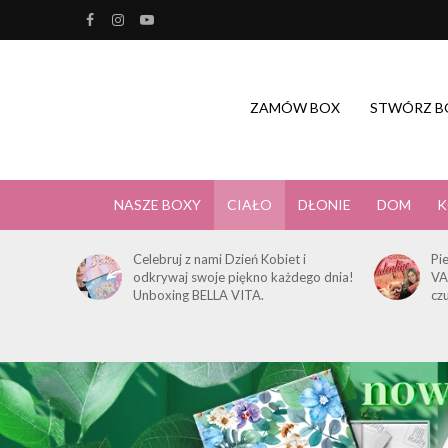
ZAMÓW BOX
STWÓRZ B
NASZE BOXY
CIAŁO
DŁONIE
DOM
K
Celebruj z nami Dzień Kobiet i
Pi
odkrywaj swoje piękno każdego dnia!
VA
Unboxing BELLA VITA.
cz