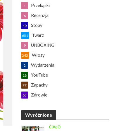
Przekąski
1
Recenzja
6
Stopy
40
Twarz
681
UNBOXING
9
Włosy
242
Wydarzenia
2
YouTube
18
Zapachy
77
Zdrowie
65
Wyróżnione
CIAŁO