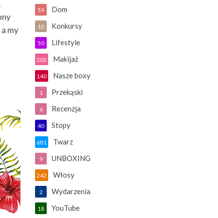
.
Dom
59
ony
Konkursy
10
 a my
Lifestyle
50
Makijaż
202
Nasze boxy
140
Przekąski
1
Recenzja
6
Stopy
40
Twarz
681
UNBOXING
9
Włosy
242
Wydarzenia
2
YouTube
18