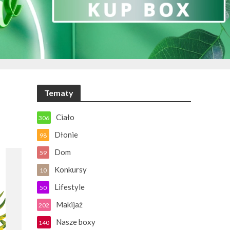
Tematy
Ciało
306
Dłonie
98
Dom
59
Konkursy
10
Lifestyle
50
Makijaż
202
Nasze boxy
140