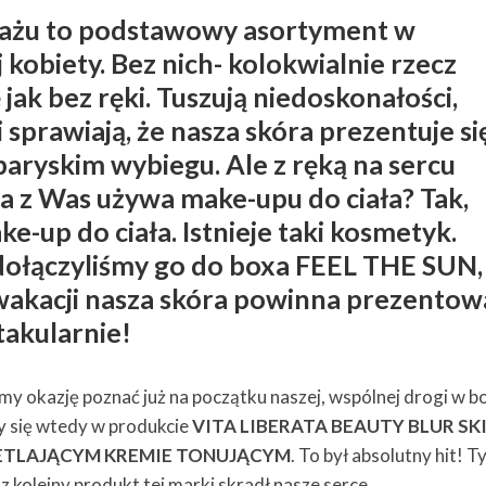
jażu to podstawowy asortyment w
kobiety. Bez nich- kolokwialnie rzecz
 jak bez ręki. Tuszują niedoskonałości,
 sprawiają, że nasza skóra prezentuje si
paryskim wybiegu. Ale z ręką na sercu
óra z Was używa make-upu do ciała? Tak,
e-up do ciała. Istnieje taki kosmetyk.
 dołączyliśmy go do boxa FEEL THE SUN,
akacji nasza skóra powinna prezentow
takularnie!
my okazję poznać już na początku naszej, wspólnej drogi w b
y się wtedy w produkcie
VITA LIBERATA BEAUTY BLUR SK
ETLAJĄCYM KREMIE TONUJĄCYM
. To był absolutny hit! 
az kolejny produkt tej marki skradł nasze serce.