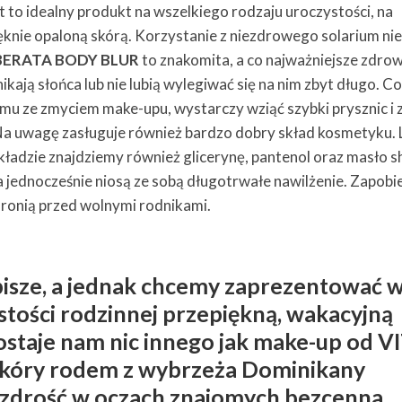
t to idealny produkt na wszelkiego rodzaju uroczystości, na
knie opaloną skórą. Korzystanie z niezdrowego solarium ni
IBERATA BODY BLUR
to znakomita, a co najważniejsze zdro
ikają słońca lub nie lubią wylegiwać się na nim zbyt długo. C
emu ze zmyciem make-upu, wystarczy wziąć szybki prysznic i
a uwagę zasługuje również bardzo dobry skład kosmetyku. 
składzie znajdziemy również glicerynę, pantenol oraz masło s
 a jednocześnie niosą ze sobą długotrwałe nawilżenie. Zapobi
ronią przed wolnymi rodnikami.
isze, a jednak chcemy zaprezentować 
stości rodzinnej przepiękną, wakacyjną
ostaje nam nic innego jak make-up od V
skóry rodem z wybrzeża Dominikany
zdrość w oczach znajomych bezcenna.