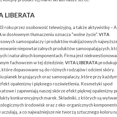
A LIBERATA
3 roku przez osobowość telewizyjną, a także aktywistkę – 
A
w dosłownym tłumaczeniu oznacza “wolne życie”.
VITA
susowych samoopalaczy i produktów makijażowych najwyższe
ę kreowanie niepowtarzalnych produktów samoopalających, kt
znych i naturalnych komponentach. Firma jest niekwestionow
nym fachowcem w tej dziedzinie.
VITA LIBERATA
produkuj
 które dopasowane są do różnych rodzajów i odcieni skóry.
niu pianek brązujących oraz samoopalaczy, które przy każdy
fekt opalenizny i pięknego rozświetlenia. Kosmetyki spod
katowe i zapewniają naszej skórze efekt pięknej opalenizny p
odukty konkurencyjnych marek. Składniki, z których są wytwa
kologicznych środowisk oraz z eko-organicznych komponent
 uczulają, a co najważniejsze nie tworzą sztucznego koloru n