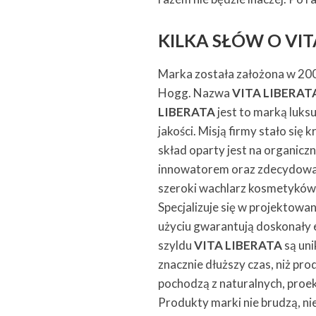
KILKA SŁÓW O VIT
Marka została założona w 200
Hogg. Nazwa
VITA LIBERAT
LIBERATA
jest to marką luk
jakości. Misją firmy stało si
skład oparty jest na organic
innowatorem oraz zdecydowa
szeroki wachlarz kosmetyków,
Specjalizuje się w projektowa
użyciu gwarantują doskonały e
szyldu
VITA LIBERATA
są uni
znacznie dłuższy czas, niż pr
pochodzą z naturalnych, proe
Produkty marki nie brudzą, nie