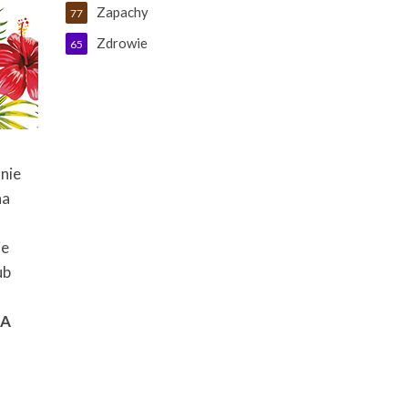
Zapachy
77
Zdrowie
65
 nie
na
ie
ub
TA