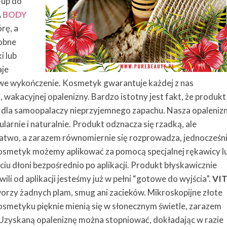
-up do
A
BODY
órę, a
obne
i lub
aje
we wykończenie. Kosmetyk gwarantuje każdej z nas
 wakacyjnej opalenizny. Bardzo istotny jest fakt, że produkt
 dla samoopalaczy nieprzyjemnego zapachu. Nasza opaleniz
larnie i naturalnie. Produkt odznacza się rzadką, ale
Łatwo, a zarazem równomiernie się rozprowadza, jednocześn
 Kosmetyk możemy aplikować za pomocą specjalnej rękawicy l
iu dłoni bezpośrednio po aplikacji. Produkt błyskawicznie
ili od aplikacji jesteśmy już w pełni “gotowe do wyjścia”.
VI
worzy żadnych plam, smug ani zacieków. Mikroskopijne złote
osmetyku pięknie mienią się w słonecznym świetle, zarazem
Uzyskaną opaleniznę można stopniować, dokładając w razie