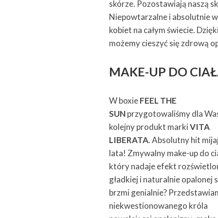
skórze. Pozostawiają naszą s
Niepowtarzalne i absolutnie 
kobiet na całym świecie. Dzi
możemy cieszyć się zdrową opa
MAKE-UP DO CIAŁA
W boxie
FEEL THE
SUN
przygotowaliśmy dla Wa
kolejny produkt marki
VITA
LIBERATA
. Absolutny hit mij
lata! Zmywalny make-up do ci
który nadaje efekt rozświetlo
gładkiej i naturalnie opalonej 
brzmi genialnie? Przedstaw
niekwestionowanego króla