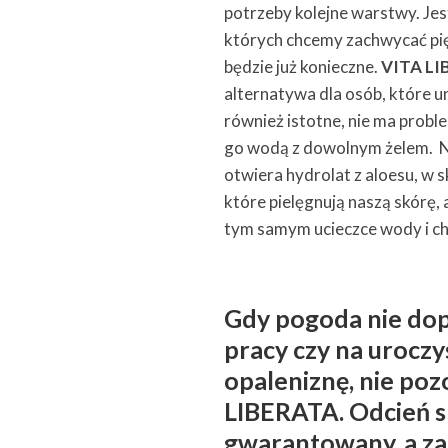
potrzeby kolejne warstwy. Jes
których chcemy zachwycać pię
będzie już konieczne.
VITA L
alternatywa dla osób, które un
również istotne, nie ma probl
go wodą z dowolnym żelem. N
otwiera hydrolat z aloesu, w 
które pielęgnują naszą skórę,
tym samym ucieczce wody i ch
Gdy pogoda nie dop
pracy czy na uroczy
opaleniznę, nie poz
LIBERATA. Odcień 
gwarantowany, a za