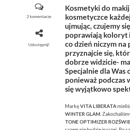
Kosmetyki do maki
kosmetyczce każdej 
2 komentarze
ujmując, czujemy się
poprawiają koloryt i
co dzień niczym na 
Udostępnij!
przyznajcie się, kt
dobrze widzicie- mak
Specjalnie dla Was
ponieważ podczas w
się wyjątkowo spek
Markę
VITA LIBERATA
mieliś
WINTER GLAM
. Zakochaliśm
TONE OPTIMIZER ROZŚWI
razem nie będzie inaczej. Po r