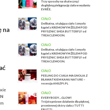
Trzy sposoby na skuteczną i
dogłębną pielęgnację ciała w wydaniu
EVRĒE.
CIAŁO
Delikatna, otulająca ciało i zmysły
kąpiel z KREMOWYM ŻELEM POD
ę na
PRYSZNIC SHEA BUTTERFLY od
TREACLEMOON.
CIAŁO
Delikatna, otulająca ciało i zmysły
kąpiel z KREMOWYM ŻELEM POD
PRYSZNIC SHEA BUTTERFLY od
TREACLEMOON.
ać
CIAŁO
PEELING DO CIAŁA MAGNOLIA Z
BŁAWATKIEM KANU NATURE –
recenzja ANSZPI.PL
oxie
CIAŁO
IN
EVERYBODY…GLOW!
Trójstopniowe działanie dla pięknej,
Tym
promiennej skóry ciała z TUTTI
FRUTTI.