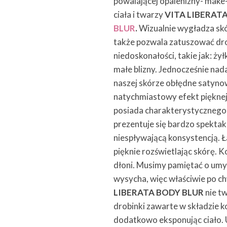
powalającej opalenizny- make
ciała i twarzy
VITA LIBERAT
BLUR
.
Wizualnie wygładza
sk
także pozwala zatuszować dr
niedoskonałości, takie jak: żyłk
małe blizny. Jednocześnie nad
naszej skórze obłędne satyno
natychmiastowy efekt pięknej,
posiada charakterystycznego
prezentuje się bardzo spektaku
niespływającą konsystencją. 
pięknie rozświetlając skórę.
dłoni. Musimy pamiętać o umyc
wysycha, więc właściwie po chw
LIBERATA BODY BLUR
nie t
drobinki zawarte w składzie k
dodatkowo eksponując ciało. 