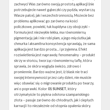
zachwyci Was zarówno swoją prostotą aplikacji (nie
potrzebujecie nawet gąbeczki czy pędzla, wystarczą
Wasze palce), jak i wszechstronnością. Możecie bez
problemu aplikować go zarówno na kości
policzkowe, powieki, łuk kupidyna czy obojczyki –
formuła jest niezwykle lekka, ma równomierną
pigmentację jak i nie robi plam, a jego mięciutka jak
chmurka i aksamitna konsystencja sprawiają, że sama
aplikacja jest bardzo prosta… i przyjemna. Efekt
rozświetlenia jest naprawdę fenomenalny – produkt
skrzy w słońcu, tworząc równomierną taflę, która
sprawia, że skóra wygląda świeżo, zdrowo i
promiennie. Bardzo ważne jest, iż blask nie traci
swojej intensywności przez cały dzień, nie musicie
więc obawiać się o migrowanie produktu po twarzy,
ani o poprawki. Kolor
01 SUNSET
, który
otrzymałyście to piękna odsłona szampańskiego
złota – pasuje zarówno do chłodnych, jak i ciepłych
karnacji i to niezależnie od stopnia opalenia skóry.