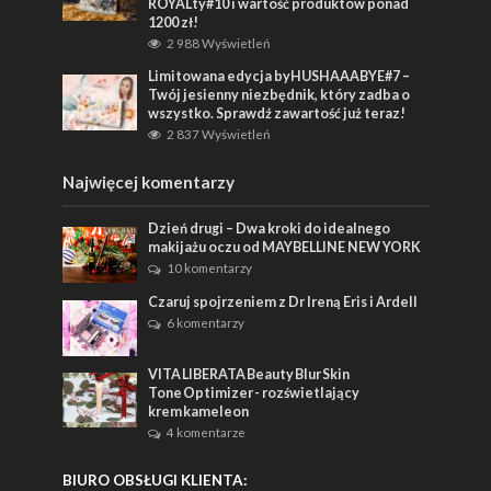
ROYALty#10 i wartość produktów ponad
1200 zł!
2 988 Wyświetleń
Limitowana edycja byHUSHAAABYE#7 –
Twój jesienny niezbędnik, który zadba o
wszystko. Sprawdź zawartość już teraz!
2 837 Wyświetleń
Najwięcej komentarzy
Dzień drugi – Dwa kroki do idealnego
makijażu oczu od MAYBELLINE NEW YORK
10 komentarzy
Czaruj spojrzeniem z Dr Ireną Eris i Ardell
6 komentarzy
VITA LIBERATA Beauty Blur Skin
Tone Optimizer - rozświetlający
krem kameleon
4 komentarze
BIURO OBSŁUGI KLIENTA: