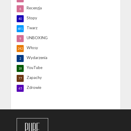
Recenzja
6
Stopy
40
Twarz
681
UNBOXING
9
Włosy
242
Wydarzenia
2
YouTube
18
Zapachy
77
Zdrowie
65