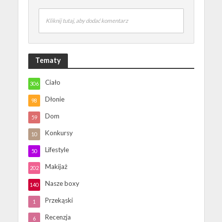
Kliknij tutaj, aby dodać komentarz
Tematy
Ciało
306
Dłonie
98
Dom
59
Konkursy
10
Lifestyle
50
Makijaż
202
Nasze boxy
140
Przekąski
1
Recenzja
6