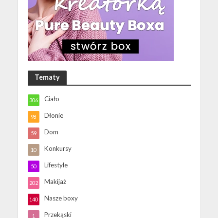
Tematy
Ciało
306
Dłonie
98
Dom
59
Konkursy
10
Lifestyle
50
Makijaż
202
Nasze boxy
140
Przekąski
1