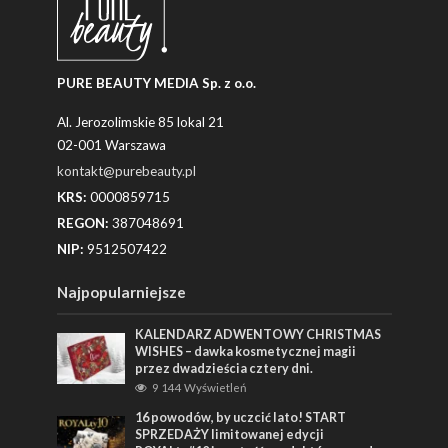
PURE BEAUTY MEDIA Sp. z o.o.
Al. Jerozolimskie 85 lokal 21
02-001 Warszawa
kontakt@purebeauty.pl
KRS:
0000859715
REGON:
387048691
NIP:
9512507422
Najpopularniejsze
KALENDARZ ADWENTOWY CHRISTMAS
WISHES – dawka kosmetycznej magii
przez dwadzieścia cztery dni.
9 144 Wyświetleń
16 powodów, by uczcić lato! START
SPRZEDAŻY limitowanej edycji