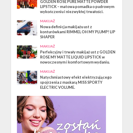
GOLDEN ROSE PURE MATTE POWDER
LIPSTICK – matowa pomadka o pudrowym
wykończeniu i niezwykłej trwałości.
MAKIJAŻ
Nowa definicja makijażu ust z
konturówkami RIMMEL OH MY PLUMP! LIP
SHAPER
MAKIJAŻ
Perfekcyjny i trwały makijaż ust z GOLDEN
ROSE MY MATTE LIQUID LIPSTICK w
nowoczesnym i komfortowym wydaniu.
MAKIJAŻ
Natychmiastowy efekt elektryzującego
spojrzenia z maskarą MISS SPORTY
ELECTRIC VOLUME.