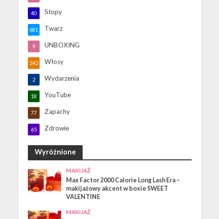
Stopy
40
Twarz
681
UNBOXING
9
Włosy
242
Wydarzenia
2
YouTube
18
Zapachy
77
Zdrowie
65
Wyróżnione
MAKIJAŻ
Max Factor 2000 Calorie Long Lash Era –
makijażowy akcent w boxie SWEET
VALENTINE
MAKIJAŻ