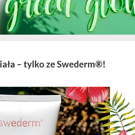
iała – tylko ze Swederm®!