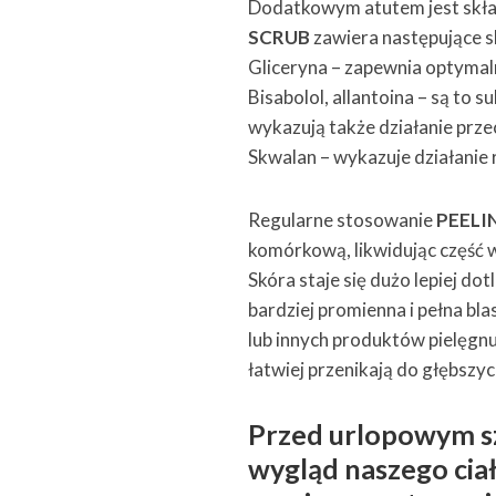
Dodatkowym atutem jest skła
SCRUB
zawiera następujące s
Gliceryna – zapewnia optymal
Bisabolol, allantoina – są to 
wykazują także działanie prze
Skwalan – wykazuje działanie 
Regularne stosowanie
PEELI
komórkową, likwidując część 
Skóra staje się dużo lepiej dot
bardziej promienna i pełna bl
lub innych produktów pielęgnuj
łatwiej przenikają do głębszy
Przed urlopowym s
wygląd naszego ciał