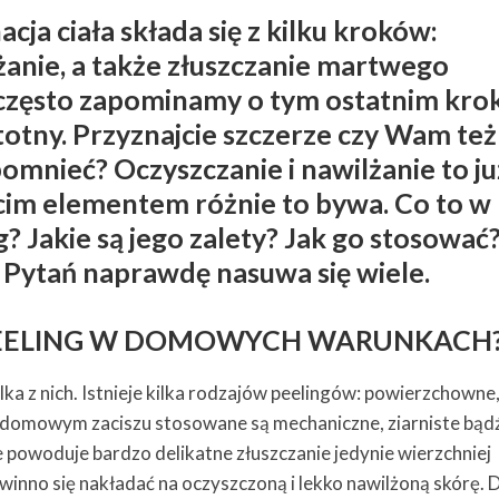
cja ciała składa się z kilku kroków:
żanie, a także złuszczanie martwego
 często zapominamy o tym ostatnim krok
stotny. Przyznajcie szczerze czy Wam też
pomnieć? Oczyszczanie i nawilżanie to ju
ecim elementem różnie to bywa. Co to w
g? Jakie są jego zalety? Jak go stosować
 Pytań naprawdę nasuwa się wiele.
PEELING W DOMOWYCH WARUNKACH
ka z nich. Istnieje kilka rodzajów peelingów: powierzchowne
W domowym zaciszu stosowane są mechaniczne, ziarniste bąd
 powoduje bardzo delikatne złuszczanie jedynie wierzchniej
inno się nakładać na oczyszczoną i lekko nawilżoną skórę. D