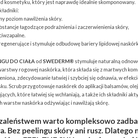
d kosmetyku, który jest naprawdę idealnie skomponowany.
kładniki:
ny poziom nawilżenia skóry.
substancje łagodzące podrażnienia i zaczerwienienia skóry,
ciwzapalne.
regenerujące i stymuluje odbudowę bariery lipidowej naskór
NGU DO CIAŁA
od
SWEDERM®
stymuluje naturalną odnow
warstwy rogowej naskórka, która składa się z martwych kom
leniona, zdecydowanie łatwiej i szybciej się odnawia, w efekci
asku. Scrub przygotowuje naskórek do aplikacji balsamów, ol
ących, które łatwiej się wchłaniają, a także ich składniki ak
ch warstw naskórka odżywiając i nawilżają skórę.
zaleństwem warto kompleksowo zadba
a. Bez peelingu skóry ani rusz. Dlatego 