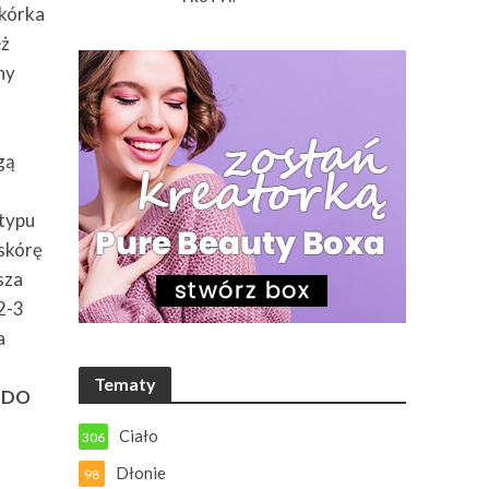
skórka
eż
ny
gą
 typu
 skórę
sza
2-3
a
Tematy
 DO
Ciało
306
Dłonie
98