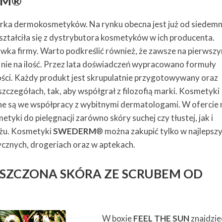
RM®
rka dermokosmetyków. Na rynku obecna jest już od siedem
ekształciła się z dystrybutora kosmetyków w ich producenta.
ówka firmy. Warto podkreślić również, że zawsze na pierwsz
 a nie na ilość. Przez lata doświadczeń wypracowano formuły
ści. Każdy produkt jest skrupulatnie przygotowywany oraz
zczegółach, tak, aby współgrał z filozofią marki. Kosmetyki
e są we współpracy z wybitnymi dermatologami. W ofercie 
tyki do pielęgnacji zarówno skóry suchej czy tłustej, jak i
ażu. Kosmetyki
SWEDERM
® można zakupić tylko w najlepsz
ycznych, drogeriach oraz w aptekach.
USZCZONA SKÓRA ZE SCRUBEM OD
W boxie
FEEL THE SUN
znajdzie