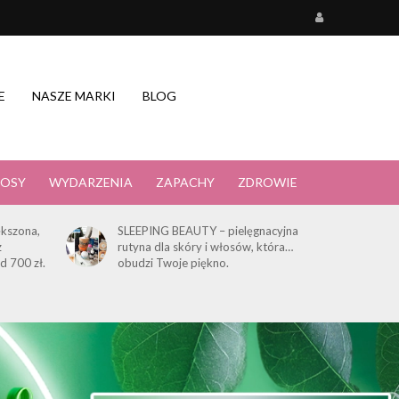
E
NASZE MARKI
BLOG
OSY
WYDARZENIA
ZAPACHY
ZDROWIE
kszona,
SLEEPING BEAUTY – pielęgnacyjna
z
rutyna dla skóry i włosów, która…
d 700 zł.
obudzi Twoje piękno.