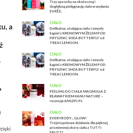
Trzy sposoby na skuteczną i
dogłębną pielęgnację ciała w wydaniu
EVRĒE.
CIAŁO
u, a
Delikatna, otulająca ciało i zmysły
kąpiel z KREMOWYM ŻELEM POD
PRYSZNIC SHEA BUTTERFLY od
ż
TREACLEMOON.
CIAŁO
Delikatna, otulająca ciało i zmysły
?
kąpiel z KREMOWYM ŻELEM POD
PRYSZNIC SHEA BUTTERFLY od
TREACLEMOON.
CIAŁO
?
PEELING DO CIAŁA MAGNOLIA Z
BŁAWATKIEM KANU NATURE –
recenzja ANSZPI.PL
,
ź
CIAŁO
EVERYBODY…GLOW!
Trójstopniowe działanie dla pięknej,
promiennej skóry ciała z TUTTI
zięki
FRUTTI.