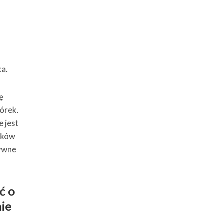
ka.
ę
órek.
e jest
ejków
tywne
ć o
nie