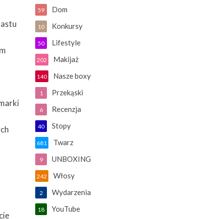
Dom
59
nastu
Konkursy
10
Lifestyle
50
ym
Makijaż
202
Nasze boxy
140
Przekąski
1
marki
Recenzja
6
Stopy
40
ych
Twarz
681
UNBOXING
9
Włosy
242
Wydarzenia
2
YouTube
18
cie