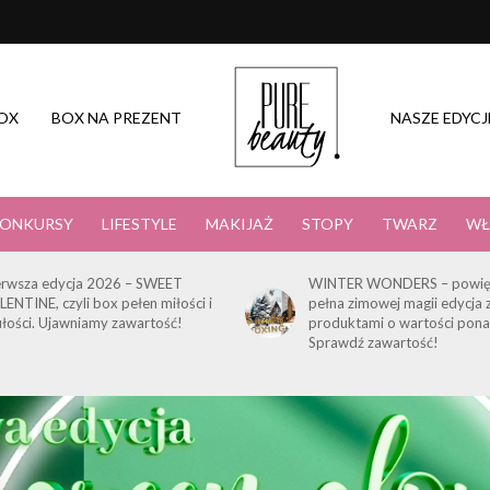
OX
BOX NA PREZENT
NASZE EDYCJ
ONKURSY
LIFESTYLE
MAKIJAŻ
STOPY
TWARZ
WŁ
erwsza edycja 2026 – SWEET
WINTER WONDERS – powię
LENTINE, czyli box pełen miłości i
pełna zimowej magii edycja 
ułości. Ujawniamy zawartość!
produktami o wartości pona
Sprawdź zawartość!