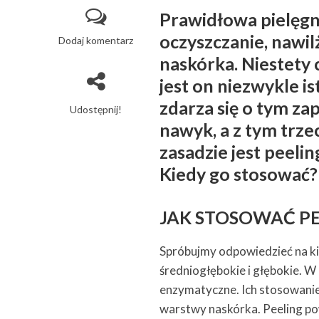
Prawidłowa pielęgna
oczyszczanie, nawil
Dodaj komentarz
naskórka. Niestety
jest on niezwykle i
zdarza się o tym za
Udostępnij!
nawyk, a z tym trz
zasadzie jest peelin
Kiedy go stosować?
JAK STOSOWAĆ 
Spróbujmy odpowiedzieć na kil
średniogłębokie i głębokie. 
enzymatyczne. Ich stosowanie
warstwy naskórka. Peeling pow