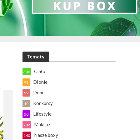
Tematy
Ciało
306
Dłonie
98
Dom
59
Konkursy
10
Lifestyle
50
Makijaż
202
Nasze boxy
140