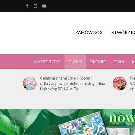
ZAMÓW BOX
STWÓRZ B
NASZE BOXY
CIAŁO
DŁONIE
DOM
K
Celebruj z nami Dzień Kobiet i
Pi
odkrywaj swoje piękno każdego dnia!
VA
Unboxing BELLA VITA.
cz