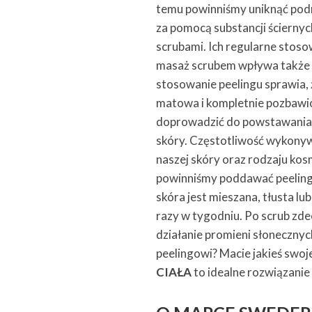
temu powinniśmy uniknąć podr
za pomocą substancji ścierny
scrubami. Ich regularne stos
masaż scrubem wpływa także n
stosowanie peelingu sprawia, ż
matowa i kompletnie pozbawio
doprowadzić do powstawania 
skóry. Częstotliwość wykonyw
naszej skóry oraz rodzaju ko
powinniśmy poddawać peelingow
skóra jest mieszana, tłusta l
razy w tygodniu. Po scrub zd
działanie promieni słonecznyc
peelingowi? Macie jakieś swoj
CIAŁA
to idealne rozwiązanie