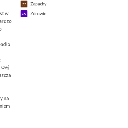
Zapachy
77
est w
Zdrowie
65
ardzo
o
padło
z
aszej
uszcza
my na
eniem