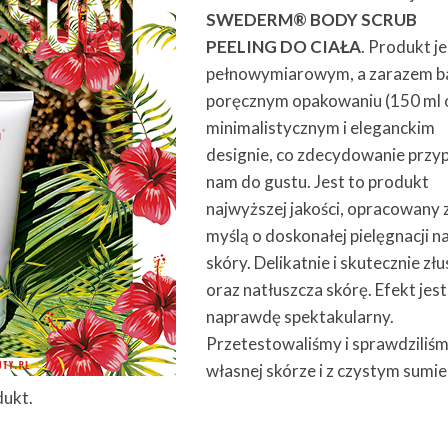
SWEDERM® BODY SCRUB
PEELING DO CIAŁA
. Produkt j
pełnowymiarowym, a zarazem b
poręcznym opakowaniu (150 ml 
minimalistycznym i eleganckim
designie, co zdecydowanie przy
nam do gustu. Jest to produkt
najwyższej jakości, opracowany 
myślą o doskonałej pielęgnacji n
skóry. Delikatnie i skutecznie zł
oraz natłuszcza skórę. Efekt jest
naprawdę spektakularny.
Przetestowaliśmy i sprawdziliś
własnej skórze i z czystym sumi
dukt.