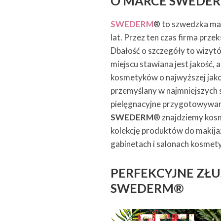
O MARCE SWEDE
SWEDERM
®
to szwedzka ma
lat. Przez ten czas firma prz
Dbałość o szczegóły to wizyt
miejscu stawiana jest jakość,
kosmetyków o najwyższej jako
przemyślany w najmniejszych s
pielęgnacyjne przygotowywan
SWEDERM
® znajdziemy kosme
kolekcję produktów do makij
gabinetach i salonach kosmet
PERFEKCYJNE ZŁ
SWEDERM®