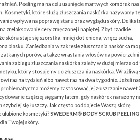
ażnień. Peeling ma na celu usunięcie martwych komórek na
ch. Kosmetyki, które służą złuszczania naskórka nazywamy t
owanie wpływa na poprawę stanu oraz wyglądu skóry. Delikat
a zrelaksowanie cery zmęczonej i napiętej. Zbyt rzadkie
e skóra staje się szorstka, mniej dotleniona, wręcz sucha,
na blasku. Zaniedbania w zakresie złuszczania naskórka mo
zatkanych porów, a także wrastania włosów na powierzchni
ania zabiegu złuszczania naskórka zależy w dużej mierze od
smetyku, który stosujemy do złuszczania naskórka. Wrażliwą
i raz na tydzień albo nawet raz na dwa tygodnie. Jeżeli na
ub problematyczna możemy zastosować jej złuszczanie nawet 
ecydowanie częściej sięgamy latem, gdy naskórek narażony n
h szybciej się łuszczy. Jak często poddajecie Waszą skórę
e ulubione kosmetyki?
SWEDERM® BODY SCRUB PEELING
 dla Twojej skóry.