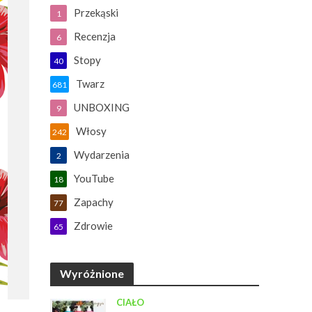
Przekąski
1
Recenzja
6
Stopy
40
Twarz
681
UNBOXING
9
Włosy
242
Wydarzenia
2
YouTube
18
Zapachy
77
Zdrowie
65
Wyróżnione
CIAŁO