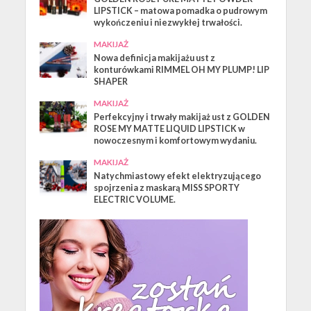
LIPSTICK – matowa pomadka o pudrowym
wykończeniu i niezwykłej trwałości.
MAKIJAŻ
Nowa definicja makijażu ust z
konturówkami RIMMEL OH MY PLUMP! LIP
SHAPER
MAKIJAŻ
Perfekcyjny i trwały makijaż ust z GOLDEN
ROSE MY MATTE LIQUID LIPSTICK w
nowoczesnym i komfortowym wydaniu.
MAKIJAŻ
Natychmiastowy efekt elektryzującego
spojrzenia z maskarą MISS SPORTY
ELECTRIC VOLUME.