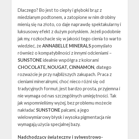
Dlaczego? Bo jest to ciepły i głęboki brąz z
miedzianym podtonem, a zatopione w nim drobiny
mienią się na złoto, co daje naprawdę spektakularny i
luksusowy efekt z dużym połyskiem. Jeżeli podobnie
jak my, rozkochacie się w jakości tego cienia to warto
wiedzieć, że
ANNABELLE MINERALS
pomyślało
również o kompatybilności z innymi odcieniami –
SUNSTONE
idealnie współgra z kolorami
CHOCOLATE, NOUGAT, CINNAMON
, dlatego
rozważcie je przy najbliższych zakupach. Praca z
cieniami mineralnymi, choć nieco różni się od
tradycyjnych formuł, jest bardzo prosta, przyjemna i
nie wymaga od nas szczególnych umiejętności. Tak
jak wspomnieliśmy wyżej, bez problemu możecie
nakładać
SUNSTONE
palcami, a jego
wielowymiarowy błysk i wysoka pigmentacja nie
wymagają użycia specjalnej bazy.
Nadchodzący świąteczny i sylwestrowo-