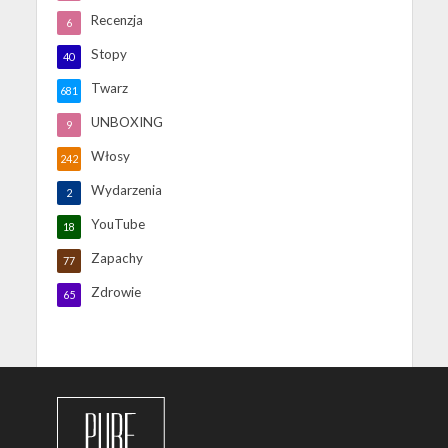
Recenzja
6
Stopy
40
Twarz
681
UNBOXING
9
Włosy
242
Wydarzenia
2
YouTube
18
Zapachy
77
Zdrowie
65