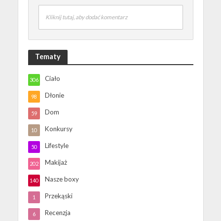
Kliknij tutaj, aby dodać komentarz
Tematy
Ciało
306
Dłonie
98
Dom
59
Konkursy
10
Lifestyle
50
Makijaż
202
Nasze boxy
140
Przekąski
1
Recenzja
6