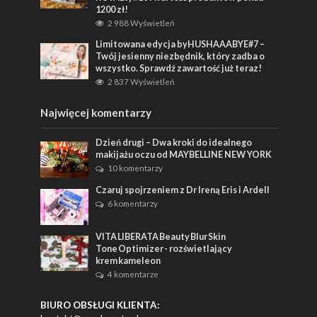
1200 zł!
2 988 Wyświetleń
Limitowana edycja byHUSHAAABYE#7 –
Twój jesienny niezbędnik, który zadba o
wszystko. Sprawdź zawartość już teraz!
2 837 Wyświetleń
Najwięcej komentarzy
Dzień drugi – Dwa kroki do idealnego
makijażu oczu od MAYBELLINE NEW YORK
10 komentarzy
Czaruj spojrzeniem z Dr Ireną Eris i Ardell
6 komentarzy
VITA LIBERATA Beauty Blur Skin
Tone Optimizer - rozświetlający
krem kameleon
4 komentarze
BIURO OBSŁUGI KLIENTA: