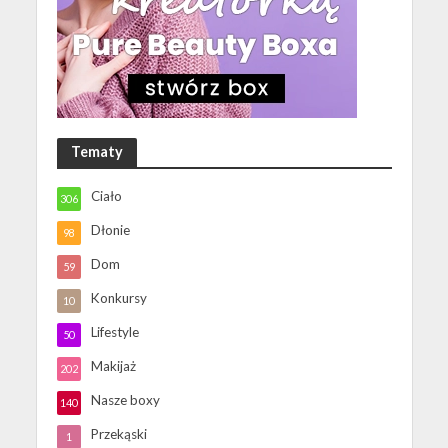
Tematy
Ciało
306
Dłonie
98
Dom
59
Konkursy
10
Lifestyle
50
Makijaż
202
Nasze boxy
140
Przekąski
1