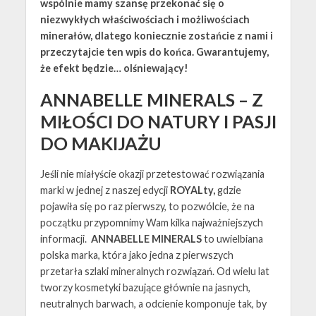
wspólnie mamy szansę przekonać się o
niezwykłych właściwościach i możliwościach
minerałów, dlatego koniecznie zostańcie z nami i
przeczytajcie ten wpis do końca. Gwarantujemy,
że efekt będzie… olśniewający!
ANNABELLE MINERALS – Z
MIŁOŚCI DO NATURY I PASJI
DO MAKIJAŻU
Jeśli nie miałyście okazji przetestować rozwiązania
marki w jednej z naszej edycji
ROYALty,
gdzie
pojawiła się po raz pierwszy, to pozwólcie, że na
początku przypomnimy Wam kilka najważniejszych
informacji.
ANNABELLE MINERALS
to uwielbiana
polska marka, która jako jedna z pierwszych
przetarła szlaki mineralnych rozwiązań. Od wielu lat
tworzy kosmetyki bazujące głównie na jasnych,
neutralnych barwach, a odcienie komponuje tak, by