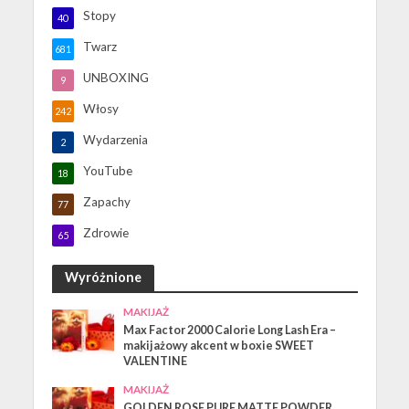
Stopy
40
Twarz
681
UNBOXING
9
Włosy
242
Wydarzenia
2
YouTube
18
Zapachy
77
Zdrowie
65
Wyróżnione
MAKIJAŻ
Max Factor 2000 Calorie Long Lash Era –
makijażowy akcent w boxie SWEET
VALENTINE
MAKIJAŻ
GOLDEN ROSE PURE MATTE POWDER