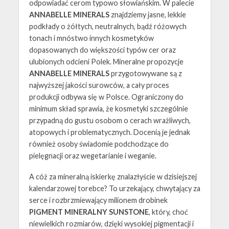
odpowiadać cerom typowo słowiańskim. W palecie
ANNABELLE MINERALS
znajdziemy jasne, lekkie
podkłady o żółtych, neutralnych, bądź różowych
tonach i mnóstwo innych kosmetyków
dopasowanych do większości typów cer oraz
ulubionych odcieni Polek. Mineralne propozycje
ANNABELLE MINERALS
przygotowywane są z
najwyższej jakości surowców, a cały proces
produkcji odbywa się w Polsce. Ograniczony do
minimum skład sprawia, że kosmetyki szczególnie
przypadną do gustu osobom o cerach wrażliwych,
atopowych i problematycznych. Docenią je jednak
również osoby świadomie podchodzące do
pielęgnacji oraz wegetarianie i weganie.
A cóż za mineralną iskierkę znalazłyście w dzisiejszej
kalendarzowej torebce? To urzekający, chwytający za
serce i rozbrzmiewający milionem drobinek
PIGMENT MINERALNY SUNSTONE
, który, choć
niewielkich rozmiarów, dzięki wysokiej pigmentacji i