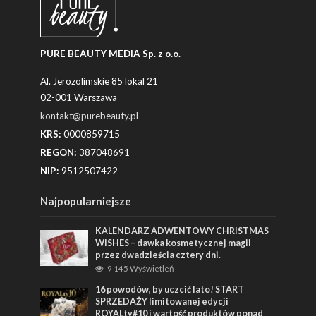
PURE BEAUTY MEDIA Sp. z o.o.
Al. Jerozolimskie 85 lokal 21
02-001 Warszawa
kontakt@purebeauty.pl
KRS:
0000859715
REGON:
387048691
NIP:
9512507422
Najpopularniejsze
KALENDARZ ADWENTOWY CHRISTMAS
WISHES – dawka kosmetycznej magii
przez dwadzieścia cztery dni.
9 145 Wyświetleń
16 powodów, by uczcić lato! START
SPRZEDAŻY limitowanej edycji
ROYALty#10 i wartość produktów ponad