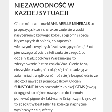
NIEZAWODNOŚĆ W
KAŻDEJ SYTUACJI
Cienie mineralne marki
ANNABELLE MINERALS
to
propozycja, która charakteryzuje się wysokim
nasyceniem bazowego koloru i ogromną ilością
błyszczących drobinek, co zapewnia
wielowymiarowy błysk i zachwycający efekt już od
pierwszego użycia. Jeżeli szukacie czegoś, co
dopełni bądź podkreśli Wasz makijaż to
zdecydowanie jest to coś dla Was. Cienie te są
niezwykle trwałe, nie rolują się i nie osadzają w
załamaniach, a aplikować możecie je bezpośrednio ze
słoiczka nawet za pomocą palców. Odcień
SUNSTONE
, który pochodzi z kolekcji GEMS (swoją
drogą jest to piękne nawiązanie do formuły,
ponieważ pigmenty faktycznie lśnią niczym klejnoty)
to absolutny bestseller tej kolekcji, najchętniej
wybierany z całej oferty.