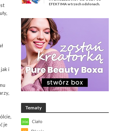
EFEKTIMA w trzech odsłonach.
est
uły,
ał
,
jak i
emu
arzy,
Tematy
ólcie,
Ciało
306
ć je