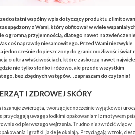
przedostatni wspólny wpis dotyczący produktu z limitowan
s spędzony z Wami, który obfitował w wiele wspaniałyc
 mnie ogromną przyjemnością, dlatego nawet na zwieńczeni
Was coś naprawdę niesamowitego. Przed Wami niezwykle
, a jednocześnie dopieszczony do granic możliwości świat 
ją o ultra właściwościach, które zaskoczą nawet najwię
dzie nie tylko słodko i różowo, ale przede wszystkim
dlatego, bez zbędnych wstępów… zapraszam do czytania!
IERZĄT I ZDROWEJ SKÓRY
 i szanuje zwierzęta, tworząc jednocześnie wyjątkowe i uroc
óre przyciągają uwagę słodkimi opakowaniami z motywem psi
łownie od pierwszego wejrzenia. Trudno nie zwrócić więc w
pakowania i grafiki, jakie je okalają. Przyciągają wzrok, cies