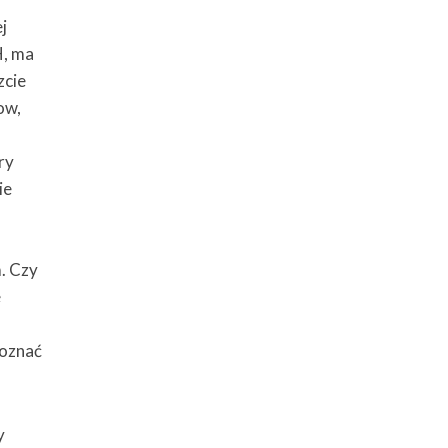
j
H, ma
zcie
ow,
ry
ie
. Czy
e
poznać
y