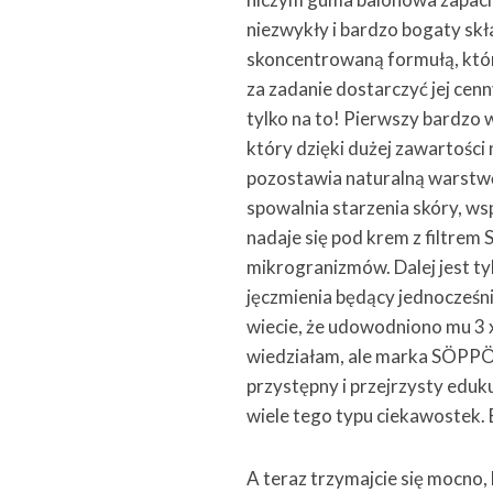
niezwykły i bardzo bogaty skł
skoncentrowaną formułą, któ
za zadanie dostarczyć jej cen
tylko na to! Pierwszy bardzo
który dzięki dużej zawartości 
pozostawia naturalną warstwę o
spowalnia starzenia skóry, w
nadaje się pod krem z filtrem
mikrogranizmów. Dalej jest tyl
jęczmienia będący jednocześn
wiecie, że udowodniono mu 3 x 
wiedziałam, ale marka SÖPPÖ
przystępny i przejrzysty eduk
wiele tego typu ciekawostek.
A teraz trzymajcie się mocno