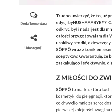
Trudno uwierzyć, że to już 
edycji byHUSHAAABYE#7. Cza
Dodaj komentarz
odkryć, był i nadal jest dla
całości przygotowałam dla 
urokliwy, słodki, dziewczęcy
Udostępnij!
SÖPPÖ wraz z tonikiem esenc
sceptyków. Gwarantuję, że bę
zaskakująco i efektywnie, 
Z MIŁOŚCI DO ZW
SÖPPÖ
to marka, która kocha
kosmetyki do pielęgnacji, kt
co chwyciło mnie za serce dos
pierwszej kolejności uwagi na o