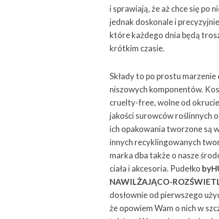
i sprawiają, że aż chce się po
jednak doskonale i precyzyjn
które każdego dnia będą trosz
krótkim czasie.
Składy to po prostu marzenie 
niszowych komponentów. Ko
cruelty-free, wolne od okruc
jakości surowców roślinnych o
ich opakowania tworzone są w 
innych recyklingowanych twor
marka dba także o nasze środo
ciała i akcesoria. Pudełko
byH
NAWILŻAJĄCO-ROZŚWIETL
dosłownie od pierwszego użyc
że opowiem Wam o nich w szcze