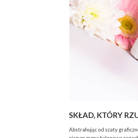
SKŁAD, KTÓRY RZ
Abstrahując od szaty graficzn
niczym guma balonowa zapachu