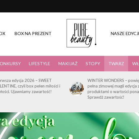
OX
BOX NA PREZENT
NASZE EDYCJ
ONKURSY
LIFESTYLE
MAKIJAŻ
STOPY
TWARZ
WŁ
erwsza edycja 2026 – SWEET
WINTER WONDERS – powię
LENTINE, czyli box pełen miłości i
pełna zimowej magii edycja 
ułości. Ujawniamy zawartość!
produktami o wartości pona
Sprawdź zawartość!