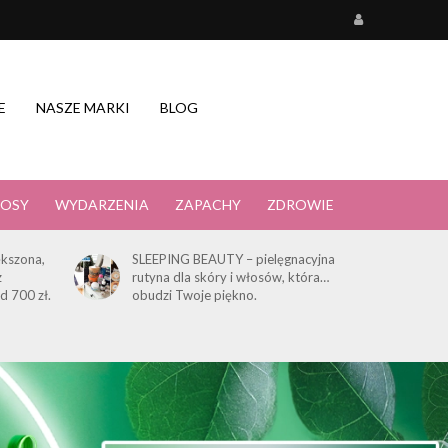
E
NASZE MARKI
BLOG
OSY
WYDARZENIA
ZAPACHY
ZDROWIE
kszona,
SLEEPING BEAUTY – pielęgnacyjna
z
rutyna dla skóry i włosów, która…
d 700 zł.
obudzi Twoje piękno.