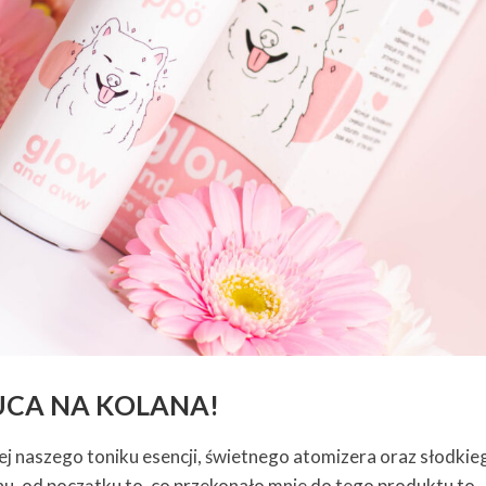
UCA NA KOLANA!
ej naszego toniku esencji, świetnego atomizera oraz słodkie
, od początku to, co przekonało mnie do tego produktu to