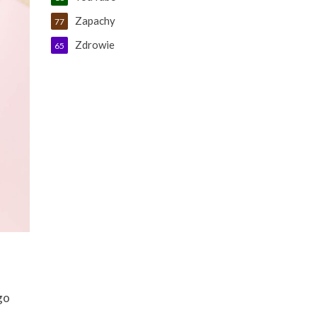
Zapachy
77
Zdrowie
65
go