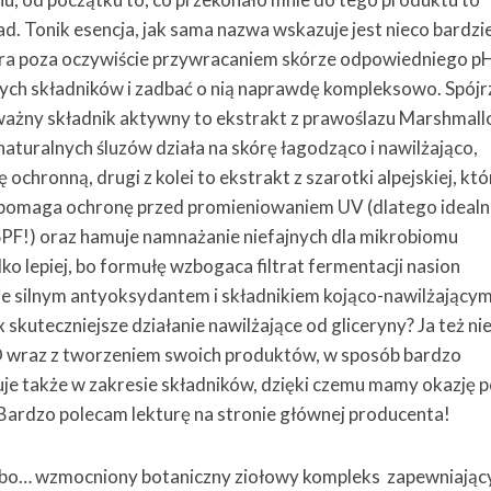
ad. Tonik esencja, jak sama nazwa wskazuje jest nieco bardzie
ra poza oczywiście przywracaniem skórze odpowiedniego p
nych składników i zadbać o nią naprawdę kompleksowo. Spójr
 ważny składnik aktywny to ekstrakt z prawoślazu Marshmall
naturalnych śluzów działa na skórę łagodząco i nawilżająco,
chronną, drugi z kolei to ekstrakt z szarotki alpejskiej, któ
spomaga ochronę przed promieniowaniem UV (dlatego idealn
 SPF!) oraz hamuje namnażanie niefajnych dla mikrobiomu
ko lepiej, bo formułę wzbogaca filtrat fermentacji nasion
ie silnym antyoksydantem i składnikiem kojąco-nawilżającym
skuteczniejsze działanie nawilżające od gliceryny? Ja też ni
 wraz z tworzeniem swoich produktów, w sposób bardzo
uje także w zakresie składników, dzięki czemu mamy okazję 
 Bardzo polecam lekturę na stronie głównej producenta!
, bo… wzmocniony botaniczny ziołowy kompleks zapewniając