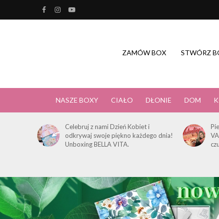
ZAMÓW BOX
STWÓRZ B
NASZE BOXY
CIAŁO
DŁONIE
DOM
K
Celebruj z nami Dzień Kobiet i
Pi
odkrywaj swoje piękno każdego dnia!
VA
Unboxing BELLA VITA.
cz