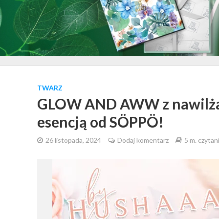
TWARZ
GLOW AND AWW z nawilżaj
esencją od SÖPPÖ!
26 listopada, 2024
Dodaj komentarz
5 m. czytan