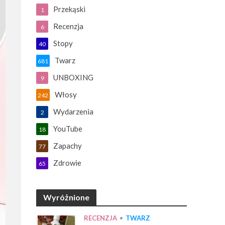
Przekąski
1
Recenzja
6
Stopy
40
Twarz
681
UNBOXING
9
Włosy
242
Wydarzenia
2
YouTube
18
Zapachy
77
Zdrowie
65
Wyróżnione
RECENZJA
•
TWARZ