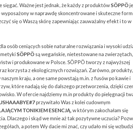
 nie sięgać. Ważne jest jednak, że każdy z produktów
SÖPPÖ
j
ie wyposażony w naprawdę skoncentrowane i skuteczne form
czyć się o Waszą skórę zapewniając zauważalny efekt i to w
dla osób ceniących sobie naturalne rozwiązania i wysoki udzi
smetyki
SÖPPÖ
są wegańskie, nietestowane na zwierzętach
ieństw i produkowane w Polsce. SÖPPÖ tworzy z najwyższej
raz korzysta z ekologicznych rozwiązań. Zarówno, produkty, 
naszym kraju, a one same powstają m.in. z fusów po kawie i
zyw, które nadają się do dalszego przetworzenia, dzięki cz
wisko. W ofercie najdziemy m.in produkty do pielęgnacji tw
USHAAABYE#7
przywitało Was z kolei cudownym
AJĄCYM TONIKIEM ESENCJĄ
, w którym zakochałam się
ia. Dlaczego i skąd we mnie aż tak pozytywne uczucia? Pozw
gółach, a potem Wy dacie mi znać, czy udało mi się wzbudzi