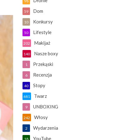
Dłonie
98
Dom
59
Konkursy
10
Lifestyle
50
Makijaż
202
Nasze boxy
140
Przekąski
1
Recenzja
6
Stopy
40
Twarz
681
UNBOXING
9
Włosy
242
Wydarzenia
2
YouTube
18