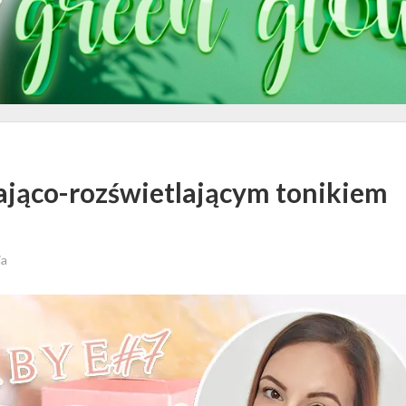
ąco-rozświetlającym tonikiem
ia