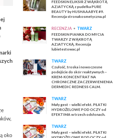
FEEDSKIN ELIKSIR Z WĄKROTĄ
AZJATYCKĄ z pudełka PURE
BEAUTY by HUSHAAABYE #9.
Recenzja stronakosmetyczna.pl
ej
h
RECENZJA
•
TWARZ
FEEDSKIN PIANKA DO MYCIA
e
TWARZY Z WĄKROTĄ
AZJATYCKĄ. Recenzja
lubietestowac.pl
marki
kszych
TWARZ
Czułość, troska i nowoczesne
podejście do skór reaktywnych –
KREM-KONCENTRAT NA
CHRONICZNE ZACZERWIENIENIA
DERMEDIC REDNESS CALM.
TWARZ
Mały gest – wielki efekt. PŁATKI
ze
HYDROŻELOWE POD OCZY od
EFEKTIMA w trzech odsłonach.
aków,
TWARZ
Mały gest – wielki efekt. PŁATKI
zą oko
HYDROŻELOWE POD OCZY od