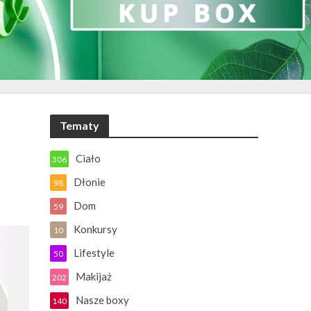
Tematy
Ciało
306
Dłonie
98
Dom
59
Konkursy
10
Lifestyle
50
Makijaż
202
Nasze boxy
140