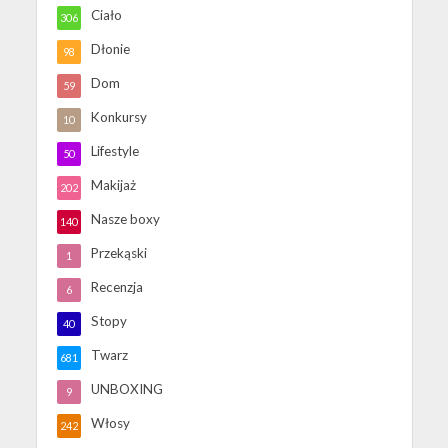
Ciało
306
Dłonie
98
Dom
59
Konkursy
10
Lifestyle
50
Makijaż
202
Nasze boxy
140
Przekąski
1
Recenzja
6
Stopy
40
Twarz
681
UNBOXING
9
Włosy
242