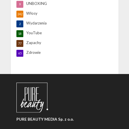
UNBOXING
9
Włosy
242
Wydarzenia
2
YouTube
18
Zapachy
77
Zdrowie
65
PURE BEAUTY MEDIA Sp. z o.o.