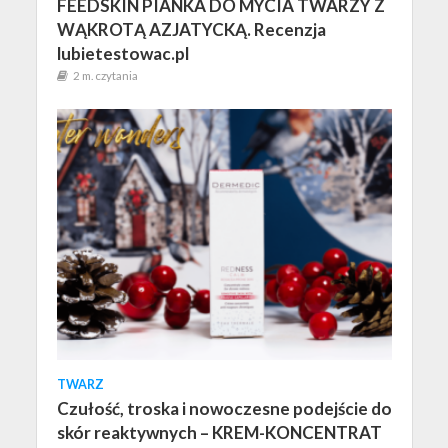
FEEDSKIN PIANKA DO MYCIA TWARZY Z
WĄKROTĄ AZJATYCKĄ. Recenzja
lubietestowac.pl
2 m. czytania
TWARZ
Czułość, troska i nowoczesne podejście do
skór reaktywnych – KREM-KONCENTRAT