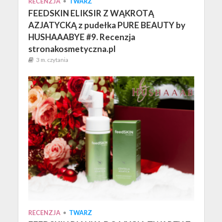
RECENZJA
•
TWARZ
FEEDSKIN ELIKSIR Z WĄKROTĄ
AZJATYCKĄ z pudełka PURE BEAUTY by
HUSHAAABYE #9. Recenzja
stronakosmetyczna.pl
3 m. czytania
RECENZJA
•
TWARZ