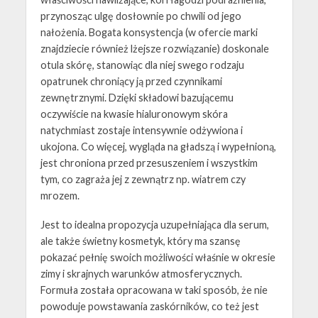
przynosząc ulgę dosłownie po chwili od jego
nałożenia. Bogata konsystencja (w ofercie marki
znajdziecie również lżejsze rozwiązanie) doskonale
otula skórę, stanowiąc dla niej swego rodzaju
opatrunek chroniący ją przed czynnikami
zewnętrznymi. Dzięki składowi bazującemu
oczywiście na kwasie hialuronowym skóra
natychmiast zostaje intensywnie odżywiona i
ukojona. Co więcej, wygląda na gładszą i wypełnioną,
jest chroniona przed przesuszeniem i wszystkim
tym, co zagraża jej z zewnątrz np. wiatrem czy
mrozem.
Jest to idealna propozycja uzupełniająca dla serum,
ale także świetny kosmetyk, który ma szansę
pokazać pełnię swoich możliwości właśnie w okresie
zimy i skrajnych warunków atmosferycznych.
Formuła została opracowana w taki sposób, że nie
powoduje powstawania zaskórników, co też jest