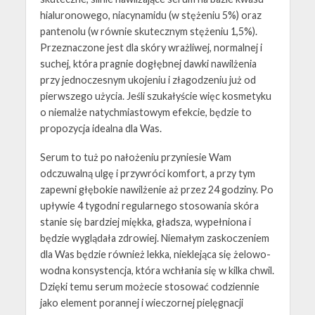
hialuronowego, niacynamidu (w stężeniu 5%) oraz
pantenolu (w równie skutecznym stężeniu 1,5%).
Przeznaczone jest dla skóry wrażliwej, normalnej i
suchej, która pragnie dogłębnej dawki nawilżenia
przy jednoczesnym ukojeniu i złagodzeniu już od
pierwszego użycia. Jeśli szukałyście więc kosmetyku
o niemalże natychmiastowym efekcie, będzie to
propozycja idealna dla Was.
Serum to tuż po nałożeniu przyniesie Wam
odczuwalną ulgę i przywróci komfort, a przy tym
zapewni głębokie nawilżenie aż przez 24 godziny. Po
upływie 4 tygodni regularnego stosowania skóra
stanie się bardziej miękka, gładsza, wypełniona i
będzie wyglądała zdrowiej. Niemałym zaskoczeniem
dla Was będzie również lekka, nieklejąca się żelowo-
wodna konsystencja, która wchłania się w kilka chwil.
Dzięki temu serum możecie stosować codziennie
jako element porannej i wieczornej pielęgnacji