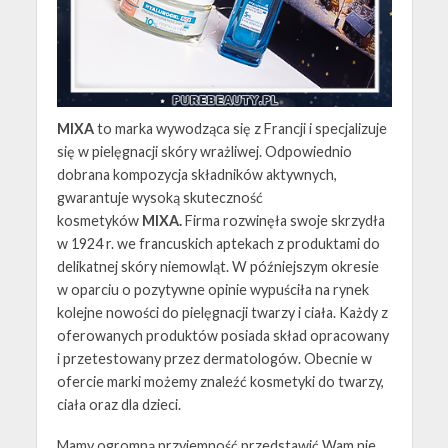
MIXA
to marka wywodząca się z Francji i specjalizuje
się w pielęgnacji skóry wrażliwej. Odpowiednio
dobrana kompozycja składników aktywnych,
gwarantuje wysoką skuteczność
kosmetyków
MIXA.
Firma rozwinęła swoje skrzydła
w 1924 r. we francuskich aptekach z produktami do
delikatnej skóry niemowląt. W późniejszym okresie
w oparciu o pozytywne opinie wypuściła na rynek
kolejne nowości do pielęgnacji twarzy i ciała. Każdy z
oferowanych produktów posiada skład opracowany
i przetestowany przez dermatologów. Obecnie w
ofercie marki możemy znaleźć kosmetyki do twarzy,
ciała oraz dla dzieci.
Mamy ogromną przyjemność przedstawić Wam nie