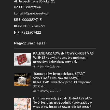
Al. Jerozolimskie 85 lokal 21
02-001 Warszawa
kontakt@purebeauty.pl
KRS:
0000859715
REGON:
387048691
NIP:
9512507422
Najpopularniejsze
KALENDARZ ADWENTOWY CHRISTMAS
WISHES – dawka kosmetycznej magii
przez dwadzieścia cztery dni.
9 144 Wyświetleń
16 powodów, by uczcić lato! START
SPRZEDAŻY limitowanej edycji
ROYALty#10 i wartość produktów ponad
1200 zł!
2 988 Wyświetleń
Limitowana edycja byHUSHAAABYE#7 –
Twój jesienny niezbędnik, który zadba o
wszystko. Sprawdź zawartość już teraz!