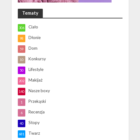
Tematy
Ciało
306
Dłonie
98
Dom
59
Konkursy
10
Lifestyle
50
Makijaż
202
Nasze boxy
140
Przekąski
1
Recenzja
6
Stopy
40
Twarz
681