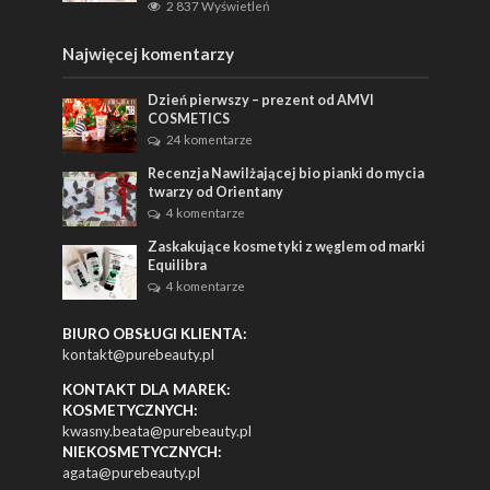
2 837 Wyświetleń
Najwięcej komentarzy
Dzień pierwszy – prezent od AMVI
COSMETICS
24 komentarze
Recenzja Nawilżającej bio pianki do mycia
twarzy od Orientany
4 komentarze
Zaskakujące kosmetyki z węglem od marki
Equilibra
4 komentarze
BIURO OBSŁUGI KLIENTA:
kontakt@purebeauty.pl
KONTAKT DLA MAREK:
KOSMETYCZNYCH:
kwasny.beata@purebeauty.pl
NIEKOSMETYCZNYCH:
agata@purebeauty.pl