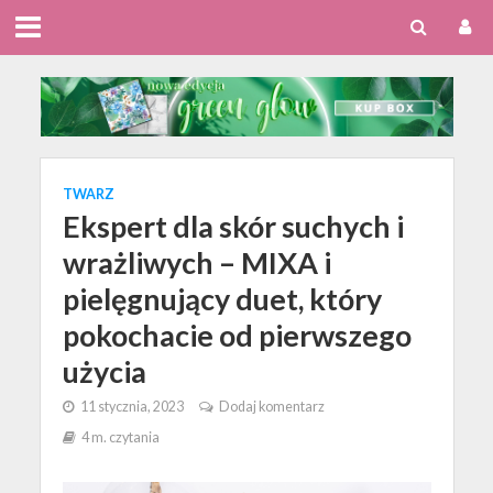
TWARZ
Ekspert dla skór suchych i
wrażliwych – MIXA i
pielęgnujący duet, który
pokochacie od pierwszego
użycia
11 stycznia, 2023
Dodaj komentarz
4 m. czytania