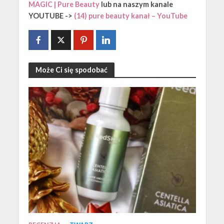
MAGIC | Pure Beauty
lub na naszym kanale
YOUTUBE ->
(14) pure beauty kanał – YouTube
Może Ci się spodobać