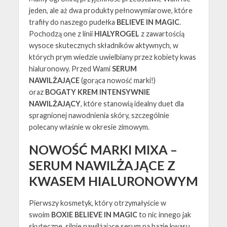
jeden, ale aż dwa produkty pełnowymiarowe, które
trafiły do naszego pudełka
BELIEVE IN MAGIC
.
Pochodzą one z linii
HIALYROGEL
z zawartością
wysoce skutecznych składników aktywnych, w
których prym wiedzie uwielbiany przez kobiety kwas
hialuronowy. Przed Wami
SERUM
NAWILŻAJĄCE
(gorąca nowość marki!)
oraz
BOGATY KREM INTENSYWNIE
NAWILŻAJĄCY
, które stanowią idealny duet dla
spragnionej nawodnienia skóry, szczególnie
polecany właśnie w okresie zimowym.
NOWOŚĆ MARKI MIXA –
SERUM NAWILŻAJĄCE Z
KWASEM HIALURONOWYM
Pierwszy kosmetyk, który otrzymałyście w
swoim
BOXIE BELIEVE IN MAGIC
to nic innego jak
skuteczne, silnie nawilżające serum na bazie kwasu