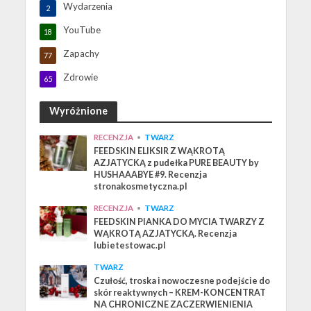
Wydarzenia
2
YouTube
18
Zapachy
77
Zdrowie
65
Wyróżnione
RECENZJA
•
TWARZ
FEEDSKIN ELIKSIR Z WĄKROTĄ
AZJATYCKĄ z pudełka PURE BEAUTY by
HUSHAAABYE #9. Recenzja
stronakosmetyczna.pl
RECENZJA
•
TWARZ
FEEDSKIN PIANKA DO MYCIA TWARZY Z
WĄKROTĄ AZJATYCKĄ. Recenzja
lubietestowac.pl
TWARZ
Czułość, troska i nowoczesne podejście do
skór reaktywnych – KREM-KONCENTRAT
NA CHRONICZNE ZACZERWIENIENIA