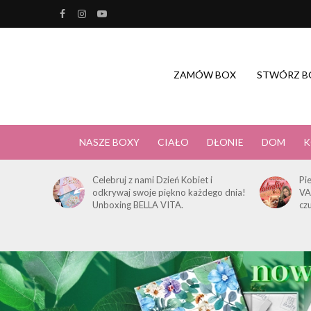
ZAMÓW BOX
STWÓRZ B
NASZE BOXY
CIAŁO
DŁONIE
DOM
K
Celebruj z nami Dzień Kobiet i
Pi
odkrywaj swoje piękno każdego dnia!
VA
Unboxing BELLA VITA.
cz