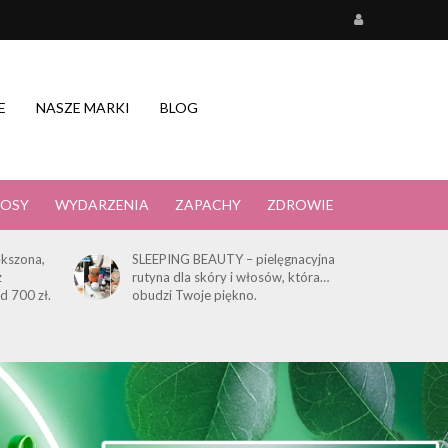
E
NASZE MARKI
BLOG
OSY
WYDARZENIA
ZAPACHY
ZDROWIE
kszona,
SLEEPING BEAUTY – pielęgnacyjna
z
rutyna dla skóry i włosów, która…
d 700 zł.
obudzi Twoje piękno.