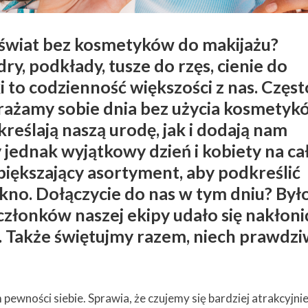
świat bez kosmetyków do makijażu?
ry, podkłady, tusze do rzęs, cienie do
to codzienność większości z nas. Częst
rażamy sobie dnia bez użycia kosmetyk
eślają naszą urodę, jak i dodają nam
 jednak wyjątkowy dzień i kobiety na c
piększający asortyment, aby podkreślić
kno. Dołączycie do nas w tym dniu? Był
 członków naszej ekipy udało się nakłoni
a. Także świętujmy razem, niech prawdz
ewności siebie. Sprawia, że czujemy się bardziej atrakcyjnie