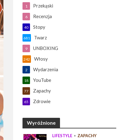
Przekąski
1
Recenzja
6
Stopy
40
Twarz
681
UNBOXING
9
Włosy
242
Wydarzenia
2
YouTube
18
Zapachy
77
Zdrowie
65
Wyróżnione
LIFESTYLE
•
ZAPACHY