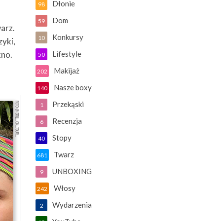
Dłonie
98
Dom
59
warz.
Konkursy
10
zyki,
kno.
Lifestyle
50
Makijaż
202
Nasze boxy
140
Przekąski
1
Recenzja
6
Stopy
40
Twarz
681
UNBOXING
9
Włosy
242
Wydarzenia
2