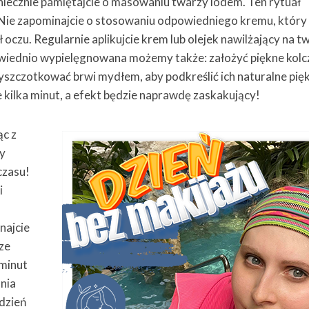
niecznie pamiętajcie o masowaniu twarzy lodem. Ten rytuał
 Nie zapominajcie o stosowaniu odpowiedniego kremu, który
oczu. Regularnie aplikujcie krem lub olejek nawilżający na t
owiednio wypielęgnowana możemy także: założyć piękne kolc
yszczotkować brwi mydłem, aby podkreślić ich naturalne pię
 kilka minut, a efekt będzie naprawdę zaskakujący!
ąc z
y
czasu!
i
najcie
 ze
 minut
ania
dzień