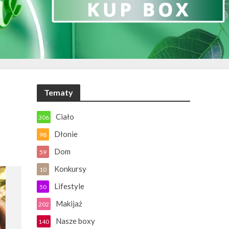
Tematy
Ciało
306
Dłonie
98
Dom
59
Konkursy
10
Lifestyle
50
Makijaż
202
Nasze boxy
140