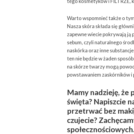
tego kosmetyków i FILTRZE, k
Warto wspomnieć także o tym, 
Nasza skóra składa się głównie
zapewne wiecie pokrywają ją p
sebum, czyli naturalnego śro
naskórka oraz inne substancje
ten nie będzie w żaden sposób
na skórze twarzy mogą powodo
powstawaniem zaskórników i 
Mamy nadzieję, że 
święta? Napiszcie n
przetrwać bez makij
czujecie? Zachęca
społecznościowych