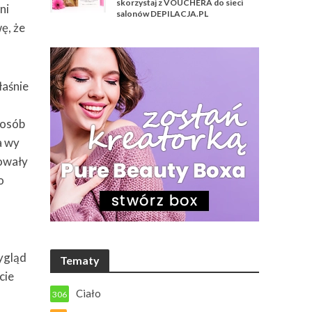
skorzystaj z VOUCHERA do sieci
ni
salonów DEPILACJA.PL
ę, że
łaśnie
posób
a wy
kowały
o
ygląd
Tematy
cie
Ciało
306