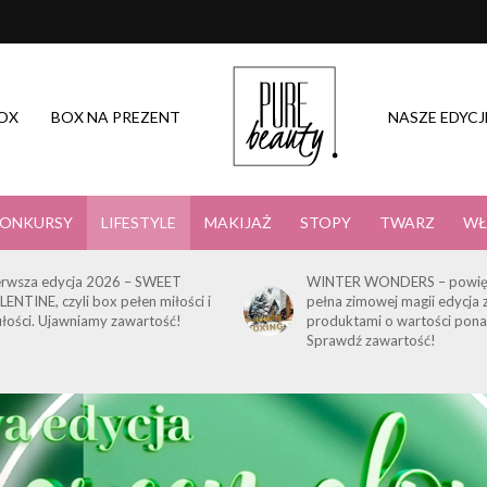
OX
BOX NA PREZENT
NASZE EDYCJ
ONKURSY
LIFESTYLE
MAKIJAŻ
STOPY
TWARZ
WŁ
erwsza edycja 2026 – SWEET
WINTER WONDERS – powię
LENTINE, czyli box pełen miłości i
pełna zimowej magii edycja 
ułości. Ujawniamy zawartość!
produktami o wartości pona
Sprawdź zawartość!