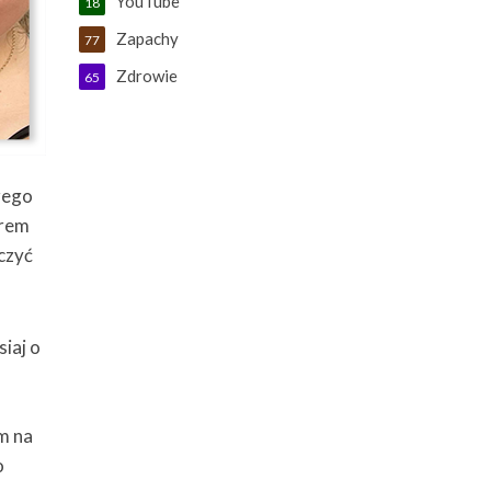
YouTube
18
Zapachy
77
Zdrowie
65
zego
orem
czyć
iaj o
m na
o