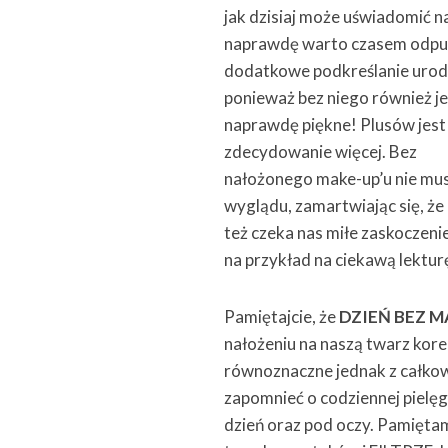
jak dzisiaj może uświadomić n
naprawdę warto czasem odpu
dodatkowe podkreślanie urod
ponieważ bez niego również j
naprawdę piękne! Plusów jest
zdecydowanie więcej. Bez
nałożonego make-up’u nie mus
wyglądu, zamartwiając się, ż
też czeka nas miłe zaskoczen
na przykład na ciekawą lektur
Pamiętajcie, że
DZIEŃ BEZ M
nałożeniu na naszą twarz korek
równoznaczne jednak z całko
zapomnieć o codziennej pielę
dzień oraz pod oczy. Pamięt