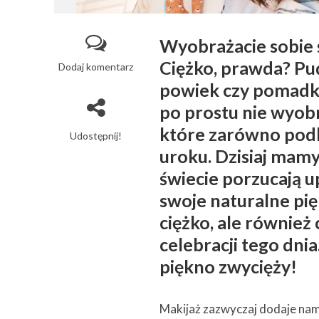
Wyobrażacie sobie 
Ciężko, prawda? Pud
Dodaj komentarz
powiek czy pomadki 
po prostu nie wyob
które zarówno podkr
Udostępnij!
uroku. Dzisiaj mamy
świecie porzucają u
swoje naturalne pię
ciężko, ale również
celebracji tego dni
piękno zwycięży!
Makijaż zazwyczaj dodaje nam p