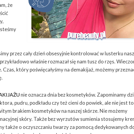
am, że
ścić
y,
esteśmy
imy przez cały dzień obsesyjnie kontrolować w lusterku nas
e przykładowo właśnie rozmazał się nam tusz do rzęs. Wiecz
ie. Czas, który poświęcałyśmy na demakijaż, możemy przezna
ę.
AKIJAŻU
nie oznacza dnia bez kosmetyków. Zapominamy dzis
tora, pudru, podkładu czy też cieni do powiek, ale nie jest to
witym brakiem kosmetyków na naszej skórze. Nie możemy
gnacyjnej skóry. Także bez wyrzutów sumienia stosujemy kre
amy także o oczyszczaniu twarzy za pomocą dedykowanych d