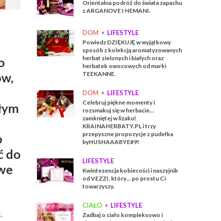
Orientalna podróż do świata zapachu
z ARGANOVE I HEMANI.
DOM
•
LIFESTYLE
Powiedz DZIĘKUJĘ w wyjątkowy
sposób z kolekcją aromatyzowanych
herbat zielonych i białych oraz
o
herbatek owocowych od marki
ów,
TEEKANNE.
DOM
•
LIFESTYLE
Celebruj piękne momenty i
ałym
rozsmakuj się w herbacie…
zamkniętej w lizaku!
KRAINAHERBATY.PL i trzy
przepyszne propozycje z pudełka
o
byHUSHAAABYE#9!
ć do
LIFESTYLE
iwe
Kwintesencja kobiecości i naszyjnik
od VEZZI, który… po prostu Ci
towarzyszy.
CIAŁO
•
LIFESTYLE
.
Zadbaj o ciało kompleksowo i