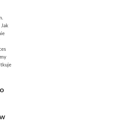
m.
 Jak
nie
i
ces
emy
tkuje
go
ów