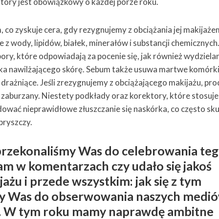
tóry jest obowiązkowy o każdej porze roku.
co zyskuje cera, gdy rezygnujemy z obciążania jej makijaże
 z wody, lipidów, białek, minerałów i substancji chemicznych.
ory, które odpowiadają za pocenie się, jak również wydziela
dka nawilżającego skórę. Sebum także usuwa martwe komórk
 drażniące. Jeśli zrezygnujemy z obciążającego makijażu, pro
 zaburzany. Niestety podkłady oraz korektory, które stosuj
wać nieprawidłowe złuszczanie się naskórka, co często sku
pryszczy.
przekonaliśmy Was do celebrowania te
am w komentarzach czy udało się jakoś
ażu i przede wszystkim: jak się z tym
my Was do obserwowania naszych medi
. W tym roku mamy naprawdę ambitne