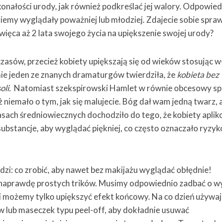
ałości urody, jak również podkreślać jej walory. Odpowied
iemy wyglądały poważniej lub młodziej. Zdajecie sobie spraw
ięca aż 2 lata swojego życia na upiększenie swojej urody?
czasów, przecież kobiety upiększają się od wieków stosując w
e jeden ze znanych dramaturgów twierdziła, że
kobieta bez
oli.
Natomiast szekspirowski Hamlet w równie obcesowy s
ż niemało o tym, jak się malujecie. Bóg dał wam jedną twarz, 
asach średniowiecznych dochodziło do tego, że kobiety apli
substancje, aby wyglądać piękniej, co często oznaczało ryzyk
zi: co zrobić, aby nawet bez makijażu wyglądać obłędnie!
 naprawdę prostych trików. Musimy odpowiednio zadbać o w
mi możemy tylko upiększyć efekt końcowy. Na co dzień używaj
 lub maseczek typu peel-off, aby dokładnie usuwać