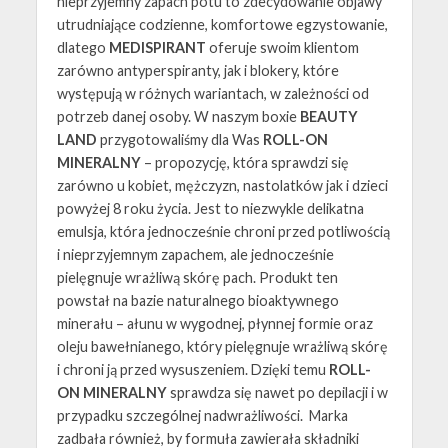
nieprzyjemny zapach potu to zdecydowanie objawy
utrudniające codzienne, komfortowe egzystowanie,
dlatego
MEDISPIRANT
oferuje swoim klientom
zarówno antyperspiranty, jak i blokery, które
występują w różnych wariantach, w zależności od
potrzeb danej osoby. W naszym boxie
BEAUTY
LAND
przygotowaliśmy dla Was
ROLL-ON
MINERALNY
– propozycję, która sprawdzi się
zarówno u kobiet, mężczyzn, nastolatków jak i dzieci
powyżej 8 roku życia. Jest to niezwykle delikatna
emulsja, która jednocześnie chroni przed potliwością
i nieprzyjemnym zapachem, ale jednocześnie
pielęgnuje wrażliwą skórę pach. Produkt ten
powstał na bazie naturalnego bioaktywnego
minerału – ałunu w wygodnej, płynnej formie oraz
oleju bawełnianego, który pielęgnuje wrażliwą skórę
i chroni ją przed wysuszeniem. Dzięki temu
ROLL-
ON MINERALNY
sprawdza się nawet po depilacji i w
przypadku szczególnej nadwrażliwości. Marka
zadbała również, by formuła zawierała składniki