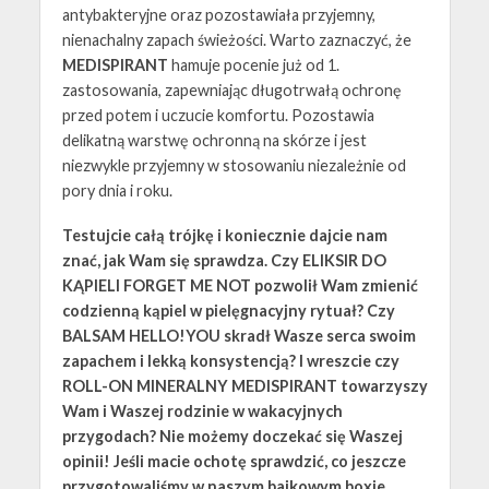
antybakteryjne oraz pozostawiała przyjemny,
nienachalny zapach świeżości. Warto zaznaczyć, że
MEDISPIRANT
hamuje pocenie już od 1.
zastosowania, zapewniając długotrwałą ochronę
przed potem i uczucie komfortu. Pozostawia
delikatną warstwę ochronną na skórze i jest
niezwykle przyjemny w stosowaniu niezależnie od
pory dnia i roku.
Testujcie całą trójkę i koniecznie dajcie nam
znać, jak Wam się sprawdza. Czy ELIKSIR DO
KĄPIELI FORGET ME NOT pozwolił Wam zmienić
codzienną kąpiel w pielęgnacyjny rytuał? Czy
BALSAM HELLO!YOU skradł Wasze serca swoim
zapachem i lekką konsystencją? I wreszcie czy
ROLL-ON MINERALNY MEDISPIRANT towarzyszy
Wam i Waszej rodzinie w wakacyjnych
przygodach? Nie możemy doczekać się Waszej
opinii! Jeśli macie ochotę sprawdzić, co jeszcze
przygotowaliśmy w naszym bajkowym boxie