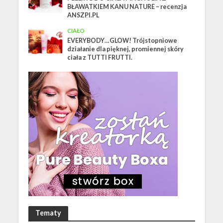
BŁAWATKIEM KANU NATURE – recenzja
ANSZPI.PL
CIAŁO
EVERYBODY…GLOW! Trójstopniowe
działanie dla pięknej, promiennej skóry
ciała z TUTTI FRUTTI.
Tematy