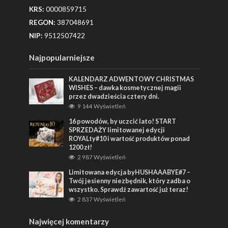
KRS:
0000859715
REGON:
387048691
NIP:
9512507422
Najpopularniejsze
KALENDARZ ADWENTOWY CHRISTMAS
WISHES – dawka kosmetycznej magii
przez dwadzieścia cztery dni.
9 144 Wyświetleń
16 powodów, by uczcić lato! START
SPRZEDAŻY limitowanej edycji
ROYALty#10 i wartość produktów ponad
1200 zł!
2 987 Wyświetleń
Limitowana edycja byHUSHAAABYE#7 –
Twój jesienny niezbędnik, który zadba o
wszystko. Sprawdź zawartość już teraz!
2 837 Wyświetleń
Najwięcej komentarzy