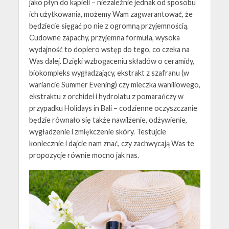
jako płyn do kąpieli – niezależnie jednak od sposobu
ich użytkowania, możemy Wam zagwarantować, że
będziecie sięgać po nie z ogromną przyjemnością.
Cudowne zapachy, przyjemna formuła, wysoka
wydajność to dopiero wstęp do tego, co czeka na
Was dalej. Dzięki wzbogaceniu składów o ceramidy,
biokompleks wygładzający, ekstrakt z szafranu (w
wariancie Summer Evening) czy mleczka waniliowego,
ekstraktu z orchidei i hydrolatu z pomarańczy w
przypadku Holidays in Bali – codzienne oczyszczanie
będzie równało się także nawilżenie, odżywienie,
wygładzenie i zmiękczenie skóry. Testujcie
koniecznie i dajcie nam znać, czy zachwycają Was te
propozycje równie mocno jak nas.