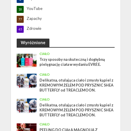
YouTube
18
Zapachy
77
Zdrowie
65
Wyróżnione
CIAŁO
Trzy sposoby na skuteczną i dogłębną
pielęgnację ciała w wydaniu EVRĒE.
CIAŁO
Delikatna, otulająca ciało i zmysły kąpiel z
KREMOWYM ŻELEM POD PRYSZNIC SHEA
BUTTERFLY od TREACLEMOON.
CIAŁO
Delikatna, otulająca ciało i zmysły kąpiel z
KREMOWYM ŻELEM POD PRYSZNIC SHEA
BUTTERFLY od TREACLEMOON.
CIAŁO
PEELING DO CIAŁA MAGNOLIA Z