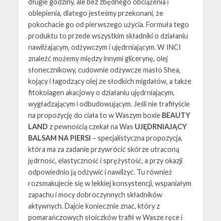
długie godziny, ale bez zbędnego obciążenia i
oblepienia, dlatego jesteśmy przekonani, że
pokochacie go od pierwszego użycia. Formuła tego
produktu to przede wszystkim składniki o działaniu
nawilżającym, odżywczym i ujędrniającym. W INCI
znaleźć możemy między innymi glicerynę, olej
słonecznikowy, cudownie odżywcze masło Shea,
kojący i łagodzący olej ze słodkich migdałów, a także
fitokolagen akacjowy o działaniu ujędrniającym,
wygładzającym i odbudowującym. Jeśli nie trafiłyście
na propozycję do ciała to w Waszym boxie
BEAUTY
LAND
z pewnością czekał na Was
UJĘDRNIAJĄCY
BALSAM NA PIERSI
– specjalistyczna propozycja,
która ma za zadanie przywrócić skórze utraconą
jędrność, elastyczność i sprężystość, a przy okazji
odpowiednio ją odżywić i nawilżyć. Tu również
rozsmakujecie się w lekkiej konsystencji, wspaniałym
zapachu i mocy dobroczynnych składników
aktywnych. Dajcie koniecznie znać, który z
pomarańczowych słoiczków trafił w Wasze ręce i