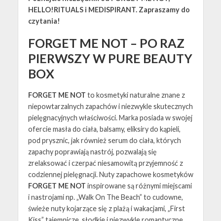
HELLO!RITUALS i MEDISPIRANT. Zapraszamy do
czytania!
FORGET ME NOT – PO RAZ
PIERWSZY W PURE BEAUTY
BOX
FORGET ME NOT
to kosmetyki naturalne znane z
niepowtarzalnych zapachów i niezwykle skutecznych
pielęgnacyjnych właściwości. Marka posiada w swojej
ofercie masła do ciała, balsamy, eliksiry do kąpieli,
pod prysznic, jak również serum do ciała, których
zapachy poprawiają nastrój, pozwalają się
zrelaksować i czerpać niesamowitą przyjemność z
codziennej pielęgnacji. Nuty zapachowe kosmetyków
FORGET ME NOT
inspirowane są różnymi miejscami
i nastrojami np. „Walk On The Beach” to cudowne,
świeże nuty kojarzące się z plażą i wakacjami, „First
Kiss” tajemnicze, słodkie i niezwykle romantyczne