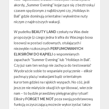
akordy, „Summer Evening” kojarzące się z beztroską i
czasem spędzonym z najbliższymi czy „Holidays in
Bali” gdzie dominują orientalne i wykwintne nuty
niczym z najdroższych wakacji.
W pudełku
BEAUTY LAND
czekały na Was dwie
propozycje (z czego jedna trafiła do Waszego boxa
losowo) w postaci cudownych, otulających i
niezwykle rozkosznych
PERFUMOWANYCH
ELIKSIRÓW DO KĄPIELI
o wspomnianych
zapachach “Summer Evening” lub “Holidays in Bali”.
Czy już sam ten wstęp nie zachęca do testowania?
Wyobraźcie sobie to wspaniałe połączenie – eliksir
pachnący plażą i wakacjami bądź orientalnym
kurortem gdzieś na rajskich wyspach. No cóż, jeśli
jeszcze nie miałyście okazji ich spróbować, wierzcie
nam – to będzie prawdziwy pielęgnacyjny rytuał!
Eliksiry
FORGET ME NOT
poza swoją podstawową
funkcją oczyszczającą możecie wykorzystać także