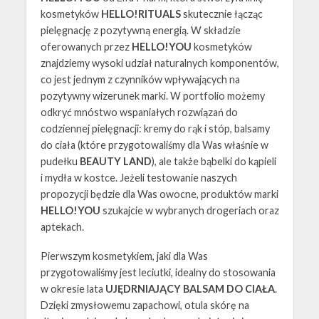
kosmetyków
HELLO!RITUALS
skutecznie łącząc
pielęgnację z pozytywną energią. W składzie
oferowanych przez
HELLO!YOU
kosmetyków
znajdziemy wysoki udział naturalnych komponentów,
co jest jednym z czynników wpływających na
pozytywny wizerunek marki. W portfolio możemy
odkryć mnóstwo wspaniałych rozwiązań do
codziennej pielęgnacji: kremy do rąk i stóp, balsamy
do ciała (które przygotowaliśmy dla Was właśnie w
pudełku
BEAUTY LAND
), ale także bąbelki do kąpieli
i mydła w kostce. Jeżeli testowanie naszych
propozycji będzie dla Was owocne, produktów marki
HELLO!YOU
szukajcie w wybranych drogeriach oraz
aptekach.
Pierwszym kosmetykiem, jaki dla Was
przygotowaliśmy jest leciutki, idealny do stosowania
w okresie lata
UJĘDRNIAJĄCY BALSAM DO CIAŁA
.
Dzięki zmysłowemu zapachowi, otula skórę na