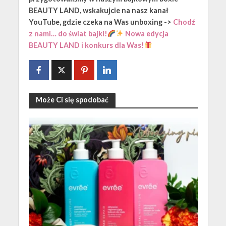
BEAUTY LAND, wskakujcie na nasz kanał
YouTube, gdzie czeka na Was unboxing ->
Chodź
z nami… do świat bajki!
Nowa edycja
BEAUTY LAND i konkurs dla Was!
Może Ci się spodobać