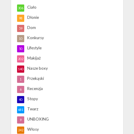
Ciało
306
Dłonie
98
Dom
59
Konkursy
10
Lifestyle
50
Makijaż
202
Nasze boxy
140
Przekąski
1
Recenzja
6
Stopy
40
Twarz
681
UNBOXING
9
Włosy
242