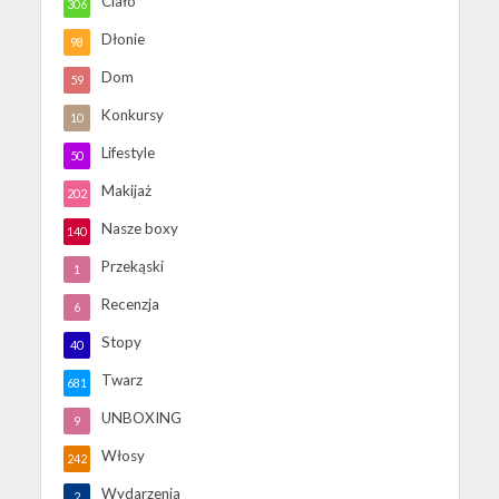
Ciało
306
Dłonie
98
Dom
59
Konkursy
10
Lifestyle
50
Makijaż
202
Nasze boxy
140
Przekąski
1
Recenzja
6
Stopy
40
Twarz
681
UNBOXING
9
Włosy
242
Wydarzenia
2