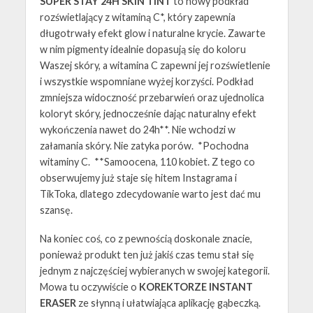
SUPER STAY 24H SKIN TINT
to nowy podkład
rozświetlający z witaminą C*, który zapewnia
długotrwały efekt glow i naturalne krycie. Zawarte
w nim pigmenty idealnie dopasują się do koloru
Waszej skóry, a witamina C zapewni jej rozświetlenie
i wszystkie wspomniane wyżej korzyści. Podkład
zmniejsza widoczność przebarwień oraz ujednolica
koloryt skóry, jednocześnie dając naturalny efekt
wykończenia nawet do 24h**. Nie wchodzi w
załamania skóry. Nie zatyka porów. *Pochodna
witaminy C. **Samoocena, 110 kobiet. Z tego co
obserwujemy już staje się hitem Instagrama i
TikToka, dlatego zdecydowanie warto jest dać mu
szansę.
Na koniec coś, co z pewnością doskonale znacie,
ponieważ produkt ten już jakiś czas temu stał się
jednym z najczęściej wybieranych w swojej kategorii.
Mowa tu oczywiście o
KOREKTORZE INSTANT
ERASER
ze słynną i ułatwiająca aplikację gąbeczką.