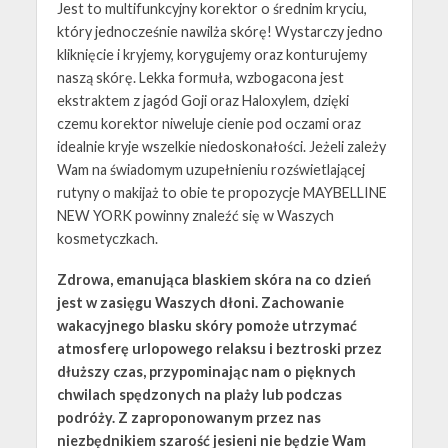
Jest to multifunkcyjny korektor o średnim kryciu,
który jednocześnie nawilża skórę! Wystarczy jedno
kliknięcie i kryjemy, korygujemy oraz konturujemy
naszą skórę. Lekka formuła, wzbogacona jest
ekstraktem z jagód Goji oraz Haloxylem, dzięki
czemu korektor niweluje cienie pod oczami oraz
idealnie kryje wszelkie niedoskonałości. Jeżeli zależy
Wam na świadomym uzupełnieniu rozświetlającej
rutyny o makijaż to obie te propozycje MAYBELLINE
NEW YORK powinny znaleźć się w Waszych
kosmetyczkach.
Zdrowa, emanująca blaskiem skóra na co dzień
jest w zasięgu Waszych dłoni. Zachowanie
wakacyjnego blasku skóry pomoże utrzymać
atmosferę urlopowego relaksu i beztroski przez
dłuższy czas, przypominając nam o pięknych
chwilach spędzonych na plaży lub podczas
podróży. Z zaproponowanym przez nas
niezbędnikiem szarość jesieni nie będzie Wam