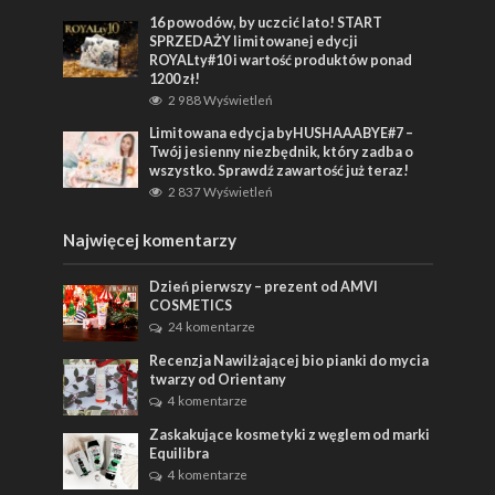
16 powodów, by uczcić lato! START
SPRZEDAŻY limitowanej edycji
ROYALty#10 i wartość produktów ponad
1200 zł!
2 988 Wyświetleń
Limitowana edycja byHUSHAAABYE#7 –
Twój jesienny niezbędnik, który zadba o
wszystko. Sprawdź zawartość już teraz!
2 837 Wyświetleń
Najwięcej komentarzy
Dzień pierwszy – prezent od AMVI
COSMETICS
24 komentarze
Recenzja Nawilżającej bio pianki do mycia
twarzy od Orientany
4 komentarze
Zaskakujące kosmetyki z węglem od marki
Equilibra
4 komentarze