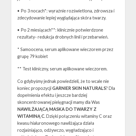
• Po 3 nocach*: wyraźnie rozświetlona, zdrowsza i
zdecydowanie lepiej wyglądająca skóra twarzy.
• Po 2 miesiącach**: klinicznie potwierdzone
rezultaty- redukcja drobnych linii i przebarwień.
* Samoocena, serum aplikowane wieczorem przez
grupę 79 kobiet
** Test kliniczny, serum aplikowane wieczorem.
Co gdybyśmy jednak powiedzieli, że to wcale nie
koniec propozycji
GARNIER SKIN NATURALS
? Dla
dopełnienia efektu i jeszcze bardziej
skoncentrowanej pielęgnacji mamy dla Was
NAWILŻAJĄCĄ MASKA DO TWARZY Z
WITAMINĄ C
. Dzięki połączeniu witaminy C oraz
kwasu hialuronowego nawilżająca działa
rozjaśniająco, odżywczo, wygładzająco i