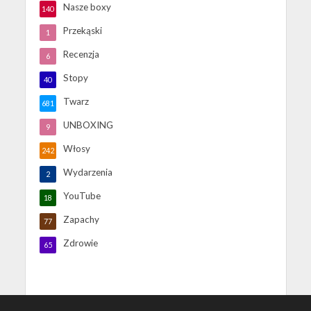
Nasze boxy
140
Przekąski
1
Recenzja
6
Stopy
40
Twarz
681
UNBOXING
9
Włosy
242
Wydarzenia
2
YouTube
18
Zapachy
77
Zdrowie
65