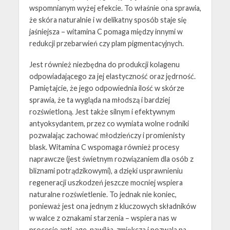
wspomnianym wyżej efekcie. To właśnie ona sprawia,
że skóra naturalnie i w delikatny sposób staje się
jaśniejsza – witamina C pomaga między innymi w
redukcji przebarwień czy plam pigmentacyjnych.
Jest również niezbędna do produkcji kolagenu
odpowiadającego za jej elastyczność oraz jędrność.
Pamiętajcie, że jego odpowiednia ilość w skórze
sprawia, że ta wygląda na młodszą i bardziej
rozświetloną. Jest także silnym i efektywnym
antyoksydantem, przez co wymiata wolne rodniki
pozwalając zachować młodzieńczy i promienisty
blask. Witamina C wspomaga również procesy
naprawcze (jest świetnym rozwiązaniem dla osób z
bliznami potrądzikowymi), a dzięki usprawnieniu
regeneracji uszkodzeń jeszcze mocniej wspiera
naturalne rozświetlenie. To jednak nie koniec,
ponieważ jest ona jednym z kluczowych składników
w walce z oznakami starzenia – wspiera nas w
procesie anti-age, nawilża, zmiękcza i pozwala na