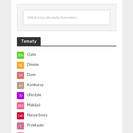
Kliknij tutaj, aby dodać komentarz
Tematy
Ciało
306
Dłonie
98
Dom
59
Konkursy
10
Lifestyle
50
Makijaż
202
Nasze boxy
140
Przekąski
1