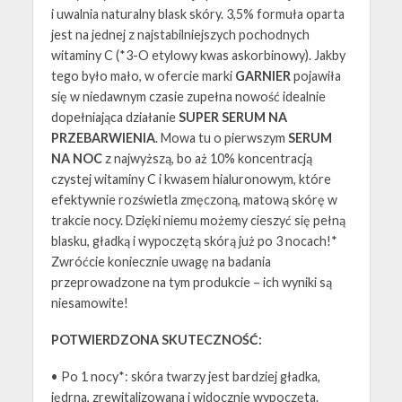
i uwalnia naturalny blask skóry. 3,5% formuła oparta
jest na jednej z najstabilniejszych pochodnych
witaminy C (*3-O etylowy kwas askorbinowy). Jakby
tego było mało, w ofercie marki
GARNIER
pojawiła
się w niedawnym czasie zupełna nowość idealnie
dopełniająca działanie
SUPER SERUM NA
PRZEBARWIENIA
. Mowa tu o pierwszym
SERUM
NA NOC
z najwyższą, bo aż 10% koncentracją
czystej witaminy C i kwasem hialuronowym, które
efektywnie rozświetla zmęczoną, matową skórę w
trakcie nocy. Dzięki niemu możemy cieszyć się pełną
blasku, gładką i wypoczętą skórą już po 3 nocach!*
Zwróćcie koniecznie uwagę na badania
przeprowadzone na tym produkcie – ich wyniki są
niesamowite!
POTWIERDZONA SKUTECZNOŚĆ:
• Po 1 nocy*: skóra twarzy jest bardziej gładka,
jędrna, zrewitalizowana i widocznie wypoczęta.