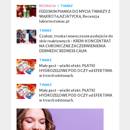
RECENZJA
•
TWARZ
FEEDSKIN PIANKA DO MYCIA TWARZY Z
WĄKROTĄ AZJATYCKĄ. Recenzja
lubietestowac.pl
TWARZ
Czułość, troska i nowoczesne podejście do
skór reaktywnych – KREM-KONCENTRAT
NA CHRONICZNE ZACZERWIENIENIA
DERMEDIC REDNESS CALM.
TWARZ
Mały gest – wielki efekt. PŁATKI
HYDROŻELOWE POD OCZY od EFEKTIMA
w trzech odsłonach.
TWARZ
Mały gest – wielki efekt. PŁATKI
HYDROŻELOWE POD OCZY od EFEKTIMA
w trzech odsłonach.