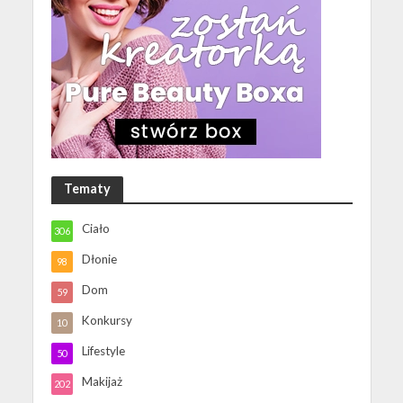
Tematy
Ciało
306
Dłonie
98
Dom
59
Konkursy
10
Lifestyle
50
Makijaż
202