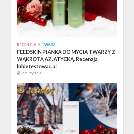
RECENZJA
•
TWARZ
FEEDSKIN PIANKA DO MYCIA TWARZY Z
WĄKROTĄ AZJATYCKĄ. Recenzja
lubietestowac.pl
2 m. czytania