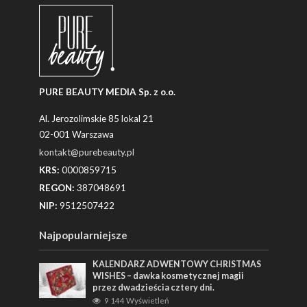
PURE BEAUTY MEDIA Sp. z o.o.
Al. Jerozolimskie 85 lokal 21
02-001 Warszawa
kontakt@purebeauty.pl
KRS:
0000859715
REGON:
387048691
NIP:
9512507422
Najpopularniejsze
KALENDARZ ADWENTOWY CHRISTMAS
WISHES – dawka kosmetycznej magii
przez dwadzieścia cztery dni.
9 144 Wyświetleń