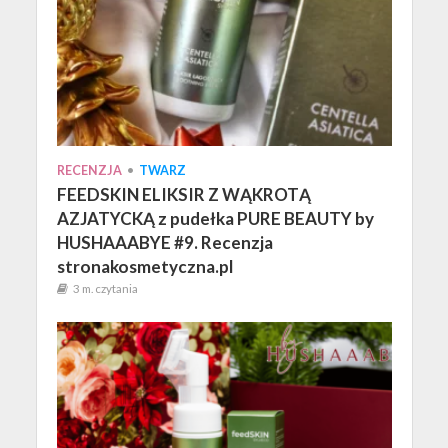
RECENZJA
•
TWARZ
FEEDSKIN ELIKSIR Z WĄKROTĄ
AZJATYCKĄ z pudełka PURE BEAUTY by
HUSHAAABYE #9. Recenzja
stronakosmetyczna.pl
3 m. czytania