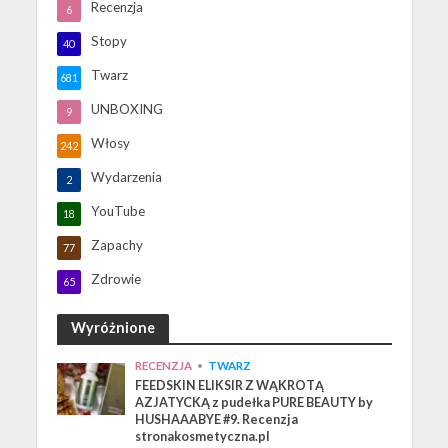
Recenzja
6
Stopy
40
Twarz
681
UNBOXING
9
Włosy
242
Wydarzenia
2
YouTube
18
Zapachy
77
Zdrowie
65
Wyróżnione
RECENZJA
•
TWARZ
FEEDSKIN ELIKSIR Z WĄKROTĄ
AZJATYCKĄ z pudełka PURE BEAUTY by
HUSHAAABYE #9. Recenzja
stronakosmetyczna.pl