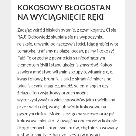
KOKOSOWY BŁOGOSTAN
NA WYCIĄGNIĘCIE RĘKI
Zadając wśród bliskich pytanie, z czym kojarzy, Ci się
RAJ? Odpowiedź skupiała się na wypoczynku,
relaksie, urwaniu od rzeczywistości. Idąc głębiej w tę
tematykę, trafiamy na plażę, ocean, palmy i kokosy!
Tak! Te orzechy z pewnością są nieodłącznym
elementem idylli i stanu ukojenia zmysłów! Kokos
zawiera mnóstwo witamin z grupy b, witaminę c, e,
kwas foliowy, błonnik, a także składniki mineralne
takie jak cynk, magnez, miedź, selen, mangan czy
żelazo. Ten wyjątkowy orzech można
wykorzystywać na wiele sposobów jako uwielbiany
przez wielu olej, wodę lub wiórki kokosowe na
pysznym cieście. Można jeść go na surowo oraz pić
kokosowe mleczko! Z uwagi na obecność w kokosie
drogocennych antyoksydantów, chętnie stosowany
jest w kosmetyce, bardzo często w postaci