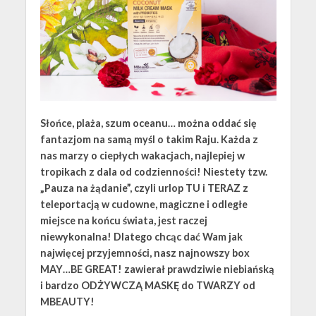
Słońce, plaża, szum oceanu… można oddać się
fantazjom na samą myśl o takim Raju. Każda z
nas marzy o ciepłych wakacjach, najlepiej w
tropikach z dala od codzienności! Niestety tzw.
„Pauza na żądanie”, czyli urlop TU i TERAZ z
teleportacją w cudowne, magiczne i odległe
miejsce na końcu świata, jest raczej
niewykonalna! Dlatego chcąc dać Wam jak
najwięcej przyjemności, nasz najnowszy box
MAY…BE GREAT! zawierał prawdziwie niebiańską
i bardzo ODŻYWCZĄ MASKĘ do TWARZY od
MBEAUTY!