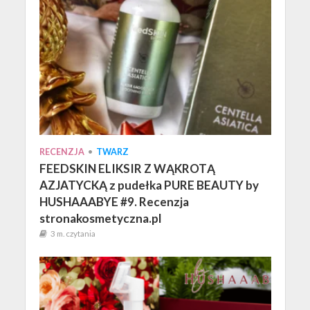
RECENZJA
•
TWARZ
FEEDSKIN ELIKSIR Z WĄKROTĄ
AZJATYCKĄ z pudełka PURE BEAUTY by
HUSHAAABYE #9. Recenzja
stronakosmetyczna.pl
3 m. czytania