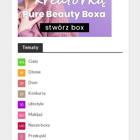
Tematy
Ciało
306
Dłonie
98
Dom
59
Konkursy
10
Lifestyle
50
Makijaż
202
Nasze boxy
140
Przekąski
1