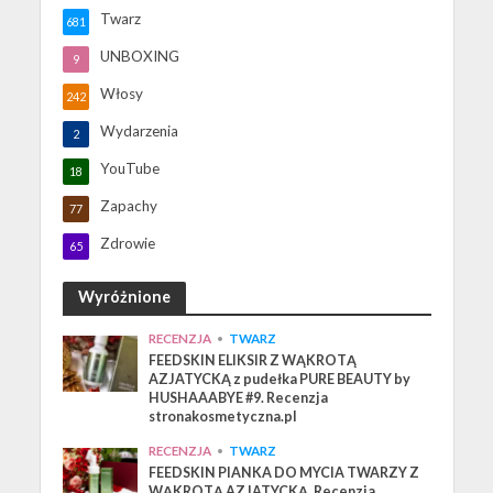
Twarz
681
UNBOXING
9
Włosy
242
Wydarzenia
2
YouTube
18
Zapachy
77
Zdrowie
65
Wyróżnione
RECENZJA
•
TWARZ
FEEDSKIN ELIKSIR Z WĄKROTĄ
AZJATYCKĄ z pudełka PURE BEAUTY by
HUSHAAABYE #9. Recenzja
stronakosmetyczna.pl
RECENZJA
•
TWARZ
FEEDSKIN PIANKA DO MYCIA TWARZY Z
WĄKROTĄ AZJATYCKĄ. Recenzja