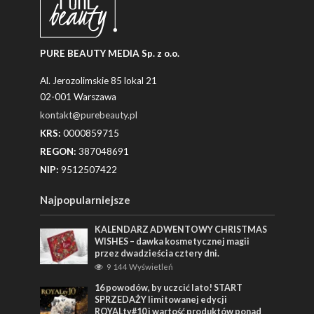
PURE BEAUTY MEDIA Sp. z o.o.
Al. Jerozolimskie 85 lokal 21
02-001 Warszawa
kontakt@purebeauty.pl
KRS:
0000859715
REGON:
387048691
NIP:
9512507422
Najpopularniejsze
KALENDARZ ADWENTOWY CHRISTMAS
WISHES – dawka kosmetycznej magii
przez dwadzieścia cztery dni.
9 144 Wyświetleń
16 powodów, by uczcić lato! START
SPRZEDAŻY limitowanej edycji
ROYALty#10 i wartość produktów ponad