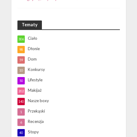
Tematy
Ciało
306
Dłonie
98
Dom
59
Konkursy
10
Lifestyle
50
Makijaż
202
Nasze boxy
140
Przekąski
1
Recenzja
6
Stopy
40