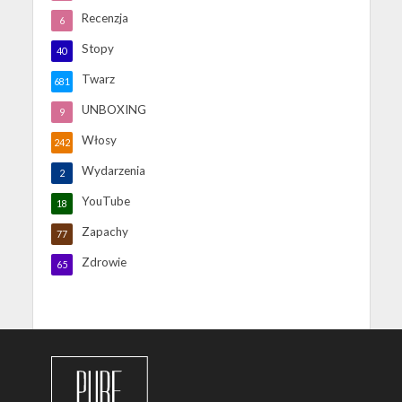
Recenzja
6
Stopy
40
Twarz
681
UNBOXING
9
Włosy
242
Wydarzenia
2
YouTube
18
Zapachy
77
Zdrowie
65