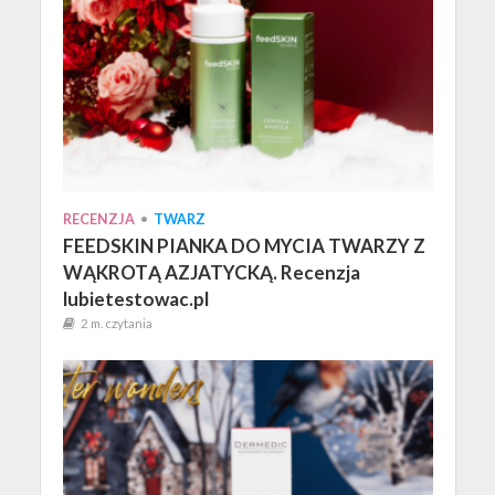
RECENZJA
•
TWARZ
FEEDSKIN PIANKA DO MYCIA TWARZY Z
WĄKROTĄ AZJATYCKĄ. Recenzja
lubietestowac.pl
2 m. czytania