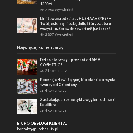
1200 zł!
2 988 Wyświetleń
Limitowana edycja byHUSHAAABYE#7 –
Twój jesienny niezbędnik, który zadba o
wszystko. Sprawdź zawartość już teraz!
2 837 Wyświetleń
Najwięcej komentarzy
Dzień pierwszy – prezent od AMVI
COSMETICS
24 komentarze
Recenzja Nawilżającej bio pianki do mycia
twarzy od Orientany
4 komentarze
Zaskakujące kosmetyki z węglem od marki
Equilibra
4 komentarze
BIURO OBSŁUGI KLIENTA:
kontakt@purebeauty.pl