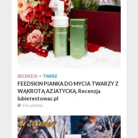
RECENZJA
•
TWARZ
FEEDSKIN PIANKA DO MYCIA TWARZY Z
WĄKROTĄ AZJATYCKĄ. Recenzja
lubietestowac.pl
2 m. czytania