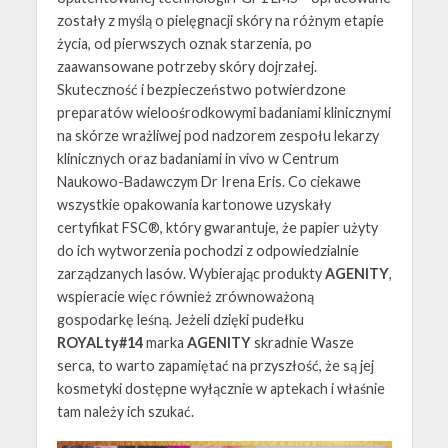
zostały z myślą o pielęgnacji skóry na różnym etapie
życia, od pierwszych oznak starzenia, po
zaawansowane potrzeby skóry dojrzałej.
Skuteczność i bezpieczeństwo potwierdzone
preparatów wieloośrodkowymi badaniami klinicznymi
na skórze wrażliwej pod nadzorem zespołu lekarzy
klinicznych oraz badaniami in vivo w Centrum
Naukowo-Badawczym Dr Irena Eris. Co ciekawe
wszystkie opakowania kartonowe uzyskały
certyfikat FSC®, który gwarantuje, że papier użyty
do ich wytworzenia pochodzi z odpowiedzialnie
zarządzanych lasów. Wybierając produkty
AGENITY
,
wspieracie więc również zrównoważoną
gospodarkę leśną. Jeżeli dzięki pudełku
ROYALty#14
marka
AGENITY
skradnie Wasze
serca, to warto zapamiętać na przyszłość, że są jej
kosmetyki dostępne wyłącznie w aptekach i właśnie
tam należy ich szukać.