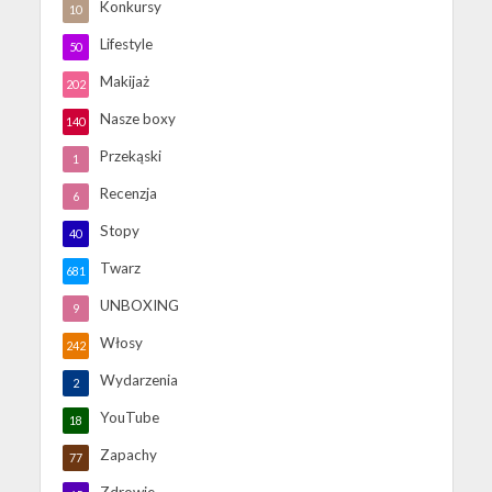
Konkursy
10
Lifestyle
50
Makijaż
202
Nasze boxy
140
Przekąski
1
Recenzja
6
Stopy
40
Twarz
681
UNBOXING
9
Włosy
242
Wydarzenia
2
YouTube
18
Zapachy
77