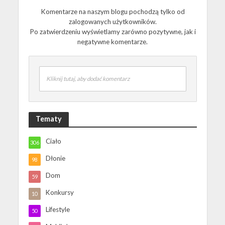
Komentarze na naszym blogu pochodzą tylko od
zalogowanych użytkowników.
Po zatwierdzeniu wyświetlamy zarówno pozytywne, jak i
negatywne komentarze.
Kliknij tutaj, aby dodać komentarz
Tematy
Ciało
306
Dłonie
98
Dom
59
Konkursy
10
Lifestyle
50