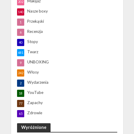
Makijaż
202
Nasze boxy
140
Przekąski
1
Recenzja
6
Stopy
40
Twarz
681
UNBOXING
9
Włosy
242
Wydarzenia
2
YouTube
18
Zapachy
77
Zdrowie
65
Wyróżnione