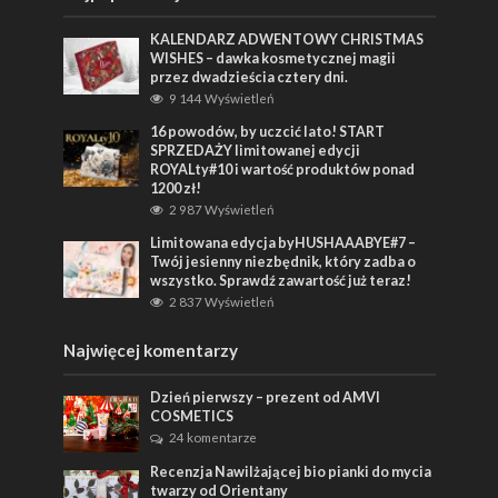
KALENDARZ ADWENTOWY CHRISTMAS
WISHES – dawka kosmetycznej magii
przez dwadzieścia cztery dni.
9 144 Wyświetleń
16 powodów, by uczcić lato! START
SPRZEDAŻY limitowanej edycji
ROYALty#10 i wartość produktów ponad
1200 zł!
2 987 Wyświetleń
Limitowana edycja byHUSHAAABYE#7 –
Twój jesienny niezbędnik, który zadba o
wszystko. Sprawdź zawartość już teraz!
2 837 Wyświetleń
Najwięcej komentarzy
Dzień pierwszy – prezent od AMVI
COSMETICS
24 komentarze
Recenzja Nawilżającej bio pianki do mycia
twarzy od Orientany