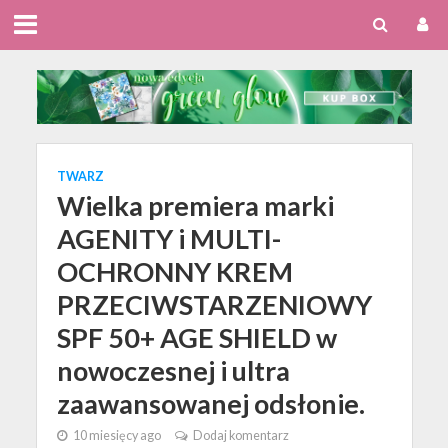
TWARZ
Wielka premiera marki
AGENITY i MULTI-
OCHRONNY KREM
PRZECIWSTARZENIOWY
SPF 50+ AGE SHIELD w
nowoczesnej i ultra
zaawansowanej odsłonie.
10 miesięcy ago
Dodaj komentarz