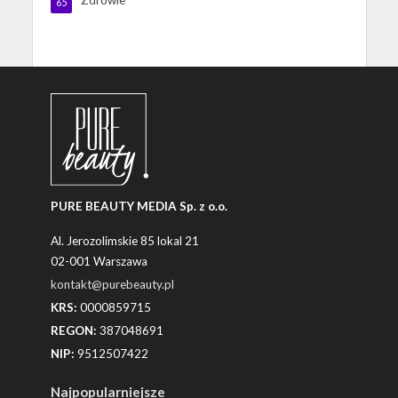
Zdrowie
65
PURE BEAUTY MEDIA Sp. z o.o.
Al. Jerozolimskie 85 lokal 21
02-001 Warszawa
kontakt@purebeauty.pl
KRS:
0000859715
REGON:
387048691
NIP:
9512507422
Najpopularniejsze