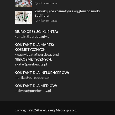
4 komentarze
Zaskakujące kosmetyki z węglem od marki
Equilibra
4 komentarze
BIURO OBSŁUGI KLIENTA:
kontakt@purebeauty.pl
KONTAKT DLA MAREK:
KOSMETYCZNYCH:
kwasny.beata@purebeauty.pl
NIEKOSMETYCZNYCH:
agata@purebeauty.pl
KONTAKT DLA INFLUENCERÓW:
monika@purebeauty.pl
KONTAKT DLA MEDIÓW:
malwina@purebeauty.pl
Copyrights 2024 Pure Beauty Media Sp. z o.o.