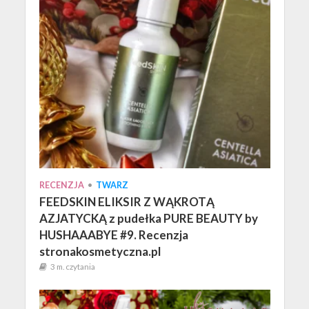
RECENZJA
•
TWARZ
FEEDSKIN ELIKSIR Z WĄKROTĄ
AZJATYCKĄ z pudełka PURE BEAUTY by
HUSHAAABYE #9. Recenzja
stronakosmetyczna.pl
3 m. czytania