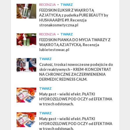
RECENZJA
•
TWARZ
FEEDSKIN ELIKSIR Z WĄKROTĄ
AZJATYCKĄ z pudełka PURE BEAUTY by
HUSHAAABYE #9. Recenzja
stronakosmetyczna.pl
RECENZJA
•
TWARZ
FEEDSKIN PIANKA DO MYCIA TWARZY Z
WĄKROTĄ AZJATYCKĄ. Recenzja
lubietestowac.pl
TWARZ
Czułość, troska i nowoczesne podejście do
skór reaktywnych – KREM-KONCENTRAT
NA CHRONICZNE ZACZERWIENIENIA
DERMEDIC REDNESS CALM.
TWARZ
Mały gest – wielki efekt. PŁATKI
HYDROŻELOWE POD OCZY od EFEKTIMA
w trzech odsłonach.
TWARZ
Mały gest – wielki efekt. PŁATKI
HYDROŻELOWE POD OCZY od EFEKTIMA
w trzech odsłonach.