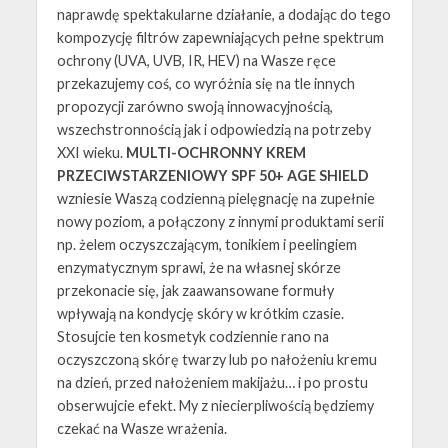
naprawdę spektakularne działanie, a dodając do tego
kompozycję filtrów zapewniających pełne spektrum
ochrony (UVA, UVB, IR, HEV) na Wasze ręce
przekazujemy coś, co wyróżnia się na tle innych
propozycji zarówno swoją innowacyjnością,
wszechstronnością jak i odpowiedzią na potrzeby
XXI wieku.
MULTI-OCHRONNY KREM
PRZECIWSTARZENIOWY SPF 50+ AGE SHIELD
wzniesie Waszą codzienną pielęgnację na zupełnie
nowy poziom, a połączony z innymi produktami serii
np. żelem oczyszczającym, tonikiem i peelingiem
enzymatycznym sprawi, że na własnej skórze
przekonacie się, jak zaawansowane formuły
wpływają na kondycję skóry w krótkim czasie.
Stosujcie ten kosmetyk codziennie rano na
oczyszczoną skórę twarzy lub po nałożeniu kremu
na dzień, przed nałożeniem makijażu… i po prostu
obserwujcie efekt. My z niecierpliwością będziemy
czekać na Wasze wrażenia.