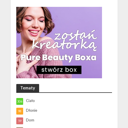
Tematy
Ciało
306
Dłonie
98
Dom
59