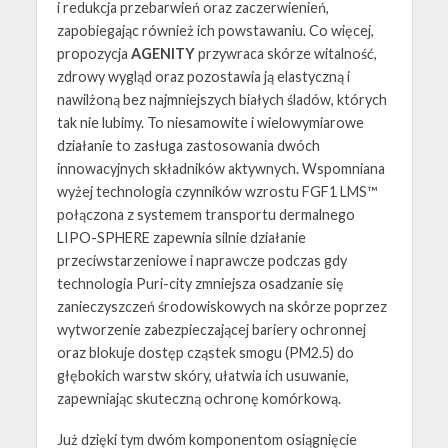
i redukcja przebarwień oraz zaczerwienień,
zapobiegając również ich powstawaniu. Co więcej,
propozycja
AGENITY
przywraca skórze witalność,
zdrowy wygląd oraz pozostawia ją elastyczną i
nawilżoną bez najmniejszych białych śladów, których
tak nie lubimy. To niesamowite i wielowymiarowe
działanie to zasługa zastosowania dwóch
innowacyjnych składników aktywnych. Wspomniana
wyżej technologia czynników wzrostu FGF1 LMS™
połączona z systemem transportu dermalnego
LIPO-SPHERE zapewnia silnie działanie
przeciwstarzeniowe i naprawcze podczas gdy
technologia Puri-city zmniejsza osadzanie się
zanieczyszczeń środowiskowych na skórze poprzez
wytworzenie zabezpieczającej bariery ochronnej
oraz blokuje dostęp cząstek smogu (PM2.5) do
głębokich warstw skóry, ułatwia ich usuwanie,
zapewniając skuteczną ochronę komórkową.
Już dzięki tym dwóm komponentom osiągnięcie