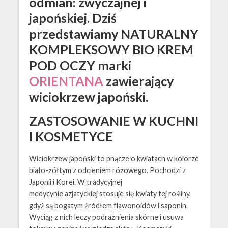
odmian: zwyczajnej i
japońskiej. Dziś
przedstawiamy
NATURALNY
KOMPLEKSOWY BIO KREM
POD OCZY
marki
ORIENTANA
zawierający
wiciokrzew japoński.
ZASTOSOWANIE W KUCHNI
I KOSMETYCE
Wiciokrzew japoński to pnącze o kwiatach w kolorze
biało-żółtym z odcieniem różowego. Pochodzi z
Japonii i Korei. W tradycyjnej
medycynie azjatyckiej stosuje się kwiaty tej rośliny,
gdyż są bogatym źródłem flawonoidów i saponin.
Wyciąg z nich leczy podrażnienia skórne i usuwa