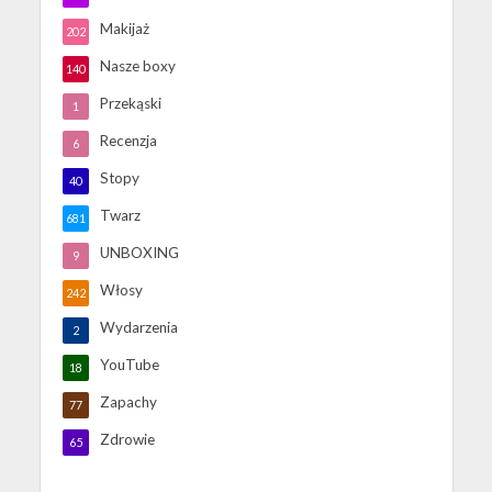
Makijaż
202
Nasze boxy
140
Przekąski
1
Recenzja
6
Stopy
40
Twarz
681
UNBOXING
9
Włosy
242
Wydarzenia
2
YouTube
18
Zapachy
77
Zdrowie
65