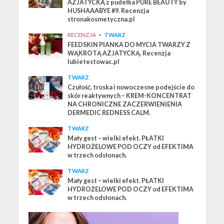
AZJATYCKĄ z pudełka PURE BEAUTY by
HUSHAAABYE #9. Recenzja
stronakosmetyczna.pl
RECENZJA
•
TWARZ
FEEDSKIN PIANKA DO MYCIA TWARZY Z
WĄKROTĄ AZJATYCKĄ. Recenzja
lubietestowac.pl
TWARZ
Czułość, troska i nowoczesne podejście do
skór reaktywnych – KREM-KONCENTRAT
NA CHRONICZNE ZACZERWIENIENIA
DERMEDIC REDNESS CALM.
TWARZ
Mały gest – wielki efekt. PŁATKI
HYDROŻELOWE POD OCZY od EFEKTIMA
w trzech odsłonach.
TWARZ
Mały gest – wielki efekt. PŁATKI
HYDROŻELOWE POD OCZY od EFEKTIMA
w trzech odsłonach.