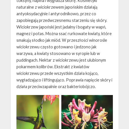
toksyny, napina i wygładza skórę. Kosmetyki
naturalne z wiciokrzewem japońskim działają
antyoksydacyjnie i antyrodnikowo, przez co
zapobiegają przedwczesnemu starzeniu się skóry.
Wiciokrzew japoński jest jadalny i bogaty w wapń,
magnez i potas. Można ssać rurkowate kwiaty, które
smakują słodko jak miód. W przeszłości winorośle
wiciokrzewu często gotowano i jedzono jak
warzywa, a kwiaty stosowano w syropie lub w
puddingach. Nektar z wiciokrzewu jest ulubionym
pokarmem kolibrów. Ekstrakt z kwiatów
wiciokrzewu przede wszystkim działa kojąco,
wygładzająco i liftingująco. Poprawia napięcie skóry i
działa przeciwzapalnie oraz bakteriobójczo.