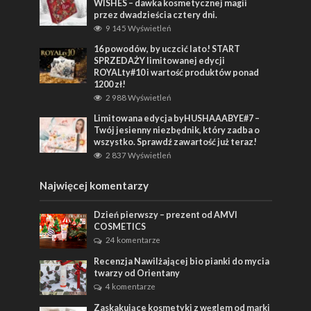
WISHES – dawka kosmetycznej magii
przez dwadzieścia cztery dni.
9 145 Wyświetleń
16 powodów, by uczcić lato! START
SPRZEDAŻY limitowanej edycji
ROYALty#10 i wartość produktów ponad
1200 zł!
2 988 Wyświetleń
Limitowana edycja byHUSHAAABYE#7 –
Twój jesienny niezbędnik, który zadba o
wszystko. Sprawdź zawartość już teraz!
2 837 Wyświetleń
Najwięcej komentarzy
Dzień pierwszy – prezent od AMVI
COSMETICS
24 komentarze
Recenzja Nawilżającej bio pianki do mycia
twarzy od Orientany
4 komentarze
Zaskakujące kosmetyki z węglem od marki