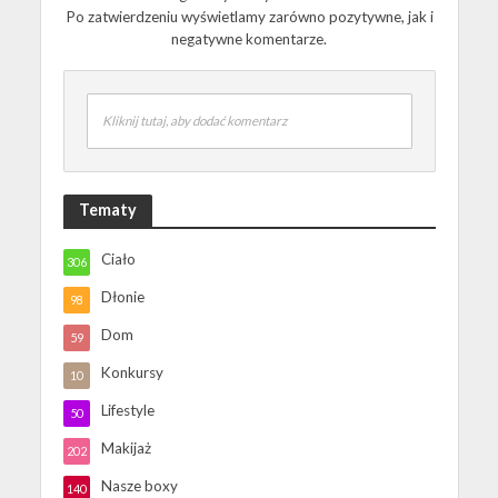
Po zatwierdzeniu wyświetlamy zarówno pozytywne, jak i
negatywne komentarze.
Kliknij tutaj, aby dodać komentarz
Tematy
Ciało
306
Dłonie
98
Dom
59
Konkursy
10
Lifestyle
50
Makijaż
202
Nasze boxy
140