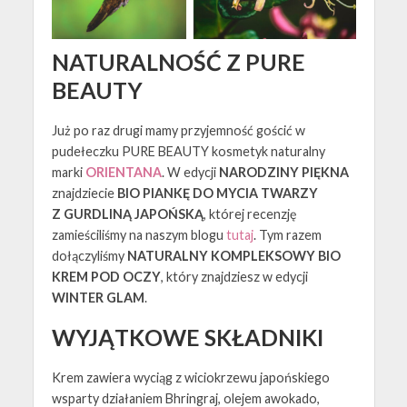
NATURALNOŚĆ Z PURE
BEAUTY
Już po raz drugi mamy przyjemność gościć w
pudełeczku PURE BEAUTY kosmetyk naturalny
marki
ORIENTANA
. W edycji
NARODZINY PIĘKNA
znajdziecie
BIO PIANKĘ DO MYCIA TWARZY
Z GURDLINĄ JAPOŃSKĄ
, której recenzję
zamieściliśmy na naszym blogu
tutaj
. Tym razem
dołączyliśmy
NATURALNY KOMPLEKSOWY BIO
KREM POD OCZY
, który znajdziesz w edycji
WINTER GLAM
.
WYJĄTKOWE SKŁADNIKI
Krem zawiera wyciąg z wiciokrzewu japońskiego
wsparty działaniem Bhringraj, olejem awokado,