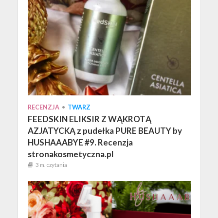
RECENZJA
•
TWARZ
FEEDSKIN ELIKSIR Z WĄKROTĄ
AZJATYCKĄ z pudełka PURE BEAUTY by
HUSHAAABYE #9. Recenzja
stronakosmetyczna.pl
3 m. czytania