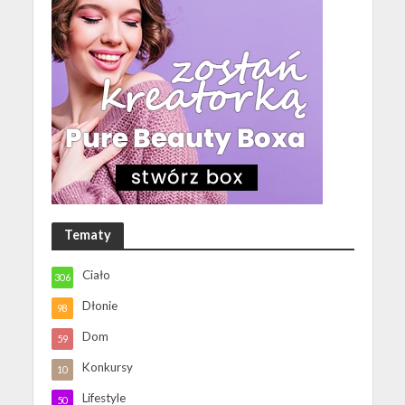
Tematy
Ciało
306
Dłonie
98
Dom
59
Konkursy
10
Lifestyle
50