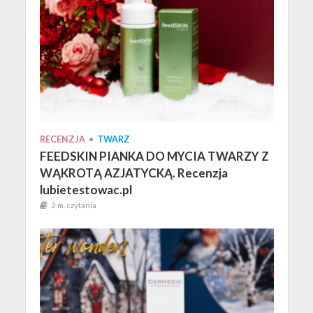
RECENZJA
•
TWARZ
FEEDSKIN PIANKA DO MYCIA TWARZY Z
WĄKROTĄ AZJATYCKĄ. Recenzja
lubietestowac.pl
2 m. czytania