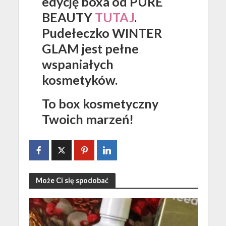
edycję boxa od PURE
BEAUTY
TUTAJ
.
Pudełeczko WINTER
GLAM jest pełne
wspaniałych
kosmetyków.
To box kosmetyczny
Twoich marzeń!
Może Ci się spodobać