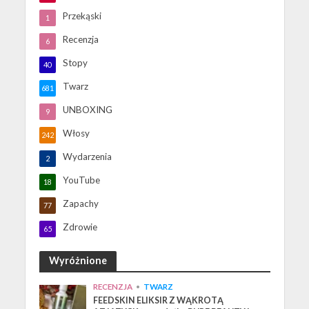
Przekąski
1
Recenzja
6
Stopy
40
Twarz
681
UNBOXING
9
Włosy
242
Wydarzenia
2
YouTube
18
Zapachy
77
Zdrowie
65
Wyróżnione
RECENZJA
•
TWARZ
FEEDSKIN ELIKSIR Z WĄKROTĄ