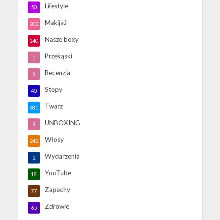
Lifestyle
50
Makijaż
202
Nasze boxy
140
Przekąski
1
Recenzja
6
Stopy
40
Twarz
681
UNBOXING
9
Włosy
242
Wydarzenia
2
YouTube
18
Zapachy
77
Zdrowie
65