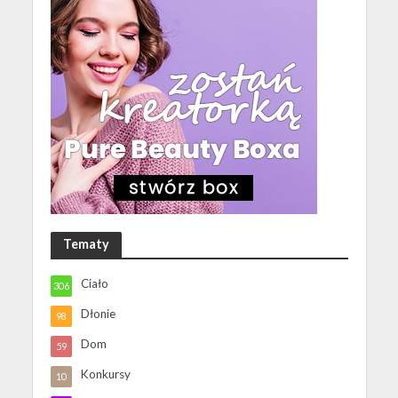
Tematy
Ciało
306
Dłonie
98
Dom
59
Konkursy
10