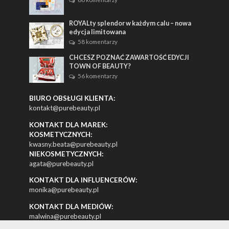
ROYALty splendor w każdym calu – nowa
edycja limitowana
58 komentarzy
CHCESZ POZNAĆ ZAWARTOŚĆ EDYCJI
TOWN OF BEAUTY?
56 komentarzy
BIURO OBSŁUGI KLIENTA:
kontakt@purebeauty.pl
KONTAKT DLA MAREK:
KOSMETYCZNYCH:
kwasny.beata@purebeauty.pl
NIEKOSMETYCZNYCH:
agata@purebeauty.pl
KONTAKT DLA INFLUENCERÓW:
monika@purebeauty.pl
KONTAKT DLA MEDIÓW:
malwina@purebeauty.pl