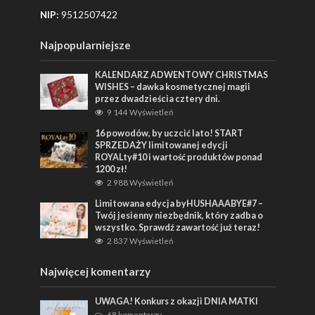
NIP:
9512507422
Najpopularniejsze
KALENDARZ ADWENTOWY CHRISTMAS
WISHES – dawka kosmetycznej magii
przez dwadzieścia cztery dni.
9 144 Wyświetleń
16 powodów, by uczcić lato! START
SPRZEDAŻY limitowanej edycji
ROYALty#10 i wartość produktów ponad
1200 zł!
2 988 Wyświetleń
Limitowana edycja byHUSHAAABYE#7 –
Twój jesienny niezbędnik, który zadba o
wszystko. Sprawdź zawartość już teraz!
2 837 Wyświetleń
Najwięcej komentarzy
UWAGA! Konkurs z okazji DNIA MATKI
68 komentarzy