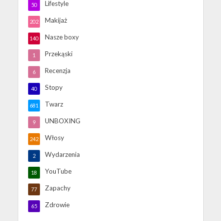
Lifestyle
50
Makijaż
202
Nasze boxy
140
Przekąski
1
Recenzja
6
Stopy
40
Twarz
681
UNBOXING
9
Włosy
242
Wydarzenia
2
YouTube
18
Zapachy
77
Zdrowie
65