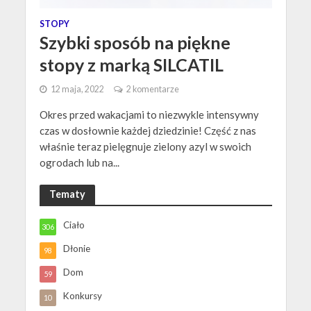
STOPY
Szybki sposób na piękne
stopy z marką SILCATIL
12 maja, 2022
2 komentarze
Okres przed wakacjami to niezwykle intensywny
czas w dosłownie każdej dziedzinie! Część z nas
właśnie teraz pielęgnuje zielony azyl w swoich
ogrodach lub na...
Tematy
Ciało
306
Dłonie
98
Dom
59
Konkursy
10