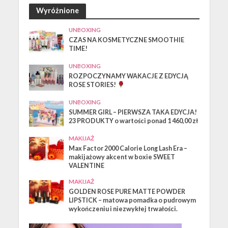
Wyróżnione
UNBOXING
CZAS NA KOSMETYCZNE SMOOTHIE
TIME!
UNBOXING
ROZPOCZYNAMY WAKACJE Z EDYCJĄ
ROSE STORIES!
UNBOXING
SUMMER GIRL – PIERWSZA TAKA EDYCJA!
23 PRODUKTY o wartości ponad 1 460,00 zł
MAKIJAŻ
Max Factor 2000 Calorie Long Lash Era –
makijażowy akcent w boxie SWEET
VALENTINE
MAKIJAŻ
GOLDEN ROSE PURE MATTE POWDER
LIPSTICK – matowa pomadka o pudrowym
wykończeniu i niezwykłej trwałości.