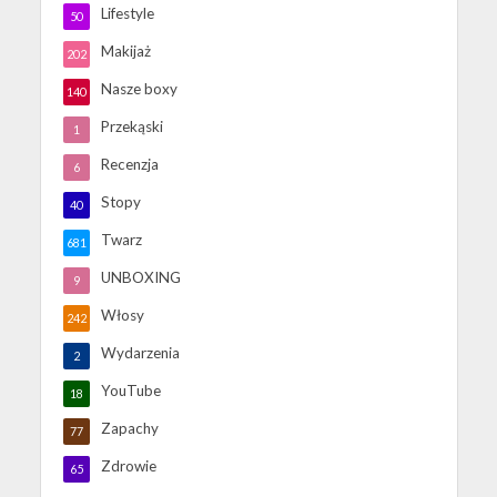
Lifestyle
50
Makijaż
202
Nasze boxy
140
Przekąski
1
Recenzja
6
Stopy
40
Twarz
681
UNBOXING
9
Włosy
242
Wydarzenia
2
YouTube
18
Zapachy
77
Zdrowie
65