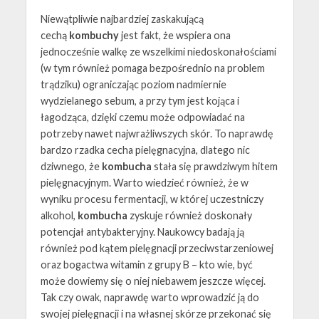
Niewątpliwie najbardziej zaskakującą
cechą
kombuchy
jest fakt, że wspiera ona
jednocześnie walkę ze wszelkimi niedoskonałościami
(w tym również pomaga bezpośrednio na problem
trądziku) ograniczając poziom nadmiernie
wydzielanego sebum, a przy tym jest kojąca i
łagodząca, dzięki czemu może odpowiadać na
potrzeby nawet najwrażliwszych skór. To naprawdę
bardzo rzadka cecha pielęgnacyjna, dlatego nic
dziwnego, że
kombucha
stała się prawdziwym hitem
pielęgnacyjnym. Warto wiedzieć również, że w
wyniku procesu fermentacji, w której uczestniczy
alkohol,
kombucha
zyskuje również doskonały
potencjał antybakteryjny. Naukowcy badają ją
również pod kątem pielęgnacji przeciwstarzeniowej
oraz bogactwa witamin z grupy B – kto wie, być
może dowiemy się o niej niebawem jeszcze więcej.
Tak czy owak, naprawdę warto wprowadzić ją do
swojej pielęgnacji i na własnej skórze przekonać się