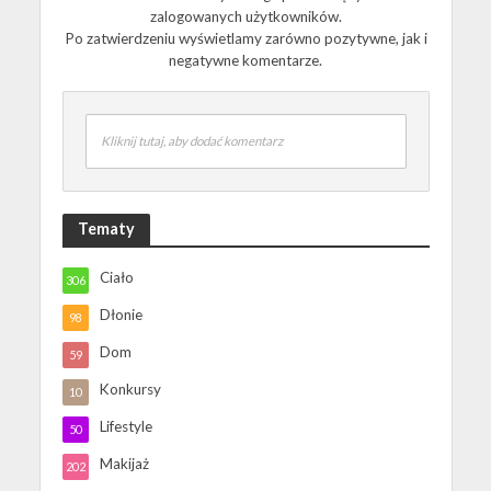
zalogowanych użytkowników.
Po zatwierdzeniu wyświetlamy zarówno pozytywne, jak i
negatywne komentarze.
Kliknij tutaj, aby dodać komentarz
Tematy
Ciało
306
Dłonie
98
Dom
59
Konkursy
10
Lifestyle
50
Makijaż
202