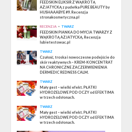
FEEDSKIN ELIKSIR Z WĄKROTĄ
AZJATYCKĄ z pudełka PURE BEAUTY by
HUSHAAABYE #9. Recenzja
stronakosmetyczna.pl
RECENZJA
•
TWARZ
FEEDSKIN PIANKA DO MYCIA TWARZY Z
WĄKROTĄ AZJATYCKĄ. Recenzja
lubietestowac.pl
TWARZ
Czułość, troska i nowoczesne podejście do
skór reaktywnych – KREM-KONCENTRAT
NA CHRONICZNE ZACZERWIENIENIA
DERMEDIC REDNESS CALM.
TWARZ
Mały gest – wielki efekt. PŁATKI
HYDROŻELOWE POD OCZY od EFEKTIMA
w trzech odsłonach.
TWARZ
Mały gest – wielki efekt. PŁATKI
HYDROŻELOWE POD OCZY od EFEKTIMA
w trzech odsłonach.