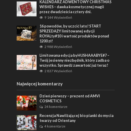
KALENDARZ ADWENTOWY CHRISTMAS
WISHES – dawka kosmetycznej magii
przez dwadzieścia cztery dni.
9 144 Wyświetleń
16 powodów, by uczcić lato! START
SPRZEDAŻY limitowanej edycji
ROYALty#10 i wartość produktów ponad
1200 zł!
2 988 Wyświetleń
Limitowana edycja byHUSHAAABYE#7 –
Twój jesienny niezbędnik, który zadba o
wszystko. Sprawdź zawartość już teraz!
2 837 Wyświetleń
Najwięcej komentarzy
Dzień pierwszy – prezent od AMVI
COSMETICS
24 komentarze
Recenzja Nawilżającej bio pianki do mycia
twarzy od Orientany
4 komentarze