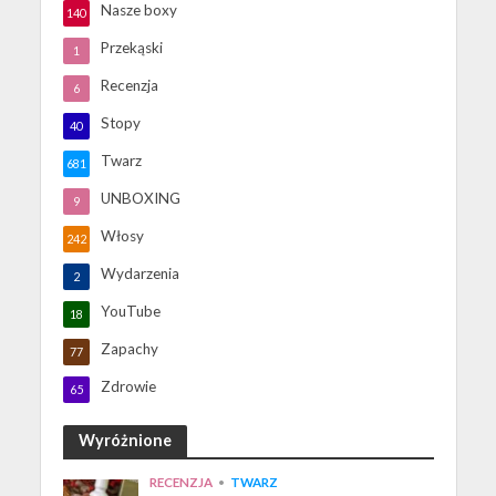
Nasze boxy
140
Przekąski
1
Recenzja
6
Stopy
40
Twarz
681
UNBOXING
9
Włosy
242
Wydarzenia
2
YouTube
18
Zapachy
77
Zdrowie
65
Wyróżnione
RECENZJA
•
TWARZ