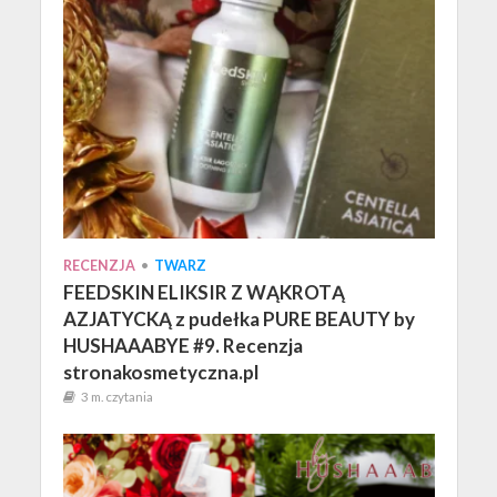
RECENZJA
•
TWARZ
FEEDSKIN ELIKSIR Z WĄKROTĄ
AZJATYCKĄ z pudełka PURE BEAUTY by
HUSHAAABYE #9. Recenzja
stronakosmetyczna.pl
3 m. czytania