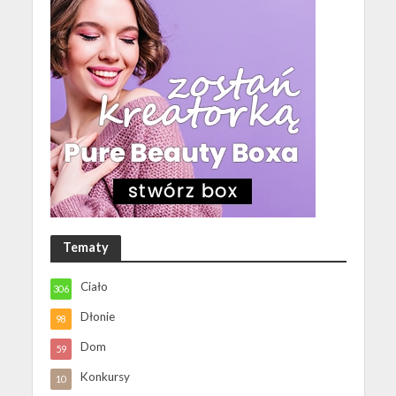
Tematy
Ciało
306
Dłonie
98
Dom
59
Konkursy
10