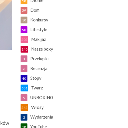
Dłonie
98
Dom
59
Konkursy
10
Lifestyle
50
Makijaż
202
Nasze boxy
140
Przekąski
1
Recenzja
6
Stopy
40
Twarz
681
UNBOXING
9
Włosy
242
Wydarzenia
2
ików
YouTube
18