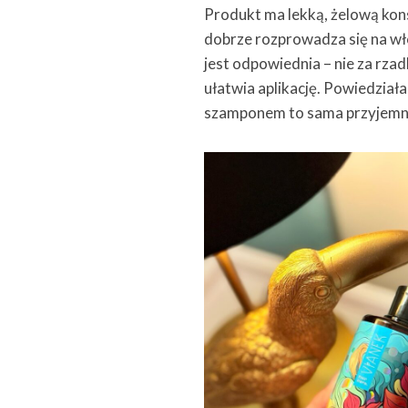
Produkt ma lekką, żelową konsy
dobrze rozprowadza się na wło
jest odpowiednia – nie za rzadk
ułatwia aplikację. Powiedział
szamponem to sama przyjemn