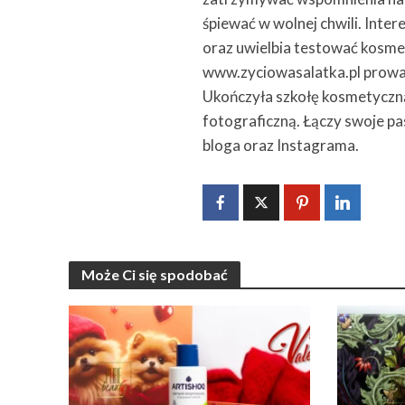
śpiewać w wolnej chwili. Intere
oraz uwielbia testować kosme
www.zyciowasalatka.pl prowad
Ukończyła szkołę kosmetyczn
fotograficzną. Łączy swoje pa
bloga oraz Instagrama.
Może Ci się spodobać