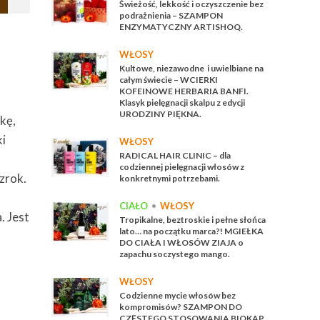
Świeżość, lekkość i oczyszczenie bez
podrażnienia – SZAMPON
ENZYMATYCZNY ARTISHOQ.
WŁOSY
Kultowe, niezawodne i uwielbiane na
całym świecie – WCIERKI
KOFEINOWE HERBARIA BANFI.
Klasyk pielęgnacji skalpu z edycji
URODZINY PIĘKNA.
kę,
ki
WŁOSY
RADICAL HAIR CLINIC – dla
codziennej pielęgnacji włosów z
zrok.
konkretnymi potrzebami.
CIAŁO
•
WŁOSY
. Jest
Tropikalne, beztroskie i pełne słońca
lato… na początku marca?! MGIEŁKA
DO CIAŁA I WŁOSÓW ZIAJA o
zapachu soczystego mango.
WŁOSY
Codzienne mycie włosów bez
kompromisów? SZAMPON DO
CZĘSTEGO STOSOWANIA BIOKAP