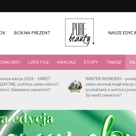
OX
BOX NA PREZENT
NASZE EDYCJ
ONKURSY
LIFESTYLE
MAKIJAŻ
STOPY
TWARZ
WŁ
erwsza edycja 2026 – SWEET
WINTER WONDERS – powię
LENTINE, czyli box pełen miłości i
pełna zimowej magii edycja 
ułości. Ujawniamy zawartość!
produktami o wartości pona
Sprawdź zawartość!