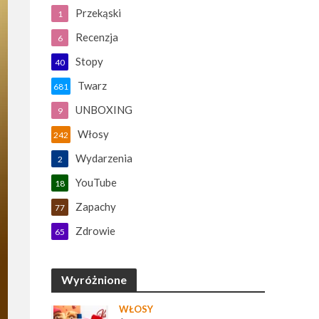
Przekąski
1
Recenzja
6
Stopy
40
Twarz
681
UNBOXING
9
Włosy
242
Wydarzenia
2
YouTube
18
Zapachy
77
Zdrowie
65
Wyróżnione
WŁOSY