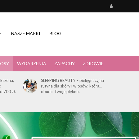
E
NASZE MARKI
BLOG
OSY
WYDARZENIA
ZAPACHY
ZDROWIE
kszona,
SLEEPING BEAUTY – pielęgnacyjna
z
rutyna dla skóry i włosów, która…
d 700 zł.
obudzi Twoje piękno.