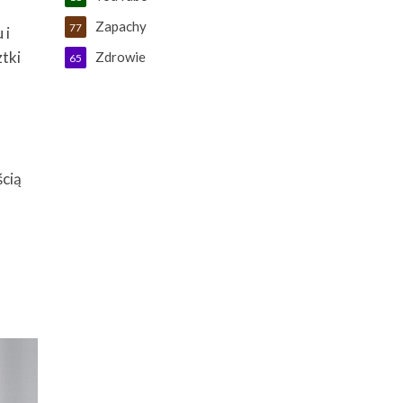
Zapachy
77
 i
tki
Zdrowie
65
ścią