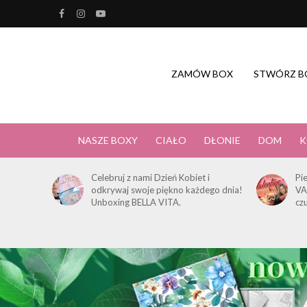
ZAMÓW BOX
STWÓRZ B
NASZE BOXY
CIAŁO
DŁONIE
DOM
K
Celebruj z nami Dzień Kobiet i
Pi
odkrywaj swoje piękno każdego dnia!
VA
Unboxing BELLA VITA.
cz