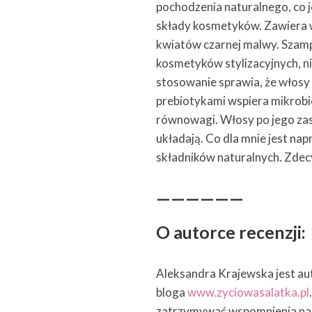
pochodzenia naturalnego, co j
składy kosmetyków. Zawiera w 
kwiatów czarnej malwy. Szamp
kosmetyków stylizacyjnych, n
stosowanie sprawia, że włosy s
prebiotykami wspiera mikrobi
równowagi. Włosy po jego zast
układają. Co dla mnie jest nap
składników naturalnych. Zdec
——————
O autorce recenzji:
Aleksandra Krajewska jest au
bloga
www.zyciowasalatka.pl
zatrzymywać wspomnienia na 