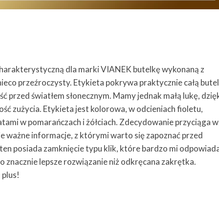
harakterystyczną dla marki VIANEK butelkę wykonaną z
 nieco przeźroczysty. Etykieta pokrywa praktycznie całą butel
ć przed światłem słonecznym. Mamy jednak małą lukę, dzię
ć zużycia. Etykieta jest kolorowa, w odcieniach fioletu,
iatami w pomarańczach i żółciach. Zdecydowanie przyciąga w
e ważne informacje, z którymi warto się zapoznać przed
en posiada zamknięcie typu klik, które bardzo mi odpowiada
o znacznie lepsze rozwiązanie niż odkręcana zakrętka.
 plus!