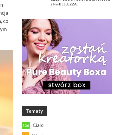
on
z linii BELLEZZA.
ncja
, co
 tym
Tematy
Ciało
306