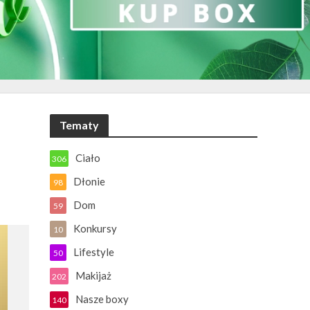
Tematy
Ciało
306
Dłonie
98
Dom
59
Konkursy
10
Lifestyle
50
Makijaż
202
Nasze boxy
140