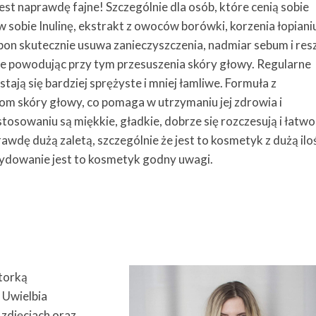
est naprawdę fajne! Szczególnie dla osób, które cenią sobie
sobie Inulinę, ekstrakt z owoców borówki, korzenia łopianiu
on skutecznie usuwa zanieczyszczenia, nadmiar sebum i resz
ie powodując przy tym przesuszenia skóry głowy. Regularne
tają się bardziej sprężyste i mniej łamliwe. Formuła z
om skóry głowy, co pomaga w utrzymaniu jej zdrowia i
osowaniu są miękkie, gładkie, dobrze się rozczesują i łatwo
rawdę dużą zaletą, szczególnie że jest to kosmetyk z dużą ilo
ydowanie jest to kosmetyk godny uwagi.
torką
. Uwielbia
zdjęciach oraz