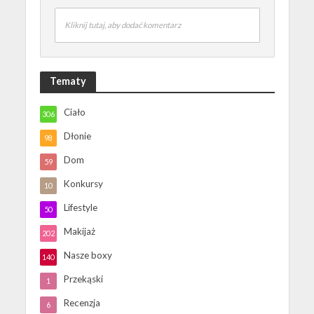
Kliknij tutaj, aby dodać komentarz
Tematy
Ciało
306
Dłonie
98
Dom
59
Konkursy
10
Lifestyle
50
Makijaż
202
Nasze boxy
140
Przekąski
1
Recenzja
6