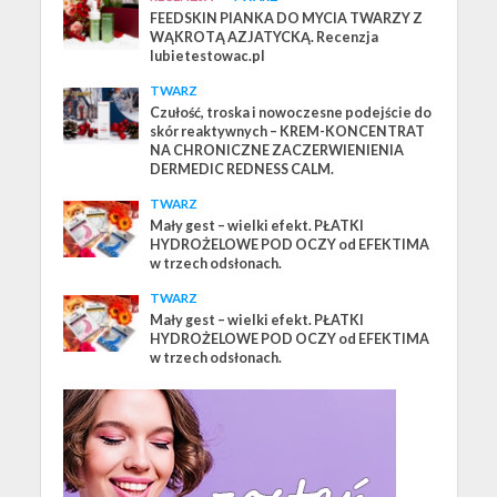
FEEDSKIN PIANKA DO MYCIA TWARZY Z
WĄKROTĄ AZJATYCKĄ. Recenzja
lubietestowac.pl
TWARZ
Czułość, troska i nowoczesne podejście do
skór reaktywnych – KREM-KONCENTRAT
NA CHRONICZNE ZACZERWIENIENIA
DERMEDIC REDNESS CALM.
TWARZ
Mały gest – wielki efekt. PŁATKI
HYDROŻELOWE POD OCZY od EFEKTIMA
w trzech odsłonach.
TWARZ
Mały gest – wielki efekt. PŁATKI
HYDROŻELOWE POD OCZY od EFEKTIMA
w trzech odsłonach.