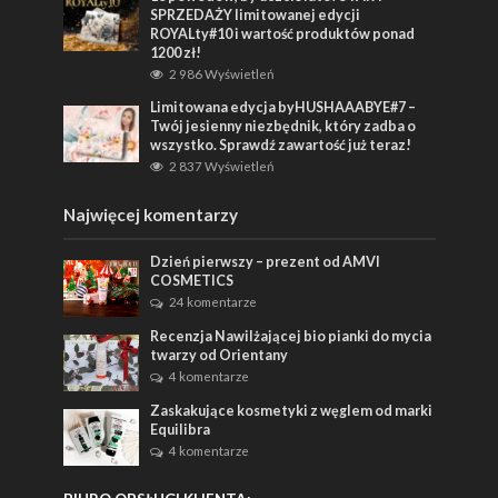
SPRZEDAŻY limitowanej edycji
ROYALty#10 i wartość produktów ponad
1200 zł!
2 986 Wyświetleń
Limitowana edycja byHUSHAAABYE#7 –
Twój jesienny niezbędnik, który zadba o
wszystko. Sprawdź zawartość już teraz!
2 837 Wyświetleń
Najwięcej komentarzy
Dzień pierwszy – prezent od AMVI
COSMETICS
24 komentarze
Recenzja Nawilżającej bio pianki do mycia
twarzy od Orientany
4 komentarze
Zaskakujące kosmetyki z węglem od marki
Equilibra
4 komentarze