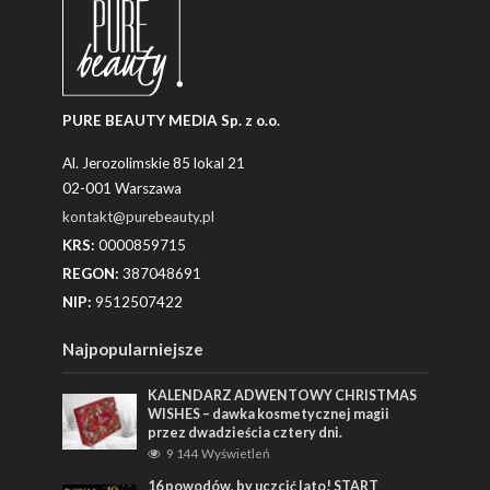
PURE BEAUTY MEDIA Sp. z o.o.
Al. Jerozolimskie 85 lokal 21
02-001 Warszawa
kontakt@purebeauty.pl
KRS:
0000859715
REGON:
387048691
NIP:
9512507422
Najpopularniejsze
KALENDARZ ADWENTOWY CHRISTMAS
WISHES – dawka kosmetycznej magii
przez dwadzieścia cztery dni.
9 144 Wyświetleń
16 powodów, by uczcić lato! START