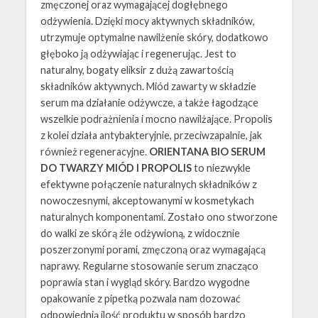
zmęczonej oraz wymagającej dogłębnego
odżywienia. Dzięki mocy aktywnych składników,
utrzymuje optymalne nawilżenie skóry, dodatkowo
głęboko ją odżywiając i regenerując. Jest to
naturalny, bogaty eliksir z dużą zawartością
składników aktywnych. Miód zawarty w składzie
serum ma działanie odżywcze, a także łagodzące
wszelkie podrażnienia i mocno nawilżające. Propolis
z kolei działa antybakteryjnie, przeciwzapalnie, jak
również regeneracyjne.
ORIENTANA BIO SERUM
DO TWARZY MIÓD I PROPOLIS
to niezwykle
efektywne połączenie naturalnych składników z
nowoczesnymi, akceptowanymi w kosmetykach
naturalnych komponentami. Zostało ono stworzone
do walki ze skórą źle odżywioną, z widocznie
poszerzonymi porami, zmęczoną oraz wymagającą
naprawy. Regularne stosowanie serum znacząco
poprawia stan i wygląd skóry. Bardzo wygodne
opakowanie z pipetką pozwala nam dozować
odpowiednią ilość produktu w sposób bardzo