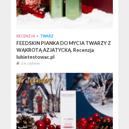
RECENZJA
•
TWARZ
FEEDSKIN PIANKA DO MYCIA TWARZY Z
WĄKROTĄ AZJATYCKĄ. Recenzja
lubietestowac.pl
2 m. czytania