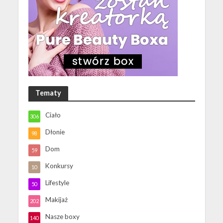
Tematy
Ciało
306
Dłonie
98
Dom
59
Konkursy
10
Lifestyle
50
Makijaż
202
Nasze boxy
140