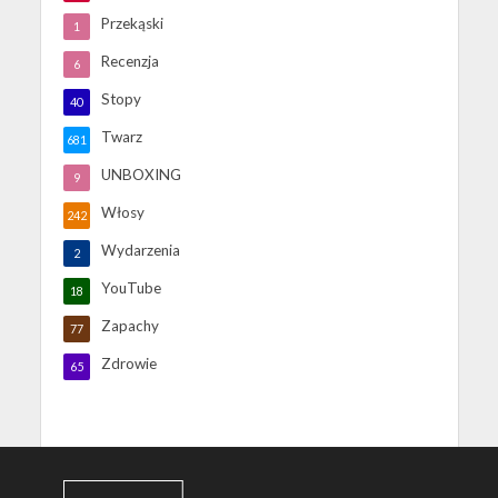
Przekąski
1
Recenzja
6
Stopy
40
Twarz
681
UNBOXING
9
Włosy
242
Wydarzenia
2
YouTube
18
Zapachy
77
Zdrowie
65