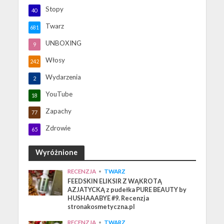
Stopy
40
Twarz
681
UNBOXING
9
Włosy
242
Wydarzenia
2
YouTube
18
Zapachy
77
Zdrowie
65
Wyróżnione
RECENZJA
•
TWARZ
FEEDSKIN ELIKSIR Z WĄKROTĄ
AZJATYCKĄ z pudełka PURE BEAUTY by
HUSHAAABYE #9. Recenzja
stronakosmetyczna.pl
RECENZJA
•
TWARZ