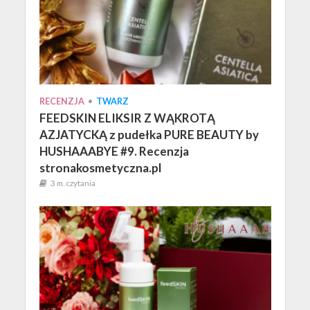
RECENZJA
•
TWARZ
FEEDSKIN ELIKSIR Z WĄKROTĄ
AZJATYCKĄ z pudełka PURE BEAUTY by
HUSHAAABYE #9. Recenzja
stronakosmetyczna.pl
3 m. czytania